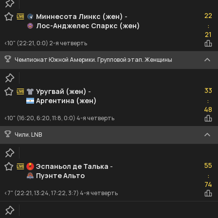
22
22
Миннесота Линкс (жен)
-
Лос-Анджелес Спаркс (жен)
:
21
21
<10" (22:21, 0:0) 2-я четверть
Чемпионат Южной Америки. Групповой этап. Женщины
33
33
Уругвай (жен)
-
Аргентина (жен)
:
48
48
<10" (16:20, 6:20, 11:8, 0:0) 4-я четверть
Чили. LNB
55
55
Эспаньол де Талька
-
Пуэнте Альто
:
74
74
<7" (22:21, 13:24, 17:22, 3:7) 4-я четверть
23