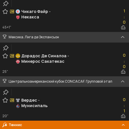
1
1
Чикаго Файр
-
Некакса
:
0
0
45+1"
Мексика. Лига де Экспансьон
0
0
Дорадос Де Синалоа
-
Минерос Сакатекас
:
0
0
25"
Центральноамериканский кубок CONCACAF. Групповой этап
0
0
Вердес
-
Мунисипаль
:
1
1
20"
Теннис