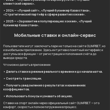
клиентский сервис».
• 2024 — «Лучший сайт», «Лучший букмекер Казахстана»,
«Стратегический партнёр в сфере развития хоккея».
• 2025 — «За развитие и популяризацию хоккея», «Лучший
букмекер Казахстана».
Мобильные ставки и онлайн-сервис
Пользователи могут заключать пари не только на сайте OLIMPBET, но
и в мобильном приложении. Здесь интуитивно понятный интерфейс и
доступны все функции — от регистрации и пополнения счёта до
вывода средств.
Что можно делать в приложении:
• Делать ставки в режиме реального времени и до начала матча.
• Смотреть трансляции.
• Получать уведомления о результатах и изменениях
коэффициентов.
• Использовать бонусы и узнавать об акциях.
Ставки на спорт онлайн через официальный сайт OLIMPBET — это
комфорт, скорость и полное погружение в процесс.