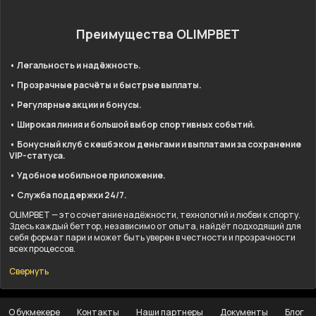
Преимущества OLIMPBET
• Легальность и надёжность.
• Прозрачные расчёты и быстрые выплаты.
• Регулярные акции и бонусы.
• Широкая линия и большой выбор спортивных событий.
• Бонусный клуб с кешбэком деньгами и выплатами за сохранение
VIP-статуса.
• Удобное мобильное приложение.
• Служба поддержки 24/7.
OLIMPBET — это сочетание надёжности, технологий и любви к спорту.
Здесь каждый беттор, независимо от опыта, найдёт подходящий для
себя формат пари и может быть уверен в честности и прозрачности
всех процессов.
Свернуть
О букмекере
Контакты
Наши партнеры
Документы
Блог