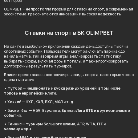
бетторов.
OLIMPBET — не просто платформа для ставок на спорт, а современная
экосистема, где сочетаются инновации и высокая надёжность.
Ставки на спорт в БК OLIMPBET
На сайте и в мобильном приложении каждый день доступны тысячи
спортивных событий. Пользователи могут заключать пари как до
начала матча, так и во время игры: анализировать статистику,
выбирать исходы, включая форы и тоталы, а также прогнозировать
долгосрочные результаты турниров.
В линии представлены все популярные виды спорта, на которые можно
сделать ставку:
• Футбол — чемпионаты и кубки разных уровней, в том числе
топовые европейские лиги.
• Хоккей — НХЛ, КХЛ, ВХЛ, МХЛ и т. д.
• Баскетбол — НБА, Евролига, Единая Лига ВТБ и другие значимые
события.
• Теннис — турниры Большого шлема, ATP, WTA, ITF и
челленджеры.
• Бокс и ММА — топовые бои и андеркарды.