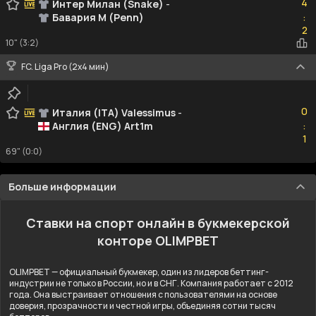
4
Интер Милан (Snake)
-
Бавария М (Penn)
:
2
2
10" (3:2)
FC. Liga Pro (2x4 мин)
0
0
Италия (ITA) Valessimus
-
Англия (ENG) Art1m
:
1
1
69" (0:0)
Больше информации
Ставки на спорт онлайн в букмекерской
конторе OLIMPBET
OLIMPBET — официальный букмекер, один из лидеров беттинг-
индустрии не только в России, но и в СНГ. Компания работает с 2012
года. Она выстраивает отношения с пользователями на основе
доверия, прозрачности и честной игры, объединяя сотни тысяч