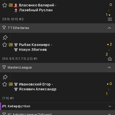
0
0
Власенко Валерий
-
Лазебный Руслан
:
1
1
●
(13:15, 10:11) #2
TT Elite Series
2
2
Рыбак Казимерс
-
●
Нокун Збигнев
:
2
2
(11:5, 9:11, 11:7, 7:11, 2:3) #1
Masters League
0
0
Ивановский Егор
-
●
Яскевич Александр
:
1
1
(7:11) #1
Киберфутбол
FC. Adriatic League (2х5 мин)