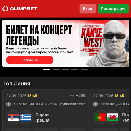
Вход
Регистрация
Топ Линия
+
368
24.09.2026
18:45
24.09.2026
18:45
Лига наций UEFA. Лига A. Групповой этап
Лига наций UEFA.
Сербия
Пор
Греция
Уэл