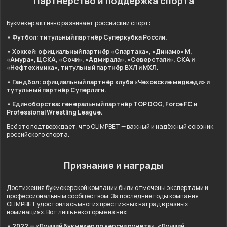
Партнёрство и поддержка спорта
Букмекер активно развивает российский спорт:
• Футбол: титульный партнёр Суперкубка России.
• Хоккей: официальный партнёр «Спартака», «Динамо» М,
«Амура», ЦСКА, «Сочи», «Адмирала», «Северстали», СКА и
«Нефтехимика», титульный партнёр ВХЛ и МХЛ.
• Гандбол: официальный партнёр клуба «Чеховские медведи» и
тутульный партнёр Суперлиги.
• Единоборства: генеральный партнёр TOP DOG, Force FC и
Professional Wrestling League.
Всё это подтверждает, что OLIMPBET — важный и надёжный союзник
российского спорта.
Признание и награды
Достижения букмекерской компании были отмечены экспертами и
профессиональным сообществом. За последние годы компания
OLIMPBET удостоилась многих престижных наград в разных
номинациях. Вот лишь некоторые из них:
• 2022 — «Лучший букмекер по версии рунета», «Лучший