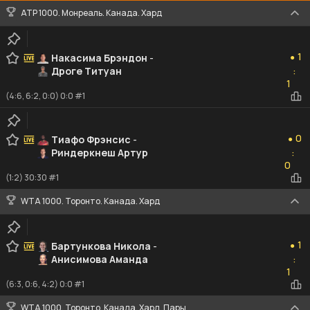
ATP 1000. Монреаль. Канада. Хард
1
1
Накасима Брэндон
-
●
Дроге Титуан
:
1
1
(4:6, 6:2, 0:0) 0:0 #1
0
0
Тиафо Фрэнсис
-
●
Риндеркнеш Артур
:
0
0
(1:2) 30:30 #1
WTA 1000. Торонто. Канада. Хард
1
1
Бартункова Никола
-
●
Анисимова Аманда
:
1
1
(6:3, 0:6, 4:2) 0:0 #1
WTA 1000. Торонто. Канада. Хард. Пары