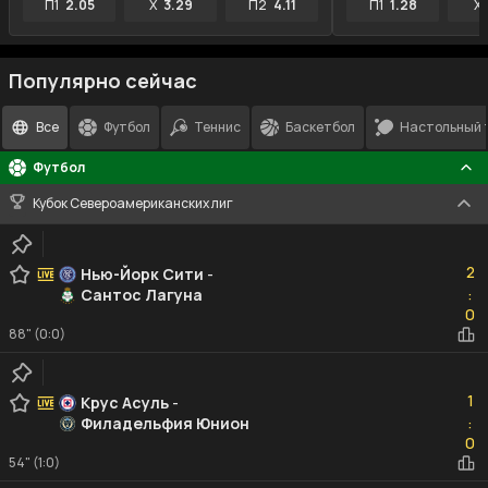
П1
2.05
X
3.29
П2
4.11
П1
1.28
X
Популярно сейчас
Все
Футбол
Теннис
Баскетбол
Настольный 
Футбол
Кубок Североамериканских лиг
2
2
Нью-Йорк Сити
-
Сантос Лагуна
:
0
0
88" (0:0)
1
1
Крус Асуль
-
Филадельфия Юнион
:
0
0
54" (1:0)