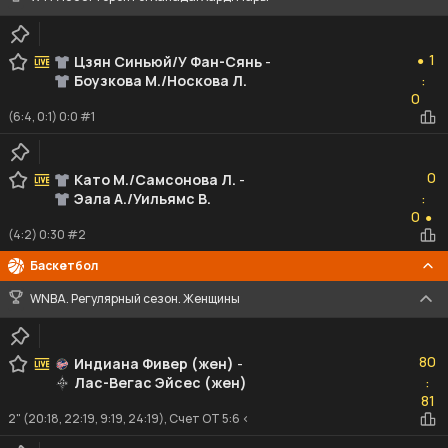
1
1
Цзян Синьюй/У Фан-Сянь
-
●
Боузкова М./Носкова Л.
:
0
0
(6:4, 0:1) 0:0 #1
0
0
Като М./Самсонова Л.
-
Эала А./Уильямс В.
:
0
0
●
(4:2) 0:30 #2
Баскетбол
WNBA. Регулярный сезон. Женщины
80
80
Индиана Фивер (жен)
-
Лас-Вегас Эйсес (жен)
:
81
81
2" (20:18, 22:19, 9:19, 24:19), Счет ОТ 5:6 <