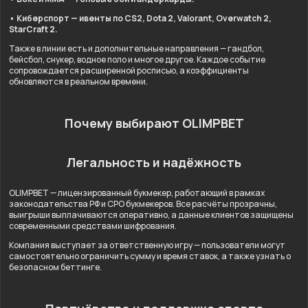
• Киберспорт — ивенты по CS2, Dota 2, Valorant, Overwatch 2,
StarCraft 2.
Также в линии есть и дополнительные направления — гандбол,
бейсбол, снукер, водное поло и многое другое. Каждое событие
сопровождается расширенной росписью, а коэффициенты
обновляются в реальном времени.
Почему выбирают OLIMPBET
Легальность и надёжность
OLIMPBET — лицензированный букмекер, работающий в рамках
законодательства РФ и СРО букмекеров. Все расчёты прозрачны,
выигрыши выплачиваются оперативно, а данные клиентов защищены
современными средствами шифрования.
Компания выступает за ответственную игру — пользователи могут
самостоятельно ограничить сумму и время ставок, а также узнать о
безопасном беттинге.