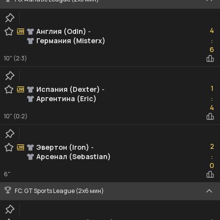
4
4
Англия (Odin)
-
Германия (Misterx)
:
6
6
10" (2:3)
1
1
Испания (Dexter)
-
Аргентина (Eric)
:
4
4
10" (0:2)
2
2
Эвертон (Iron)
-
Арсенал (Sebastian)
:
0
0
6"
FC. GT Sports League (2х6 мин)
4