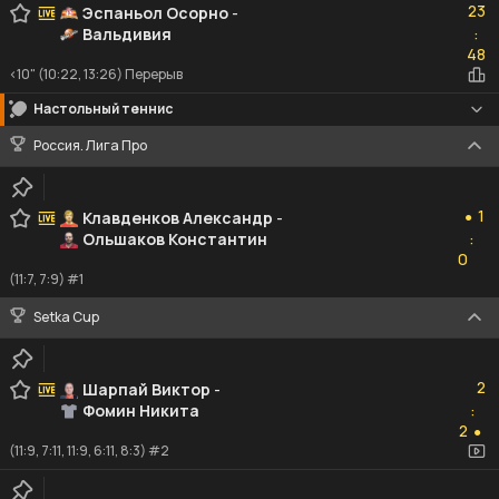
23
Эспаньол Осорно
-
Вальдивия
:
48
48
<10" (10:22, 13:26) Перерыв
Настольный теннис
Россия. Лига Про
1
1
Клавденков Александр
-
●
Ольшаков Константин
:
0
0
(11:7, 7:9) #1
Setka Cup
2
2
Шарпай Виктор
-
Фомин Никита
:
2
2
●
(11:9, 7:11, 11:9, 6:11, 8:3) #2