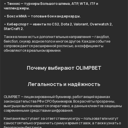
• Теннис — турниры Большого шлема, ATP, WTA, ITF и
челленджеры.
• Бокс и ММА — топовые бои и андеркарды.
• Киберспорт — ивенты по CS2, Dota 2, Valorant, Overwatch 2,
StarCraft 2.
Также в линии есть и дополнительные направления — гандбол,
бейсбол, снукер, водное поло и многое другое. Каждое событие
сопровождается расширенной росписью, а коэффициенты
обновляются в реальном времени.
Почему выбирают OLIMPBET
Легальность и надёжность
OLIMPBET — лицензированный букмекер, работающий в рамках
законодательства РФ и СРО букмекеров. Все расчёты прозрачны,
выигрыши выплачиваются оперативно, а данные клиентов защищены
современными средствами шифрования.
Компания выступает за ответственную игру — пользователи могут
самостоятельно ограничить сумму и время ставок, а также узнать о
безопасном беттинге.