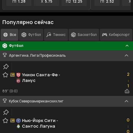
П1
1.28
X
5.75
П2
12.25
П1
2.52
X
Популярно сейчас
Все
Футбол
Теннис
Баскетбол
Киберспорт
Футбол
Аргентина. Лига Професиональ
2
2
Унион Санта-Фе
-
Ланус
:
1
1
89" (0:0)
Кубок Североамериканских лиг
0
0
Нью-Йорк Сити
-
Сантос Лагуна
:
0
0