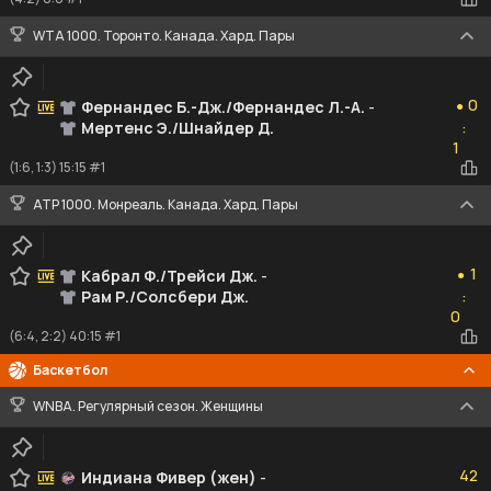
WTA 1000. Торонто. Канада. Хард. Пары
0
0
Фернандес Б.-Дж./Фернандес Л.-А.
-
●
Мертенс Э./Шнайдер Д.
:
1
1
(1:6, 1:3) 15:15 #1
ATP 1000. Монреаль. Канада. Хард. Пары
1
1
Кабрал Ф./Трейси Дж.
-
●
Рам Р./Солсбери Дж.
:
0
0
(6:4, 2:2) 40:15 #1
Баскетбол
WNBA. Регулярный сезон. Женщины
42
42
Индиана Фивер (жен)
-