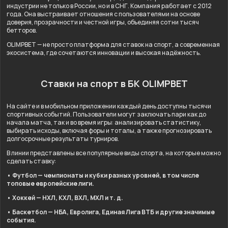
индустрии не только в России, но и в СНГ. Компания работает с 2012
года. Она выстраивает отношения с пользователями на основе
доверия, прозрачности и честной игры, объединяя сотни тысяч
бетторов.
OLIMPBET — не просто платформа для ставок на спорт, а современная
экосистема, где сочетаются инновации и высокая надёжность.
Ставки на спорт в БК OLIMPBET
На сайте и в мобильном приложении каждый день доступны тысячи
спортивных событий. Пользователи могут заключать пари как до
начала матча, так и во время игры: анализировать статистику,
выбирать исходы, включая форы и тоталы, а также прогнозировать
долгосрочные результаты турниров.
В линии представлены все популярные виды спорта, на которые можно
сделать ставку:
• Футбол — чемпионаты и кубки разных уровней, в том числе
топовые европейские лиги.
• Хоккей — НХЛ, КХЛ, ВХЛ, МХЛ и т. д.
• Баскетбол — НБА, Евролига, Единая Лига ВТБ и другие значимые
события.