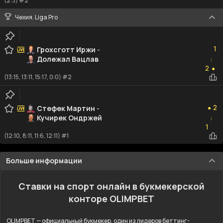
(2:3) #2
Чехия. Liga Pro
1
1
Грохсготт Иржи
-
Долежал Вацлав
:
2
2
●
(13:15, 13:11, 15:17, 0:0) #2
2
2
Стефек Мартин
-
●
Кучирек Ондржей
:
1
1
(12:10, 8:11, 11:6, 12:11) #1
Больше информации
Ставки на спорт онлайн в букмекерской
конторе OLIMPBET
OLIMPBET — официальный букмекер, один из лидеров беттинг-