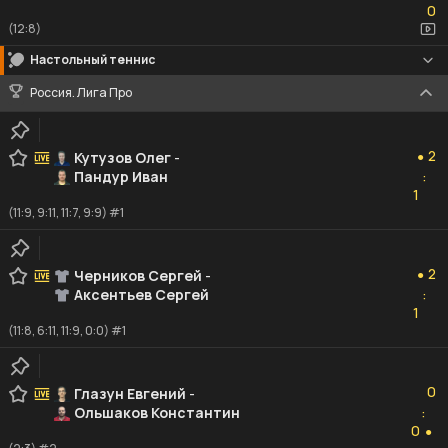
0
(12:8)
Настольный теннис
Россия. Лига Про
2
2
Кутузов Олег
-
●
Пандур Иван
:
1
1
(11:9, 9:11, 11:7, 9:9) #1
2
2
Черников Сергей
-
●
Аксентьев Сергей
:
1
1
(11:8, 6:11, 11:9, 0:0) #1
0
0
Глазун Евгений
-
Ольшаков Константин
:
0
0
●