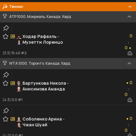
Теннис
ATP 1000. Монреаль. Канада. Хард
0
0
Ходар Рафаэль
-
Музетти Лоренцо
:
0
0
●
(3:3) 15:40 #2
WTA 1000. Торонто. Канада. Хард
0
0
Бартункова Никола
-
●
Анисимова Аманда
:
0
0
(4:3) 0:0 #1
0
0
Соболенко Арина
-
●
Чжан Шуай
:
0
0
(4:2) 0:0 #1