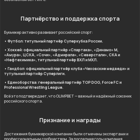
Партнёрство и поддержка спорта
Букмекер активно развивает российский спорт:
• Футбол: титульный партнёр Суперкубка России.
• Хоккей: официальный партнёр «Спартака», «Динамо» М,
«Амура», ЦСКА, «Сочи», «Адмирала», «Северстали», СКА и
«Нефтехимика», титульный партнёр ВХЛ и МХЛ.
• Гандбол: официальный партнёр клуба «Чеховские медведи» и
тутульный партнёр Суперлиги.
• Единоборства: генеральный партнёр TOP DOG, Force FC и
Professional Wrestling League.
Всё это подтверждает, что OLIMPBET — важный и надёжный союзник
российского спорта.
Признание и награды
Достижения букмекерской компании были отмечены экспертами и
профессиональным сообществом. За последние годы компания