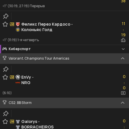
38
<1" (30:19, 27:19) Перерыв
11
11
Феликс Перез Кардосо
-
Колоньяс Голд
:
19
19
<1" (11:19) 1-я четверть
Киберспорт
Valorant. Champions Tour Americas
0
0
EnVy
-
NRG
:
0
0
(6:10)
CS2. BB Storm
0
0
Galorys
-
BORRACHEIROS
:
0