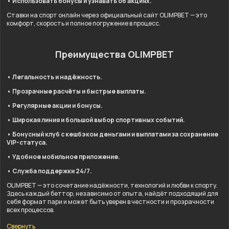
• Использовать бонусы и узнавать об акциях.
Ставки на спорт онлайн через официальный сайт OLIMPBET — это
комфорт, скорость и полное погружение в процесс.
Преимущества OLIMPBET
• Легальность и надёжность.
• Прозрачные расчёты и быстрые выплаты.
• Регулярные акции и бонусы.
• Широкая линия и большой выбор спортивных событий.
• Бонусный клуб с кешбэком деньгами и выплатами за сохранение
VIP-статуса.
• Удобное мобильное приложение.
• Служба поддержки 24/7.
OLIMPBET — это сочетание надёжности, технологий и любви к спорту.
Здесь каждый беттор, независимо от опыта, найдёт подходящий для
себя формат пари и может быть уверен в честности и прозрачности
всех процессов.
Свернуть