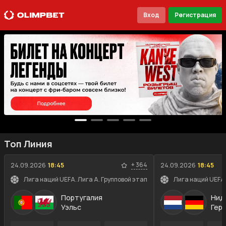
Вход
Регистрация
Топ Линия
+
364
24.09.2026
18:45
24.09.2026
18:45
Лига наций UEFA. Лига A. Групповой этап
Лига наций UEFA.
Португалия
Нид
Уэльс
Гер