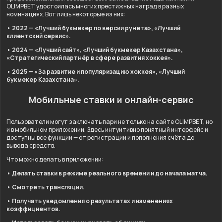
OLIMPBET удостоилась многих престижных наград в разных
номинациях. Вот лишь некоторые из них:
• 2022 — «Лучший букмекер по версии рунета», «Лучший
клиентский сервис».
• 2024 — «Лучший сайт», «Лучший букмекер Казахстана»,
«Стратегический партнёр в сфере развития хоккея».
• 2025 — «За развитие и популяризацию хоккея», «Лучший
букмекер Казахстана».
Мобильные ставки и онлайн-сервис
Пользователи могут заключать пари не только на сайте OLIMPBET, но
и в мобильном приложении. Здесь интуитивно понятный интерфейс и
доступны все функции — от регистрации и пополнения счёта до
вывода средств.
Что можно делать в приложении:
• Делать ставки в режиме реального времени и до начала матча.
• Смотреть трансляции.
• Получать уведомления о результатах и изменениях
коэффициентов.