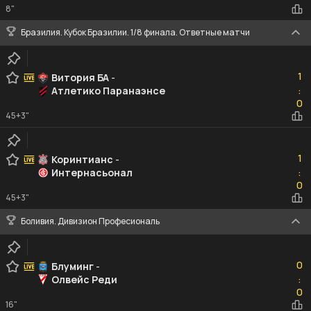
8"
Бразилия. Кубок Бразилии. 1/8 финала. Ответные матчи
1
1
Витория БА
-
Атлетико Паранаэнсе
:
0
0
45+3"
1
1
Коринтианс
-
Интернасьонал
:
0
0
45+3"
Боливия. Дивизион Професиональ
0
0
Блуминг
-
Олвейс Реди
:
0
0
16"