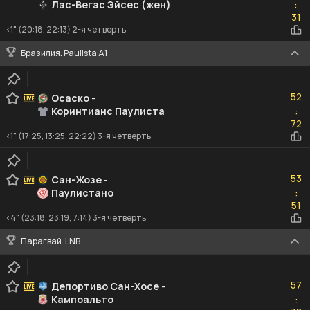
Лас-Вегас Эйсес (жен)
:
31
31
<1" (20:18, 22:13) 2-я четверть
Бразилия. Paulista A1
52
52
Осаско
-
Коринтианс Паулиста
:
72
72
<1" (17:25, 13:25, 22:22) 3-я четверть
53
53
Сан-Жозе
-
Паулистано
:
51
51
<4" (23:18, 23:19, 7:14) 3-я четверть
Парагвай. LNB
57
57
Депортиво Сан-Хосе
-
Кампоальто
:
38