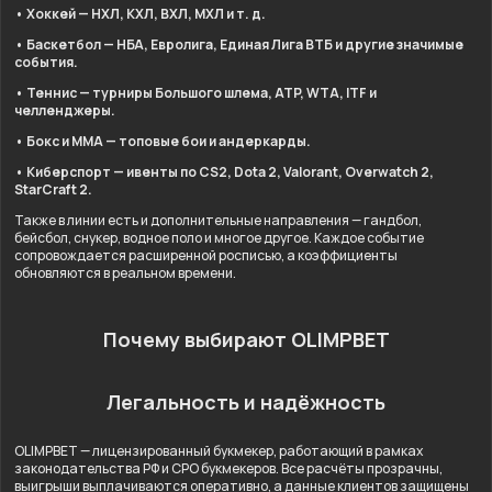
• Хоккей — НХЛ, КХЛ, ВХЛ, МХЛ и т. д.
• Баскетбол — НБА, Евролига, Единая Лига ВТБ и другие значимые
события.
• Теннис — турниры Большого шлема, ATP, WTA, ITF и
челленджеры.
• Бокс и ММА — топовые бои и андеркарды.
• Киберспорт — ивенты по CS2, Dota 2, Valorant, Overwatch 2,
StarCraft 2.
Также в линии есть и дополнительные направления — гандбол,
бейсбол, снукер, водное поло и многое другое. Каждое событие
сопровождается расширенной росписью, а коэффициенты
обновляются в реальном времени.
Почему выбирают OLIMPBET
Легальность и надёжность
OLIMPBET — лицензированный букмекер, работающий в рамках
законодательства РФ и СРО букмекеров. Все расчёты прозрачны,
выигрыши выплачиваются оперативно, а данные клиентов защищены