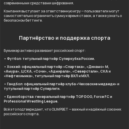
современными средствами шифрования.
Компания выступает за ответственную игру — пользователи могут
самостоятельно ограничить сумму и время ставок, а также узнать о
безопасном беттинге.
Партнёрство и поддержка спорта
Букмекер активно развивает российский спорт:
• Футбол: титульный партнёр Суперкубка России.
• Хоккей: официальный партнёр «Спартака», «Динамо» М,
«Амура», ЦСКА, «Сочи», «Адмирала», «Северстали», СКА и
«Нефтехимика», титульный партнёр ВХЛ и МХЛ.
• Гандбол: официальный партнёр клуба «Чеховские медведи» и
тутульный партнёр Суперлиги.
• Единоборства: генеральный партнёр TOP DOG, Force FC и
Professional Wrestling League.
Всё это подтверждает, что OLIMPBET — важный и надёжный союзник
российского спорта.