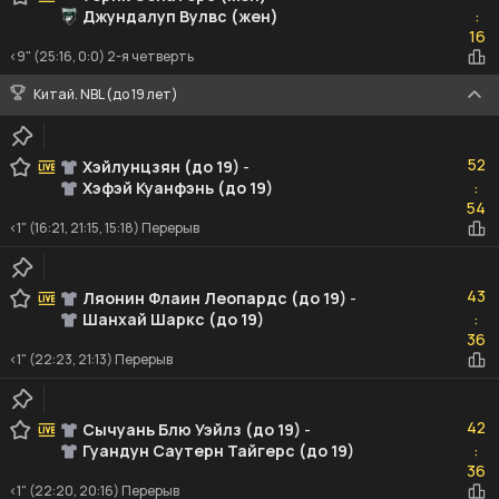
Джундалуп Вулвс (жен)
:
16
16
<9" (25:16, 0:0) 2-я четверть
Китай. NBL (до 19 лет)
52
52
Хэйлунцзян (до 19)
-
Хэфэй Куанфэнь (до 19)
:
54
54
<1" (16:21, 21:15, 15:18) Перерыв
43
43
Ляонин Флаин Леопардс (до 19)
-
Шанхай Шаркс (до 19)
:
36
36
<1" (22:23, 21:13) Перерыв
42
42
Сычуань Блю Уэйлз (до 19)
-
Гуандун Саутерн Тайгерс (до 19)
:
36
36
<1" (22:20, 20:16) Перерыв