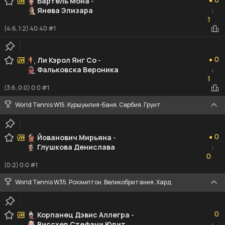
Бартель Мона
-
●
Янева Элизара
:
1
1
(4:6, 1:2) 40:40 #1
0
0
Ли Кэрол Янг Со
-
●
Фальковска Вероника
:
1
1
(3:6, 0:0) 0:0 #1
World Tennis W15. Куршумлия-Баня. Сербия. Грунт
0
0
Йованович Мирьяна
-
●
Глушкова Денислава
:
0
0
(0:2) 0:0 #1
World Tennis W35. Рохэмптон. Великобритания. Хард
0
0
Корпанец Дэвис Аллегра
-
Виссхер Стефани Юдит
: