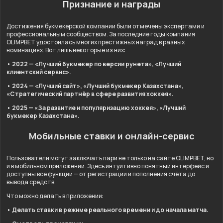
Признание и награды
Достижения букмекерской компании были отмечены экспертами и
профессиональным сообществом. За последние годы компания
OLIMPBET удостоилась многих престижных наград в разных
номинациях. Вот лишь некоторые из них:
• 2022 — «Лучший букмекер по версии рунета», «Лучший
клиентский сервис».
• 2024 — «Лучший сайт», «Лучший букмекер Казахстана»,
«Стратегический партнёр в сфере развития хоккея».
• 2025 — «За развитие и популяризацию хоккея», «Лучший
букмекер Казахстана».
Мобильные ставки и онлайн-сервис
Пользователи могут заключать пари не только на сайте OLIMPBET, но
и в мобильном приложении. Здесь интуитивно понятный интерфейс и
доступны все функции — от регистрации и пополнения счёта до
вывода средств.
Что можно делать в приложении:
• Делать ставки в режиме реального времени и до начала матча.