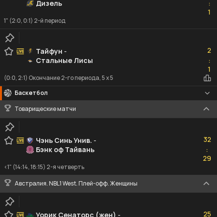
Дизель
:
1
1
1" (2:0, 0:1) 2-й период
2
2
Тайфун
-
Стальные Лисы
:
1
1
(0:0, 2:1) Окончание 2-го периода, 5 x 5
Баскетбол
Товарищеские матчи
32
32
Чэнь Синь Унив.
-
Бэнк оф Тайвань
:
29
29
<1" (14:14, 18:15) 2-я четверть
Австралия. NBL1 West. Плей-офф. Женщины
25
25
Уорик Сенаторс (жен)
-