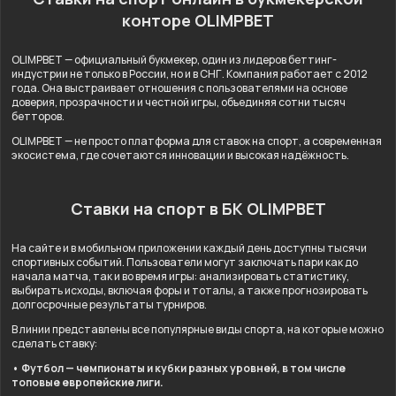
конторе OLIMPBET
OLIMPBET — официальный букмекер, один из лидеров беттинг-
индустрии не только в России, но и в СНГ. Компания работает с 2012
года. Она выстраивает отношения с пользователями на основе
доверия, прозрачности и честной игры, объединяя сотни тысяч
бетторов.
OLIMPBET — не просто платформа для ставок на спорт, а современная
экосистема, где сочетаются инновации и высокая надёжность.
Ставки на спорт в БК OLIMPBET
На сайте и в мобильном приложении каждый день доступны тысячи
спортивных событий. Пользователи могут заключать пари как до
начала матча, так и во время игры: анализировать статистику,
выбирать исходы, включая форы и тоталы, а также прогнозировать
долгосрочные результаты турниров.
В линии представлены все популярные виды спорта, на которые можно
сделать ставку:
• Футбол — чемпионаты и кубки разных уровней, в том числе
топовые европейские лиги.