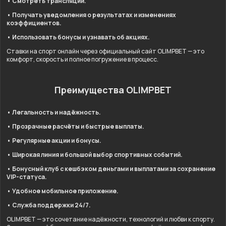
• Смотреть трансляции.
• Получать уведомления о результатах и изменениях
коэффициентов.
• Использовать бонусы и узнавать об акциях.
Ставки на спорт онлайн через официальный сайт OLIMPBET — это
комфорт, скорость и полное погружение в процесс.
Преимущества OLIMPBET
• Легальность и надёжность.
• Прозрачные расчёты и быстрые выплаты.
• Регулярные акции и бонусы.
• Широкая линия и большой выбор спортивных событий.
• Бонусный клуб с кешбэком деньгами и выплатами за сохранение
VIP-статуса.
• Удобное мобильное приложение.
• Служба поддержки 24/7.
OLIMPBET — это сочетание надёжности, технологий и любви к спорту.