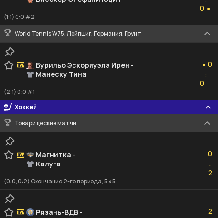
0
0
●
(1:1) 0:0 #2
World Tennis W75. Лейпциг. Германия. Грунт
0
0
Бурильо Эскориуэла Ирен
-
●
Манеску Тина
:
0
0
(2:1) 0:0 #1
Хоккей
Товарищеские матчи
0
0
Магнитка
-
Калуга
:
2
2
(0:0, 0:2) Окончание 2-го периода, 5 x 5
2
2
Рязань-ВДВ
-