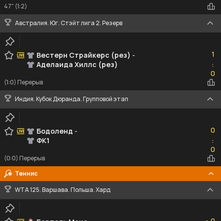
47" (1:2)
Австралия. Юг. Стэйт лига 2. Резерв
1
1
Вестерн Страйкерс (рез)
-
Аделаида Хиллс (рез)
:
0
0
(1:0) Перерыв
Индия. Кубок Дюранда. Групповой этап
0
0
Бодоленд
-
ФК1
:
0
0
(0:0) Перерыв
Теннис
WTA 125. Варшава. Польша. Хард
0
0