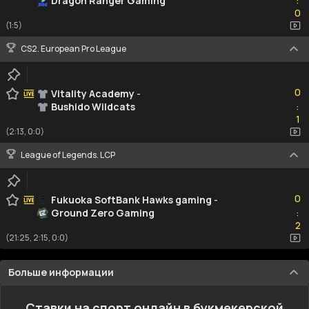
Dragon Ranger Gaming
:
0
0
(1:5)
CS2. European Pro League
0
0
Vitality Academy
-
Bushido Wildcats
:
1
1
(2:13, 0:0)
League of Legends. LCP
0
0
Fukuoka SoftBank Hawks gaming
-
Ground Zero Gaming
:
2
2
(21:25, 2:15, 0:0)
Больше информации
Ставки на спорт онлайн в букмекерской