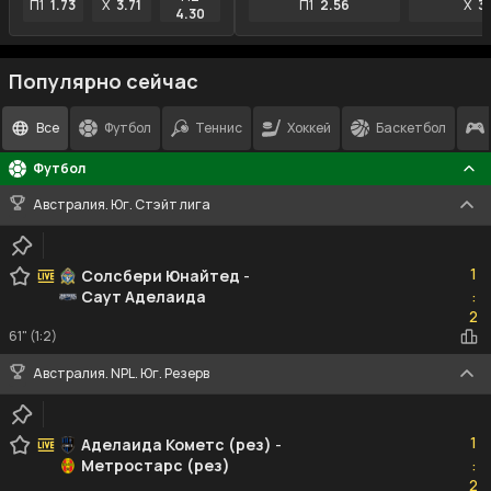
П1
1.73
X
3.71
П1
2.56
X
3
4.30
Популярно сейчас
Все
Футбол
Теннис
Хоккей
Баскетбол
Футбол
Австралия. Юг. Стэйт лига
1
1
Солсбери Юнайтeд
-
Саут Аделаида
:
2
2
61" (1:2)
Австралия. NPL. Юг. Резерв
1
1
Аделаида Кометс (рез)
-
Метростарс (рез)
:
2
2