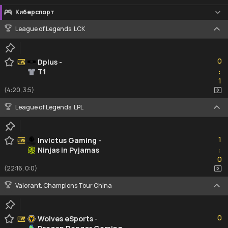
Киберспорт
League of Legends. LCK
0
0
Dplus
-
T1
:
1
1
(4:20, 3:5)
League of Legends. LPL
1
1
Invictus Gaming
-
Ninjas in Pyjamas
:
0
0
(22:16, 0:0)
Valorant. Champions Tour China
0
0
Wolves eSports
-