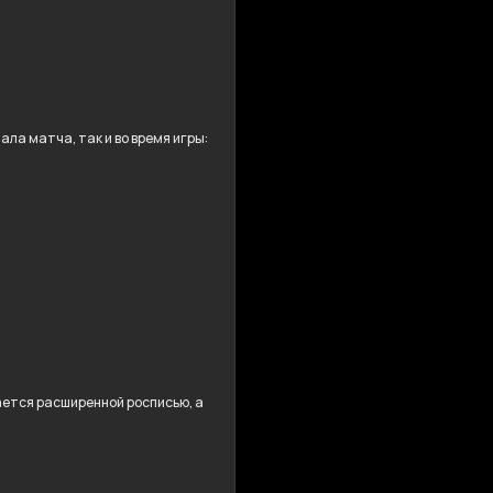
ла матча, так и во время игры:
дается расширенной росписью, а