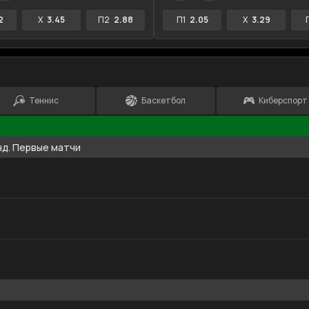
2
X
3.45
П2
2.88
П1
2.05
X
3.29
Теннис
Баскетбол
Киберспорт
нд. Первые матчи