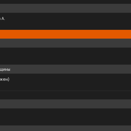
 А.
енщины
(жен)