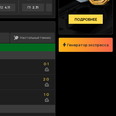
П2
4.11
П1
2.31
X
3.66
П2
3.04
П1
2.
ПОДРОБНЕЕ
Настольный теннис
Генератор экспресса
Размер коэффициента
Сумма возм.выигрыша
0
1
:
0
1
—
2
0
:
2
0
Только Топ-события
1
0
:
1
0
Выберите спорт
Исходы
Тоталы
Фор
0
0