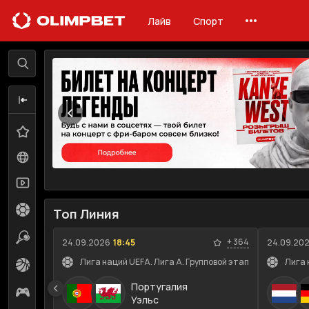
Лайв
Спорт
Лайв
Линия
Избранное
0
Все события
194
Трансляции
93
Футбол
88
Топ Линия
Теннис
22
+
364
24.09.2026
18:45
24.09.20
Лига наций UEFA. Лига A. Групповой этап
Лига 
Баскетбол
3
Португалия
Киберспорт
13
Уэльс