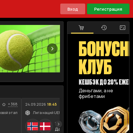
Вход
Регистрация
БОНУСН
КЛУБ
КЕШБЭК ДО 20% ЕЖЕ
Деньгами, а не
фрибетами
+
368
+
362
24.09.2026
18:45
06.08.202
повой этап
Лига наций UEFA. Лига A. Групповой этап
ATP 10
Норвегия
Дания