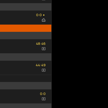
0
0
:
0
0
●
48
46
:
48
46
44
49
:
44
49
0
0
:
0
0