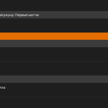
ый раунд. Первые матчи
лла