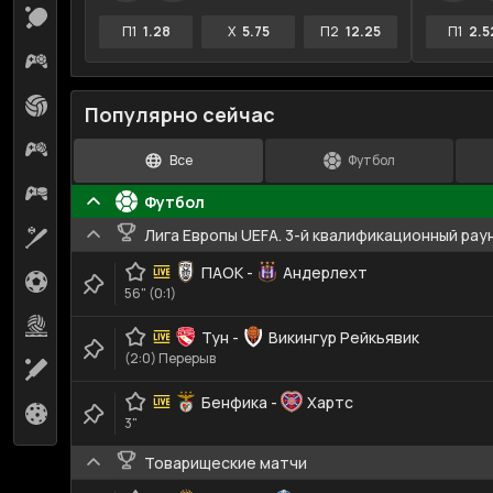
Настольный теннис
28
П1
1.28
X
5.75
П2
12.25
П1
2.5
Киберфутбол
15
Волейбол
5
Популярно сейчас
Кибербаскетбол
7
Все
Футбол
Киберхоккей
3
Футбол
Лига Европы UEFA. 3-й квалификационный рау
Бейсбол
5
ПАОК
-
Андерлехт
Гандбол
2
56" (0:1)
Пляжный волейбол
1
Тун
-
Викингур Рейкьявик
(2:0) Перерыв
Крикет
1
Бенфика
-
Хартс
Флорбол
1
3"
Товарищеские матчи