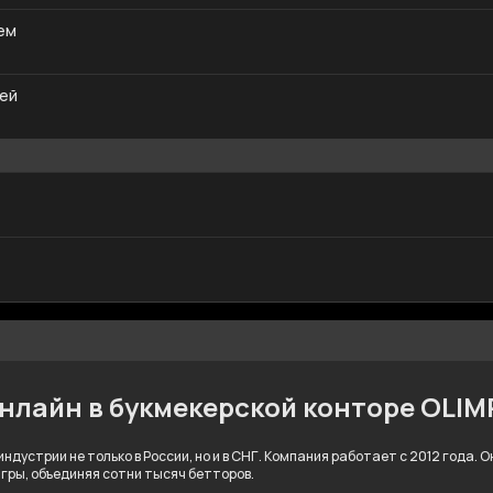
ем
ей
онлайн в букмекерской конторе OLI
ндустрии не только в России, но и в СНГ. Компания работает с 2012 года.
игры, объединяя сотни тысяч бетторов.