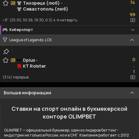
74
Тихорецк (люб)
-
Севастополь (люб)
:
99
99
<9" (25:30, 30:36, 19:30, 0:3) 4-я четверть
Киберспорт
League of Legends. LCK
0
0
Dplus
-
KT Rolster
:
1
1
(3:14) перерыв
Больше информации
Ставки на спорт онлайн в букмекерской
конторе OLIMPBET
OLIMPBET — официальный букмекер, один из лидеров беттинг-
индустрии не только в России, но и в СНГ. Компания работает с 2012