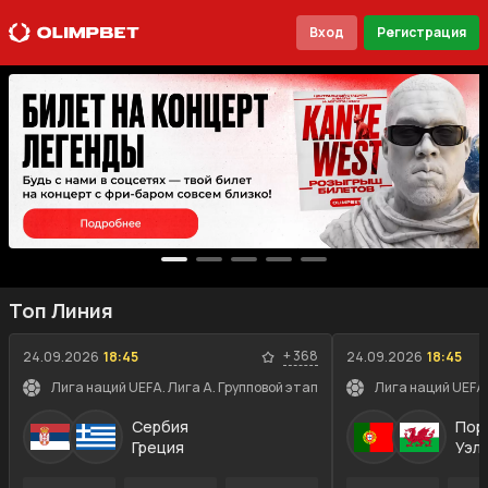
Вход
Регистрация
Топ Линия
+
368
24.09.2026
18:45
24.09.2026
18:45
Лига наций UEFA. Лига A. Групповой этап
Лига наций UEFA.
Сербия
Пор
Греция
Уэл