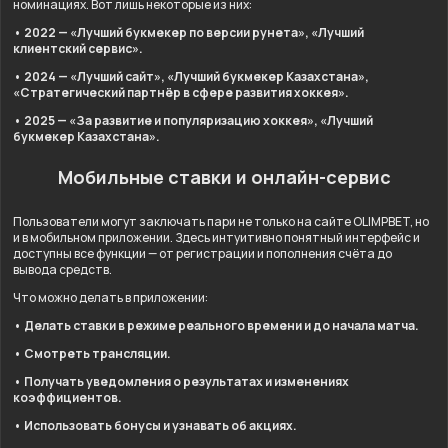
номинациях. Вот лишь некоторые из них:
• 2022 — «Лучший букмекер по версии рунета», «Лучший
клиентский сервис».
• 2024 — «Лучший сайт», «Лучший букмекер Казахстана»,
«Стратегический партнёр в сфере развития хоккея».
• 2025 — «За развитие и популяризацию хоккея», «Лучший
букмекер Казахстана».
Мобильные ставки и онлайн-сервис
Пользователи могут заключать пари не только на сайте OLIMPBET, но
и в мобильном приложении. Здесь интуитивно понятный интерфейс и
доступны все функции — от регистрации и пополнения счёта до
вывода средств.
Что можно делать в приложении:
• Делать ставки в режиме реального времени и до начала матча.
• Смотреть трансляции.
• Получать уведомления о результатах и изменениях
коэффициентов.
• Использовать бонусы и узнавать об акциях.