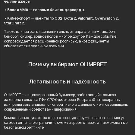
челленджеры.
• Бокс и ММА — топовые бои и андеркарды.
• Киберспорт — ивенты по CS2, Dota 2, Valorant, Overwatch 2,
StarCraft 2.
Также в линии есть и дополнительные направления — гандбол,
бейсбол, снукер, водное поло и многое другое. Каждое событие
сопровождается расширенной росписью, а коэффициенты
обновляются в реальном времени.
Почему выбирают OLIMPBET
Легальность и надёжность
OLIMPBET — лицензированный букмекер, работающий в рамках
законодательства РФ и СРО букмекеров. Все расчёты прозрачны,
выигрыши выплачиваются оперативно, а данные клиентов защищены
современными средствами шифрования.
Компания выступает за ответственную игру — пользователи могут
самостоятельно ограничить сумму и время ставок, а также узнать о
безопасном беттинге.