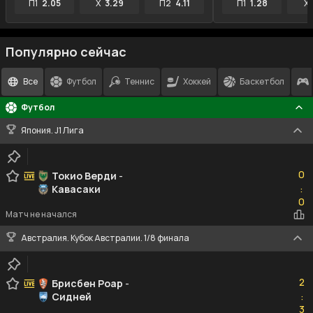
П1
2.05
X
3.29
П2
4.11
П1
1.28
X
Популярно сейчас
Все
Футбол
Теннис
Хоккей
Баскетбол
Футбол
Япония. J1 Лига
0
0
Токио Верди
-
Кавасаки
:
0
0
Матч не начался
Австралия. Кубок Австралии. 1/8 финала
2
2
Брисбен Роар
-
Сидней
:
3
3