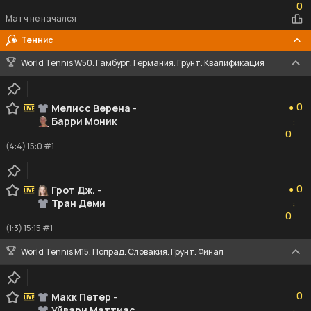
0
Матч не начался
Теннис
World Tennis W50. Гамбург. Германия. Грунт. Квалификация
0
0
Мелисс Верена
-
●
Барри Моник
:
0
0
(4:4) 15:0 #1
0
0
Грот Дж.
-
●
Тран Деми
:
0
0
(1:3) 15:15 #1
World Tennis M15. Попрад. Словакия. Грунт. Финал
0
0
Макк Петер
-
Уйвари Маттиас
: