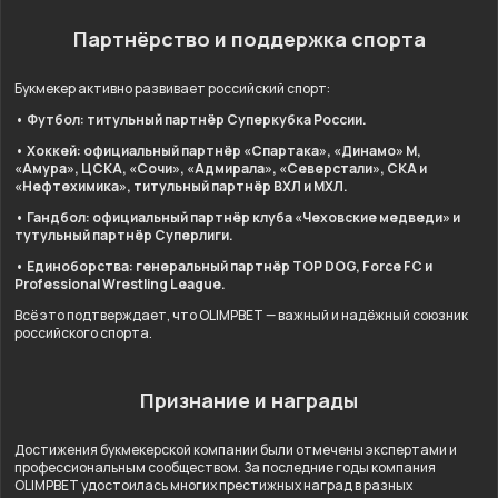
Партнёрство и поддержка спорта
Букмекер активно развивает российский спорт:
• Футбол: титульный партнёр Суперкубка России.
• Хоккей: официальный партнёр «Спартака», «Динамо» М,
«Амура», ЦСКА, «Сочи», «Адмирала», «Северстали», СКА и
«Нефтехимика», титульный партнёр ВХЛ и МХЛ.
• Гандбол: официальный партнёр клуба «Чеховские медведи» и
тутульный партнёр Суперлиги.
• Единоборства: генеральный партнёр TOP DOG, Force FC и
Professional Wrestling League.
Всё это подтверждает, что OLIMPBET — важный и надёжный союзник
российского спорта.
Признание и награды
Достижения букмекерской компании были отмечены экспертами и
профессиональным сообществом. За последние годы компания
OLIMPBET удостоилась многих престижных наград в разных