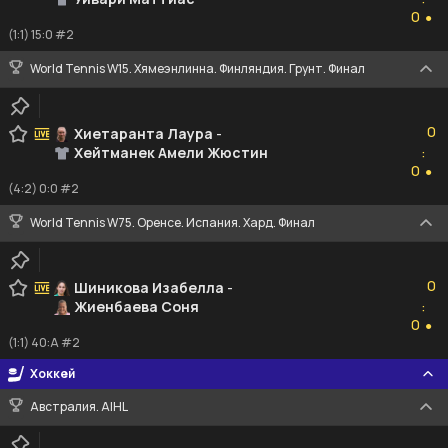
0
0
●
(1:1) 15:0 #2
World Tennis W15. Хямеэнлинна. Финляндия. Грунт. Финал
0
0
Хиетаранта Лаура
-
Хейтманек Амели Жюстин
:
0
0
●
(4:2) 0:0 #2
World Tennis W75. Оренсе. Испания. Хард. Финал
0
0
Шиникова Изабелла
-
Жиенбаева Соня
:
0
0
●
(1:1) 40:A #2
Хоккей
Австралия. AIHL