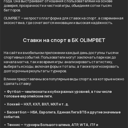
года. Она выстраивает отношения с пользователями на основе
доверия, прозрачности и честной игры, объединяя сотни тысяч
бетторов.
OLIMPBET — не просто платформа для ставок на спорт, а современная
экосистема, где сочетаются инновации и высокая надёжность.
Ставки на спорт в БК OLIMPBET
На сайте и в мобильном приложении каждый день доступны тысячи
спортивных событий. Пользователи могут заключать пари как до
начала матча, так и во время игры: анализировать статистику,
выбирать исходы, включая форы и тоталы, а также прогнозировать
долгосрочные результаты турниров.
В линии представлены все популярные виды спорта, на которые можно
сделать ставку:
• Футбол — чемпионаты и кубки разных уровней, в том числе
топовые европейские лиги.
• Хоккей — НХЛ, КХЛ, ВХЛ, МХЛ и т. д.
• Баскетбол — НБА, Евролига, Единая Лига ВТБ и другие значимые
события.
• Теннис — турниры Большого шлема, ATP, WTA, ITF и