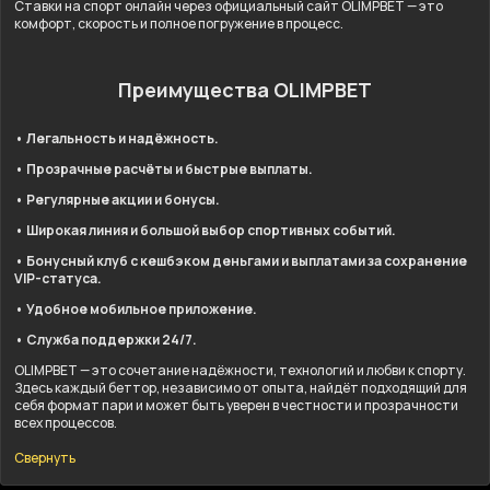
Ставки на спорт онлайн через официальный сайт OLIMPBET — это
комфорт, скорость и полное погружение в процесс.
Преимущества OLIMPBET
• Легальность и надёжность.
• Прозрачные расчёты и быстрые выплаты.
• Регулярные акции и бонусы.
• Широкая линия и большой выбор спортивных событий.
• Бонусный клуб с кешбэком деньгами и выплатами за сохранение
VIP-статуса.
• Удобное мобильное приложение.
• Служба поддержки 24/7.
OLIMPBET — это сочетание надёжности, технологий и любви к спорту.
Здесь каждый беттор, независимо от опыта, найдёт подходящий для
себя формат пари и может быть уверен в честности и прозрачности
всех процессов.
Свернуть