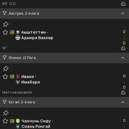
88" (1:3)
Австрия. 2-я лига
0
0
Амштеттен
-
Адмира Ваккер
:
0
0
15"
Япония. J2 Лига
0
0
Иваки
-
Имабари
:
0
0
Матч не начался
Китай. 2-я лига
0
0
Чанчунь Сиду
-
Сиань Ронгай
:
0