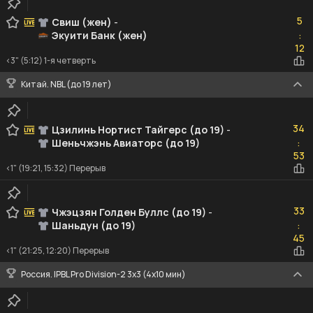
5
5
Свиш (жен)
-
Экуити Банк (жен)
:
12
12
<3" (5:12) 1-я четверть
Китай. NBL (до 19 лет)
34
34
Цзилинь Нортист Тайгерс (до 19)
-
Шеньчжэнь Авиаторс (до 19)
:
53
53
<1" (19:21, 15:32) Перерыв
33
33
Чжэцзян Голден Буллс (до 19)
-
Шаньдун (до 19)
:
45
45
<1" (21:25, 12:20) Перерыв
Россия. IPBL Pro Division-2 3x3 (4x10 мин)
74