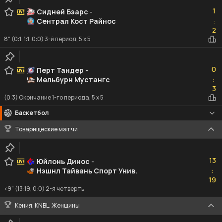
1
1
Сидней Бэарс
-
Сентрал Кост Райнос
:
2
2
8" (0:1, 1:1, 0:0) 3-й период, 5 x 5
0
0
Перт Тандер
-
Мельбурн Мустангс
:
3
3
(0:3) Окончание 1-го периода, 5 x 5
Баскетбол
Товарищеские матчи
13
13
Юйлонь Динос
-
Нэшнл Тайвань Спорт Унив.
:
19
19
<9" (13:19, 0:0) 2-я четверть
Кения. KNBL. Женщины