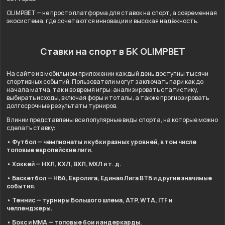
OLIMPBET — не просто платформа для ставок на спорт, а современная
экосистема, где сочетаются инновации и высокая надёжность.
Ставки на спорт в БК OLIMPBET
На сайте и в мобильном приложении каждый день доступны тысячи
спортивных событий. Пользователи могут заключать пари как до
начала матча, так и во время игры: анализировать статистику,
выбирать исходы, включая форы и тоталы, а также прогнозировать
долгосрочные результаты турниров.
В линии представлены все популярные виды спорта, на которые можно
сделать ставку:
• Футбол — чемпионаты и кубки разных уровней, в том числе
топовые европейские лиги.
• Хоккей — НХЛ, КХЛ, ВХЛ, МХЛ и т. д.
• Баскетбол — НБА, Евролига, Единая Лига ВТБ и другие значимые
события.
• Теннис — турниры Большого шлема, ATP, WTA, ITF и
челленджеры.
• Бокс и ММА — топовые бои и андеркарды.