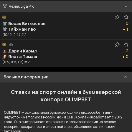
Чехия. Liga Pro
0
0
Босак Витезслав
1
Тайхман Иво
1
●
(10:12, 2:4) #2
2
2
Дарин Кирыл
0
Яната Томаш
0
●
(11:5, 11:8, 1:2) #2
Больше информации
Ставки на спорт онлайн в букмекерской
конторе OLIMPBET
OLIMPBET — официальный букмекер, один из лидеров беттинг-
индустрии не только в России, но и в СНГ. Компания работает с 2012
года. Она выстраивает отношения с пользователями на основе
доверия, прозрачности и честной игры, объединяя сотни тысяч
бетторов.