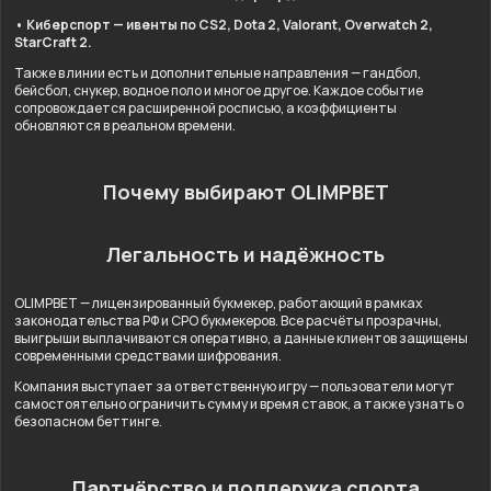
• Киберспорт — ивенты по CS2, Dota 2, Valorant, Overwatch 2,
StarCraft 2.
Также в линии есть и дополнительные направления — гандбол,
бейсбол, снукер, водное поло и многое другое. Каждое событие
сопровождается расширенной росписью, а коэффициенты
обновляются в реальном времени.
Почему выбирают OLIMPBET
Легальность и надёжность
OLIMPBET — лицензированный букмекер, работающий в рамках
законодательства РФ и СРО букмекеров. Все расчёты прозрачны,
выигрыши выплачиваются оперативно, а данные клиентов защищены
современными средствами шифрования.
Компания выступает за ответственную игру — пользователи могут
самостоятельно ограничить сумму и время ставок, а также узнать о
безопасном беттинге.
Партнёрство и поддержка спорта