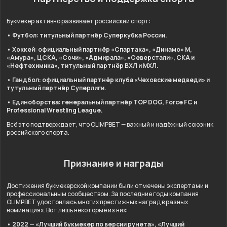
Букмекер активно развивает российский спорт:
• Футбол: титульный партнёр Суперкубка России.
• Хоккей: официальный партнёр «Спартака», «Динамо» М,
«Амура», ЦСКА, «Сочи», «Адмирала», «Северстали», СКА и
«Нефтехимика», титульный партнёр ВХЛ и МХЛ.
• Гандбол: официальный партнёр клуба «Чеховские медведи» и
тутульный партнёр Суперлиги.
• Единоборства: генеральный партнёр TOP DOG, Force FC и
Professional Wrestling League.
Всё это подтверждает, что OLIMPBET — важный и надёжный союзник
российского спорта.
Признание и награды
Достижения букмекерской компании были отмечены экспертами и
профессиональным сообществом. За последние годы компания
OLIMPBET удостоилась многих престижных наград в разных
номинациях. Вот лишь некоторые из них:
• 2022 — «Лучший букмекер по версии рунета», «Лучший