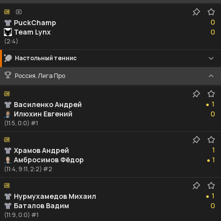
0
0
PuckChamp
0
Team Lynx
0
(2:4)
Настольный теннис
Россия. Лига Про
1
1
Василенко Андрей
●
0
Илюхин Евгений
0
(11:5, 0:0) #1
1
1
Храмов Андрей
1
Амбросимов Фёдор
1
●
(11:4, 9:11, 2:2) #2
1
1
Нурмухамедов Михаил
●
0
Баталов Вадим
0
(11:9, 0:0) #1