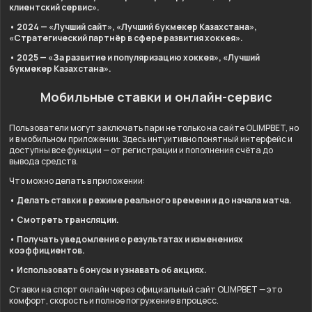
клиентский сервис».
• 2024 — «Лучший сайт», «Лучший букмекер Казахстана»,
«Стратегический партнёр в сфере развития хоккея».
• 2025 — «За развитие и популяризацию хоккея», «Лучший
букмекер Казахстана».
Мобильные ставки и онлайн-сервис
Пользователи могут заключать пари не только на сайте OLIMPBET, но
и в мобильном приложении. Здесь интуитивно понятный интерфейс и
доступны все функции — от регистрации и пополнения счёта до
вывода средств.
Что можно делать в приложении:
• Делать ставки в режиме реального времени и до начала матча.
• Смотреть трансляции.
• Получать уведомления о результатах и изменениях
коэффициентов.
• Использовать бонусы и узнавать об акциях.
Ставки на спорт онлайн через официальный сайт OLIMPBET — это
комфорт, скорость и полное погружение в процесс.