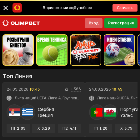
В приложении ещё удобнее
Скачать
Вход
Регистрация
Топ Линия
+
368
24.09.2026
18:45
24.09.2026
18:45
Лига наций UEFA. Лига A. Групповой этап
Сербия
Португа
Греция
Уэльс
П1
2.05
X
3.29
П2
4.11
П1
1.28
X
5.75