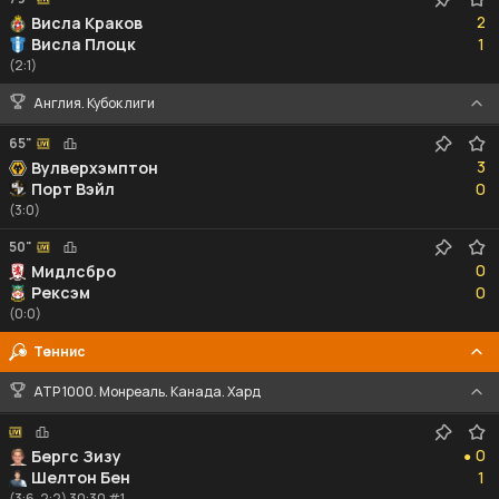
2
2
Висла Краков
1
Висла Плоцк
1
(2:1)
Англия. Кубок лиги
65"
3
3
Вулверхэмптон
0
Порт Вэйл
0
(3:0)
50"
0
0
Мидлсбро
0
Рексэм
0
(0:0)
Теннис
ATP 1000. Монреаль. Канада. Хард
0
0
Бергс Зизу
●
1
Шелтон Бен
1
(3:6, 2:2) 30:30 #1