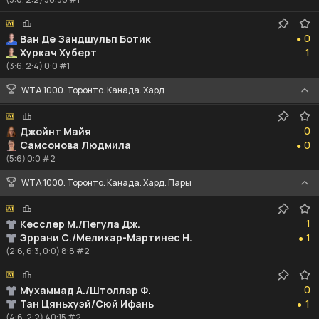
0
0
Ван Де Зандшульп Ботик
●
1
Хуркач Хуберт
1
(3:6, 2:4) 0:0 #1
WTA 1000. Торонто. Канада. Хард
0
0
Джойнт Майя
0
Самсонова Людмила
0
●
(5:6) 0:0 #2
WTA 1000. Торонто. Канада. Хард. Пары
1
1
Кесслер М./Пегула Дж.
1
Эррани С./Мелихар-Мартинес Н.
1
●
(2:6, 6:3, 0:0) 8:8 #2
0
0
Мухаммад А./Штоллар Ф.
1
Тан Цяньхуэй/Сюй Ифань
1
●
(4:6, 2:2) 40:15 #2