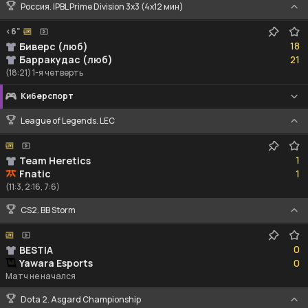
Россия. IPBL Prime Division 3x3 (4x12 мин)
<6"
18
18
Биверс (люб)
21
Барракудас (люб)
21
(18:21) 1-я четверть
Киберспорт
League of Legends. LEC
1
1
Team Heretics
1
Fnatic
1
(11:3, 2:16, 7:6)
CS2. BB Storm
0
0
BESTIA
0
Yawara Esports
0
Матч не начался
Dota 2. Asgard Championship