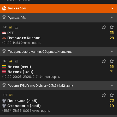
Баскетбол
Руанда. RBL
<3"
35
35
РЕГ
28
Пэтриотс Кигали
28
(21:22, 14:6) 2-я четверть
Товарищеские матчи. Сборные. Женщины
<6"
55
55
Литва (жен)
71
Латвия (жен)
71
(12:22, 20:25, 21:20, 2:4) 4-я четверть
Россия. IPBL Prime Division-2 3x3 (4x12 мин)
<11"
73
73
Пингвинс (люб)
70
Стэллионс (люб)
70
(35:34, 38:36, 0:0) 3-я четверть