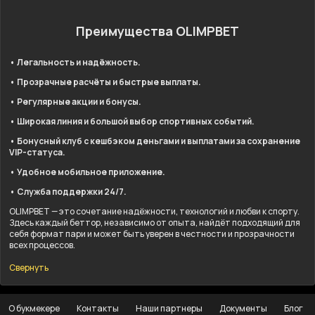
Преимущества OLIMPBET
• Легальность и надёжность.
• Прозрачные расчёты и быстрые выплаты.
• Регулярные акции и бонусы.
• Широкая линия и большой выбор спортивных событий.
• Бонусный клуб с кешбэком деньгами и выплатами за сохранение
VIP-статуса.
• Удобное мобильное приложение.
• Служба поддержки 24/7.
OLIMPBET — это сочетание надёжности, технологий и любви к спорту.
Здесь каждый беттор, независимо от опыта, найдёт подходящий для
себя формат пари и может быть уверен в честности и прозрачности
всех процессов.
Свернуть
О букмекере
Контакты
Наши партнеры
Документы
Блог