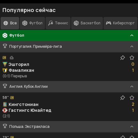
Популярно сейчас
Все
Футбол
Теннис
Баскетбол
Киберспорт
Футбол
Португалия. Примейра-лига
0
0
Эшторил
1
Фамаликан
1
(0:1) Перерыв
Англия. Кубок Англии
58"
2
2
Кингстониан
1
Гастингс Юнайтед
1
(2:1)
Польша. Экстракласа
79"