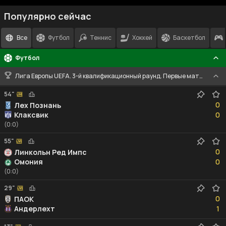
Популярно сейчас
Все
Футбол
Теннис
Хоккей
Баскетбол
Футбол
Лига Европы UEFA. 3-й квалификационный раунд. Первые матчи
54"
0
0
Лех Познань
0
Клаксвик
0
(0:0)
55"
0
0
Линкольн Ред Импс
0
Омония
0
(0:0)
29"
0
0
ПАОК
1
Андерлехт
1