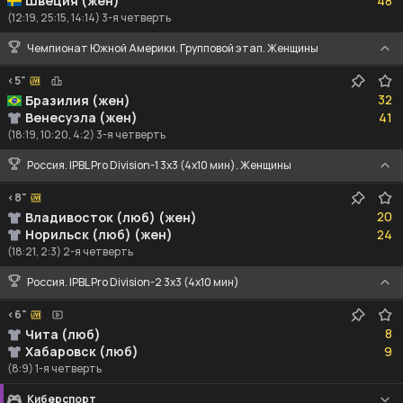
Швеция (жен)
48
(12:19, 25:15, 14:14) 3-я четверть
Чемпионат Южной Америки. Групповой этап. Женщины
<5"
32
32
Бразилия (жен)
41
Венесуэла (жен)
41
(18:19, 10:20, 4:2) 3-я четверть
Россия. IPBL Pro Division-1 3x3 (4x10 мин). Женщины
<8"
20
20
Владивосток (люб) (жен)
24
Норильск (люб) (жен)
24
(18:21, 2:3) 2-я четверть
Россия. IPBL Pro Division-2 3x3 (4x10 мин)
<6"
8
8
Чита (люб)
9
Хабаровск (люб)
9
(8:9) 1-я четверть
Киберспорт