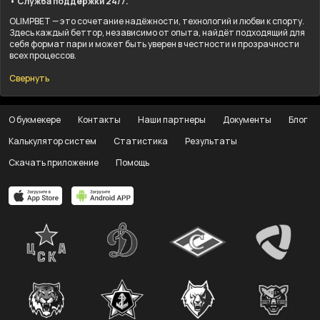
• Служба поддержки 24/7.
OLIMPBET — это сочетание надёжности, технологий и любви к спорту.
Здесь каждый беттор, независимо от опыта, найдёт подходящий для
себя формат пари и может быть уверен в честности и прозрачности
всех процессов.
Свернуть
О букмекере
Контакты
Наши партнеры
Документы
Блог
Калькулятор систем
Статистика
Результаты
Скачать приложение
Помощь