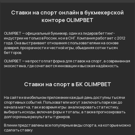
Ставки на спорт онлайн в букмекерской
конторе OLIMPBET
OLIMPBET — официальный букмекер, один из лидеров беттинг-
индустрии не только в России, но и в СНГ. Компания работает с 2012
года. Она выстраивает отношения с пользователями на основе
доверия, прозрачности и честной игры, объединяя сотни тысяч
бетторов.
OLIMPBET — не просто платформа для ставок на спорт, а современная
экосистема, где сочетаются инновации и высокая надёжность.
Ставки на спорт в БК OLIMPBET
На сайте и в мобильном приложении каждый день доступны тысячи
спортивных событий. Пользователи могут заключать пари как до
начала матча, так и во время игры: анализировать статистику,
выбирать исходы, включая форы и тоталы, а также прогнозировать
долгосрочные результаты турниров.
В линии представлены все популярные виды спорта, на которые можно
сделать ставку: