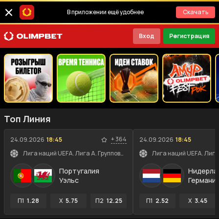
В приложении ещё удобнее
Скачать
Вход
Регистрация
Топ Линия
+
364
24.09.2026
18:45
24.09.2026
18:45
Лига наций UEFA. Лига A. Групповой этап
Португалия
Нидерла
Уэльс
Германи
П1
1.28
X
5.75
П2
12.25
П1
2.52
X
3.45