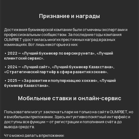
Признание и награды
Достижения букмекерской компании были отмечены экспертами и
профессиональным сообществом. За последние годы компания
OLIMPBET удостоилась многих престижных наград в разных
номинациях. Вот лишь некоторые из них:
• 2022 — «Лучший букмекер по версии рунета», «Лучший
клиентский сервис».
• 2024 — «Лучший сайт», «Лучший букмекер Казахстана»,
«Стратегический партнёр в сфере развития хоккея».
• 2025 — «За развитие и популяризацию хоккея», «Лучший
букмекер Казахстана».
Мобильные ставки и онлайн-сервис
Пользователи могут заключать пари не только на сайте OLIMPBET, но
и в мобильном приложении. Здесь интуитивно понятный интерфейс и
доступны все функции — от регистрации и пополнения счёта до
вывода средств.
Что можно делать в приложении: