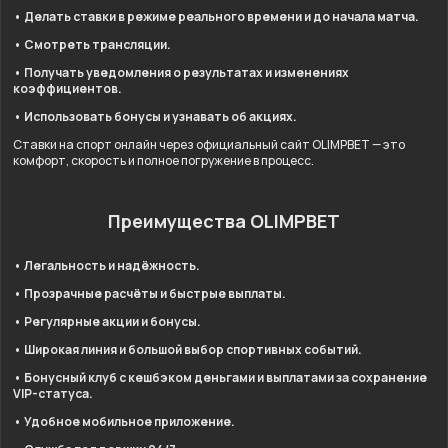
• Делать ставки в режиме реального времени и до начала матча.
• Смотреть трансляции.
• Получать уведомления о результатах и изменениях
коэффициентов.
• Использовать бонусы и узнавать об акциях.
Ставки на спорт онлайн через официальный сайт OLIMPBET — это
комфорт, скорость и полное погружение в процесс.
Преимущества OLIMPBET
• Легальность и надёжность.
• Прозрачные расчёты и быстрые выплаты.
• Регулярные акции и бонусы.
• Широкая линия и большой выбор спортивных событий.
• Бонусный клуб с кешбэком деньгами и выплатами за сохранение
VIP-статуса.
• Удобное мобильное приложение.