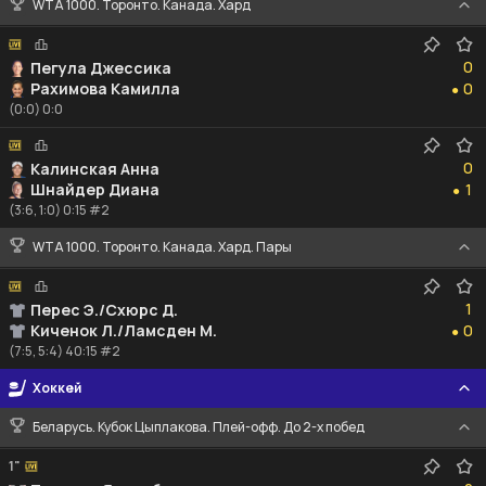
WTA 1000. Торонто. Канада. Хард
0
0
Пегула Джессика
0
Рахимова Камилла
0
●
(0:0) 0:0
0
0
Калинская Анна
1
Шнайдер Диана
1
●
(3:6, 1:0) 0:15 #2
WTA 1000. Торонто. Канада. Хард. Пары
1
1
Перес Э./Схюрс Д.
0
Киченок Л./Ламсден М.
0
●
(7:5, 5:4) 40:15 #2
Хоккей
Беларусь. Кубок Цыплакова. Плей-офф. До 2-х побед
1"
2