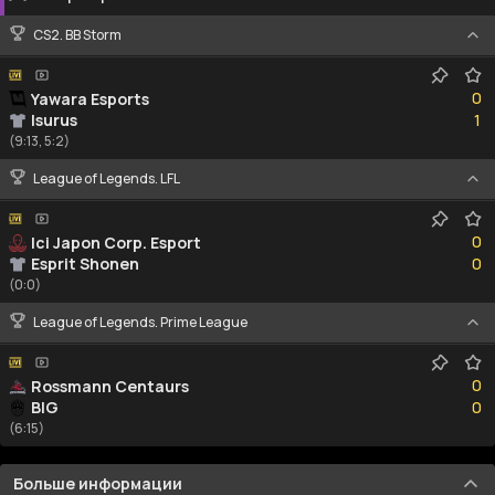
CS2. BB Storm
0
0
Yawara Esports
1
Isurus
1
(9:13, 5:2)
League of Legends. LFL
0
0
Ici Japon Corp. Esport
0
Esprit Shonen
0
(0:0)
League of Legends. Prime League
0
0
Rossmann Centaurs
0
BIG
0
(6:15)
Больше информации