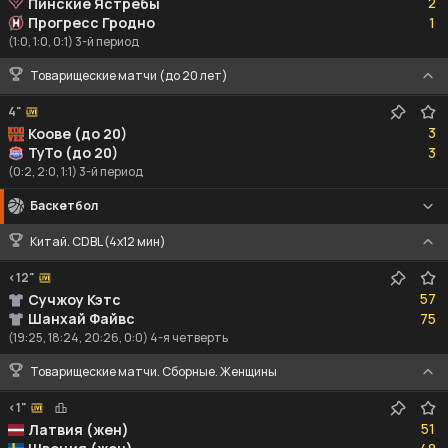
2
Пинские Ястребы
1
Прогресс Гродно
1
(1:0, 1:0, 0:1) 3-й период
Товарищеские матчи (до 20 лет)
4"
3
3
Коове (до 20)
3
ТуТо (до 20)
3
(0:2, 2:0, 1:1) 3-й период
Баскетбол
Китай. CDBL (4x12 мин)
<12"
57
57
Сучжоу Кэтс
75
Шанхай Файвс
75
(19:25, 18:24, 20:26, 0:0) 4-я четверть
Товарищеские матчи. Сборные. Женщины
<1"
51
51
Латвия (жен)
48