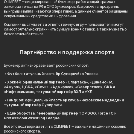
OLIMPBET — лицензированный букмекер, работающий в рамках
законодательства РФ и СРО букмекеров. Все расчёты прозрачны,
выигрыши выплачиваются оперативно, а данные клиентов защищены
современными средствами шифрования.
Компания выступает за ответственную игру — пользователи могут
самостоятельно ограничить сумму и время ставок, а также узнать о
безопасном беттинге.
Партнёрство и поддержка спорта
Букмекер активно развивает российский спорт:
• Футбол: титульный партнёр Суперкубка России.
• Хоккей: официальный партнёр «Спартака», «Динамо» М,
«Амура», ЦСКА, «Сочи», «Адмирала», «Северстали», СКА и
«Нефтехимика», титульный партнёр ВХЛ и МХЛ.
• Гандбол: официальный партнёр клуба «Чеховские медведи» и
тутульный партнёр Суперлиги.
• Единоборства: генеральный партнёр TOP DOG, Force FC и
Professional Wrestling League.
Всё это подтверждает, что OLIMPBET — важный и надёжный союзник
российского спорта.