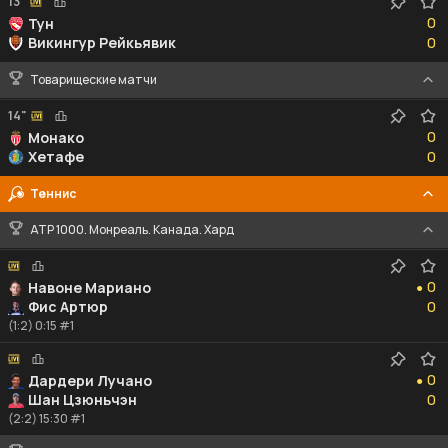
13"
0
0
Тун
0
Викингур Рейкьявик
0
Товарищеские матчи
14"
0
0
Монако
0
Хетафе
0
Теннис
ATP 1000. Монреаль. Канада. Хард
0
0
Навоне Мариано
●
0
Фис Артюр
0
(1:2) 0:15 #1
0
0
Дардери Лучано
●
0
Шан Цзюньчэн
0
(2:2) 15:30 #1