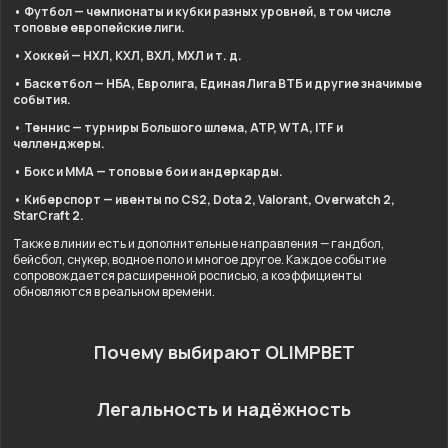
• Футбол — чемпионаты и кубки разных уровней, в том числе
топовые европейские лиги.
• Хоккей — НХЛ, КХЛ, ВХЛ, МХЛ и т. д.
• Баскетбол — НБА, Евролига, Единая Лига ВТБ и другие значимые
события.
• Теннис — турниры Большого шлема, ATP, WTA, ITF и
челленджеры.
• Бокс и ММА — топовые бои и андеркарды.
• Киберспорт — ивенты по CS2, Dota 2, Valorant, Overwatch 2,
StarCraft 2.
Также в линии есть и дополнительные направления — гандбол,
бейсбол, снукер, водное поло и многое другое. Каждое событие
сопровождается расширенной росписью, а коэффициенты
обновляются в реальном времени.
Почему выбирают OLIMPBET
Легальность и надёжность