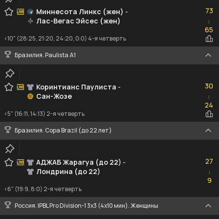
73
73
Миннесота Линкс (жен)
-
Лас-Вегас Эйсес (жен)
:
65
65
<10" (28:25, 21:20, 24:20, 0:0) 4-я четверть
Бразилия. Paulista A1
30
30
Коринтианс Паулиста
-
Сан-Жозе
:
24
24
<5" (16:11, 14:13) 2-я четверть
Бразилия. Copa Brazil (до 22 лет)
27
27
АДЖАБ Жарагуа (до 22)
-
Лондрина (до 22)
:
9
9
<6" (19:9, 8:0) 2-я четверть
Россия. IPBL Pro Division-1 3x3 (4x10 мин). Женщины