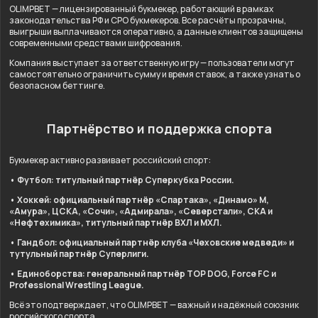
OLIMPBET — лицензированный букмекер, работающий в рамках
законодательства РФ и СРО букмекеров. Все расчёты прозрачны,
выигрыши выплачиваются оперативно, а данные клиентов защищены
современными средствами шифрования.
Компания выступает за ответственную игру — пользователи могут
самостоятельно ограничить сумму и время ставок, а также узнать о
безопасном беттинге.
Партнёрство и поддержка спорта
Букмекер активно развивает российский спорт:
• Футбол: титульный партнёр Суперкубка России.
• Хоккей: официальный партнёр «Спартака», «Динамо» М,
«Амура», ЦСКА, «Сочи», «Адмирала», «Северстали», СКА и
«Нефтехимика», титульный партнёр ВХЛ и МХЛ.
• Гандбол: официальный партнёр клуба «Чеховские медведи» и
тутульный партнёр Суперлиги.
• Единоборства: генеральный партнёр TOP DOG, Force FC и
Professional Wrestling League.
Всё это подтверждает, что OLIMPBET — важный и надёжный союзник
российского спорта.