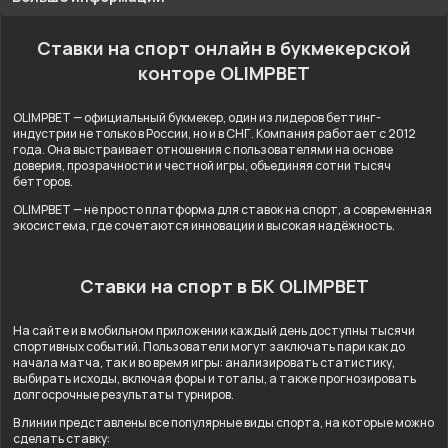
Ставки на спорт онлайн в букмекерской
конторе OLIMPBET
OLIMPBET — официальный букмекер, один из лидеров беттинг-
индустрии не только в России, но и в СНГ. Компания работает с 2012
года. Она выстраивает отношения с пользователями на основе
доверия, прозрачности и честной игры, объединяя сотни тысяч
бетторов.
OLIMPBET — не просто платформа для ставок на спорт, а современная
экосистема, где сочетаются инновации и высокая надёжность.
Ставки на спорт в БК OLIMPBET
На сайте и в мобильном приложении каждый день доступны тысячи
спортивных событий. Пользователи могут заключать пари как до
начала матча, так и во время игры: анализировать статистику,
выбирать исходы, включая форы и тоталы, а также прогнозировать
долгосрочные результаты турниров.
В линии представлены все популярные виды спорта, на которые можно
сделать ставку: