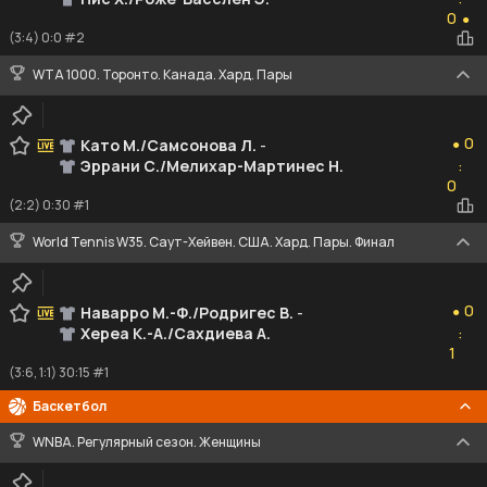
0
0
●
(3:4) 0:0 #2
WTA 1000. Торонто. Канада. Хард. Пары
0
0
Като М./Самсонова Л.
-
●
Эррани С./Мелихар-Мартинес Н.
:
0
0
(2:2) 0:30 #1
World Tennis W35. Саут-Хейвен. США. Хард. Пары. Финал
0
0
Наварро М.-Ф./Родригес В.
-
●
Хереа К.-А./Сахдиева А.
:
1
1
(3:6, 1:1) 30:15 #1
Баскетбол
WNBA. Регулярный сезон. Женщины