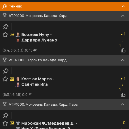
Теннис
ATP 1000. Монреаль. Канада. Хард
1
1
Боржеш Нуну
-
●
Дардери Лучано
:
1
1
(6:4, 3:6, 3:3) 30:15 #1
WTA 1000. Торонто. Канада. Хард
1
1
Костюк Марта
-
●
Свёнтек Ига
:
1
1
(6:3, 1:6, 1:5) 0:0 #1
ATP 1000. Монреаль. Канада. Хард. Пары
0
0
Марожан Ф./Медведев Д.
-
Нис Х./Роже-Васслен Э.
: