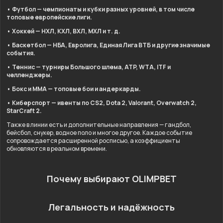
• Футбол — чемпионаты и кубки разных уровней, в том числе
топовые европейские лиги.
• Хоккей — НХЛ, КХЛ, ВХЛ, МХЛ и т. д.
• Баскетбол — НБА, Евролига, Единая Лига ВТБ и другие значимые
события.
• Теннис — турниры Большого шлема, ATP, WTA, ITF и
челленджеры.
• Бокс и ММА — топовые бои и андеркарды.
• Киберспорт — ивенты по CS2, Dota 2, Valorant, Overwatch 2,
StarCraft 2.
Также в линии есть и дополнительные направления — гандбол,
бейсбол, снукер, водное поло и многое другое. Каждое событие
сопровождается расширенной росписью, а коэффициенты
обновляются в реальном времени.
Почему выбирают OLIMPBET
Легальность и надёжность