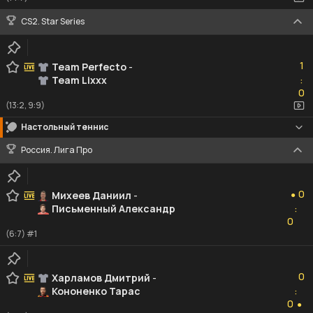
CS2. Star Series
1
1
Team Perfecto
-
Team Lixxx
:
0
0
(13:2, 9:9)
Настольный теннис
Россия. Лига Про
0
0
Михеев Даниил
-
●
Письменный Александр
:
0
0
(6:7) #1
0
0
Харламов Дмитрий
-
Кононенко Тарас
:
0
0
●