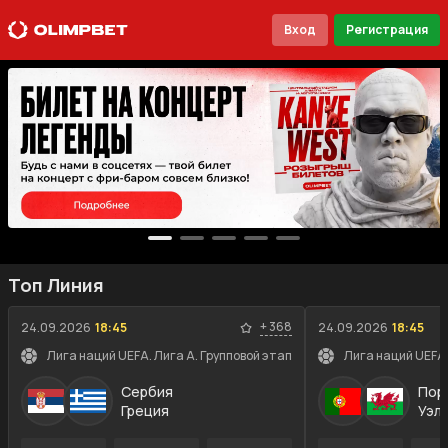
Вход
Регистрация
Топ Линия
+
368
24.09.2026
18:45
24.09.2026
18:45
Лига наций UEFA. Лига A. Групповой этап
Лига наций UEFA.
Сербия
Пор
Греция
Уэл