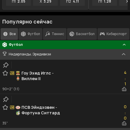
П1
2.05
X
3.29
П2
4.11
П1
1.28
X
Популярно сейчас
Все
Футбол
Теннис
Баскетбол
Киберспорт
Футбол
Нидерланды. Эредивизи
4
4
Гоу Эхед Иглс
-
Виллем II
:
1
1
90+2" (1:1)
0
0
ПСВ Эйндховен
-
Фортуна Ситтард
:
0
0
35"