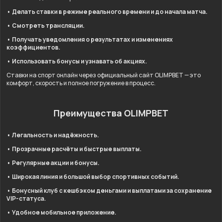
• Делать ставки в режиме реального времени и до начала матча.
• Смотреть трансляции.
• Получать уведомления о результатах и изменениях
коэффициентов.
• Использовать бонусы и узнавать об акциях.
Ставки на спорт онлайн через официальный сайт OLIMPBET — это
комфорт, скорость и полное погружение в процесс.
Преимущества OLIMPBET
• Легальность и надёжность.
• Прозрачные расчёты и быстрые выплаты.
• Регулярные акции и бонусы.
• Широкая линия и большой выбор спортивных событий.
• Бонусный клуб с кешбэком деньгами и выплатами за сохранение
VIP-статуса.
• Удобное мобильное приложение.