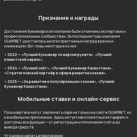
Признание и награды
Достижения букмекерской компании были отмечены экспертами и
профессиональным сообществом. За последние годы компания
OLIMPBET удостоилась многих престижных наград в разных
номинациях. Вот лишь некоторые из них:
• 2022 — «Лучший букмекер по версии рунета», «Лучший
клиентский сервис».
• 2024 — «Лучший сайт», «Лучший букмекер Казахстана»,
«Стратегический партнёр в сфере развития хоккея».
• 2025 — «За развитие и популяризацию хоккея», «Лучший
букмекер Казахстана».
Мобильные ставки и онлайн-сервис
Пользователи могут заключать пари не только на сайте OLIMPBET, но
и в мобильном приложении. Здесь интуитивно понятный интерфейс и
доступны все функции — от регистрации и пополнения счёта до
вывода средств.
Что можно делать в приложении: