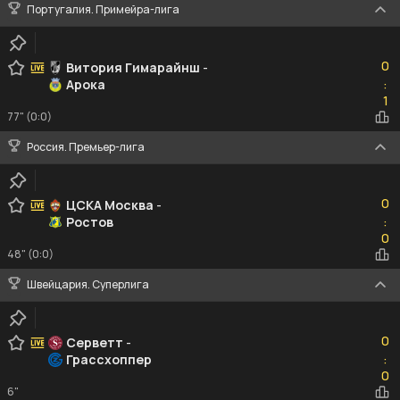
Португалия. Примейра-лига
0
0
Витория Гимарайнш
-
Арока
:
1
1
77" (0:0)
Россия. Премьер-лига
0
0
ЦСКА Москва
-
Ростов
:
0
0
48" (0:0)
Швейцария. Суперлига
0
0
Серветт
-
Грассхоппер
:
0
0
6"