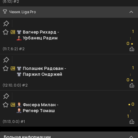
(8:10) #2
Чехия. Liga Pro
1
1
Вагнер Рихард
-
Урбанец Радим
:
0
0
●
(11:7, 6:2) #2
1
1
Полашек Радован
-
Паржил Ондржей
:
0
0
●
(12:10, 0:0) #2
0
0
Фисера Милан
-
●
Регнер Томаш
:
1
1
(11:13, 0:0) #1
Больше информации