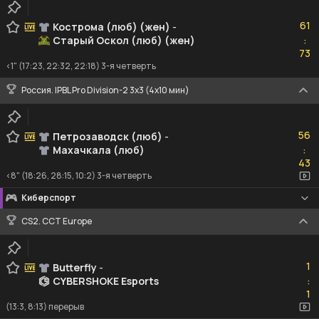
61
61
Кострома (люб) (жен)
-
Старый Оскол (люб) (жен)
:
73
73
<1" (17:23, 22:32, 22:18) 3-я четверть
Россия. IPBL Pro Division-2 3x3 (4x10 мин)
56
56
Петрозаводск (люб)
-
Махачкала (люб)
:
43
43
<8" (18:26, 28:15, 10:2) 3-я четверть
Киберспорт
CS2. CCT Europe
1
1
Butterfly
-
CYBERSHOKE Esports
:
1
1
(13:3, 8:13) перерыв