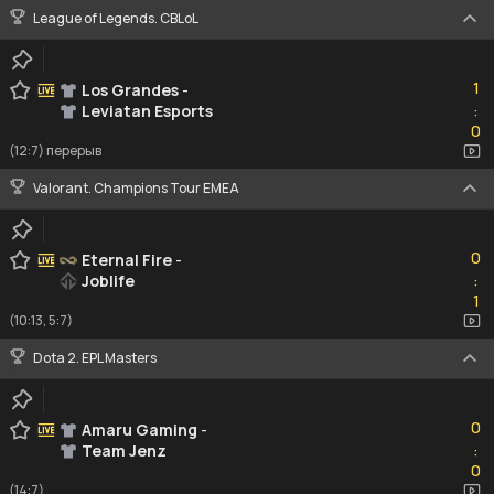
League of Legends. CBLoL
1
1
Los Grandes
-
Leviatan Esports
:
0
0
(12:7) перерыв
Valorant. Champions Tour EMEA
0
0
Eternal Fire
-
Joblife
:
1
1
(10:13, 5:7)
Dota 2. EPL Masters
0
0
Amaru Gaming
-
Team Jenz
:
0
0
(14:7)