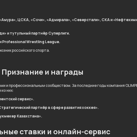
«Амура», ЦСКА, «Сочи», «Адмирала», «Северстали», СКА и «Нефтехими
ди» и тутульный партнёр Суперлиги.
Professional Wrestling League.
оюзник российского спорта.
Признание и награды
ми и профессиональным сообществом. За последние годы компания OLIMP
из них:
иентский сервис».
Стратегический партнёр в сфере развития хоккея».
букмекер Казахстана».
ьные ставки и онлайн-сервис