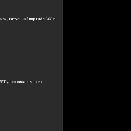
ка», титульный партнёр ВХЛ и
BET удостоилась многих