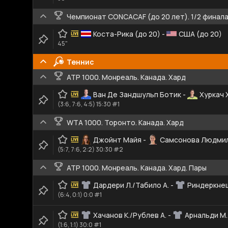
Чемпионат CONCACAF (до 20 лет). 1/2 финал
Коста-Рика (до 20)
-
США (до 20)
45"
Теннис
ATP 1000. Монреаль. Канада. Хард
Ван Де Зандшульп Ботик
-
Хуркач 
(3:6, 7:6, 4:5) 15:30 #1
WTA 1000. Торонто. Канада. Хард
Джойнт Майя
-
Самсонова Людми
(5:7, 7:6, 2:2) 30:30 #2
ATP 1000. Монреаль. Канада. Хард. Пары
Дардери Л./Табило А.
-
Риндеркнеш
(6:4, 0:1) 0:0 #1
Хачанов К./Рублев А.
-
Арнальди М.
(1:6, 1:1) 30:0 #1