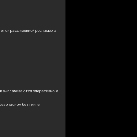
дается расширенной росписью, а
ши выплачиваются оперативно, а
 безопасном беттинге.