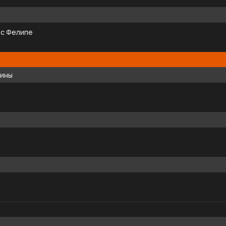
ес Фелипе
щины