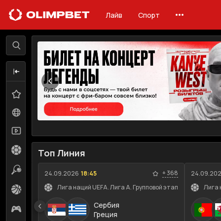
Лайв
Спорт
Лайв
Линия
Избранное
0
Все события
85
Трансляции
48
Футбол
14
Топ Линия
Теннис
12
+
368
24.09.2026
18:45
24.09.20
Лига наций UEFA. Лига A. Групповой этап
Лига 
Баскетбол
3
Сербия
Киберспорт
4
Греция