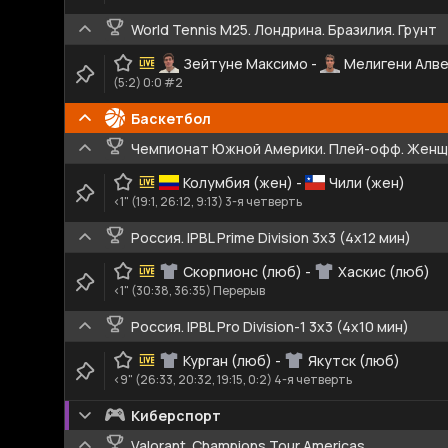
World Tennis M25. Лондрина. Бразилия. Грунт
Зейтуне Максимо
-
Мелигени Алв
(5:2) 0:0 #2
Баскетбол
Чемпионат Южной Америки. Плей-офф. Жен
Колумбия (жен)
-
Чили (жен)
<1" (19:1, 26:12, 9:13) 3-я четверть
Россия. IPBL Prime Division 3x3 (4x12 мин)
Скорпионс (люб)
-
Хаскис (люб)
<1" (30:38, 36:35) Перерыв
Россия. IPBL Pro Division-1 3x3 (4x10 мин)
Курган (люб)
-
Якутск (люб)
<9" (26:33, 20:32, 19:15, 0:2) 4-я четверть
Киберспорт
Valorant. Champions Tour Americas