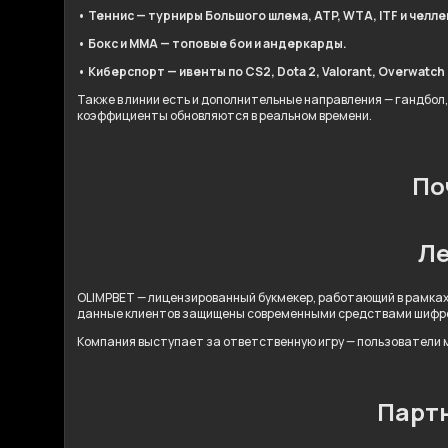
• Теннис — турниры Большого шлема, ATP, WTA, ITF и челл
• Бокс и ММА — топовые бои и андеркарды.
• Киберспорт — ивенты по CS2, Dota 2, Valorant, Overwatch 2
Также в линии есть и дополнительные направления — гандбол,
коэффициенты обновляются в реальном времени.
По
Ле
OLIMPBET — лицензированный букмекер, работающий в рамках
данные клиентов защищены современными средствами шифр
Компания выступает за ответственную игру — пользователи м
Партн