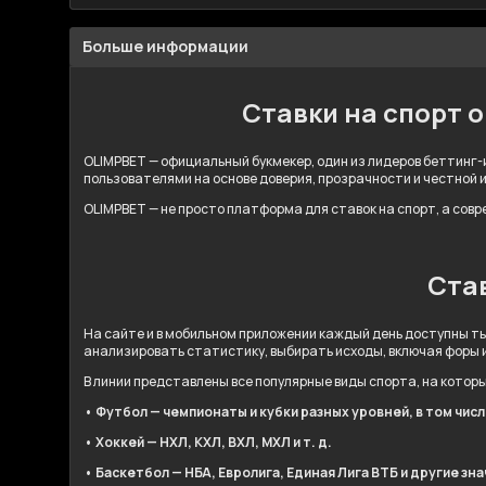
Больше информации
Ставки на спорт 
OLIMPBET — официальный букмекер, один из лидеров беттинг-и
пользователями на основе доверия, прозрачности и честной 
OLIMPBET — не просто платформа для ставок на спорт, а сов
Став
На сайте и в мобильном приложении каждый день доступны ты
анализировать статистику, выбирать исходы, включая форы 
В линии представлены все популярные виды спорта, на котор
• Футбол — чемпионаты и кубки разных уровней, в том чис
• Хоккей — НХЛ, КХЛ, ВХЛ, МХЛ и т. д.
• Баскетбол — НБА, Евролига, Единая Лига ВТБ и другие зн