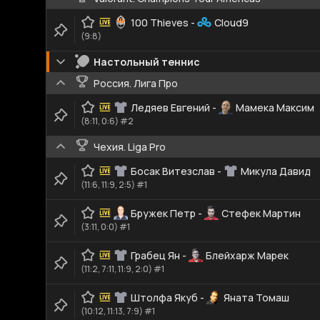
100 Thieves
-
Cloud9
(9:8)
Настольный теннис
Россия. Лига Про
Ледяев Евгений
-
Мамека Максим
(8:11, 0:6) #2
Чехия. Liga Pro
Босак Витезслав
-
Микула Давид
(11:6, 11:9, 2:5) #1
Бружек Петр
-
Стефек Мартин
(3:11, 0:0) #1
Грабец Ян
-
Блейхарж Марек
(11:2, 7:11, 11:9, 2:0) #1
Штолфа Якуб
-
Яната Томаш
(10:12, 11:13, 7:9) #1