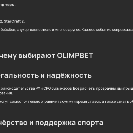
енджеры.
, StarCraft 2.
 бейсбол, снукер, водное поло и многое другое. Каждое событие сопровож
чему выбирают OLIMPBET
гальность и надёжность
 законодательства РФ и СРО букмекеров. Все расчёты прозрачны, выигры
ования.
огут самостоятельно ограничить сумму и время ставок, а также узнать о
ёрство и поддержка спорта