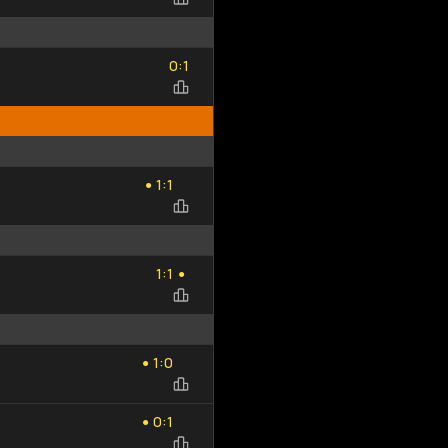
Добавить
Обновить
0
1
исход
список
:
0
1
1
1
:
1
1
●
1
1
:
1
1
●
1
0
:
1
0
●
0
1
:
0
1
●