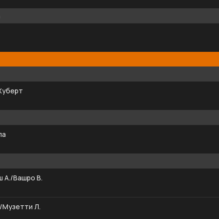
а
Хуберт
ла
 А./Вашро В.
/Музетти Л.