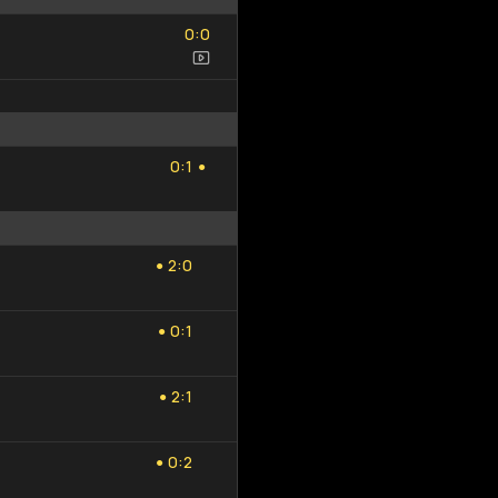
0
0
:
0
0
0
1
:
0
1
●
2
0
:
2
0
●
0
1
:
0
1
●
2
1
:
2
1
●
0
2
:
0
2
●