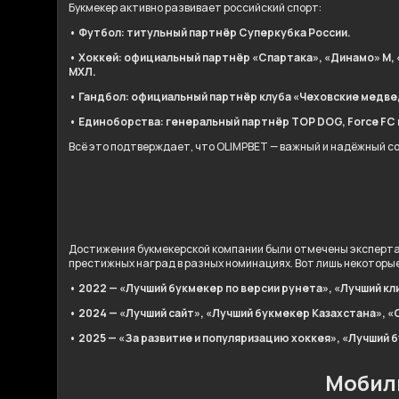
Букмекер активно развивает российский спорт:
• Футбол: титульный партнёр Суперкубка России.
• Хоккей: официальный партнёр «Спартака», «Динамо» М, 
МХЛ.
• Гандбол: официальный партнёр клуба «Чеховские медве
• Единоборства: генеральный партнёр TOP DOG, Force FC и 
Всё это подтверждает, что OLIMPBET — важный и надёжный с
Достижения букмекерской компании были отмечены эксперта
престижных наград в разных номинациях. Вот лишь некоторые 
• 2022 — «Лучший букмекер по версии рунета», «Лучший кл
• 2024 — «Лучший сайт», «Лучший букмекер Казахстана», «
• 2025 — «За развитие и популяризацию хоккея», «Лучший 
Мобил