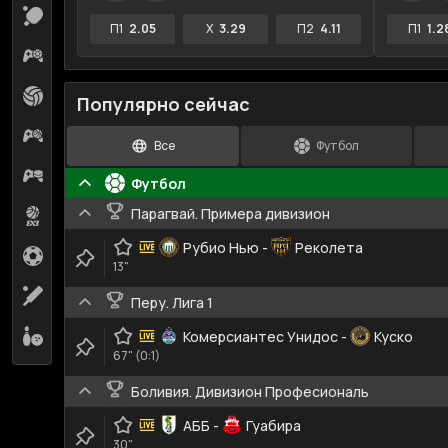
Настольный теннис
20
П1
2.05
X
3.29
П2
4.11
П1
1.2
Киберфутбол
14
Волейбол
7
Популярно сейчас
Кибербаскетбол
3
Все
Футбол
Киберхоккей
4
Футбол
Парагвай. Примера дивизион
Баскетбол 3х3
1
Рубио Нью
-
Реколета
Гандбол
1
13"
Крикет
1
Перу. Лига 1
Боулинг
Комерсиантес Унидос
-
Куско
1
67" (0:1)
Боливия. Дивизион Професиональ
АББ
-
Гуабира
30"