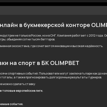
онлайн в букмекерской конторе OLI
ндустрии не только в России, но и в СНГ. Компания работает с 2012 года.
игры, объединяя сотни тысяч бетторов.
ременная экосистема, где сочетаются инновации и высокая надёжность.
ки на спорт в БК OLIMPBET
сячи спортивных событий. Пользователи могут заключать пари как до нача
и тоталы, а также прогнозировать долгосрочные результаты турниров.
ые можно сделать ставку:
ле топовые европейские лиги.
ачимые события.