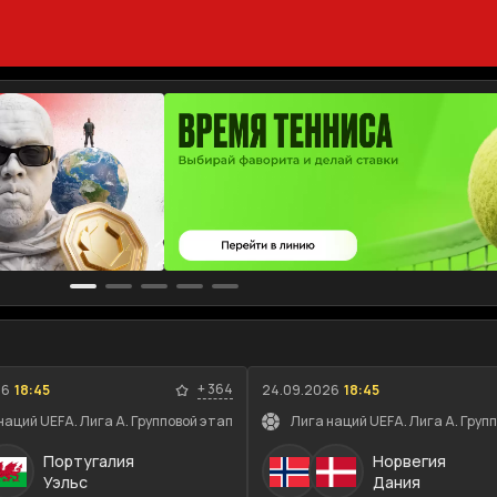
+
364
26
18:45
24.09.2026
18:45
наций UEFA. Лига A. Групповой этап
Лига наций UEFA. Лига A. Груп
Португалия
Норвегия
Уэльс
Дания