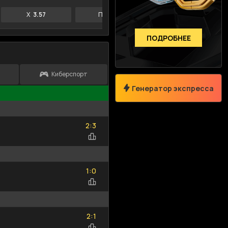
X
3.57
П2
3.38
П1
1.73
ПОДРОБНЕЕ
Киберспорт
Генератор экспресса
Размер коэффициента
Сумма возм.выигрыша
2
3
:
2
3
—
1
0
:
1
0
Только Топ-события
Выберите спорт
2
1
:
2
1
Исходы
Тоталы
Фор