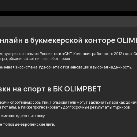
онлайн в букмекерской конторе OLI
ндустрии не только в России, но и в СНГ. Компания работает с 2012 года.
игры, объединяя сотни тысяч бетторов.
ременная экосистема, где сочетаются инновации и высокая надёжность.
ки на спорт в БК OLIMPBET
сячи спортивных событий. Пользователи могут заключать пари как до нача
и тоталы, а также прогнозировать долгосрочные результаты турниров.
ые можно сделать ставку:
ле топовые европейские лиги.