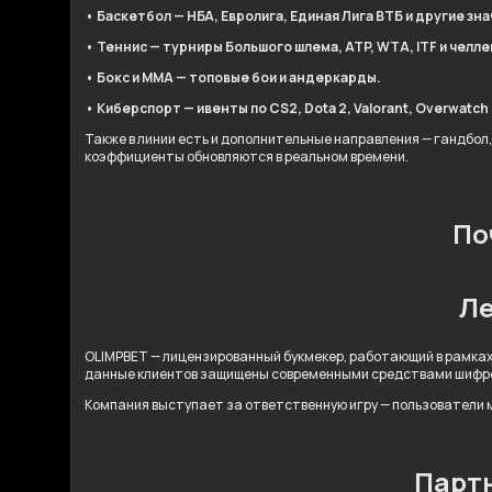
• Баскетбол — НБА, Евролига, Единая Лига ВТБ и другие зн
• Теннис — турниры Большого шлема, ATP, WTA, ITF и челл
• Бокс и ММА — топовые бои и андеркарды.
• Киберспорт — ивенты по CS2, Dota 2, Valorant, Overwatch 2
Также в линии есть и дополнительные направления — гандбол,
коэффициенты обновляются в реальном времени.
По
Ле
OLIMPBET — лицензированный букмекер, работающий в рамках
данные клиентов защищены современными средствами шифр
Компания выступает за ответственную игру — пользователи м
Партн