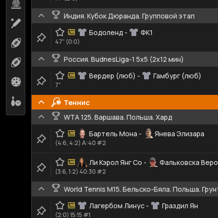
Пляжный волейбол
2
Индия. Кубок Дюранда. Групповой этап
Крикет
3
Бодоленд
-
ФК1
47" (0:0)
Регби-лига
1
Россия. BudnesLiga-1 5x5 (2x12 мин)
Австралийский футбол
1
Вердер (люб)
-
Гамбург (люб)
Флорбол
3
7"
Боулинг
1
Теннис
WTA 125. Варшава. Польша. Хард
Бартель Мона
-
Янева Элизара
(4:6, 4:2) A:40 #2
Ли Кэрол Янг Со
-
Фальковска Веро
(3:6, 1:2) 40:30 #2
World Tennis M15. Бельско-Бяла. Польша. Грун
Лагербом Линус
-
Граздил Ян
(2:0) 15:15 #1