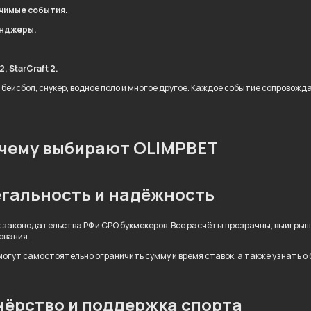
ачимые события.
енджеры.
, StarCraft 2.
 бейсбол, снукер, водное поло и многое другое. Каждое событие сопровож
чему выбирают OLIMPBET
гальность и надёжность
 законодательства РФ и СРО букмекеров. Все расчёты прозрачны, выигры
ования.
огут самостоятельно ограничить сумму и время ставок, а также узнать о
ёрство и поддержка спорта