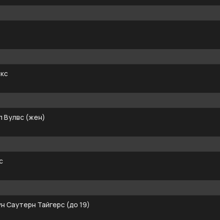
окс
 Вулвс (жен)
c
н Саутерн Тайгерс (до 19)