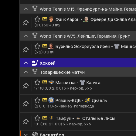
World Tennis M15. Франкфурт-на-Майне. Герма
Фанк Аарон
-
Фрейре Да Силва Ада
(0:0) 30:40 #2
World Tennis W75. Лейпциг. Германия. Грунт
Бурильо Эскориуэла Ирен
-
Манеск
(3:2) 0:0 #1
Хоккей
Товарищеские матчи
Магнитка
-
Калуга
17" (0:0, 0:2, 0:0) 3-й период, 5 x 5
Рязань-ВДВ
-
Дизель
(2:0, 0:1) Окончание 2-го периода
Тайфун
-
Стальные Лисы
19" (0:0, 2:1, 0:0) 3-й период, 5 x 5
Баскетбол