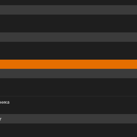
ника
т