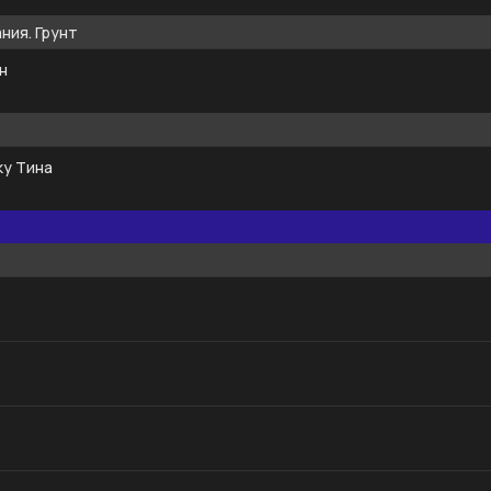
ния. Грунт
н
у Тина