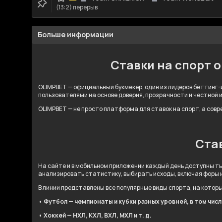
(13:2) перерыв
Больше информации
Ставки на спорт 
OLIMPBET — официальный букмекер, один из лидеров беттинг-и
пользователями на основе доверия, прозрачности и честной 
OLIMPBET — не просто платформа для ставок на спорт, а сов
Став
На сайте и в мобильном приложении каждый день доступны ты
анализировать статистику, выбирать исходы, включая форы 
В линии представлены все популярные виды спорта, на котор
• Футбол — чемпионаты и кубки разных уровней, в том чис
• Хоккей — НХЛ, КХЛ, ВХЛ, МХЛ и т. д.