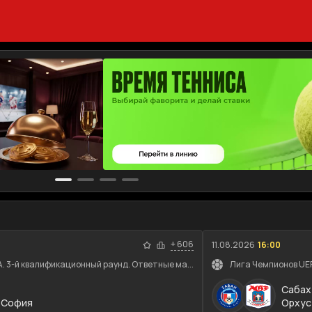
+
606
11.08.2026
16:00
. 3-й квалификационный раунд. Ответные ма...
Лига Чемпионов UEF
Сабах
 София
Орхус