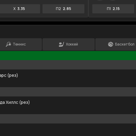
X
3.35
П2
2.85
П1
2.15
Теннис
Хоккей
Баскетбол
рс (рез)
да Хиллс (рез)