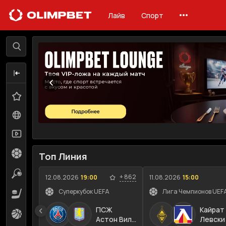
Лайв
Спорт
Лайв
Линия
Избранное
0
Все события
182
Трансляции
90
Футбол
11
Топ Линия
Теннис
43
+
862
12.08.2026
19:00
11.08.2026
15:00
Суперкубок UEFA
Лига Чемпионов UEFA
Хоккей
6
ПСЖ
Кайрат
Баскетбол
14
Астон Вилла
Левски