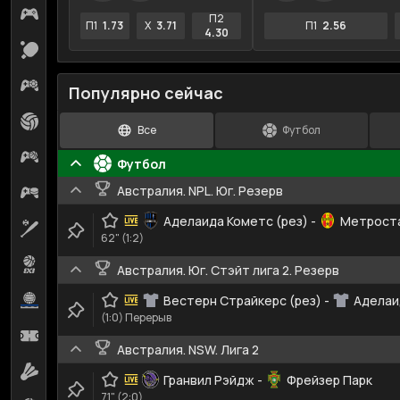
Киберспорт
19
П2
П1
1.73
X
3.71
П1
2.56
4.30
Настольный теннис
37
Киберфутбол
14
Популярно сейчас
Волейбол
2
Все
Футбол
Кибербаскетбол
7
Футбол
Австралия. NPL. Юг. Резерв
Киберхоккей
7
Аделаида Кометс (рез)
-
Метроста
Бейсбол
7
62" (1:2)
Баскетбол 3х3
1
Австралия. Юг. Стэйт лига 2. Резерв
Водное поло
Вестерн Страйкерс (рез)
-
Аделаи
1
(1:0) Перерыв
Футзал
1
Австралия. NSW. Лига 2
Бадминтон
1
Гранвил Рэйдж
-
Фрейзер Парк
71" (2:0)