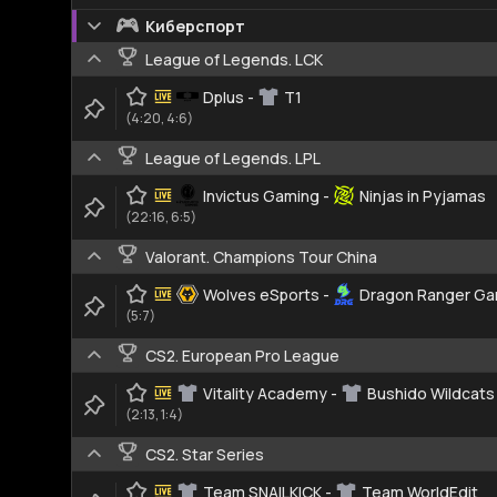
Киберспорт
League of Legends. LCK
Dplus
-
T1
(4:20, 4:6)
League of Legends. LPL
Invictus Gaming
-
Ninjas in Pyjamas
(22:16, 6:5)
Valorant. Champions Tour China
Wolves eSports
-
Dragon Ranger Ga
(5:7)
CS2. European Pro League
Vitality Academy
-
Bushido Wildcats
(2:13, 1:4)
CS2. Star Series
Team SNAILKICK
-
Team WorldEdit