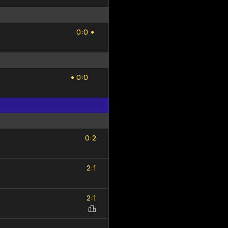
0
0
:
0
0
●
0
0
:
0
0
●
0
2
:
0
2
2
1
:
2
1
2
1
:
2
1