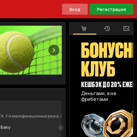
Вход
Регистрация
БОНУСН
КЛУБ
КЕШБЭК ДО 20% ЕЖЕ
Деньгами, а не
фрибетами
+
604
11.08.2026
16:00
A. 3-й квалификационный раунд. Ответные ма...
Лига Чемпионов UE
 Баку
Будё
Юнио