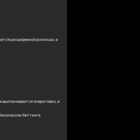
дается расширенной росписью, а
ши выплачиваются оперативно, а
 безопасном беттинге.