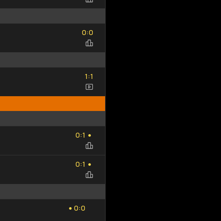
Добавить
Обновить
0
0
исход
список
:
0
0
1
1
:
1
1
0
1
:
0
1
●
0
1
:
0
1
●
0
0
:
0
0
●