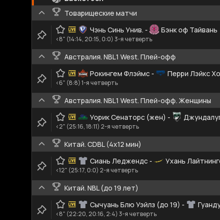
Товарищеские матчи
Чэнь Синь Унив.
-
Бэнк оф Тайвань
<8" (14:14, 20:15, 0:0) 3-я четверть
Австралия. NBL1 West. Плей-офф
Рокингем Флэймс
-
Перри Лэйкс Х
<6" (8:8) 1-я четверть
Австралия. NBL1 West. Плей-офф. Женщины
Уорик Сенаторс (жен)
-
Джундалуп
<2" (25:16, 18:11) 2-я четверть
Китай. CDBL (4x12 мин)
Сиань Леджендс
-
Ухань Лайтнинг
<12" (25:17, 0:0) 2-я четверть
Китай. NBL (до 19 лет)
Сычуань Блю Уэйлз (до 19)
-
Гуанду
<8" (22:20, 20:16, 2:4) 3-я четверть