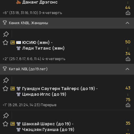
Дананг Дрэгонс
:
44
44
<6" (33:18, 31:16, 11:10) 3-я четверть
Кения. KNBL. Женщины
50
50
ЮСИЮ (жен)
-
Леди Титанс (жен)
:
34
34
<2" (25:7, 8:17, 6:6, 11:4) 4-я четверть
Китай. NBL (до 19 лет)
43
43
Гуандун Саутерн Тайгерс (до 19)
-
Циндао Иглс (до 19)
:
75
75
<1" (8:28, 21:24, 14:23) Перерыв
35
35
Шанхай Шаркс (до 19)
-
Чжэцзян Гуанша (до 19)
:
51