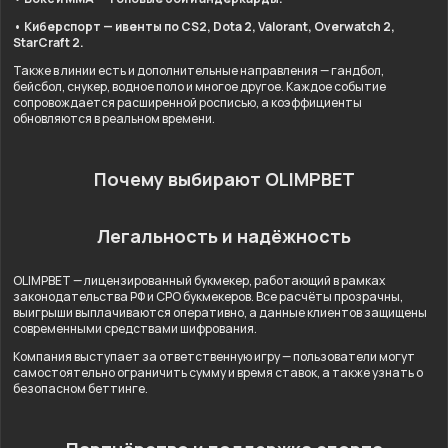
• Киберспорт — ивенты по CS2, Dota 2, Valorant, Overwatch 2,
StarCraft 2.
Также в линии есть и дополнительные направления — гандбол,
бейсбол, снукер, водное поло и многое другое. Каждое событие
сопровождается расширенной росписью, а коэффициенты
обновляются в реальном времени.
Почему выбирают OLIMPBET
Легальность и надёжность
OLIMPBET — лицензированный букмекер, работающий в рамках
законодательства РФ и СРО букмекеров. Все расчёты прозрачны,
выигрыши выплачиваются оперативно, а данные клиентов защищены
современными средствами шифрования.
Компания выступает за ответственную игру — пользователи могут
самостоятельно ограничить сумму и время ставок, а также узнать о
безопасном беттинге.