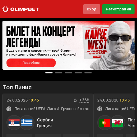
Вход
Регистрация
Топ Линия
+
368
24.09.2026
18:45
24.09.2026
18:45
Лига наций UEFA. Лига A. Групповой этап
Лига наций UEFA.
Сербия
Пор
Греция
Уэл