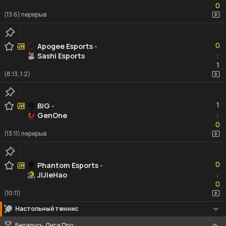
0
(13:6) перерыв
0
0
Apogee Esports
-
Sashi Esports
:
1
1
(8:13, 1:2)
1
1
BIG
-
GenOne
:
0
0
(13:11) перерыв
0
0
Phantom Esports
-
JIJieHao
:
0
0
(10:11)
Настольный теннис
Беларусь. Лига Про