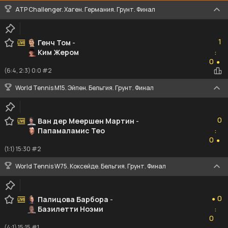
ATP Challenger. Хаген. Германия. Грунт. Финал
1
1
Генч Том
-
Ким Жером
:
0
0
●
(6:4, 2:3) 0:0 #2
World Tennis M15. Эйпен. Бельгия. Грунт. Финал
0
0
Ван дер Меершен Мартин
-
Папамаламис Тео
:
0
0
●
(1:1) 15:30 #2
World Tennis W75. Коксейде. Бельгия. Грунт. Финал
0
0
Палицова Барбора
-
●
Базилетти Ноэми
:
0
0
(4:1) 15:15 #1