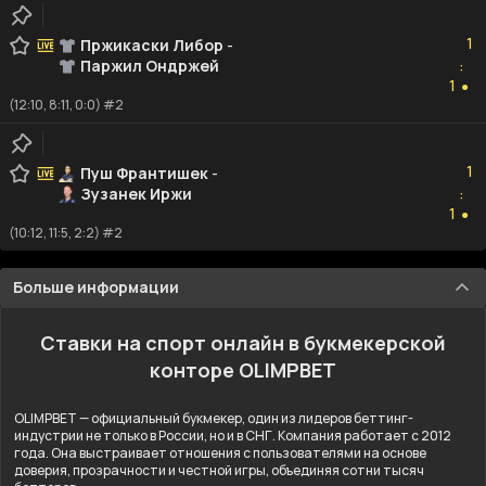
1
1
Пржикаски Либор
-
Паржил Ондржей
:
1
1
●
(12:10, 8:11, 0:0) #2
1
1
Пуш Франтишек
-
Зузанек Иржи
:
1
1
●
(10:12, 11:5, 2:2) #2
Больше информации
Ставки на спорт онлайн в букмекерской
конторе OLIMPBET
OLIMPBET — официальный букмекер, один из лидеров беттинг-
индустрии не только в России, но и в СНГ. Компания работает с 2012
года. Она выстраивает отношения с пользователями на основе
доверия, прозрачности и честной игры, объединяя сотни тысяч