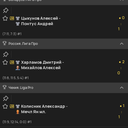
0
0
Цыкунов Алексей
-
●
Понтус Андрей
:
1
1
(7:11, 7:3) #1
Россия. Лига Про
2
2
Харламов Дмитрий
-
●
Михайлов Алексей
:
0
0
(11:8, 11:5, 5:4) #1
Чехия. Liga Pro
1
1
Колисник Александр
-
●
Мечл Ян мл.
:
1
1
(11:9, 12:14, 0:0) #1