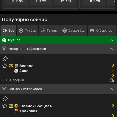
П1
2.05
X
3.29
П2
4.11
П1
1.28
X
Популярно сейчас
Все
Футбол
Теннис
Баскетбол
Киберспорт
Футбол
Нидерланды. Эредивизи
0
0
Зволле
-
Аякс
:
0
0
(0:0) Перерыв
Польша. Экстракласа
0
0
Шлёнск Вроцлав
-
Краковия
:
0
0