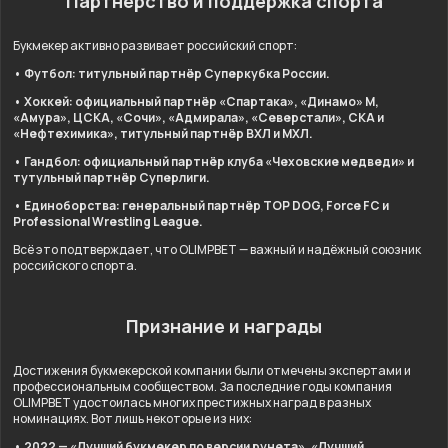
Партнёрство и поддержка спорта
Букмекер активно развивает российский спорт:
• Футбол: титульный партнёр Суперкубка России.
• Хоккей: официальный партнёр «Спартака», «Динамо» М,
«Амура», ЦСКА, «Сочи», «Адмирала», «Северстали», СКА и
«Нефтехимика», титульный партнёр ВХЛ и МХЛ.
• Гандбол: официальный партнёр клуба «Чеховские медведи» и
тутульный партнёр Суперлиги.
• Единоборства: генеральный партнёр TOP DOG, Force FC и
Professional Wrestling League.
Всё это подтверждает, что OLIMPBET — важный и надёжный союзник
российского спорта.
Признание и награды
Достижения букмекерской компании были отмечены экспертами и
профессиональным сообществом. За последние годы компания
OLIMPBET удостоилась многих престижных наград в разных
номинациях. Вот лишь некоторые из них:
• 2022 — «Лучший букмекер по версии рунета», «Лучший