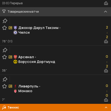
(0:0) Перерыв
Товарищеские матчи
2
2
Джохор Дарул Такзим
-
Челси
:
2
2
78" (1:1)
0
0
Арсенал
-
Боруссия Дортмунд
:
2
2
38"
0
0
Ливерпуль
-
Монако
:
0
0
7"
Теннис