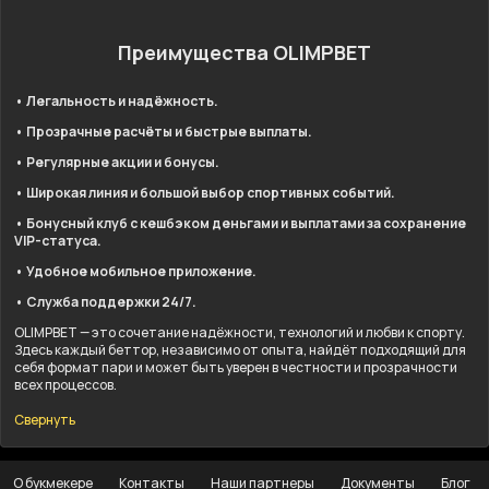
Преимущества OLIMPBET
• Легальность и надёжность.
• Прозрачные расчёты и быстрые выплаты.
• Регулярные акции и бонусы.
• Широкая линия и большой выбор спортивных событий.
• Бонусный клуб с кешбэком деньгами и выплатами за сохранение
VIP-статуса.
• Удобное мобильное приложение.
• Служба поддержки 24/7.
OLIMPBET — это сочетание надёжности, технологий и любви к спорту.
Здесь каждый беттор, независимо от опыта, найдёт подходящий для
себя формат пари и может быть уверен в честности и прозрачности
всех процессов.
Свернуть
О букмекере
Контакты
Наши партнеры
Документы
Блог