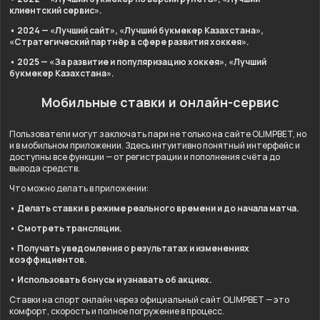
клиентский сервис».
• 2024 — «Лучший сайт», «Лучший букмекер Казахстана»,
«Стратегический партнёр в сфере развития хоккея».
• 2025 — «За развитие и популяризацию хоккея», «Лучший
букмекер Казахстана».
Мобильные ставки и онлайн-сервис
Пользователи могут заключать пари не только на сайте OLIMPBET, но
и в мобильном приложении. Здесь интуитивно понятный интерфейс и
доступны все функции — от регистрации и пополнения счёта до
вывода средств.
Что можно делать в приложении:
• Делать ставки в режиме реального времени и до начала матча.
• Смотреть трансляции.
• Получать уведомления о результатах и изменениях
коэффициентов.
• Использовать бонусы и узнавать об акциях.
Ставки на спорт онлайн через официальный сайт OLIMPBET — это
комфорт, скорость и полное погружение в процесс.