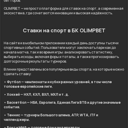
бетторов.
OLIMPBET — не просто платформа для ставок на спорт, а современная
экосистема, где сочетаются инновации и высокая надёжность.
Ставки на спорт в БК OLIMPBET
На сайте и в мобильном приложении каждый день доступны тысячи
спортивных событий. Пользователи могут заключать пари как до
начала матча, так и во время игры: анализировать статистику,
выбирать исходы, включая форы и тоталы, а также прогнозировать
долгосрочные результаты турниров.
В линии представлены все популярные виды спорта, на которые можно
сделать ставку:
• Футбол — чемпионаты и кубки разных уровней, в том числе
топовые европейские лиги.
• Хоккей — НХЛ, КХЛ, ВХЛ, МХЛ и т. д.
• Баскетбол — НБА, Евролига, Единая Лига ВТБ и другие значимые
события.
• Теннис — турниры Большого шлема, ATP, WTA, ITF и
челленджеры.
• Бокс и ММА — топовые бои и андеркарды.