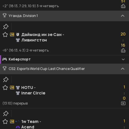
51
<2" (18:13, 7:29, 10:9) 3-я четверть
Уганда. Division 1
20
20
Даймонд ин зе Сан
-
Ливингстон
:
16
16
<6" (16:13, 4:3) 2-я четверть
Киберспорт
CS2. Esports World Cup: Last Chance Qualifier
1
1
HOTU
-
Inner Circle
:
0
0
(13:10) перерыв
1
1
1w Team
-
Acend
:
0