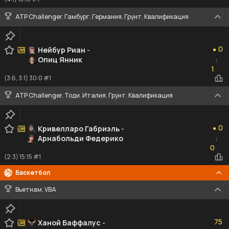
ATP Challenger. Гамбург. Германия. Грунт. Квалификация
0
0
Нейбур Риан
-
●
Опиц Янник
:
1
1
(3:6, 3:1) 30:0 #1
ATP Challenger. Тоди. Италия. Грунт. Квалификация
0
0
Кривелларо Габриэль
-
●
Арнабольди Федерико
:
0
0
(2:3) 15:15 #1
Баскетбол
Вьетнам. VBA
75
75
Ханой Баффалус
-