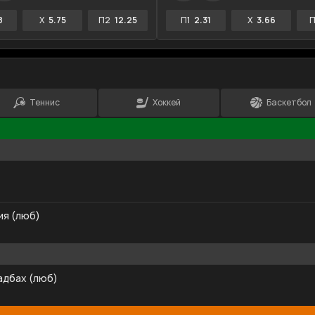
8
X
5.75
П2
12.25
П1
2.31
X
3.66
П
Теннис
Хоккей
Баскетбол
ия (люб)
адбах (люб)