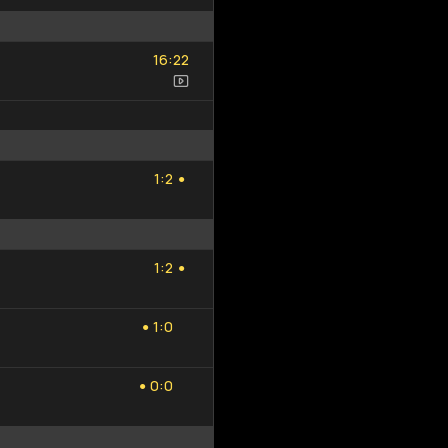
16
22
:
16
22
1
2
:
1
2
●
1
2
:
1
2
●
1
0
:
1
0
●
0
0
:
0
0
●