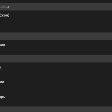
енщины
(жен)
рий
й
ний
орь