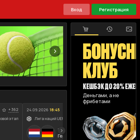
Вход
Регистрация
БОНУСН
КЛУБ
КЕШБЭК ДО 20% ЕЖЕ
Деньгами, а не
фрибетами
+
362
+
364
24.09.2026
18:45
07.08.202
повой этап
Лига наций UEFA. Лига A. Групповой этап
ATP 10
Нидерланды
Германия