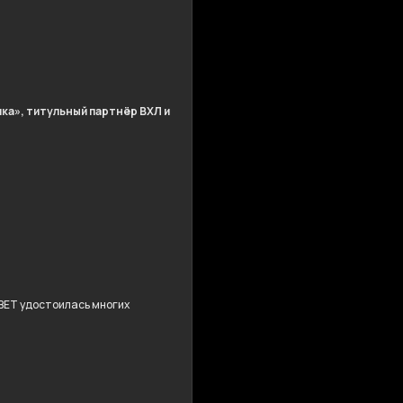
ка», титульный партнёр ВХЛ и
BET удостоилась многих