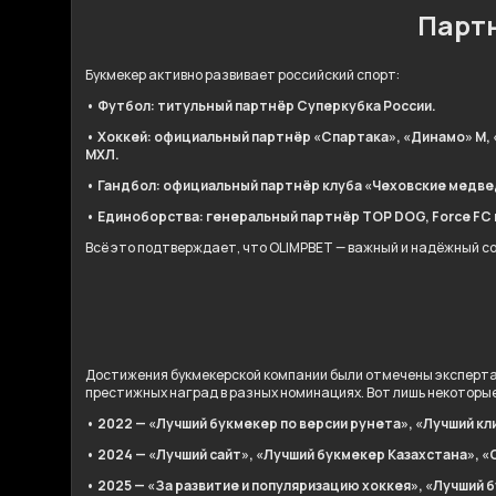
Партн
Букмекер активно развивает российский спорт:
• Футбол: титульный партнёр Суперкубка России.
• Хоккей: официальный партнёр «Спартака», «Динамо» М, 
МХЛ.
• Гандбол: официальный партнёр клуба «Чеховские медве
• Единоборства: генеральный партнёр TOP DOG, Force FC и 
Всё это подтверждает, что OLIMPBET — важный и надёжный с
Достижения букмекерской компании были отмечены эксперта
престижных наград в разных номинациях. Вот лишь некоторые 
• 2022 — «Лучший букмекер по версии рунета», «Лучший кл
• 2024 — «Лучший сайт», «Лучший букмекер Казахстана», «
• 2025 — «За развитие и популяризацию хоккея», «Лучший 