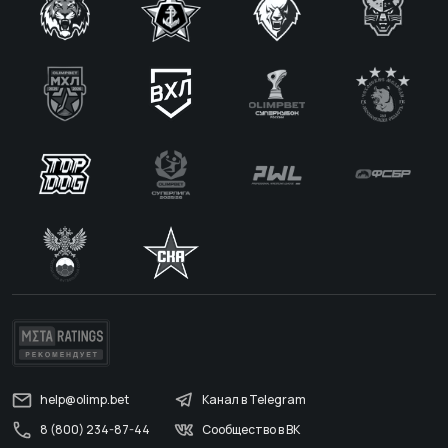
help@olimp.bet
Канал в Telegram
8 (800) 234-87-44
Сообщество в ВК