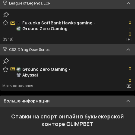
League of Legends. LCP
0
0
Fukuoka SoftBank Hawks gaming
-
Ground Zero Gaming
:
0
0
(19:19)
CS2. Dfrag Open Series
0
0
Ground Zero Gaming
-
Abyssal
:
0
0
Матч не начался
Больше информации
Ставки на спорт онлайн в букмекерской
конторе OLIMPBET