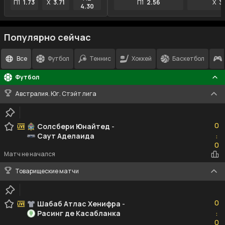
П1
1.73
X
3.71
П1
2.56
X
3
4.30
Популярно сейчас
Все
Футбол
Теннис
Хоккей
Баскетбол
Футбол
Австралия. Юг. Стэйт лига
0
0
Солсбери Юнайтeд
-
Саут Аделаида
:
0
0
Матч не начался
Товарищеские матчи
0
0
Шабаб Атлас Хенифра
-
Расинг де Касабланка
:
0
0