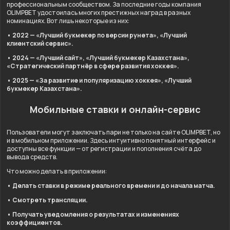
профессиональным сообществом. За последние годы компания
OLIMPBET удостоилась многих престижных наград в разных
номинациях. Вот лишь некоторые из них:
• 2022 — «Лучший букмекер по версии рунета», «Лучший
клиентский сервис».
• 2024 — «Лучший сайт», «Лучший букмекер Казахстана»,
«Стратегический партнёр в сфере развития хоккея».
• 2025 — «За развитие и популяризацию хоккея», «Лучший
букмекер Казахстана».
Мобильные ставки и онлайн-сервис
Пользователи могут заключать пари не только на сайте OLIMPBET, но
и в мобильном приложении. Здесь интуитивно понятный интерфейс и
доступны все функции — от регистрации и пополнения счёта до
вывода средств.
Что можно делать в приложении:
• Делать ставки в режиме реального времени и до начала матча.
• Смотреть трансляции.
• Получать уведомления о результатах и изменениях
коэффициентов.