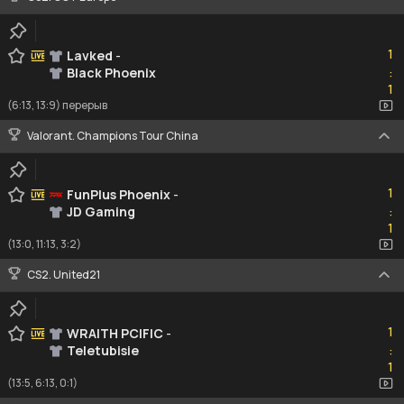
1
1
Lavked
-
Black Phoenix
:
1
1
(6:13, 13:9) перерыв
Valorant. Champions Tour China
1
1
FunPlus Phoenix
-
JD Gaming
:
1
1
(13:0, 11:13, 3:2)
CS2. United21
1
1
WRAITH PCIFIC
-
Teletubisie
:
1
1
(13:5, 6:13, 0:1)