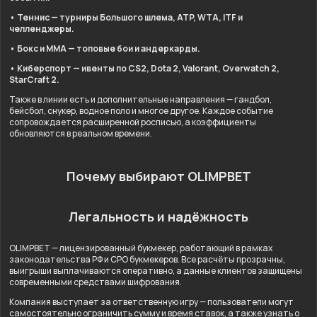
• Теннис — турниры Большого шлема, ATP, WTA, ITF и
челленджеры.
• Бокс и ММА — топовые бои и андеркарды.
• Киберспорт — ивенты по CS2, Dota 2, Valorant, Overwatch 2,
StarCraft 2.
Также в линии есть и дополнительные направления — гандбол,
бейсбол, снукер, водное поло и многое другое. Каждое событие
сопровождается расширенной росписью, а коэффициенты
обновляются в реальном времени.
Почему выбирают OLIMPBET
Легальность и надёжность
OLIMPBET — лицензированный букмекер, работающий в рамках
законодательства РФ и СРО букмекеров. Все расчёты прозрачны,
выигрыши выплачиваются оперативно, а данные клиентов защищены
современными средствами шифрования.
Компания выступает за ответственную игру — пользователи могут
самостоятельно ограничить сумму и время ставок, а также узнать о