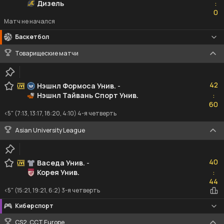
Дизель
:
0
0
Матч не начался
Баскетбол
Товарищеские матчи
42
42
Нэшнл Формоса Унив.
-
Нэшнл Тайвань Спорт Унив.
:
60
60
<5" (7:13, 13:17, 18:20, 4:10) 4-я четверть
Asian University League
40
40
Васеда Унив.
-
Корея Унив.
:
44
44
<5" (15:21, 19:21, 6:2) 3-я четверть
Киберспорт
CS2. CCT Europe