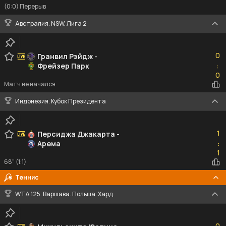
(0:0) Перерыв
Австралия. NSW. Лига 2
0
0
Гранвил Рэйдж
-
Фрейзер Парк
:
0
0
Матч не начался
Индонезия. Кубок Президента
1
1
Персиджа Джакарта
-
Арема
:
1
1
68" (1:1)
Теннис
WTA 125. Варшава. Польша. Хард
0
0