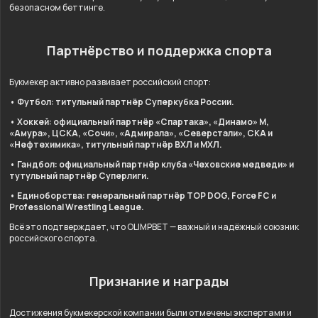
безопасном беттинге.
Партнёрство и поддержка спорта
Букмекер активно развивает российский спорт:
• Футбол: титульный партнёр Суперкубка России.
• Хоккей: официальный партнёр «Спартака», «Динамо» М,
«Амура», ЦСКА, «Сочи», «Адмирала», «Северстали», СКА и
«Нефтехимика», титульный партнёр ВХЛ и МХЛ.
• Гандбол: официальный партнёр клуба «Чеховские медведи» и
тутульный партнёр Суперлиги.
• Единоборства: генеральный партнёр TOP DOG, Force FC и
Professional Wrestling League.
Всё это подтверждает, что OLIMPBET — важный и надёжный союзник
российского спорта.
Признание и награды
Достижения букмекерской компании были отмечены экспертами и