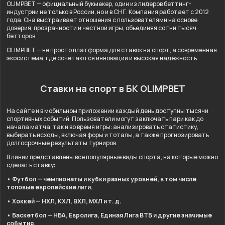
OLIMPBET — официальный букмекер, один из лидеров беттинг-
индустрии не только в России, но и в СНГ. Компания работает с 2012
года. Она выстраивает отношения с пользователями на основе
доверия, прозрачности и честной игры, объединяя сотни тысяч
бетторов.
OLIMPBET — не просто платформа для ставок на спорт, а современная
экосистема, где сочетаются инновации и высокая надёжность.
Ставки на спорт в БК OLIMPBET
На сайте и в мобильном приложении каждый день доступны тысячи
спортивных событий. Пользователи могут заключать пари как до
начала матча, так и во время игры: анализировать статистику,
выбирать исходы, включая форы и тоталы, а также прогнозировать
долгосрочные результаты турниров.
В линии представлены все популярные виды спорта, на которые можно
сделать ставку:
• Футбол — чемпионаты и кубки разных уровней, в том числе
топовые европейские лиги.
• Хоккей — НХЛ, КХЛ, ВХЛ, МХЛ и т. д.
• Баскетбол — НБА, Евролига, Единая Лига ВТБ и другие значимые
события.