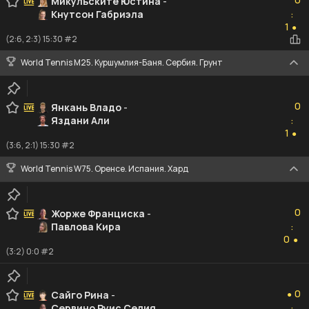
Микульските Юстина
-
Кнутсон Габриэла
:
1
1
●
(2:6, 2:3) 15:30 #2
World Tennis M25. Куршумлия-Баня. Сербия. Грунт
0
0
Янкань Владо
-
Яздани Али
:
1
1
●
(3:6, 2:1) 15:30 #2
World Tennis W75. Оренсе. Испания. Хард
0
0
Жорже Франциска
-
Павлова Кира
:
0
0
●
(3:2) 0:0 #2
0
0
Сайго Рина
-
●
Сервино Руис Селия
: