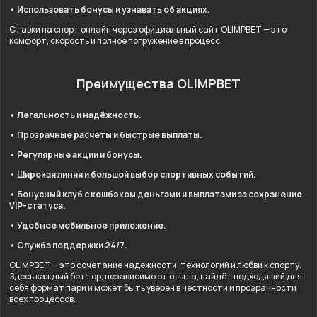
• Использовать бонусы и узнавать об акциях.
Ставки на спорт онлайн через официальный сайт OLIMPBET — это
комфорт, скорость и полное погружение в процесс.
Преимущества OLIMPBET
• Легальность и надёжность.
• Прозрачные расчёты и быстрые выплаты.
• Регулярные акции и бонусы.
• Широкая линия и большой выбор спортивных событий.
• Бонусный клуб с кешбэком деньгами и выплатами за сохранение
VIP-статуса.
• Удобное мобильное приложение.
• Служба поддержки 24/7.
OLIMPBET — это сочетание надёжности, технологий и любви к спорту.
Здесь каждый беттор, независимо от опыта, найдёт подходящий для
себя формат пари и может быть уверен в честности и прозрачности
всех процессов.