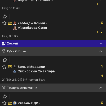
0
0
(3:5) 30:15 #1
0
0
Каббадж Ясмин
-
Жиенбаева Соня
:
0
0
●
(3:2) 0:0 #2
Хоккей
Кубок G-Drive
5
5
Белые Медведи
-
Сибирские Снайперы
:
4
4
2" (3:0, 2:3, 0:1) 3-й период, 5 x 4
Товарищеские матчи
0
0
Рязань-ВДВ
-