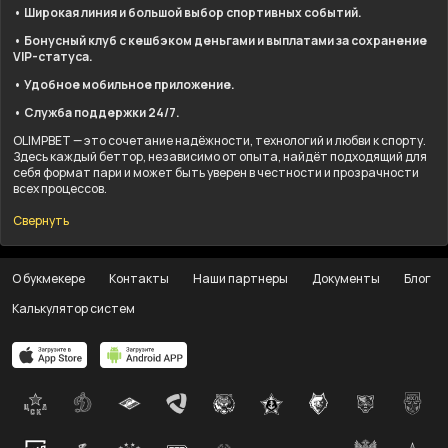
• Широкая линия и большой выбор спортивных событий.
• Бонусный клуб с кешбэком деньгами и выплатами за сохранение
VIP-статуса.
• Удобное мобильное приложение.
• Служба поддержки 24/7.
OLIMPBET — это сочетание надёжности, технологий и любви к спорту.
Здесь каждый беттор, независимо от опыта, найдёт подходящий для
себя формат пари и может быть уверен в честности и прозрачности
всех процессов.
Свернуть
О букмекере
Контакты
Наши партнеры
Документы
Блог
Калькулятор систем