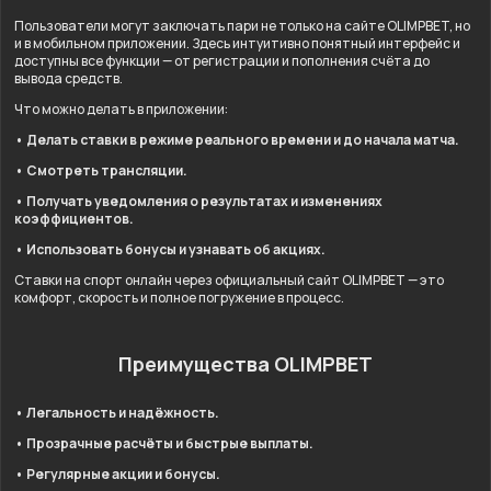
Пользователи могут заключать пари не только на сайте OLIMPBET, но
и в мобильном приложении. Здесь интуитивно понятный интерфейс и
доступны все функции — от регистрации и пополнения счёта до
вывода средств.
Что можно делать в приложении:
• Делать ставки в режиме реального времени и до начала матча.
• Смотреть трансляции.
• Получать уведомления о результатах и изменениях
коэффициентов.
• Использовать бонусы и узнавать об акциях.
Ставки на спорт онлайн через официальный сайт OLIMPBET — это
комфорт, скорость и полное погружение в процесс.
Преимущества OLIMPBET
• Легальность и надёжность.
• Прозрачные расчёты и быстрые выплаты.
• Регулярные акции и бонусы.