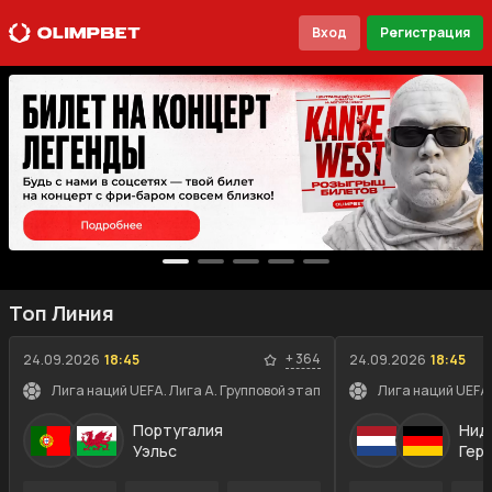
Вход
Регистрация
Топ Линия
+
364
24.09.2026
18:45
24.09.2026
18:45
Лига наций UEFA. Лига A. Групповой этап
Лига наций UEFA.
Португалия
Нид
Уэльс
Гер