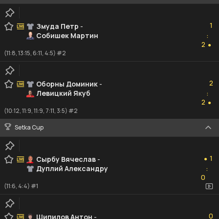
1
1
Змуда Петр
-
Собишек Мартин
:
2
2
●
(11:8, 13:15, 6:11, 4:5) #2
2
2
Оборны Доминик
-
Левицкий Якуб
:
2
2
●
(10:12, 11:9, 11:9, 7:11, 3:5) #2
Setka Cup
1
1
Сырбу Вячеслав
-
●
Дуплий Александру
:
0
0
(11:6, 4:4) #1
0
0
Шипилов Антон
-