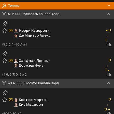
Теннис
ATP 1000. Монреаль. Канада. Хард
0
0
Норри Кэмерон
-
●
Де Минаур Алекс
:
1
1
(5:7, 2:4) 40:A #1
0
0
Ханфман Янник
-
Боржеш Нуну
:
1
1
●
(4:6, 2:3) 0:15 #2
WTA 1000. Торонто. Канада. Хард
0
0
Костюк Марта
-
Киз Мэдисон
:
0
0
●
(5:2) 0:30 #2