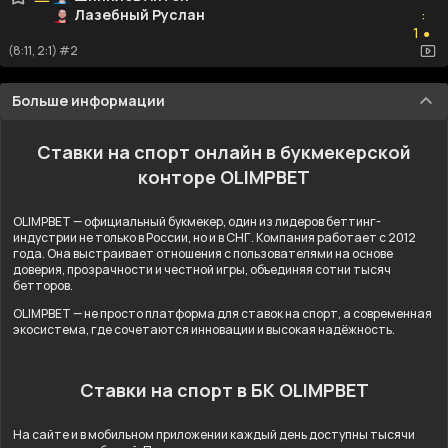
Лазебный Руслан
:
1
1
●
(8:11, 2:1) #2
Больше информации
Ставки на спорт онлайн в букмекерской
конторе OLIMPBET
OLIMPBET — официальный букмекер, один из лидеров беттинг-
индустрии не только в России, но и в СНГ. Компания работает с 2012
года. Она выстраивает отношения с пользователями на основе
доверия, прозрачности и честной игры, объединяя сотни тысяч
бетторов.
OLIMPBET — не просто платформа для ставок на спорт, а современная
экосистема, где сочетаются инновации и высокая надёжность.
Ставки на спорт в БК OLIMPBET
На сайте и в мобильном приложении каждый день доступны тысячи