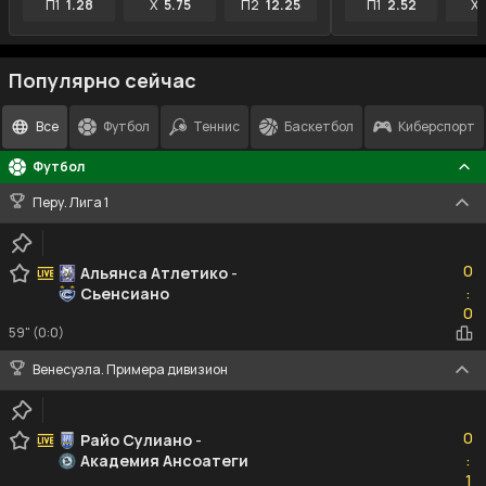
П1
1.28
X
5.75
П2
12.25
П1
2.52
X
Популярно сейчас
Все
Футбол
Теннис
Баскетбол
Киберспорт
Футбол
Перу. Лига 1
0
0
Альянса Атлетико
-
Сьенсиано
:
0
0
59" (0:0)
Венесуэла. Примера дивизион
0
0
Райо Сулиано
-
Академия Ансоатеги
:
1
1