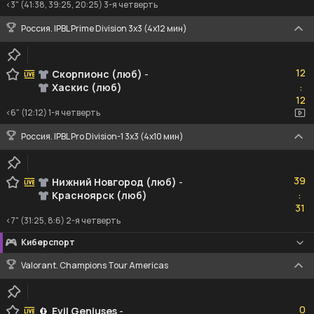
<3" (41:38, 39:25, 20:25) 3-я четверть
Россия. IPBL Prime Division 3x3 (4x12 мин)
12
12
Скорпионс (люб)
-
Хаскис (люб)
:
12
12
<6" (12:12) 1-я четверть
Россия. IPBL Pro Division-1 3x3 (4x10 мин)
39
39
Нижний Новгород (люб)
-
Красноярск (люб)
:
31
31
<7" (31:25, 8:6) 2-я четверть
Киберспорт
Valorant. Champions Tour Americas
0
0
Evil Geniuses
-