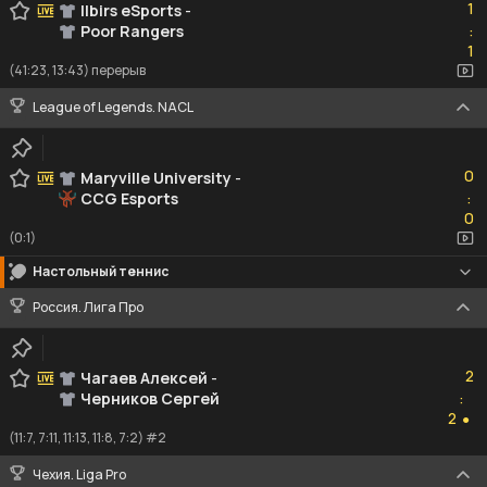
1
Ilbirs eSports
-
Poor Rangers
:
1
1
(41:23, 13:43) перерыв
League of Legends. NACL
0
0
Maryville University
-
CCG Esports
:
0
0
(0:1)
Настольный теннис
Россия. Лига Про
2
2
Чагаев Алексей
-
Черников Сергей
:
2
2
●
(11:7, 7:11, 11:13, 11:8, 7:2) #2
Чехия. Liga Pro