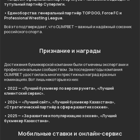
тутульный партнёр Суперлиги.
• Единоборства: генеральный партнёр TOP DOG, Force FC и
Professional Wrestling League.
Всё это подтверждает, что OLIMPBET — важный и надёжный союзник
российского спорта.
Признание и награды
Достижения букмекерской компании были отмечены экспертами и
профессиональным сообществом. За последние годы компания
OLIMPBET удостоилась многих престижных наград в разных
номинациях. Вот лишь некоторые из них:
• 2022 — «Лучший букмекер по версии рунета», «Лучший
клиентский сервис».
• 2024 — «Лучший сайт», «Лучший букмекер Казахстана»,
«Стратегический партнёр в сфере развития хоккея».
• 2025 — «За развитие и популяризацию хоккея», «Лучший
букмекер Казахстана».
Мобильные ставки и онлайн-сервис