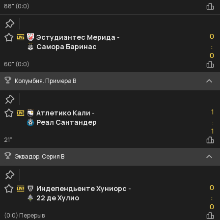
88" (0:0)
0
0
Эстудиантес Мерида
-
Самора Баринас
:
0
0
60" (0:0)
Колумбия. Примера B
1
1
Атлетико Кали
-
Реал Сантандер
:
1
1
21"
Эквадор. Серия В
0
0
Индепендьенте Хуниорс
-
22 де Хулио
:
0
0
(0:0) Перерыв