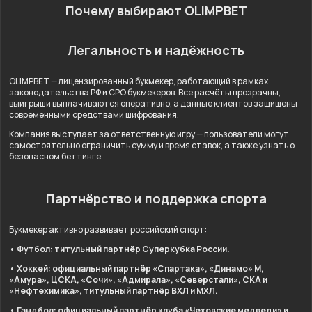
Почему выбирают OLIMPBET
Легальность и надёжность
OLIMPBET — лицензированный букмекер, работающий в рамках
законодательства РФ и СРО букмекеров. Все расчёты прозрачны,
выигрыши выплачиваются оперативно, а данные клиентов защищены
современными средствами шифрования.
Компания выступает за ответственную игру — пользователи могут
самостоятельно ограничить сумму и время ставок, а также узнать о
безопасном беттинге.
Партнёрство и поддержка спорта
Букмекер активно развивает российский спорт:
• Футбол: титульный партнёр Суперкубка России.
• Хоккей: официальный партнёр «Спартака», «Динамо» М,
«Амура», ЦСКА, «Сочи», «Адмирала», «Северстали», СКА и
«Нефтехимика», титульный партнёр ВХЛ и МХЛ.
• Гандбол: официальный партнёр клуба «Чеховские медведи» и