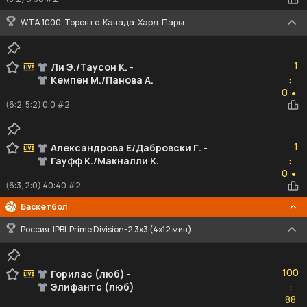
WTA 1000. Торонто. Канада. Хард. Пары
1
1
Ли Э./Таусон К.
-
Кемпен М./Панова А.
:
0
0
●
(6:2, 5:2) 0:0 #2
1
1
Александрова Е/Дабровски Г.
-
Гауфф К./Макналли К.
:
0
0
●
(6:3, 2:0) 40:40 #2
Баскетбол
Россия. IPBL Prime Division-2 3x3 (4x12 мин)
100
100
Горилас (люб)
-
Элифантс (люб)
:
88
88