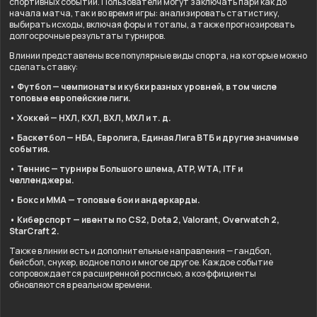
спортивных событий. Пользователи могут заключать пари как до
начала матча, так и во время игры: анализировать статистику,
выбирать исходы, включая форы и тоталы, а также прогнозировать
долгосрочные результаты турниров.
В линии представлены все популярные виды спорта, на которые можно
сделать ставку:
• Футбол — чемпионаты и кубки разных уровней, в том числе
топовые европейские лиги.
• Хоккей — НХЛ, КХЛ, ВХЛ, МХЛ и т. д.
• Баскетбол — НБА, Евролига, Единая Лига ВТБ и другие значимые
события.
• Теннис — турниры Большого шлема, ATP, WTA, ITF и
челленджеры.
• Бокс и ММА — топовые бои и андеркарды.
• Киберспорт — ивенты по CS2, Dota 2, Valorant, Overwatch 2,
StarCraft 2.
Также в линии есть и дополнительные направления — гандбол,
бейсбол, снукер, водное поло и многое другое. Каждое событие
сопровождается расширенной росписью, а коэффициенты
обновляются в реальном времени.