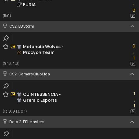
FURIA
:
0
0
(5:0)
CS2. BB Storm
0
0
Metanoia Wolves
-
Procyon Team
:
1
1
(9:13, 4:3)
CS2. Gamers Club Liga
1
1
QUINTESSENCIA
-
Gremio Esports
:
1
1
(13:9, 9:13, 0:1)
Dota 2. EPL Masters
1