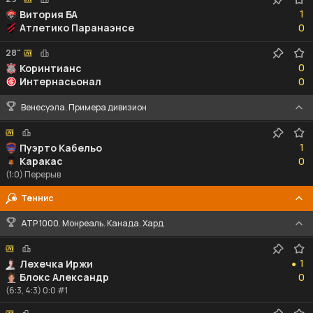
1
1
Витория БА
0
Атлетико Паранаэнсе
0
28"
0
0
Коринтианс
0
Интернасьонал
0
Венесуэла. Примера дивизион
1
1
Пуэрто Кабельо
0
Каракас
0
(1:0) Перерыв
Теннис
ATP 1000. Монреаль. Канада. Хард
1
1
Лехечка Иржи
●
0
Блокс Александр
0
(6:3, 4:3) 0:0 #1