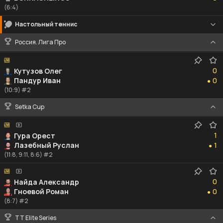
(6:4)
Настольный теннис
Россия. Лига Про
0
0
Кутузов Олег
0
Пандур Иван
0
●
(10:9) #2
Setka Cup
1
1
Гура Орест
1
Лазебный Руслан
1
●
(11:8, 9:11, 8:6) #2
0
0
Найда Александр
0
Гноевой Роман
0
●
(8:7) #2
TT Elite Series