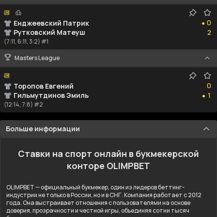
0
0
Енджеевский Патрик
●
2
Рутковский Матеуш
2
(7:11, 6:11, 3:2) #1
Masters League
0
0
Торопов Евгений
1
Гильмутдинов Эмиль
1
●
(12:14, 7:8) #2
Больше информации
Ставки на спорт онлайн в букмекерской
конторе OLIMPBET
OLIMPBET — официальный букмекер, один из лидеров беттинг-
индустрии не только в России, но и в СНГ. Компания работает с 2012
года. Она выстраивает отношения с пользователями на основе
доверия, прозрачности и честной игры, объединяя сотни тысяч