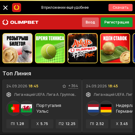
В приложении ещё удобнее
Скачать
Вход
Регистрация
Топ Линия
+
364
24.09.2026
18:45
24.09.2026
18:45
Лига наций UEFA. Лига A. Групповой этап
Португалия
Нидерла
Уэльс
Германи
П1
1.28
X
5.75
П2
12.25
П1
2.52
X
3.45