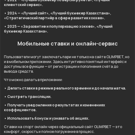
клиентский сервис».
• 2024 — «Лучший сайт», «Лучший букмекер Казахстана»,
«Стратегический партнёр в сфере развития хоккея».
• 2025 — «За развитие и популяризацию хоккея», «Лучший
букмекер Казахстана».
Мобильные ставки и онлайн-сервис
Пользователи могут заключать пари не только на сайте OLIMPBET, но
и в мобильном приложении. Здесь интуитивно понятный интерфейс и
доступны все функции — от регистрации и пополнения счёта до
вывода средств.
Что можно делать в приложении:
• Делать ставки в режиме реального времени и до начала матча.
• Смотреть трансляции.
• Получать уведомления о результатах и изменениях
коэффициентов.
• Использовать бонусы и узнавать об акциях.
Ставки на спорт онлайн через официальный сайт OLIMPBET — это
комфорт, скорость и полное погружение в процесс.