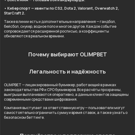
• Киберспорт — ивенты по CS2, Dota 2, Valorant, Overwatch 2,
StarCraft 2.
Также в линии есть и дополнительные направления — гандбол,
бейсбол, снукер, водное поло и многое другое. Каждое событие
сопровождается расширенной росписью, а коэффициенты
обновляются в реальном времени.
Почему выбирают OLIMPBET
Легальность и надёжность
OLIMPBET — лицензированный букмекер, работающий в рамках
законодательства РФ и СРО букмекеров. Все расчёты прозрачны,
выигрыши выплачиваются оперативно, а данные клиентов защищены
современными средствами шифрования.
Компания выступает за ответственную игру — пользователи могут
самостоятельно ограничить сумму и время ставок, а также узнать о
безопасном беттинге.