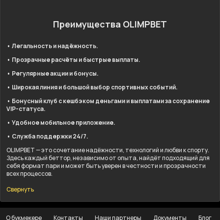
Преимущества OLIMPBET
• Легальность и надёжность.
• Прозрачные расчёты и быстрые выплаты.
• Регулярные акции и бонусы.
• Широкая линия и большой выбор спортивных событий.
• Бонусный клуб с кешбэком деньгами и выплатами за сохранение
VIP-статуса.
• Удобное мобильное приложение.
• Служба поддержки 24/7.
OLIMPBET — это сочетание надёжности, технологий и любви к спорту.
Здесь каждый беттор, независимо от опыта, найдёт подходящий для
себя формат пари и может быть уверен в честности и прозрачности
всех процессов.
Свернуть
О букмекере
Контакты
Наши партнеры
Документы
Блог