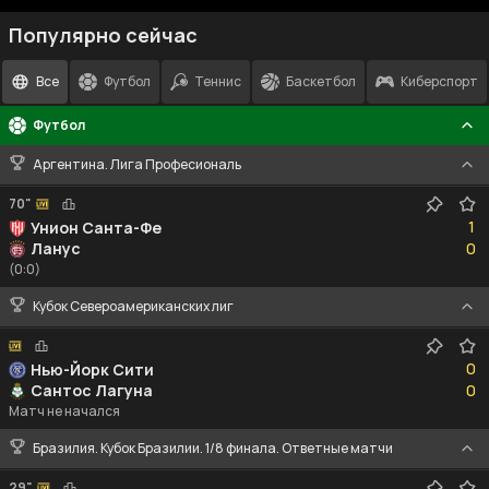
Популярно сейчас
Все
Футбол
Теннис
Баскетбол
Киберспорт
Футбол
Аргентина. Лига Професиональ
70"
1
1
Унион Санта-Фе
0
Ланус
0
(0:0)
Кубок Североамериканских лиг
0
0
Нью-Йорк Сити
0
Сантос Лагуна
0
Матч не начался
Бразилия. Кубок Бразилии. 1/8 финала. Ответные матчи
29"