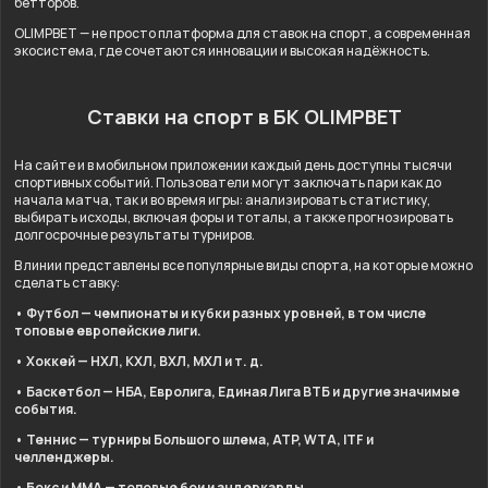
бетторов.
OLIMPBET — не просто платформа для ставок на спорт, а современная
экосистема, где сочетаются инновации и высокая надёжность.
Ставки на спорт в БК OLIMPBET
На сайте и в мобильном приложении каждый день доступны тысячи
спортивных событий. Пользователи могут заключать пари как до
начала матча, так и во время игры: анализировать статистику,
выбирать исходы, включая форы и тоталы, а также прогнозировать
долгосрочные результаты турниров.
В линии представлены все популярные виды спорта, на которые можно
сделать ставку:
• Футбол — чемпионаты и кубки разных уровней, в том числе
топовые европейские лиги.
• Хоккей — НХЛ, КХЛ, ВХЛ, МХЛ и т. д.
• Баскетбол — НБА, Евролига, Единая Лига ВТБ и другие значимые
события.
• Теннис — турниры Большого шлема, ATP, WTA, ITF и
челленджеры.
• Бокс и ММА — топовые бои и андеркарды.