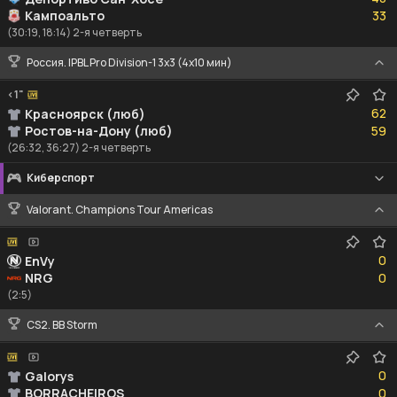
33
Кампоальто
33
(30:19, 18:14) 2-я четверть
Россия. IPBL Pro Division-1 3x3 (4x10 мин)
<1"
62
62
Красноярск (люб)
59
Ростов-на-Дону (люб)
59
(26:32, 36:27) 2-я четверть
Киберспорт
Valorant. Champions Tour Americas
0
0
EnVy
0
NRG
0
(2:5)
CS2. BB Storm
0
0
Galorys
0
BORRACHEIROS
0