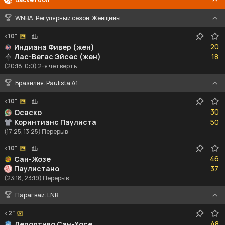
WNBA. Регулярный сезон. Женщины
<10"
20
20
Индиана Фивер (жен)
18
Лас-Вегас Эйсес (жен)
18
(20:18, 0:0) 2-я четверть
Бразилия. Paulista A1
<10"
30
30
Осаско
50
Коринтианс Паулиста
50
(17:25, 13:25) Перерыв
<10"
46
46
Сан-Жозе
37
Паулистано
37
(23:18, 23:19) Перерыв
Парагвай. LNB
<2"
48
48
Депортиво Сан-Хосе