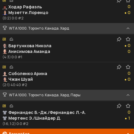
0
0
Ходар Рафаэль
0
Музетти Лоренцо
0
●
(0:2) 0:0 #2
WTA 1000. Торонто. Канада. Хард
0
0
Бартункова Никола
●
0
Анисимова Аманда
0
(4:3) 0:0 #1
0
0
Соболенко Арина
0
Чжан Шуай
0
●
(2:1) 40:40 #2
WTA 1000. Торонто. Канада. Хард. Пары
0
0
Фернандес Б.-Дж./Фернандес Л.-А.
1
Мертенс Э./Шнайдер Д.
1
●
(1:6, 1:2) 0:0 #2
Баскетбол