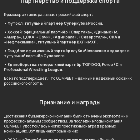
Партнёрство и поддержка спорта
Букмекер активно развивает российский спорт:
• Футбол: титульный партнёр Суперкубка России.
• Хоккей: официальный партнёр «Спартака», «Динамо» М,
«Амура», ЦСКА, «Сочи», «Адмирала», «Северстали», СКА и
«Нефтехимика», титульный партнёр ВХЛ и МХЛ.
• Гандбол: официальный партнёр клуба «Чеховские медведи» и
тутульный партнёр Суперлиги.
• Единоборства: генеральный партнёр TOP DOG, Force FC и
Professional Wrestling League.
Всё это подтверждает, что OLIMPBET — важный и надёжный союзник
российского спорта.
Признание и награды
Достижения букмекерской компании были отмечены экспертами и
профессиональным сообществом. За последние годы компания
OLIMPBET удостоилась многих престижных наград в разных
номинациях. Вот лишь некоторые из них:
• 2022 — «Лучший букмекер по версии рунета», «Лучший