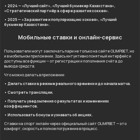
• 2024 — «Лучший сайт», «Лучший букмекер Казахстана»,
«Стратегический партнёр в сфере развития хоккея».
• 2025 — «За развитие и популяризацию хоккея», «Лучший
букмекер Казахстана».
Мобильные ставки и онлайн-сервис
Пользователи могут заключать пари не только на сайте OLIMPBET, но
и в мобильном приложении. Здесь интуитивно понятный интерфейс и
доступны все функции — от регистрации и пополнения счёта до
вывода средств.
Что можно делать в приложении:
• Делать ставки в режиме реального времени и до начала матча.
• Смотреть трансляции.
• Получать уведомления о результатах и изменениях
коэффициентов.
• Использовать бонусы и узнавать об акциях.
Ставки на спорт онлайн через официальный сайт OLIMPBET — это
комфорт, скорость и полное погружение в процесс.