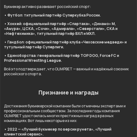
Букмекер активно развивает российский спорт:
• Футбол: титульный партнёр Суперкубка России.
• Хоккей: официальный партнёр «Спартака», «Динамо» М,
«Амура», ЦСКА, «Сочи», «Адмирала», «Северстали», СКА и
«Нефтехимика», титульный партнёр ВХЛ и МХЛ.
• Гандбол: официальный партнёр клуба «Чеховские медведи» и
тутульный партнёр Суперлиги.
• Единоборства: генеральный партнёр TOP DOG, Force FC и
Professional Wrestling League.
Всё это подтверждает, что OLIMPBET — важный и надёжный союзник
российского спорта.
Признание и награды
Достижения букмекерской компании были отмечены экспертами и
профессиональным сообществом. За последние годы компания
OLIMPBET удостоилась многих престижных наград в разных
номинациях. Вот лишь некоторые из них:
• 2022 — «Лучший букмекер по версии рунета», «Лучший
клиентский сервис».