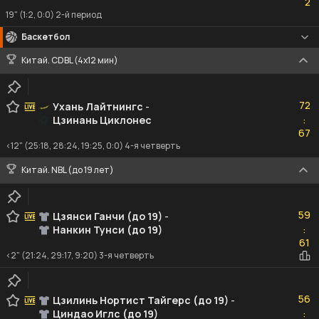
2
19" (1:2, 0:0) 2-й период
Баскетбол
Китай. CDBL (4x12 мин)
72
72
Ухань Лайтнингc
-
Цзинань Циклонес
:
67
67
<12" (25:18, 28:24, 19:25, 0:0) 4-я четверть
Китай. NBL (до 19 лет)
59
59
Цзянси Ганчи (до 19)
-
Нанкин Тунси (до 19)
:
61
61
<2" (21:24, 29:17, 9:20) 3-я четверть
56
56
Цзилинь Нортист Тайгерс (до 19)
-
Циндао Иглс (до 19)
:
68