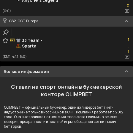
Anyone"s Legend
:
0
0
(0:0)
CS2. CCT Europe
1
1
33 Team
-
Sparta
:
1
1
(13:11, 4:13, 5:0)
Больше информации
Ставки на спорт онлайн в букмекерской
конторе OLIMPBET
OLIMPBET — официальный букмекер, один из лидеров беттинг-
индустрии не только в России, но и в СНГ. Компания работает с 2012
года. Она выстраивает отношения с пользователями на основе
доверия, прозрачности и честной игры, объединяя сотни тысяч
бетторов.