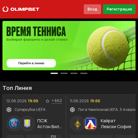
Вход
Регистрация
Топ Линия
+
862
12.08.2026
19:00
11.08.2026
15:00
Суперкубок UEFA
Лига Чемпионов UEFA. 3-й квали
ПСЖ
Кайрат
Астон Вилла
Левски София
П2