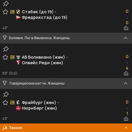
0
0
Стабек (до 19)
-
Фредрикстад (до 19)
:
0
0
43"
Боливия. Лига Феменина. Женщины
0
0
АБ Боливиано (жен)
-
Олвейс Реди (жен)
:
4
4
59" (0:2)
Товарищеские матчи. Женщины
0
0
Фрайбург (жен)
-
Нюрнберг (жен)
:
1
1
43"
Теннис