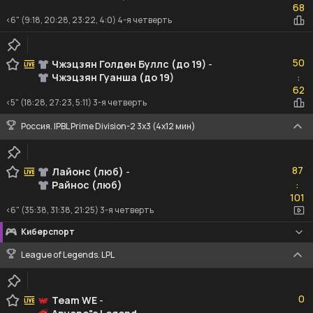
68
<6" (9:18, 20:28, 23:22, 4:0) 4-я четверть
50
50
Чжэцзян Голден Буллс (до 19)
-
Чжэцзян Гуанша (до 19)
:
62
62
<5" (18:28, 27:23, 5:11) 3-я четверть
Россия. IPBL Prime Division-2 3x3 (4x12 мин)
87
87
Лайонс (люб)
-
Райнос (люб)
:
101
101
<6" (35:38, 31:38, 21:25) 3-я четверть
Киберспорт
League of Legends. LPL
0
0
Team WE
-