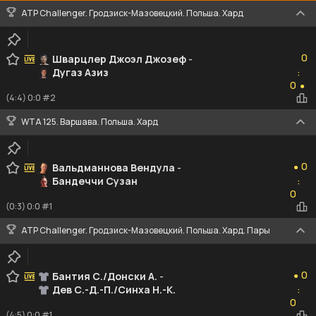
ATP Challenger. Гродзиск-Мазовецкий. Польша. Хард
0
0
Шварцлер Джоэл Джозеф
-
Дугаз Азиз
:
0
0
●
(4:4) 0:0 #2
WTA 125. Варшава. Польша. Хард
0
0
Вальдманнова Вендула
-
●
Бандеччи Сузан
:
0
0
(0:3) 0:0 #1
ATP Challenger. Гродзиск-Мазовецкий. Польша. Хард. Пары
0
0
Бантия С./Донски А.
-
●
Дев С.-Д.-П./Синха Н.-К.
:
0
0
(4:5) 0:0 #1