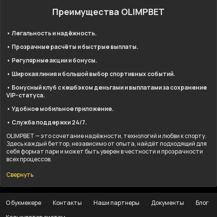
Преимущества OLIMPBET
• Легальность и надёжность.
• Прозрачные расчёты и быстрые выплаты.
• Регулярные акции и бонусы.
• Широкая линия и большой выбор спортивных событий.
• Бонусный клуб с кешбэком деньгами и выплатами за сохранение
VIP-статуса.
• Удобное мобильное приложение.
• Служба поддержки 24/7.
OLIMPBET — это сочетание надёжности, технологий и любви к спорту.
Здесь каждый беттор, независимо от опыта, найдёт подходящий для
себя формат пари и может быть уверен в честности и прозрачности
всех процессов.
Свернуть
О букмекере
Контакты
Наши партнеры
Документы
Блог