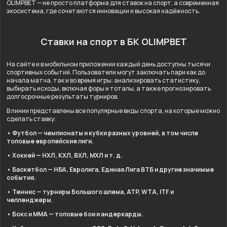
OLIMPBET — не просто платформа для ставок на спорт, а современная
экосистема, где сочетаются инновации и высокая надёжность.
Ставки на спорт в БК OLIMPBET
На сайте и в мобильном приложении каждый день доступны тысячи
спортивных событий. Пользователи могут заключать пари как до
начала матча, так и во время игры: анализировать статистику,
выбирать исходы, включая форы и тоталы, а также прогнозировать
долгосрочные результаты турниров.
В линии представлены все популярные виды спорта, на которые можно
сделать ставку:
• Футбол — чемпионаты и кубки разных уровней, в том числе
топовые европейские лиги.
• Хоккей — НХЛ, КХЛ, ВХЛ, МХЛ и т. д.
• Баскетбол — НБА, Евролига, Единая Лига ВТБ и другие значимые
события.
• Теннис — турниры Большого шлема, ATP, WTA, ITF и
челленджеры.
• Бокс и ММА — топовые бои и андеркарды.