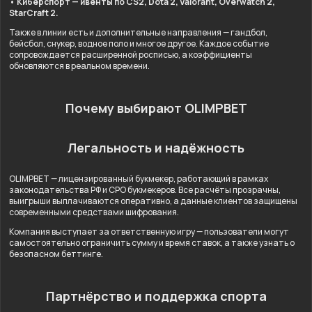
• Киберспорт — ивенты по CS2, Dota 2, Valorant, Overwatch 2,
StarCraft 2.
Также в линии есть и дополнительные направления — гандбол,
бейсбол, снукер, водное поло и многое другое. Каждое событие
сопровождается расширенной росписью, а коэффициенты
обновляются в реальном времени.
Почему выбирают OLIMPBET
Легальность и надёжность
OLIMPBET — лицензированный букмекер, работающий в рамках
законодательства РФ и СРО букмекеров. Все расчёты прозрачны,
выигрыши выплачиваются оперативно, а данные клиентов защищены
современными средствами шифрования.
Компания выступает за ответственную игру — пользователи могут
самостоятельно ограничить сумму и время ставок, а также узнать о
безопасном беттинге.
Партнёрство и поддержка спорта