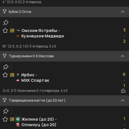
4" (2:0, 0:0) 2-й период
Кубок G-Drive
3
3
Омские Ястребы
-
Кузнецкие Медведи
:
2
2
16" (2:0, 0:2, 1:0) 3-й период, 5 x 5
Турнир имени Н.Е Маслова
6
6
Ирбис
-
МХК Спартак
:
1
1
(4:0, 2:1) Окончание 2-го периода, 4 x 5
Товарищеские матчи (до 20 лет)
1
1
Жилина (до 20)
-
Оломоуц (до 20)
:
2