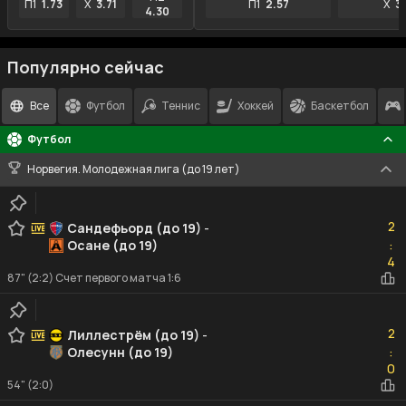
П1
1.73
X
3.71
П1
2.57
X
3
4.30
Популярно сейчас
Все
Футбол
Теннис
Хоккей
Баскетбол
Футбол
Норвегия. Молодежная лига (до 19 лет)
2
2
Сандефьорд (до 19)
-
Осане (до 19)
:
4
4
87" (2:2) Счет первого матча 1:6
2
2
Лиллестрём (до 19)
-
Олесунн (до 19)
:
0
0
54" (2:0)