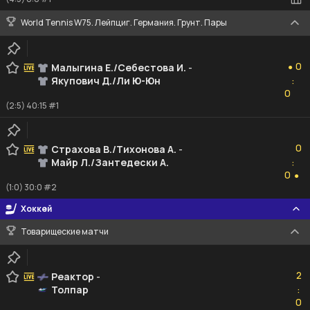
World Tennis W75. Лейпциг. Германия. Грунт. Пары
0
0
Малыгина Е./Себестова И.
-
●
Якупович Д./Ли Ю-Юн
:
0
0
(2:5) 40:15 #1
0
0
Страхова В./Тихонова А.
-
Майр Л./Зантедески А.
:
0
0
●
(1:0) 30:0 #2
Хоккей
Товарищеские матчи
2
2
Реактор
-
Толпар
:
0
0