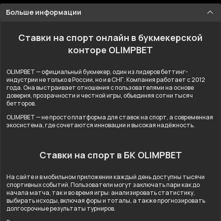
Больше информации
Ставки на спорт онлайн в букмекерской
конторе OLIMPBET
OLIMPBET — официальный букмекер, один из лидеров беттинг-
индустрии не только в России, но и в СНГ. Компания работает с 2012
года. Она выстраивает отношения с пользователями на основе
доверия, прозрачности и честной игры, объединяя сотни тысяч
бетторов.
OLIMPBET — не просто платформа для ставок на спорт, а современная
экосистема, где сочетаются инновации и высокая надёжность.
Ставки на спорт в БК OLIMPBET
На сайте и в мобильном приложении каждый день доступны тысячи
спортивных событий. Пользователи могут заключать пари как до
начала матча, так и во время игры: анализировать статистику,
выбирать исходы, включая форы и тоталы, а также прогнозировать
долгосрочные результаты турниров.