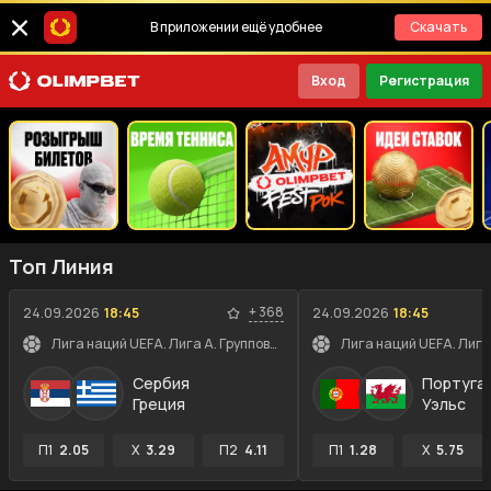
В приложении ещё удобнее
Скачать
Вход
Регистрация
Топ Линия
+
368
24.09.2026
18:45
24.09.2026
18:45
Лига наций UEFA. Лига A. Групповой этап
Сербия
Португа
Греция
Уэльс
П1
2.05
X
3.29
П2
4.11
П1
1.28
X
5.75