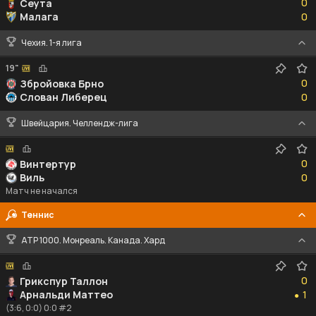
0
Сеута
0
Малага
0
Чехия. 1-я лига
19"
0
0
Збройовка Брно
0
Слован Либерец
0
Швейцария. Челлендж-лига
0
0
Винтертур
0
Виль
0
Матч не начался
Теннис
ATP 1000. Монреаль. Канада. Хард
0
0
Грикспур Таллон
1
Арнальди Маттео
1
●
(3:6, 0:0) 0:0 #2