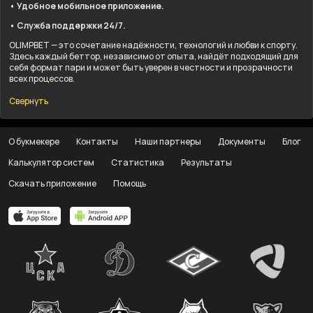
• Удобное мобильное приложение.
• Служба поддержки 24/7.
OLIMPBET — это сочетание надёжности, технологий и любви к спорту.
Здесь каждый беттор, независимо от опыта, найдёт подходящий для
себя формат пари и может быть уверен в честности и прозрачности
всех процессов.
Свернуть
О букмекере
Контакты
Наши партнеры
Документы
Блог
Калькулятор систем
Статистика
Результаты
Скачать приложение
Помощь