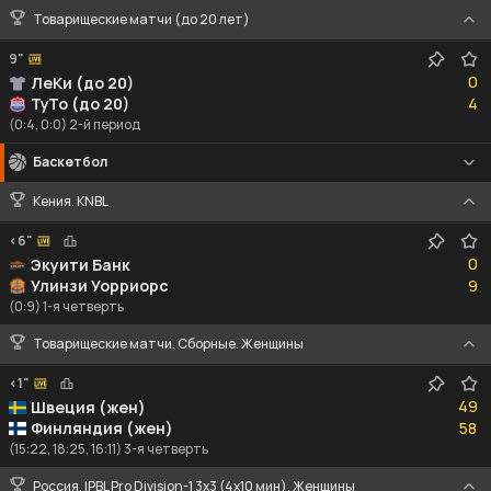
Товарищеские матчи (до 20 лет)
9"
0
0
ЛеКи (до 20)
4
ТуТо (до 20)
4
(0:4, 0:0) 2-й период
Баскетбол
Кения. KNBL
<6"
0
0
Экуити Банк
9
Улинзи Уорриорс
9
(0:9) 1-я четверть
Товарищеские матчи. Сборные. Женщины
<1"
49
49
Швеция (жен)
58
Финляндия (жен)
58
(15:22, 18:25, 16:11) 3-я четверть
Россия. IPBL Pro Division-1 3x3 (4x10 мин). Женщины