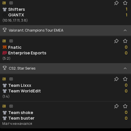
1
1
Shifters
1
GIANTX
1
(10:16, 17:11, 3:8)
Valorant. Champions Tour EMEA
0
0
Fnatic
0
Enterprise Esports
0
(5:2)
CS2. Star Series
0
0
Team Lixxx
0
Team WorldEdit
0
(1:4)
0
0
Team shoke
0
Team buster
0
Матч не начался