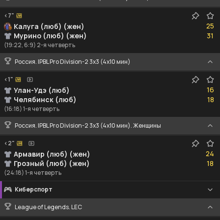
<7"
25
25
Калуга (люб) (жен)
31
Мурино (люб) (жен)
31
(19:22, 6:9) 2-я четверть
Россия. IPBL Pro Division-2 3x3 (4x10 мин)
<1"
16
16
Улан-Удэ (люб)
18
Челябинск (люб)
18
(16:18) 1-я четверть
Россия. IPBL Pro Division-2 3x3 (4x10 мин). Женщины
<2"
24
24
Армавир (люб) (жен)
18
Грозный (люб) (жен)
18
(24:18) 1-я четверть
Киберспорт
League of Legends. LEC