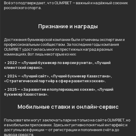
Всё это подтверждает, что OLIMPBET — важный и надёжный союзник
российского спорта.
Признание и награды
Достижения букмекерской компании были отмечены экспертами и
профессиональным сообществом. За последние годы компания
OLIMPBET удостоилась многих престижных наград в разных
номинациях. Вот лишь некоторые из них:
• 2022 — «Лучший букмекер по версии рунета», «Лучший
клиентский сервис».
• 2024 — «Лучший сайт», «Лучший букмекер Казахстана»,
«Стратегический партнёр в сфере развития хоккея».
• 2025 — «За развитие и популяризацию хоккея», «Лучший
букмекер Казахстана».
Мобильные ставки и онлайн-сервис
Пользователи могут заключать пари не только на сайте OLIMPBET, но
и в мобильном приложении. Здесь интуитивно понятный интерфейс и
доступны все функции — от регистрации и пополнения счёта до
вывода средств.