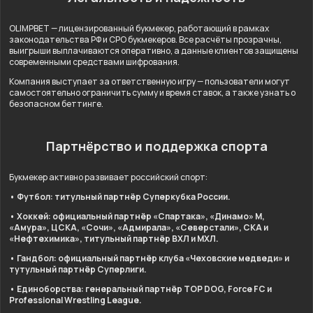
OLIMPBET — лицензированный букмекер, работающий в рамках
законодательства РФ и СРО букмекеров. Все расчёты прозрачны,
выигрыши выплачиваются оперативно, а данные клиентов защищены
современными средствами шифрования.
Компания выступает за ответственную игру — пользователи могут
самостоятельно ограничить сумму и время ставок, а также узнать о
безопасном беттинге.
Партнёрство и поддержка спорта
Букмекер активно развивает российский спорт:
• Футбол: титульный партнёр Суперкубка России.
• Хоккей: официальный партнёр «Спартака», «Динамо» М,
«Амура», ЦСКА, «Сочи», «Адмирала», «Северстали», СКА и
«Нефтехимика», титульный партнёр ВХЛ и МХЛ.
• Гандбол: официальный партнёр клуба «Чеховские медведи» и
тутульный партнёр Суперлиги.
• Единоборства: генеральный партнёр TOP DOG, Force FC и
Professional Wrestling League.