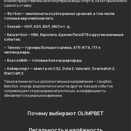
В линии представлены все популярные виды спорта, на которые можно
сделать ставку:
• Футбол — чемпионаты и кубки разных уровней, в том числе
топовые европейские лиги.
• Хоккей — НХЛ, КХЛ, ВХЛ, МХЛ и т. д.
• Баскетбол — НБА, Евролига, Единая Лига ВТБ и другие значимые
события.
• Теннис — турниры Большого шлема, ATP, WTA, ITF и
челленджеры.
• Бокс и ММА — топовые бои и андеркарды.
• Киберспорт — ивенты по CS2, Dota 2, Valorant, Overwatch 2,
StarCraft 2.
Также в линии есть и дополнительные направления — гандбол,
бейсбол, снукер, водное поло и многое другое. Каждое событие
сопровождается расширенной росписью, а коэффициенты
обновляются в реальном времени.
Почему выбирают OLIMPBET
Легальность и надёжность