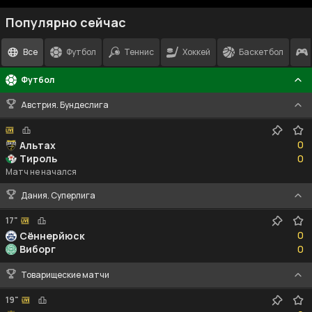
Популярно сейчас
Все
Футбол
Теннис
Хоккей
Баскетбол
Футбол
Австрия. Бундеслига
0
0
Альтах
0
Тироль
0
Матч не начался
Дания. Суперлига
17"
0
0
Сённерйюск
0
Виборг
0
Товарищеские матчи
19"
0