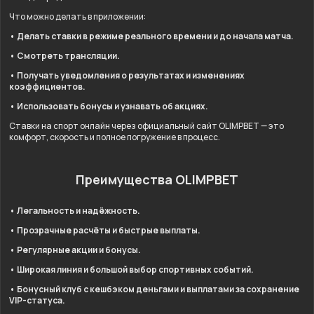
Что можно делать в приложении:
• Делать ставки в режиме реального времени и до начала матча.
• Смотреть трансляции.
• Получать уведомления о результатах и изменениях
коэффициентов.
• Использовать бонусы и узнавать об акциях.
Ставки на спорт онлайн через официальный сайт OLIMPBET — это
комфорт, скорость и полное погружение в процесс.
Преимущества OLIMPBET
• Легальность и надёжность.
• Прозрачные расчёты и быстрые выплаты.
• Регулярные акции и бонусы.
• Широкая линия и большой выбор спортивных событий.
• Бонусный клуб с кешбэком деньгами и выплатами за сохранение
VIP-статуса.