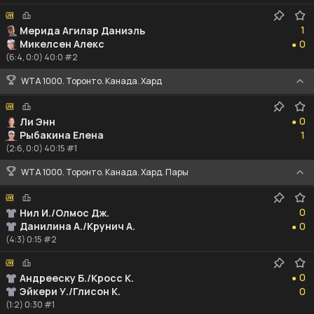
1
1
Мерида Агилар Даниэль
0
Микелсен Алекс
0
●
(6:4, 0:0) 40:0 #2
WTA 1000. Торонто. Канада. Хард
0
0
Ли Энн
●
1
Рыбакина Елена
1
(2:6, 0:0) 40:15 #1
WTA 1000. Торонто. Канада. Хард. Пары
0
0
Нил И./Олмос Дж.
0
Данилина А./Крунич А.
0
●
(4:3) 0:15 #2
0
0
Андрееску Б./Кросс К.
●
0
Эйкери У./Глисон К.
0
(1:2) 0:30 #1