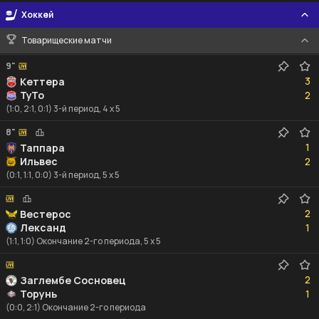
Хоккей
Товарищеские матчи
9"
3
3
Кеттера
2
ТуТо
2
(1:0, 2:1, 0:1) 3-й период, 4 x 5
8"
1
1
Таппара
2
Ильвес
2
(0:1, 1:1, 0:0) 3-й период, 5 x 5
2
2
Вестерос
1
Лександ
1
(1:1, 1:0) Окончание 2-го периода, 5 x 5
2
2
Заглембе Сосновец
1
Торунь
1
(0:0, 2:1) Окончание 2-го периода