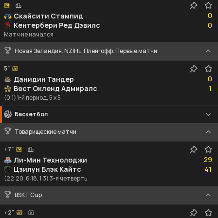
0
0
Скайсити Стампид
0
Кентербери Ред Дэвилс
0
Матч не начался
Новая Зеландия. NZIHL. Плей-офф. Первые матчи
5"
0
0
Данидин Тандер
1
Вест Окленд Адмиралс
1
(0:1) 1-й период, 5 x 5
Баскетбол
Товарищеские матчи
<7"
29
29
Ли-Мин Технолоджи
41
Цзилун Блэк Кайтс
41
(22:20, 6:18, 1:3) 3-я четверть
BSKT Cup
<2"
28