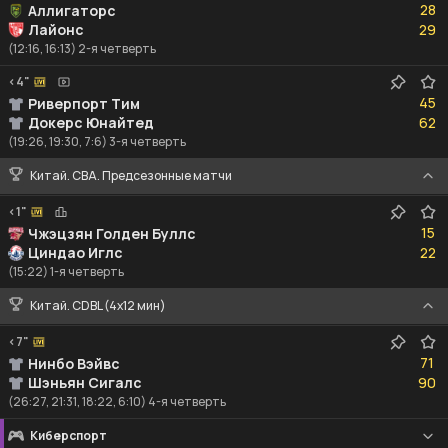
28
Аллигаторс
29
Лайонс
29
(12:16, 16:13) 2-я четверть
<4"
45
45
Риверпорт Тим
62
Докерс Юнайтед
62
(19:26, 19:30, 7:6) 3-я четверть
Китай. CBA. Предсезонные матчи
<1"
15
15
Чжэцзян Голден Буллс
22
Циндао Иглс
22
(15:22) 1-я четверть
Китай. CDBL (4x12 мин)
<7"
71
71
Нинбо Вэйвс
90
Шэньян Сигалс
90
(26:27, 21:31, 18:22, 6:10) 4-я четверть
Киберспорт