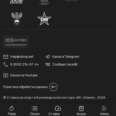
help@olimp.bet
Канал в Telegram
8 (800) 234-87-44
Сообщество в ВК
Канал на Youtube
Политика обработки данных
18+
© Ставки на спорт в букмекерской конторе «БК «Олимп»,
2026
Лайв
Линия
Ставки
Акции
Меню