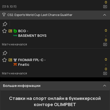
0
(13:9, 10:11)
CS2. Esports World Cup: Last Chance Qualifier
0
0
BCG
-
BASEMENT BOYS
:
0
0
Матч не начался
0
0
FKOMAR FPL-C
-
Fnatic
:
0
0
Матч не начался
Больше информации
Ставки на спорт онлайн в букмекерской
конторе OLIMPBET