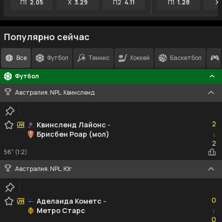
П1
2.05
X
3.29
П2
4.11
П1
1.28
X
Популярно сейчас
Все
Футбол
Теннис
Хоккей
Баскетбол
Футбол
Австралия. NPL. Квинсленд
2
2
Квинсленд Лайонс
-
Брисбен Роар (мол)
:
2
2
56" (1:2)
Австралия. NPL. Юг
0
0
Аделаида Кометс
-
Метро Старс
:
0
0