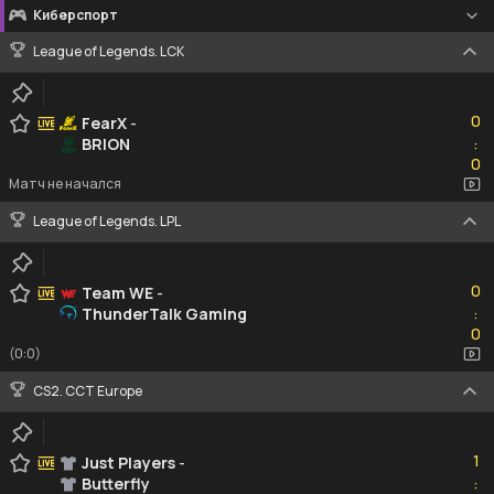
Киберспорт
League of Legends. LCK
0
0
FearX
-
BRION
:
0
0
Матч не начался
League of Legends. LPL
0
0
Team WE
-
ThunderTalk Gaming
:
0
0
(0:0)
CS2. CCT Europe
1
1
Just Players
-
Butterfly
:
0