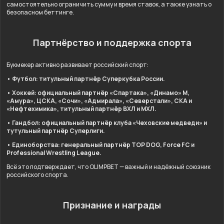
самостоятельно ограничить сумму и время ставок, а также узнать о
безопасном беттинге.
Партнёрство и поддержка спорта
Букмекер активно развивает российский спорт:
• Футбол: титульный партнёр Суперкубка России.
• Хоккей: официальный партнёр «Спартака», «Динамо» М,
«Амура», ЦСКА, «Сочи», «Адмирала», «Северстали», СКА и
«Нефтехимика», титульный партнёр ВХЛ и МХЛ.
• Гандбол: официальный партнёр клуба «Чеховские медведи» и
тутульный партнёр Суперлиги.
• Единоборства: генеральный партнёр TOP DOG, Force FC и
Professional Wrestling League.
Всё это подтверждает, что OLIMPBET — важный и надёжный союзник
российского спорта.
Признание и награды