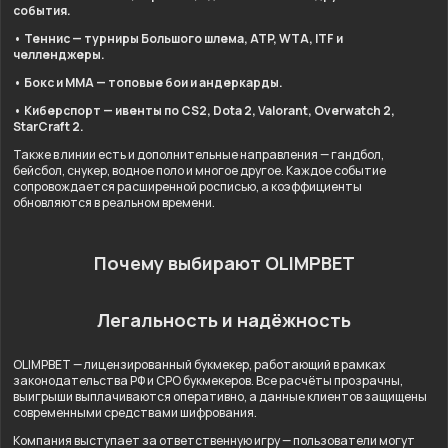
события.
• Теннис — турниры Большого шлема, ATP, WTA, ITF и
челленджеры.
• Бокс и ММА — топовые бои и андеркарды.
• Киберспорт — ивенты по CS2, Dota 2, Valorant, Overwatch 2,
StarCraft 2.
Также в линии есть и дополнительные направления — гандбол,
бейсбол, снукер, водное поло и многое другое. Каждое событие
сопровождается расширенной росписью, а коэффициенты
обновляются в реальном времени.
Почему выбирают OLIMPBET
Легальность и надёжность
OLIMPBET — лицензированный букмекер, работающий в рамках
законодательства РФ и СРО букмекеров. Все расчёты прозрачны,
выигрыши выплачиваются оперативно, а данные клиентов защищены
современными средствами шифрования.
Компания выступает за ответственную игру — пользователи могут