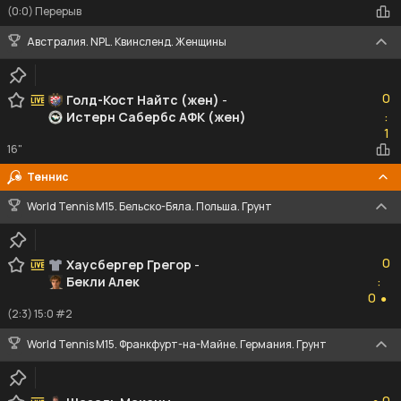
(0:0) Перерыв
Австралия. NPL. Квинсленд. Женщины
0
0
Голд-Кост Найтс (жен)
-
Истерн Сабербс АФК (жен)
:
1
1
16"
Теннис
World Tennis M15. Бельско-Бяла. Польша. Грунт
0
0
Хаусбергер Грегор
-
Бекли Алек
:
0
0
●
(2:3) 15:0 #2
World Tennis M15. Франкфурт-на-Майне. Германия. Грунт
0
0