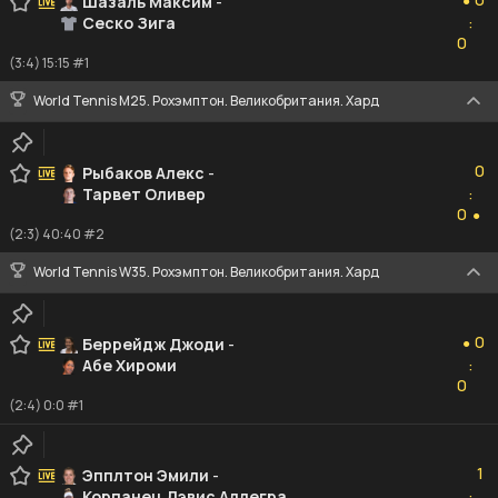
Шазаль Максим
-
●
Сеско Зига
:
0
0
(3:4) 15:15 #1
World Tennis M25. Рохэмптон. Великобритания. Хард
0
0
Рыбаков Алекс
-
Тарвет Оливер
:
0
0
●
(2:3) 40:40 #2
World Tennis W35. Рохэмптон. Великобритания. Хард
0
0
Беррейдж Джоди
-
●
Абе Хироми
:
0
0
(2:4) 0:0 #1
1
1
Эпплтон Эмили
-
Корпанец Дэвис Аллегра
: