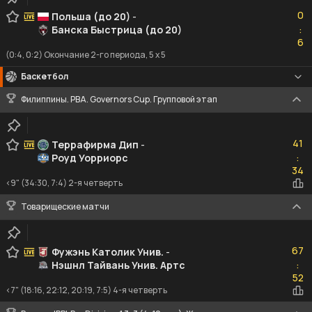
0
0
Польша (до 20)
-
Банска Быстрица (до 20)
:
6
6
(0:4, 0:2) Окончание 2-го периода, 5 x 5
Баскетбол
Филиппины. PBA. Governors Cup. Групповой этап
41
41
Террафирма Дип
-
Роуд Уорриорс
:
34
34
<9" (34:30, 7:4) 2-я четверть
Товарищеские матчи
67
67
Фужэнь Католик Унив.
-
Нэшнл Тайвань Унив. Артс
:
52
52
<7" (18:16, 22:12, 20:19, 7:5) 4-я четверть