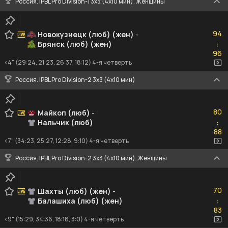
Россия. IPBL Pro Division-1 3x3 (4x10 мин). Женщины
94
94
Новокузнецк (люб) (жен)
-
Брянск (люб) (жен)
:
96
96
<4" (29:24, 21:23, 26:37, 18:12) 4-я четверть
Россия. IPBL Pro Division-2 3x3 (4x10 мин)
80
80
Майкоп (люб)
-
Нальчик (люб)
:
88
88
<7" (34:23, 25:27, 12:28, 9:10) 4-я четверть
Россия. IPBL Pro Division-2 3x3 (4x10 мин). Женщины
70
70
Шахты (люб) (жен)
-
Балашиха (люб) (жен)
:
83
83
<9" (15:29, 34:36, 18:18, 3:0) 4-я четверть