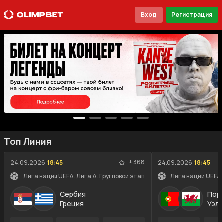
Вход
Регистрация
Топ Линия
+
368
24.09.2026
18:45
24.09.2026
18:45
Лига наций UEFA. Лига A. Групповой этап
Лига наций UEFA.
Сербия
Пор
Греция
Уэл