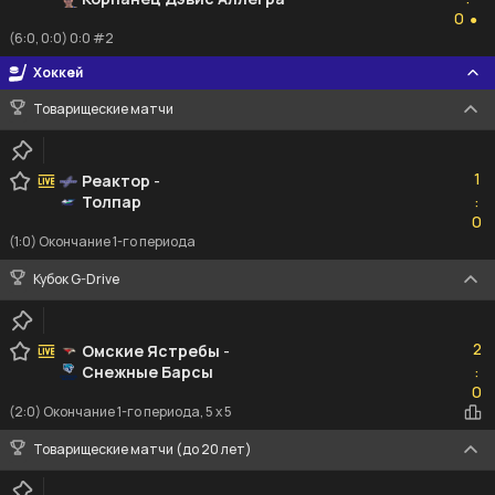
0
0
●
(6:0, 0:0) 0:0 #2
Хоккей
Товарищеские матчи
1
1
Реактор
-
Толпар
:
0
0
(1:0) Окончание 1-го периода
Кубок G-Drive
2
2
Омские Ястребы
-
Снежные Барсы
:
0
0
(2:0) Окончание 1-го периода, 5 x 5
Товарищеские матчи (до 20 лет)