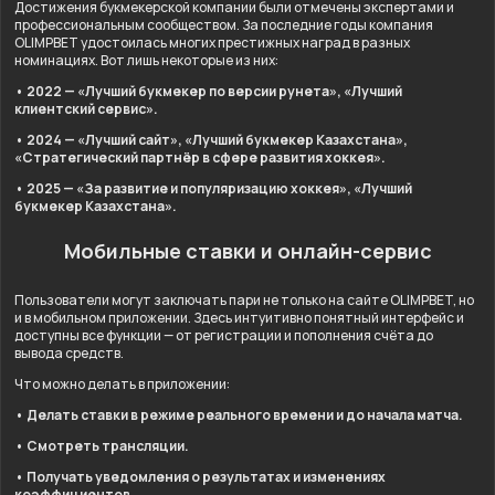
Достижения букмекерской компании были отмечены экспертами и
профессиональным сообществом. За последние годы компания
OLIMPBET удостоилась многих престижных наград в разных
номинациях. Вот лишь некоторые из них:
• 2022 — «Лучший букмекер по версии рунета», «Лучший
клиентский сервис».
• 2024 — «Лучший сайт», «Лучший букмекер Казахстана»,
«Стратегический партнёр в сфере развития хоккея».
• 2025 — «За развитие и популяризацию хоккея», «Лучший
букмекер Казахстана».
Мобильные ставки и онлайн-сервис
Пользователи могут заключать пари не только на сайте OLIMPBET, но
и в мобильном приложении. Здесь интуитивно понятный интерфейс и
доступны все функции — от регистрации и пополнения счёта до
вывода средств.
Что можно делать в приложении:
• Делать ставки в режиме реального времени и до начала матча.
• Смотреть трансляции.
• Получать уведомления о результатах и изменениях
коэффициентов.