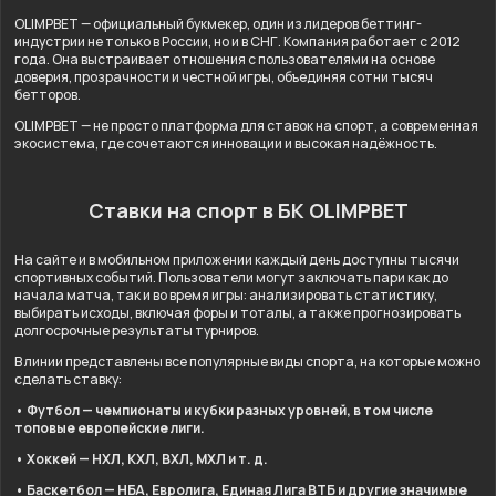
OLIMPBET — официальный букмекер, один из лидеров беттинг-
индустрии не только в России, но и в СНГ. Компания работает с 2012
года. Она выстраивает отношения с пользователями на основе
доверия, прозрачности и честной игры, объединяя сотни тысяч
бетторов.
OLIMPBET — не просто платформа для ставок на спорт, а современная
экосистема, где сочетаются инновации и высокая надёжность.
Ставки на спорт в БК OLIMPBET
На сайте и в мобильном приложении каждый день доступны тысячи
спортивных событий. Пользователи могут заключать пари как до
начала матча, так и во время игры: анализировать статистику,
выбирать исходы, включая форы и тоталы, а также прогнозировать
долгосрочные результаты турниров.
В линии представлены все популярные виды спорта, на которые можно
сделать ставку:
• Футбол — чемпионаты и кубки разных уровней, в том числе
топовые европейские лиги.
• Хоккей — НХЛ, КХЛ, ВХЛ, МХЛ и т. д.
• Баскетбол — НБА, Евролига, Единая Лига ВТБ и другие значимые