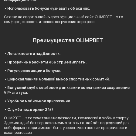
• Использовать бонусы и узнавать об акциях.
Ставки на спорт онлайн через официальный сайт OLIMPBET — это
комфорт, скорость и полное погружение в процесс.
Преимущества OLIMPBET
• Легальность и надёжность.
• Прозрачные расчёты и быстрые выплаты.
• Регулярные акции и бонусы.
• Широкая линия и большой выбор спортивных событий.
• Бонусный клуб с кешбэком деньгами и выплатами за сохранение
VIP-статуса.
• Удобное мобильное приложение.
• Служба поддержки 24/7.
OLIMPBET — это сочетание надёжности, технологий и любви к спорту.
Здесь каждый беттор, независимо от опыта, найдёт подходящий для
себя формат пари и может быть уверен в честности и прозрачности
всех процессов.