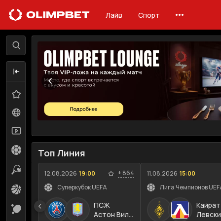
Лайв
Спорт
Лайв
Линия
Избранное
0
Все события
113
Трансляции
73
Футбол
17
Топ Линия
Теннис
30
+
864
12.08.2026
19:00
11.08.2026
15:00
Суперкубок UEFA
Лига Чемпионов UEFA
Баскетбол
10
ПСЖ
Кайрат
Настольный теннис
12
Астон Вилла
Левски