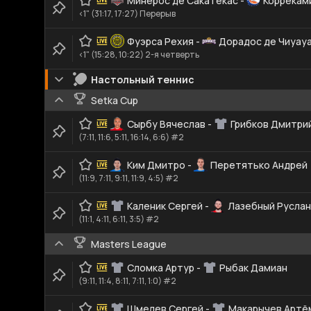
Минерос де Сакатекас
-
Коррекам
<1" (31:17, 17:27) Перерыв
Фуэрса Рехия
-
Дорадос де Чиуау
<1" (15:28, 10:22) 2-я четверть
Настольный теннис
Setka Cup
Сырбу Вячеслав
-
Грибков Дмитри
(7:11, 11:6, 5:11, 16:14, 6:6) #2
Ким Дмитро
-
Перетятько Андрей
(11:9, 7:11, 9:11, 11:9, 4:5) #2
Каленик Сергей
-
Лазебный Руслан
(11:1, 4:11, 6:11, 3:5) #2
Masters League
Сломка Артур
-
Рыбак Дамиан
(9:11, 11:4, 8:11, 7:11, 1:0) #2
Шмелев Сергей
-
Макарычев Артё