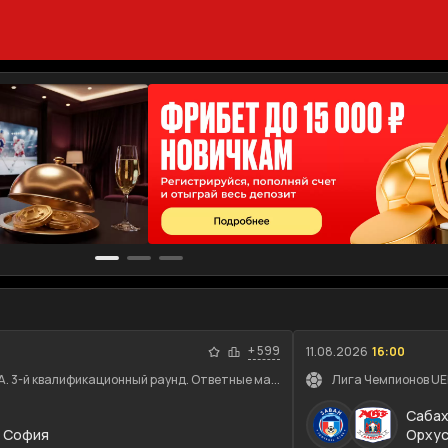
+
599
11.08.2026
16:00
. 3-й квалификационный раунд. Ответные ма...
Лига Чемпионов UEF
Сабах
 София
Орху