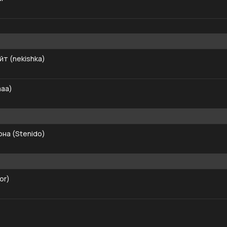
йт (nekishka)
aaa)
на (Stenido)
or)