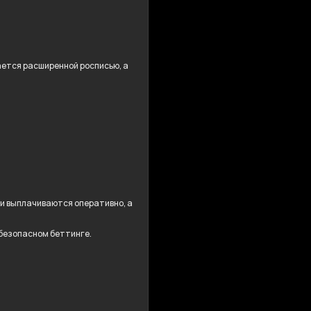
дается расширенной росписью, а
ши выплачиваются оперативно, а
 безопасном беттинге.