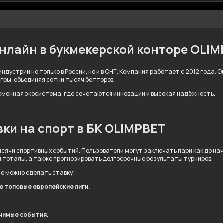
онлайн в букмекерской конторе OLI
ндустрии не только в России, но и в СНГ. Компания работает с 2012 года.
игры, объединяя сотни тысяч бетторов.
ременная экосистема, где сочетаются инновации и высокая надёжность.
ки на спорт в БК OLIMPBET
сячи спортивных событий. Пользователи могут заключать пари как до нача
и тоталы, а также прогнозировать долгосрочные результаты турниров.
ые можно сделать ставку:
ле топовые европейские лиги.
ачимые события.