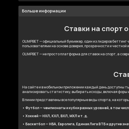
Больше информации
Ставки на спорт 
OLIMPBET — официальный букмекер, один из лидеров беттинг-и
пользователями на основе доверия, прозрачности и честной 
OLIMPBET — не просто платформа для ставок на спорт, а сов
Став
На сайте и в мобильном приложении каждый день доступны ты
анализировать статистику, выбирать исходы, включая форы 
В линии представлены все популярные виды спорта, на котор
• Футбол — чемпионаты и кубки разных уровней, в том чис
• Хоккей — НХЛ, КХЛ, ВХЛ, МХЛ и т. д.
• Баскетбол — НБА, Евролига, Единая Лига ВТБ и другие зн