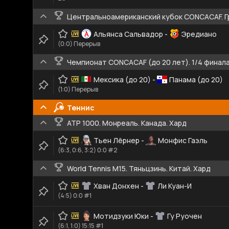
Центральноамериканский кубок CONCACAF. Г
Альянса Сальвадор
-
Эредиано
(0:0) Перерыв
Чемпионат CONCACAF (до 20 лет). 1/4 финал
Мексика (до 20)
-
Панама (до 20)
(1:0) Перерыв
Теннис
ATP 1000. Монреаль. Канада. Хард
Тьен Лёрнер
-
Монфис Гаэль
(6:3, 0:6, 3:2) 0:0 #2
World Tennis M15. Тяньцзинь. Китай. Хард
Хван Донхен
-
Ли Куан-И
(4:5) 0:0 #1
Мотидзуки Юки
-
Гу Руочен
(6:1, 1:0) 15:15 #1