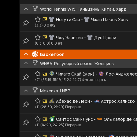
World Tennis W15. Тяньцзинь. Китай. Хард
Ногути Саэ
-
Чжан Цзюнь Хань
(3:3) 0:0 #2
Чжу Чэньтин
-
Дун Цзяли
(6:3, 0:0) 0:0 #1
Баскетбол
WNBA. Регулярный сезон. Женщины
Чикаго Скай (жен)
-
Лос-Анджелес
<7" (33:19, 15:19, 13:24, 14:7) 4-я четверть
Мексика. LNBP
Абехас де Леон
-
Астрос Халиско
<1" (28:30, 21:29) Перерыв
Сантос Сан-Луис
-
Эль Калор де К
<1" (14:20, 24:25) Перерыв