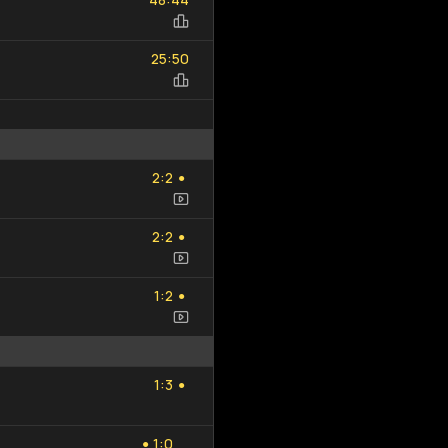
25
50
:
25
50
2
2
:
2
2
●
2
2
:
2
2
●
1
2
:
1
2
●
1
3
:
1
3
●
1
0
:
1
0
●