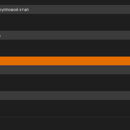
рупповой этап
а