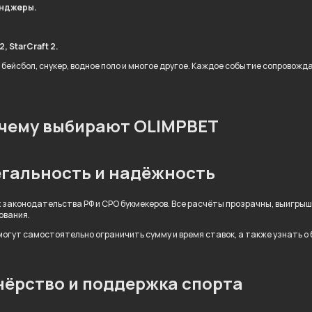
енджеры.
, StarCraft 2.
 бейсбол, снукер, водное поло и многое другое. Каждое событие сопровож
чему выбирают OLIMPBET
гальность и надёжность
 законодательства РФ и СРО букмекеров. Все расчёты прозрачны, выигры
ования.
огут самостоятельно ограничить сумму и время ставок, а также узнать о
ёрство и поддержка спорта