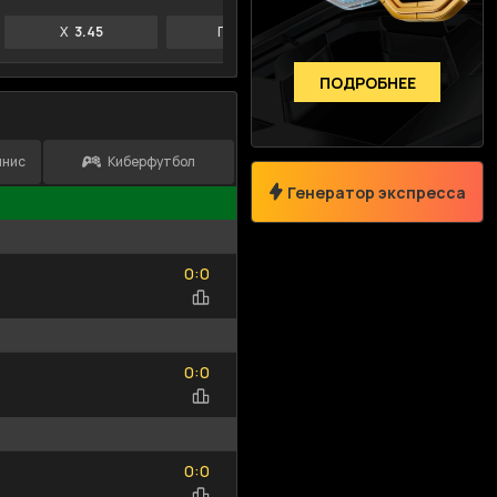
X
3.45
П2
3.21
П1
1.73
ПОДРОБНЕЕ
ннис
Киберфутбол
Генератор экспресса
Размер коэффициента
Сумма возм.выигрыша
0
0
:
0
0
—
0
0
:
0
0
Только Топ-события
Выберите спорт
0
0
:
0
0
Исходы
Тоталы
Фор