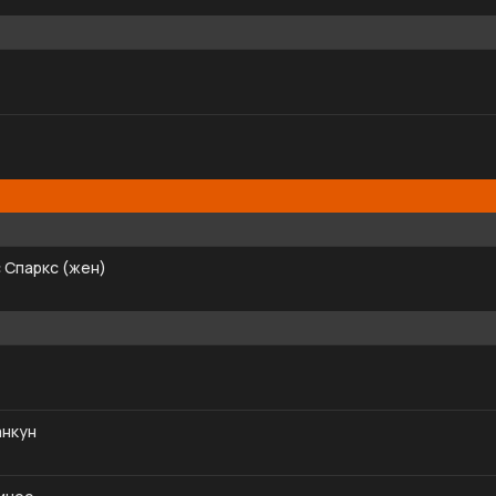
 Спаркс (жен)
анкун