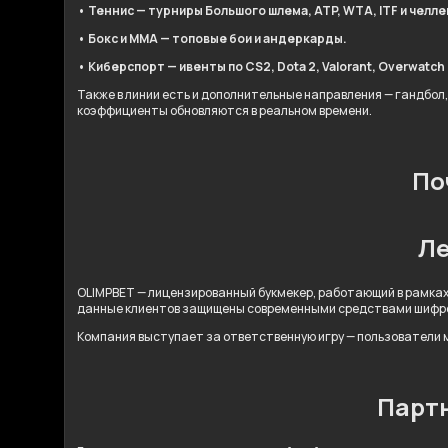
• Теннис — турниры Большого шлема, ATP, WTA, ITF и челл
• Бокс и ММА — топовые бои и андеркарды.
• Киберспорт — ивенты по CS2, Dota 2, Valorant, Overwatch 2
Также в линии есть и дополнительные направления — гандбол,
коэффициенты обновляются в реальном времени.
По
Ле
OLIMPBET — лицензированный букмекер, работающий в рамках
данные клиентов защищены современными средствами шифр
Компания выступает за ответственную игру — пользователи м
Партн