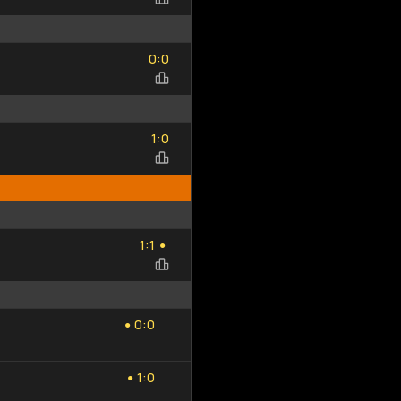
Добавить
Обновить
0
0
исход
список
:
0
0
1
0
:
1
0
1
1
:
1
1
●
0
0
:
0
0
●
1
0
:
1
0
●