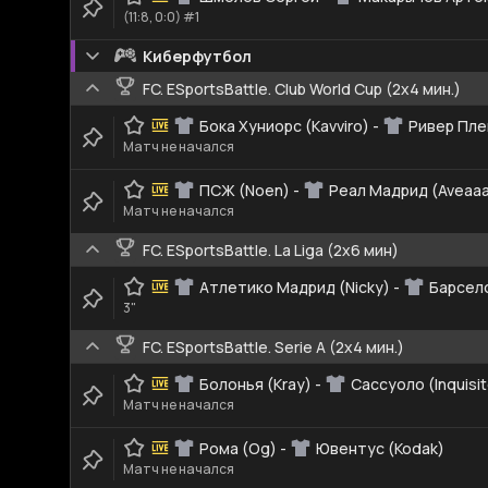
(11:8, 0:0) #1
Киберфутбол
FC. ESportsBattle. Club World Cup (2x4 мин.)
Бока Хуниорс (Kavviro)
-
Ривер Пле
Матч не начался
ПСЖ (Noen)
-
Реал Мадрид (Aveaa
Матч не начался
FC. ESportsBattle. La Liga (2x6 мин)
Атлетико Мадрид (Nicky)
-
Барсело
3"
FC. ESportsBattle. Serie A (2x4 мин.)
Болонья (Kray)
-
Сассуоло (Inquisit
Матч не начался
Рома (Og)
-
Ювентус (Kodak)
Матч не начался