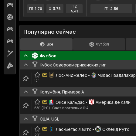
Киберфутбол
18
П2
П1
1.70
X
3.78
П1
2.56
4.41
Волейбол
2
Кибербаскетбол
4
Популярно сейчас
Киберхоккей
3
Все
Футбол
Бейсбол
15
Футбол
Кубок Североамериканских лиг
Бадминтон
2
Лос-Анджелес
-
Чивас Гвадалахар
17"
Колумбия. Примера A
Онсе Кальдас
-
Америка де Кали
68" (0:0) , Счет по угловым 0:4
США. USL
Лас-Вегас Лайтс
-
Окленд Рутс
20"