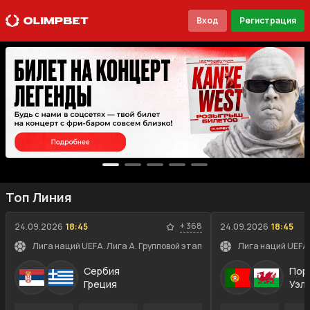
Вход
Регистрация
Топ Линия
+
368
24.09.2026
18:45
24.09.2026
18:45
Лига наций UEFA. Лига A. Групповой этап
Лига наций UEFA.
Сербия
Пор
Греция
Уэл