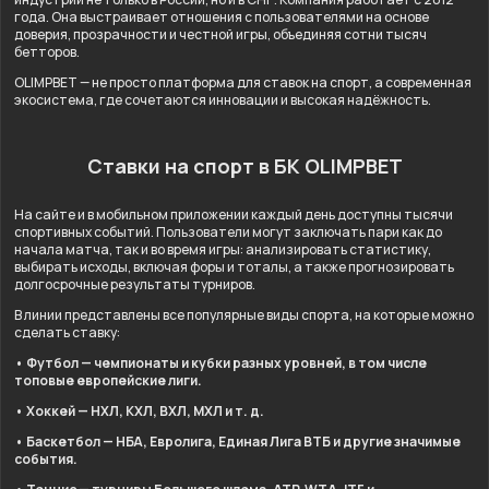
года. Она выстраивает отношения с пользователями на основе
доверия, прозрачности и честной игры, объединяя сотни тысяч
бетторов.
OLIMPBET — не просто платформа для ставок на спорт, а современная
экосистема, где сочетаются инновации и высокая надёжность.
Ставки на спорт в БК OLIMPBET
На сайте и в мобильном приложении каждый день доступны тысячи
спортивных событий. Пользователи могут заключать пари как до
начала матча, так и во время игры: анализировать статистику,
выбирать исходы, включая форы и тоталы, а также прогнозировать
долгосрочные результаты турниров.
В линии представлены все популярные виды спорта, на которые можно
сделать ставку:
• Футбол — чемпионаты и кубки разных уровней, в том числе
топовые европейские лиги.
• Хоккей — НХЛ, КХЛ, ВХЛ, МХЛ и т. д.
• Баскетбол — НБА, Евролига, Единая Лига ВТБ и другие значимые
события.