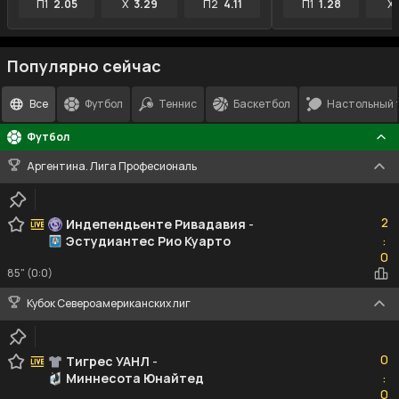
П1
2.05
X
3.29
П2
4.11
П1
1.28
X
Популярно сейчас
Все
Футбол
Теннис
Баскетбол
Настольный 
Футбол
Аргентина. Лига Професиональ
2
2
Индепендьенте Ривадавия
-
Эстудиантес Рио Куарто
:
0
0
85" (0:0)
Кубок Североамериканских лиг
0
0
Тигрес УАНЛ
-
Миннесота Юнайтед
:
0
0