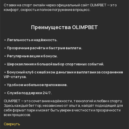
Ставки на спорт онлайн через официальный сайт OLIMPBET — это
комфорт, скорость и полное погружение в процесс.
Преимущества OLIMPBET
• Легальность и надёжность.
• Прозрачные расчёты и быстрые выплаты.
• Регулярные акции и бонусы.
• Широкая линия и большой выбор спортивных событий.
• Бонусный клуб с кешбэком деньгами и выплатами за сохранение
VIP-статуса.
• Удобное мобильное приложение.
• Служба поддержки 24/7.
OLIMPBET — это сочетание надёжности, технологий и любви к спорту.
Здесь каждый беттор, независимо от опыта, найдёт подходящий для
себя формат пари и может быть уверен в честности и прозрачности
всех процессов.
Свернуть