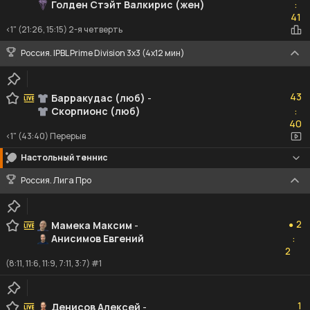
Голден Стэйт Валкирис (жен)
:
41
41
<1" (21:26, 15:15) 2-я четверть
Россия. IPBL Prime Division 3x3 (4x12 мин)
43
43
Барракудас (люб)
-
Скорпионс (люб)
:
40
40
<1" (43:40) Перерыв
Настольный теннис
Россия. Лига Про
2
2
Мамека Максим
-
●
Анисимов Евгений
:
2
2
(8:11, 11:6, 11:9, 7:11, 3:7) #1
1
1
Денисов Алексей
-