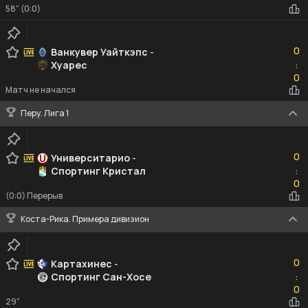
58" (0:0)
0
0
Ванкувер Уайткэпс
-
Хуарес
:
0
0
Матч не начался
Перу. Лига 1
0
0
Университарио
-
Спортинг Кристал
:
0
0
(0:0) Перерыв
Коста-Рика. Примера дивизион
0
0
Картахинес
-
Спортинг Сан-Хосе
:
0
0
29"