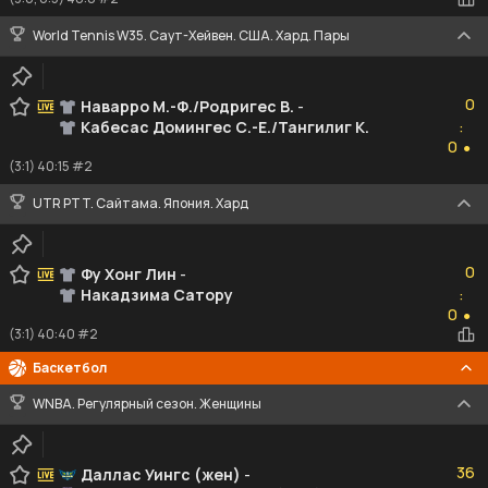
World Tennis W35. Саут-Хейвен. США. Хард. Пары
0
0
Наварро М.-Ф./Родригес В.
-
Кабесас Домингес С.-Е./Тангилиг К.
:
0
0
●
(3:1) 40:15 #2
UTR PTT. Сайтама. Япония. Хард
0
0
Фу Хонг Лин
-
Накадзима Сатору
:
0
0
●
(3:1) 40:40 #2
Баскетбол
WNBA. Регулярный сезон. Женщины
36
36
Даллас Уингc (жен)
-