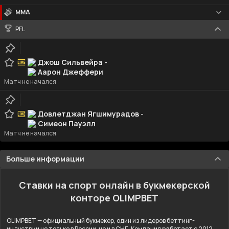
MMA
PFL
Джош Сильвейра
-
Аарон Джеффери
Матч не начался
Довлетджан Ягшимурадов
-
Симеон Пауэлл
Матч не начался
Больше информации
Ставки на спорт онлайн в букмекерской
конторе OLIMPBET
OLIMPBET — официальный букмекер, один из лидеров беттинг-
индустрии не только в России, но и в СНГ. Компания работает с 2012