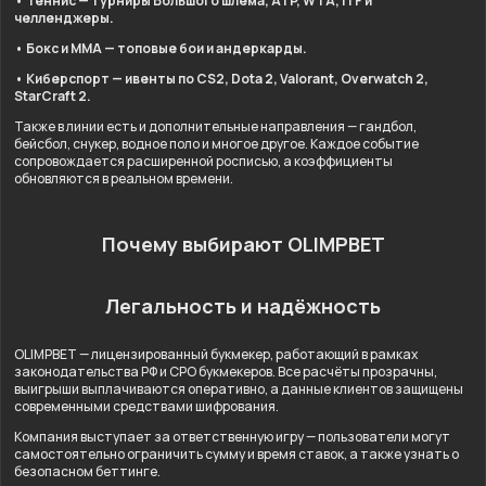
• Теннис — турниры Большого шлема, ATP, WTA, ITF и
челленджеры.
• Бокс и ММА — топовые бои и андеркарды.
• Киберспорт — ивенты по CS2, Dota 2, Valorant, Overwatch 2,
StarCraft 2.
Также в линии есть и дополнительные направления — гандбол,
бейсбол, снукер, водное поло и многое другое. Каждое событие
сопровождается расширенной росписью, а коэффициенты
обновляются в реальном времени.
Почему выбирают OLIMPBET
Легальность и надёжность
OLIMPBET — лицензированный букмекер, работающий в рамках
законодательства РФ и СРО букмекеров. Все расчёты прозрачны,
выигрыши выплачиваются оперативно, а данные клиентов защищены
современными средствами шифрования.
Компания выступает за ответственную игру — пользователи могут
самостоятельно ограничить сумму и время ставок, а также узнать о
безопасном беттинге.