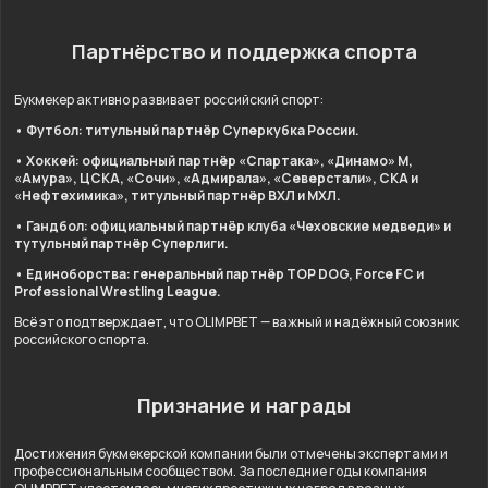
Партнёрство и поддержка спорта
Букмекер активно развивает российский спорт:
• Футбол: титульный партнёр Суперкубка России.
• Хоккей: официальный партнёр «Спартака», «Динамо» М,
«Амура», ЦСКА, «Сочи», «Адмирала», «Северстали», СКА и
«Нефтехимика», титульный партнёр ВХЛ и МХЛ.
• Гандбол: официальный партнёр клуба «Чеховские медведи» и
тутульный партнёр Суперлиги.
• Единоборства: генеральный партнёр TOP DOG, Force FC и
Professional Wrestling League.
Всё это подтверждает, что OLIMPBET — важный и надёжный союзник
российского спорта.
Признание и награды
Достижения букмекерской компании были отмечены экспертами и
профессиональным сообществом. За последние годы компания