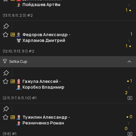
Пойдашев Артём
:
1
1
●
(13:11, 8:11, 2:3) #2
1
1
Федоров Александр
-
Харламов Дмитрий
:
1
1
●
(12:10, 11:13, 9:1) #2
Setka Cup
1
1
Гажула Алексей
-
●
Коробко Владимир
:
2
2
(2:11, 11:7, 6:11, 1:0) #1
0
0
Тужилин Александр
-
●
Резниченко Роман
:
0
0
(9:8) #1