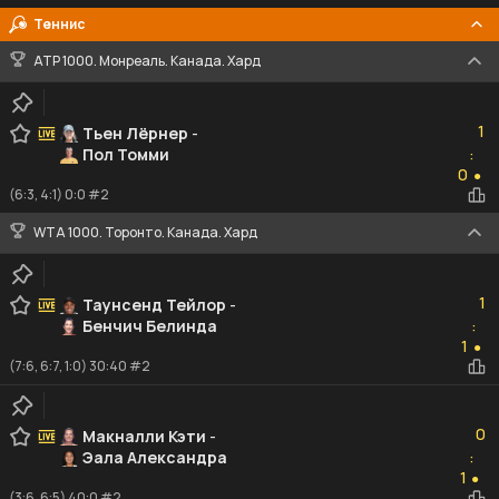
Теннис
ATP 1000. Монреаль. Канада. Хард
1
1
Тьен Лёрнер
-
Пол Томми
:
0
0
●
(6:3, 4:1) 0:0 #2
WTA 1000. Торонто. Канада. Хард
1
1
Таунсенд Тейлор
-
Бенчич Белинда
:
1
1
●
(7:6, 6:7, 1:0) 30:40 #2
0
0
Макналли Кэти
-
Эала Александра
:
1
1
●
(3:6, 6:5) 40:0 #2