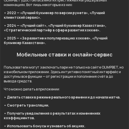
OLIMPBET удостоилась многих престижных наград в разных
номинациях. Вот лишь некоторые из них:
• 2022 — «Лучший букмекер по версии рунета», «Лучший
клиентский сервис».
• 2024 — «Лучший сайт», «Лучший букмекер Казахстана»,
«Стратегический партнёр в сфере развития хоккея».
• 2025 — «За развитие и популяризацию хоккея», «Лучший
букмекер Казахстана».
Мобильные ставки и онлайн-сервис
Пользователи могут заключать пари не только на сайте OLIMPBET, но
и в мобильном приложении. Здесь интуитивно понятный интерфейс и
доступны все функции — от регистрации и пополнения счёта до
вывода средств.
Что можно делать в приложении:
• Делать ставки в режиме реального времени и до начала матча.
• Смотреть трансляции.
• Получать уведомления о результатах и изменениях
коэффициентов.
• Использовать бонусы и узнавать об акциях.