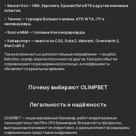
• Баскетбол — НБА, Евролига, Единая Лига ВТБ и другие значимые
события.
• Теннис — турниры Большого шлема, ATP, WTA, ITF и
челленджеры.
• Бокс и ММА — топовые бои и андеркарды.
• Киберспорт — ивенты по CS2, Dota 2, Valorant, Overwatch 2,
StarCraft 2.
Также в линии есть и дополнительные направления — гандбол,
бейсбол, снукер, водное поло и многое другое. Каждое событие
сопровождается расширенной росписью, а коэффициенты
обновляются в реальном времени.
Почему выбирают OLIMPBET
Легальность и надёжность
OLIMPBET — лицензированный букмекер, работающий в рамках
законодательства РФ и СРО букмекеров. Все расчёты прозрачны,
выигрыши выплачиваются оперативно, а данные клиентов защищены
современными средствами шифрования.