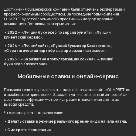
Достижения букмекерской компании были отмечены экспертами и
профессиональным сообществом. За последние годы компания
OLIMPBET удостоилась многих престижных наград в разных
номинациях. Вот лишь некоторые из них:
• 2022 — «Лучший букмекер по версии рунета», «Лучший
клиентский сервис».
• 2024 — «Лучший сайт», «Лучший букмекер Казахстана»,
«Стратегический партнёр в сфере развития хоккея».
• 2025 — «За развитие и популяризацию хоккея», «Лучший
букмекер Казахстана».
Мобильные ставки и онлайн-сервис
Пользователи могут заключать пари не только на сайте OLIMPBET, но
и в мобильном приложении. Здесь интуитивно понятный интерфейс и
доступны все функции — от регистрации и пополнения счёта до
вывода средств.
Что можно делать в приложении:
• Делать ставки в режиме реального времени и до начала матча.
• Смотреть трансляции.