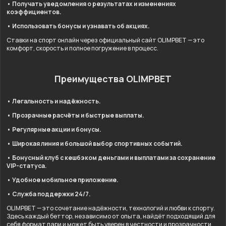
• Получать уведомления о результатах и изменениях
коэффициентов.
• Использовать бонусы и узнавать об акциях.
Ставки на спорт онлайн через официальный сайт OLIMPBET — это
комфорт, скорость и полное погружение в процесс.
Преимущества OLIMPBET
• Легальность и надёжность.
• Прозрачные расчёты и быстрые выплаты.
• Регулярные акции и бонусы.
• Широкая линия и большой выбор спортивных событий.
• Бонусный клуб с кешбэком деньгами и выплатами за сохранение
VIP-статуса.
• Удобное мобильное приложение.
• Служба поддержки 24/7.
OLIMPBET — это сочетание надёжности, технологий и любви к спорту.
Здесь каждый беттор, независимо от опыта, найдёт подходящий для
себя формат пари и может быть уверен в честности и прозрачности