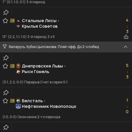
7" (0:1, 1:0, 0:1) 3-й период
4
4
Стальные Лисы
-
Крылья Советов
:
3
3
13" (2:2, 1:1, 1:0) 3-й период, 5 x 5
Беларусь. Кубок Цыплакова. Плей-офф. До 2-х побед
5
5
Днепровские Львы
-
Рыси Гомель
:
3
3
(3:1, 2:2, 0:0) Перерыв Счет в серии 0:1
1
1
Белсталь
-
Нефтехимик Новополоцк
:
0
0
(1:0, 0:0) Окончание 2-го периода
0