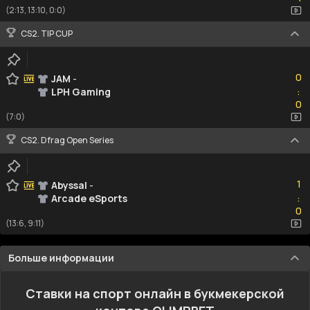
(2:13, 13:10, 0:0)
CS2. TIP CUP
0
0
JAM
-
LPH Gaming
:
0
0
(7:0)
CS2. Dfrag Open Series
1
1
Abyssal
-
Arcade eSports
:
0
0
(13:6, 9:11)
Больше информации
Ставки на спорт онлайн в букмекерской