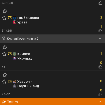
60" (2:1)
2
2
Гамба Осака
-
Урава
:
1
1
51" (2:1)
Южная Корея. К-лига 2
1
1
Кимпхо
-
Чхонджу
:
0
0
45"
0
0
Хвасон
-
Сеул Е-Ленд
:
0
0
45+3"
Теннис