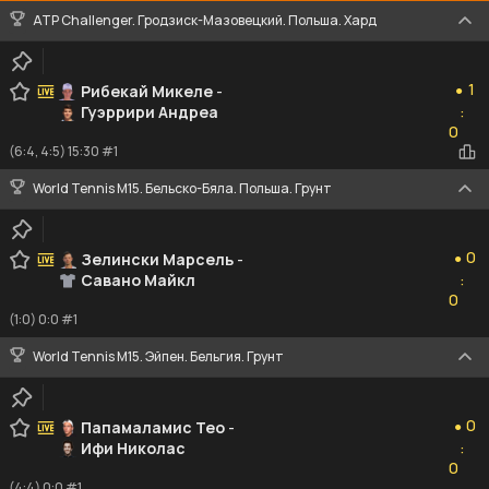
ATP Challenger. Гродзиск-Мазовецкий. Польша. Хард
1
1
Рибекай Микеле
-
●
Гуэррири Андреа
:
0
0
(6:4, 4:5) 15:30 #1
World Tennis M15. Бельско-Бяла. Польша. Грунт
0
0
Зелински Марсель
-
●
Савано Майкл
:
0
0
(1:0) 0:0 #1
World Tennis M15. Эйпен. Бельгия. Грунт
0
0
Папамаламис Тео
-
●
Ифи Николас
:
0
0
(4:4) 0:0 #1