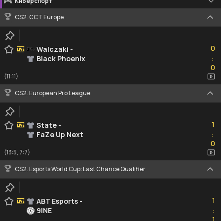
Киберспорт
CS2. CCT Europe
0
0
Walczaki
-
Black Phoenix
:
0
0
(11:11)
CS2. European Pro League
1
1
State
-
FaZe Up Next
:
0
0
(13:5, 7:7)
CS2. Esports World Cup: Last Chance Qualifier
1
1
ABT Esports
-
9INE
:
1
1