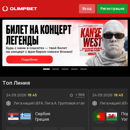
Вход
Регистрация
Топ Линия
+
368
24.09.2026
18:45
24.09.2026
18:45
Лига наций UEFA. Лига A. Групповой этап
Лига наций UEFA.
Сербия
Пор
Греция
Уэл