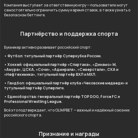
Компания выступает за ответственную игру — пользователи могут
самостоятельно ограничить сумму и время ставок, а также узнать о
безопасном беттинге.
Партнёрство и поддержка спорта
Букмекер активно развивает российский спорт:
• Футбол: титульный партнёр Суперкубка России.
• Хоккей: официальный партнёр «Спартака», «Динамо» М,
«Амура», ЦСКА, «Сочи», «Адмирала», «Северстали», СКА и
«Нефтехимика», титульный партнёр ВХЛ и МХЛ.
• Гандбол: официальный партнёр клуба «Чеховские медведи» и
тутульный партнёр Суперлиги.
• Единоборства: генеральный партнёр TOP DOG, Force FC и
Professional Wrestling League.
Всё это подтверждает, что OLIMPBET — важный и надёжный союзник
российского спорта.
Признание и награды