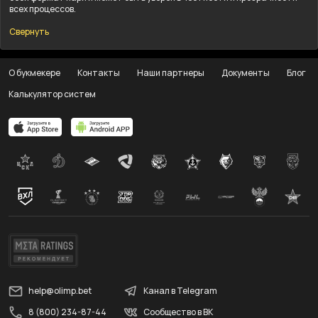
всех процессов.
Свернуть
О букмекере
Контакты
Наши партнеры
Документы
Блог
Калькулятор систем
help@olimp.bet
Канал в Telegram
8 (800) 234-87-44
Сообщество в ВК