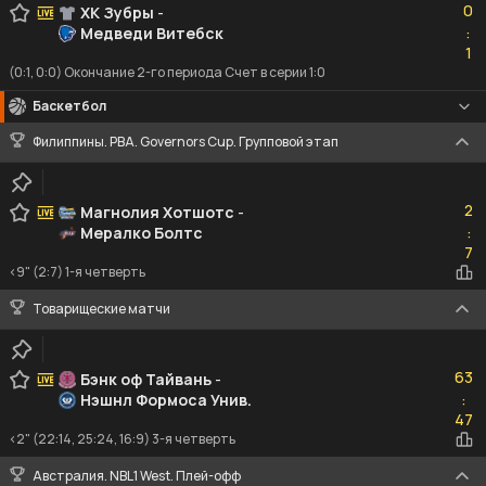
0
ХК Зубры
-
Медведи Витебск
:
1
1
(0:1, 0:0) Окончание 2-го периода Счет в серии 1:0
Баскетбол
Филиппины. PBA. Governors Cup. Групповой этап
2
2
Магнолия Хотшотс
-
Мералко Болтс
:
7
7
<9" (2:7) 1-я четверть
Товарищеские матчи
63
63
Бэнк оф Тайвань
-
Нэшнл Формоса Унив.
:
47
47
<2" (22:14, 25:24, 16:9) 3-я четверть
Австралия. NBL1 West. Плей-офф