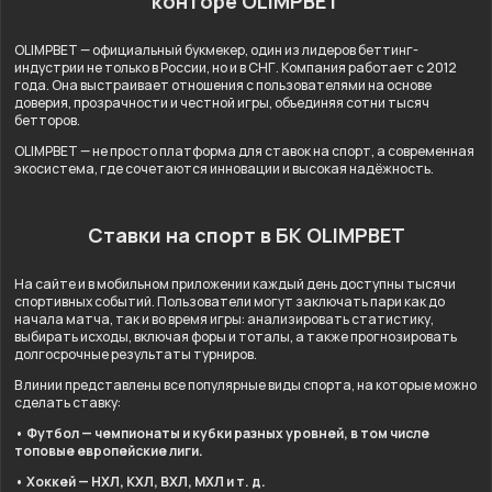
конторе OLIMPBET
OLIMPBET — официальный букмекер, один из лидеров беттинг-
индустрии не только в России, но и в СНГ. Компания работает с 2012
года. Она выстраивает отношения с пользователями на основе
доверия, прозрачности и честной игры, объединяя сотни тысяч
бетторов.
OLIMPBET — не просто платформа для ставок на спорт, а современная
экосистема, где сочетаются инновации и высокая надёжность.
Ставки на спорт в БК OLIMPBET
На сайте и в мобильном приложении каждый день доступны тысячи
спортивных событий. Пользователи могут заключать пари как до
начала матча, так и во время игры: анализировать статистику,
выбирать исходы, включая форы и тоталы, а также прогнозировать
долгосрочные результаты турниров.
В линии представлены все популярные виды спорта, на которые можно
сделать ставку:
• Футбол — чемпионаты и кубки разных уровней, в том числе
топовые европейские лиги.
• Хоккей — НХЛ, КХЛ, ВХЛ, МХЛ и т. д.