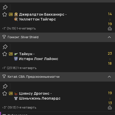
14
14
Джералдтон Бакканирс
-
Уиллеттон Тайгерс
:
19
19
<1" (14:19) 1-я четверть
Гонконг. Silver Shield
23
23
Тайкун
-
Истерн Лонг Лайонс
:
18
18
<1" (23:18) 1-я четверть
Китай. CBA. Предсезонные матчи
19
19
Цзянсу Дрэгонс
-
Шэньчжэнь Леопардс
:
13
13
<3" (19:13) 1-я четверть