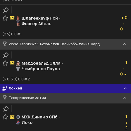
0
0
Шлагенхауф Ной
-
●
Форгер Абель
:
0
0
(2:5) 0:0 #1
World Tennis W35. Рохэмптон. Великобритания. Хард
1
1
Макдональд Элла
-
Чембранос Паула
:
0
0
●
(6:0, 3:0) 0:0 #2
Хоккей
Товарищеские матчи
1
1
МХК Динамо СПб
-
Локо
:
2
2