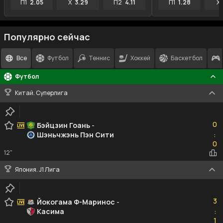
П1
2.05
X
3.29
П2
4.11
П1
1.28
X
Популярно сейчас
Все
Футбол
Теннис
Хоккей
Баскетбол
Футбол
Китай. Суперлига
0
0
Бэйцзин Гоань
-
Шэньчжэнь Пэн Сити
:
0
0
12"
Япония. J1 Лига
3
3
Йокогама Ф-Маринос
-
Касима
:
1
1