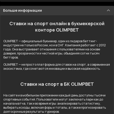
Больше информации
Ставки на спорт онлайн в букмекерской
конторе OLIMPBET
OLIMPBET — официальный букмекер, один из лидеров беттинг-
индустрии не только в России, но и в СНГ. Компания работает с 2012
года. Она выстраивает отношения с пользователями на основе
доверия, прозрачности и честной игры, объединяя сотни тысяч
бетторов.
OLIMPBET — не просто платформа для ставок на спорт, а современная
экосистема, где сочетаются инновации и высокая надёжность.
Ставки на спорт в БК OLIMPBET
На сайте и в мобильном приложении каждый день доступны тысячи
спортивных событий. Пользователи могут заключать пари как до
начала матча, так и во время игры: анализировать статистику,
выбирать исходы, включая форы и тоталы, а также прогнозировать
долгосрочные результаты турниров.