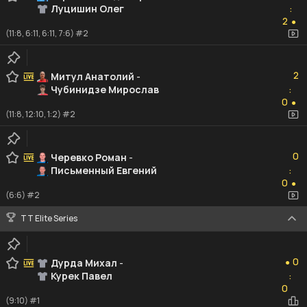
Луцишин Олег
:
2
2
●
(11:8, 6:11, 6:11, 7:6) #2
2
2
Митул Анатолий
-
Чубинидзе Мирослав
:
0
0
●
(11:8, 12:10, 1:2) #2
0
0
Черевко Роман
-
Письменный Евгений
:
0
0
●
(6:6) #2
TT Elite Series
0
0
Дурда Михал
-
●
Курек Павел
:
0
0
(9:10) #1