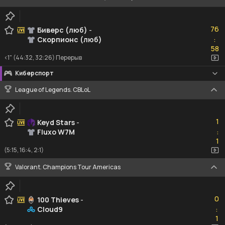
76
76
Биверс (люб)
-
Скорпионс (люб)
:
58
58
<1" (44:32, 32:26) Перерыв
Киберспорт
League of Legends. CBLoL
1
1
Keyd Stars
-
Fluxo W7M
:
1
1
(5:15, 16:4, 2:1)
Valorant. Champions Tour Americas
0
0
100 Thieves
-
Cloud9
:
1
1