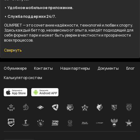
• Удобное мобильное приложение.
• Служба поддержки 24/7.
OLIMPBET — это сочетание надёжности, технологий и любви к спорту.
Здесь каждый беттор, независимо от опыта, найдёт подходящий для
себя формат пари и может быть уверен в честности и прозрачности
всех процессов.
Свернуть
О букмекере
Контакты
Наши партнеры
Документы
Блог
Калькулятор систем