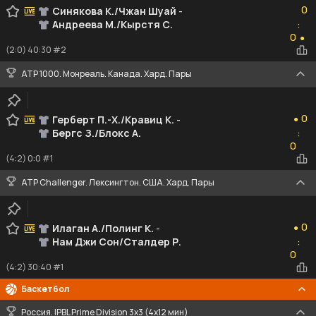
0
Синякова К./Чжан Шуай
-
Андреева М./Кырстя С.
:
0
0
●
(2:0) 40:30 #2
ATP 1000. Монреаль. Канада. Хард. Пары
0
0
Герберт П.-Х./Кравиц К.
-
●
Бергс З./Блокс А.
:
0
0
(4:2) 0:0 #1
ATP Challenger. Лексингтон. США. Хард. Пары
0
0
Илаган А./Полинг К.
-
●
Нам Джи Сон/Сталдер Р.
:
0
0
(4:2) 30:40 #1
Баскетбол
Россия. IPBL Prime Division 3x3 (4x12 мин)