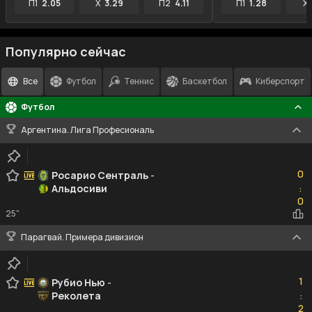
П1
2.05
X
3.29
П2
4.11
П1
1.28
X
Популярно сейчас
Все
Футбол
Теннис
Баскетбол
Киберспорт
Футбол
Аргентина. Лига Професиональ
0
0
Росарио Сентраль
-
Альдосиви
:
0
0
25"
Парагвай. Примера дивизион
1
1
Рубио Нью
-
Реколета
:
2
2