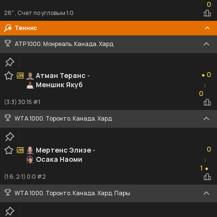
0
28" , Счет по угловым 1:0
Теннис
ATP 1000. Монреаль. Канада. Хард
0
0
Атман Теранс
-
●
Меншик Якуб
:
0
0
(3:3) 30:15 #1
WTA 1000. Торонто. Канада. Хард
0
0
Мертенс Элизе
-
Осака Наоми
:
1
1
●
(1:6, 2:1) 0:0 #2
WTA 1000. Торонто. Канада. Хард. Пары
0