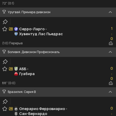
72" (0:1)
Уругвай. Примера дивизион
1
1
Серро-Ларго
-
Хувентуд Лас Пьедрас
:
0
0
(1:0) Перерыв
Боливия. Дивизион Професиональ
0
0
АББ
-
Гуабира
:
0
0
88" (0:0)
Бразилия. Серия B
0
0
Операрио Ферровиарио
-
Сан-Бернардо
:
0