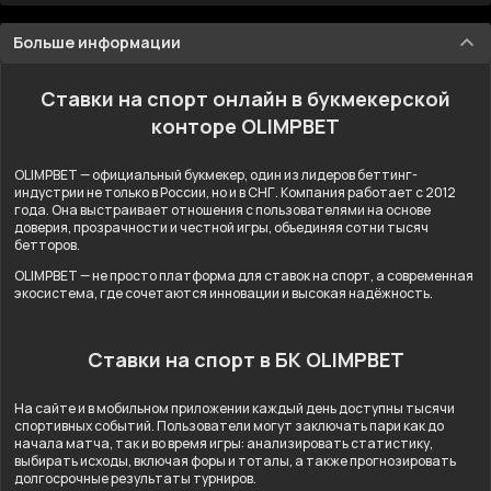
Больше информации
Ставки на спорт онлайн в букмекерской
конторе OLIMPBET
OLIMPBET — официальный букмекер, один из лидеров беттинг-
индустрии не только в России, но и в СНГ. Компания работает с 2012
года. Она выстраивает отношения с пользователями на основе
доверия, прозрачности и честной игры, объединяя сотни тысяч
бетторов.
OLIMPBET — не просто платформа для ставок на спорт, а современная
экосистема, где сочетаются инновации и высокая надёжность.
Ставки на спорт в БК OLIMPBET
На сайте и в мобильном приложении каждый день доступны тысячи
спортивных событий. Пользователи могут заключать пари как до
начала матча, так и во время игры: анализировать статистику,
выбирать исходы, включая форы и тоталы, а также прогнозировать
долгосрочные результаты турниров.