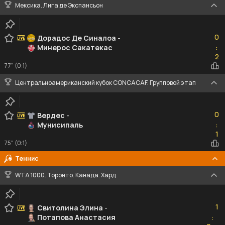
Мексика. Лига де Экспансьон
0
0
Дорадос Де Синалоа
-
Минерос Сакатекас
:
2
2
77" (0:1)
Центральноамериканский кубок CONCACAF. Групповой этап
0
0
Вердес
-
Мунисипаль
:
1
1
75" (0:1)
Теннис
WTA 1000. Торонто. Канада. Хард
1
1
Свитолина Элина
-
Потапова Анастасия
:
0