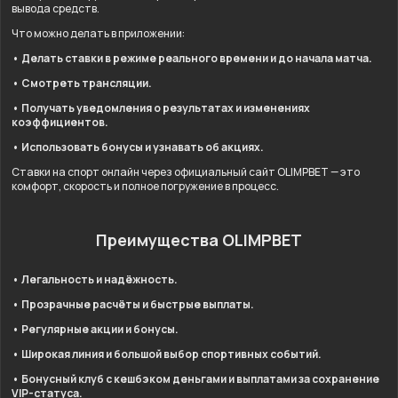
вывода средств.
Что можно делать в приложении:
• Делать ставки в режиме реального времени и до начала матча.
• Смотреть трансляции.
• Получать уведомления о результатах и изменениях
коэффициентов.
• Использовать бонусы и узнавать об акциях.
Ставки на спорт онлайн через официальный сайт OLIMPBET — это
комфорт, скорость и полное погружение в процесс.
Преимущества OLIMPBET
• Легальность и надёжность.
• Прозрачные расчёты и быстрые выплаты.
• Регулярные акции и бонусы.
• Широкая линия и большой выбор спортивных событий.
• Бонусный клуб с кешбэком деньгами и выплатами за сохранение
VIP-статуса.