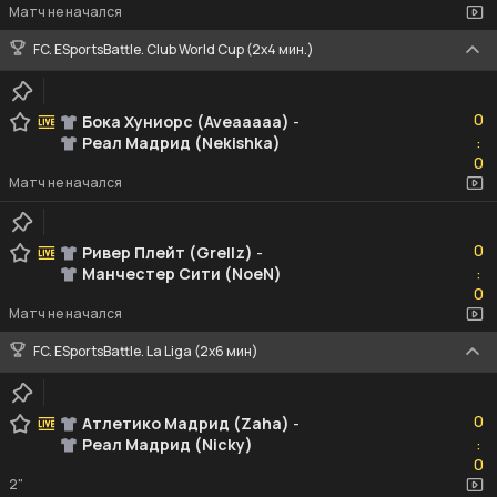
Матч не начался
FC. ESportsBattle. Club World Cup (2x4 мин.)
0
0
Бока Хуниорс (Aveaaaaa)
-
Реал Мадрид (Nekishka)
:
0
0
Матч не начался
0
0
Ривер Плейт (Grellz)
-
Манчестер Сити (NoeN)
:
0
0
Матч не начался
FC. ESportsBattle. La Liga (2x6 мин)
0
0
Атлетико Мадрид (Zaha)
-
Реал Мадрид (Nicky)
:
0
0
2"