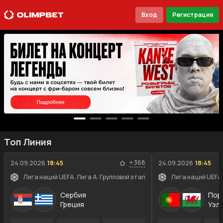
Вход
Регистрация
Топ Линия
+
368
24.09.2026
18:45
24.09.2026
18:45
Лига наций UEFA. Лига A. Групповой этап
Лига наций UEFA.
Сербия
Пор
Греция
Уэл