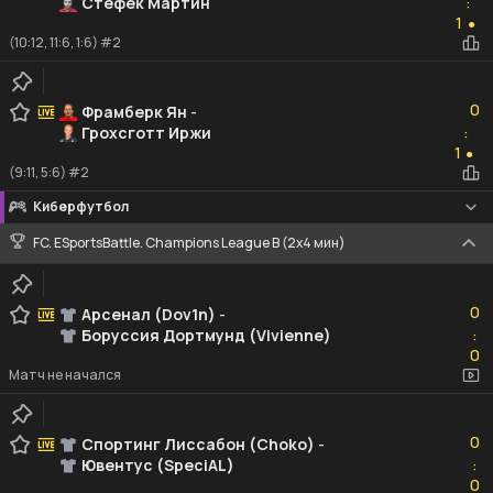
Стефек Мартин
:
1
1
●
(10:12, 11:6, 1:6) #2
0
0
Фрамберк Ян
-
Грохсготт Иржи
:
1
1
●
(9:11, 5:6) #2
Киберфутбол
FC. ESportsBattle. Champions League B (2x4 мин)
0
0
Арсенал (Dov1n)
-
Боруссия Дортмунд (Vivienne)
:
0
0
Матч не начался
0
0
Спортинг Лиссабон (Choko)
-
Ювентус (SpeciAL)
:
0
0