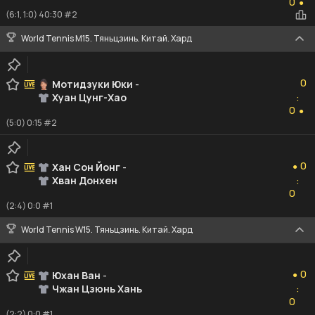
0
●
(6:1, 1:0) 40:30 #2
World Tennis M15. Тяньцзинь. Китай. Хард
0
0
Мотидзуки Юки
-
Хуан Цунг-Хао
:
0
0
●
(5:0) 0:15 #2
0
0
Хан Сон Йонг
-
●
Хван Донхен
:
0
0
(2:4) 0:0 #1
World Tennis W15. Тяньцзинь. Китай. Хард
0
0
Юхан Ван
-
●
Чжан Цзюнь Хань
:
0
0
(2:2) 0:0 #1