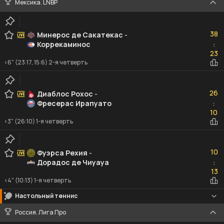
Мексика. LNBP
38
38
Минерос де Сакатекас
-
Коррекаминос
:
23
23
<6" (23:17, 15:6) 2-я четверть
26
26
Диаблос Рохос
-
Фресерас Ирапуато
:
10
10
<3" (26:10) 1-я четверть
10
10
Фуэрса Рехия
-
Дорадос де Чиуауа
:
13
13
<4" (10:13) 1-я четверть
Настольный теннис
Россия. Лига Про