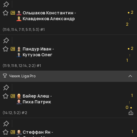
2
2
Ольшаков Константин
-
●
Клавденков Александр
:
2
2
(11:6, 11:4, 7:11, 5:11, 5:3) #1
2
2
Пандур Иван
-
●
Кутузов Олег
:
1
1
(11:9, 11:8, 12:14, 2:2) #1
Чехия. Liga Pro
1
1
Байер Алеш
-
Пиха Патрик
:
0
0
●
(14:12, 5:2) #2
1
1
Стеффан Ян
-