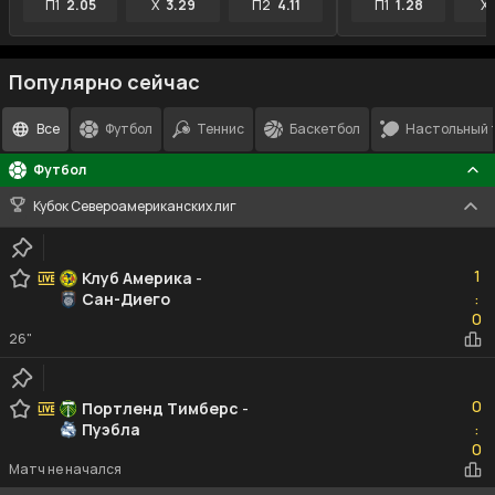
П1
2.05
X
3.29
П2
4.11
П1
1.28
X
Популярно сейчас
Все
Футбол
Теннис
Баскетбол
Настольный 
Футбол
Кубок Североамериканских лиг
1
1
Клуб Америка
-
Сан-Диего
:
0
0
26"
0
0
Портленд Тимберс
-
Пуэбла
:
0
0
Матч не начался