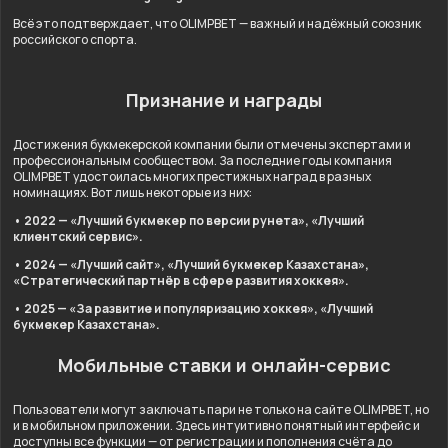
Всё это подтверждает, что OLIMPBET — важный и надёжный союзник
российского спорта.
Признание и награды
Достижения букмекерской компании были отмечены экспертами и
профессиональным сообществом. За последние годы компания
OLIMPBET удостоилась многих престижных наград в разных
номинациях. Вот лишь некоторые из них:
• 2022 — «Лучший букмекер по версии рунета», «Лучший
клиентский сервис».
• 2024 — «Лучший сайт», «Лучший букмекер Казахстана»,
«Стратегический партнёр в сфере развития хоккея».
• 2025 — «За развитие и популяризацию хоккея», «Лучший
букмекер Казахстана».
Мобильные ставки и онлайн-сервис
Пользователи могут заключать пари не только на сайте OLIMPBET, но
и в мобильном приложении. Здесь интуитивно понятный интерфейс и
доступны все функции — от регистрации и пополнения счёта до