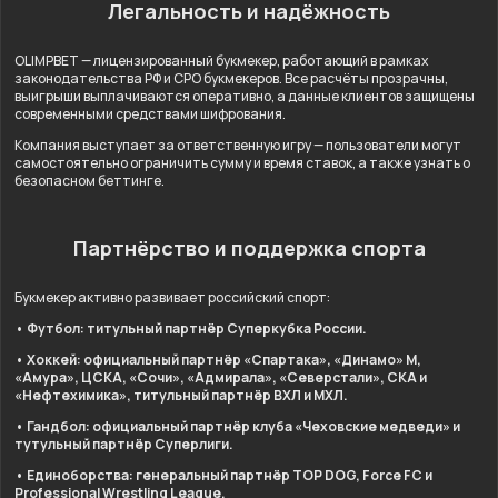
Легальность и надёжность
OLIMPBET — лицензированный букмекер, работающий в рамках
законодательства РФ и СРО букмекеров. Все расчёты прозрачны,
выигрыши выплачиваются оперативно, а данные клиентов защищены
современными средствами шифрования.
Компания выступает за ответственную игру — пользователи могут
самостоятельно ограничить сумму и время ставок, а также узнать о
безопасном беттинге.
Партнёрство и поддержка спорта
Букмекер активно развивает российский спорт:
• Футбол: титульный партнёр Суперкубка России.
• Хоккей: официальный партнёр «Спартака», «Динамо» М,
«Амура», ЦСКА, «Сочи», «Адмирала», «Северстали», СКА и
«Нефтехимика», титульный партнёр ВХЛ и МХЛ.
• Гандбол: официальный партнёр клуба «Чеховские медведи» и
тутульный партнёр Суперлиги.
• Единоборства: генеральный партнёр TOP DOG, Force FC и
Professional Wrestling League.