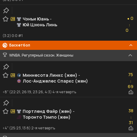
0
0
Чэнъи Юань
-
●
Юй Цзюнь Линь
:
0
0
(3:2) 0:0 #1
Баскетбол
WNBA. Регулярный сезон. Женщины
75
75
Миннесота Линкс (жен)
-
Лос-Анджелес Спаркс (жен)
:
69
69
<8" (22:21, 26:19, 23:26, 4:3) 4-я четверть
38
38
Портленд Файр (жен)
-
Торонто Тэмпо (жен)
:
31
31
<4" (25:23, 13:8) 2-я четверть