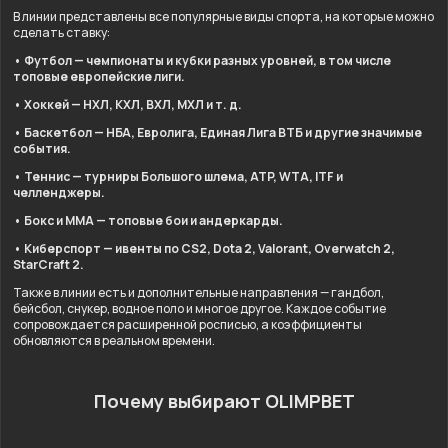
В линии представлены все популярные виды спорта, на которые можно
сделать ставку:
• Футбол — чемпионаты и кубки разных уровней, в том числе
топовые европейские лиги.
• Хоккей — НХЛ, КХЛ, ВХЛ, МХЛ и т. д.
• Баскетбол — НБА, Евролига, Единая Лига ВТБ и другие значимые
события.
• Теннис — турниры Большого шлема, ATP, WTA, ITF и
челленджеры.
• Бокс и ММА — топовые бои и андеркарды.
• Киберспорт — ивенты по CS2, Dota 2, Valorant, Overwatch 2,
StarCraft 2.
Также в линии есть и дополнительные направления — гандбол,
бейсбол, снукер, водное поло и многое другое. Каждое событие
сопровождается расширенной росписью, а коэффициенты
обновляются в реальном времени.
Почему выбирают OLIMPBET