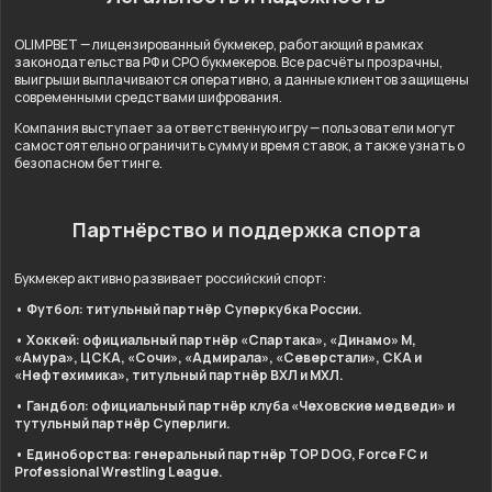
OLIMPBET — лицензированный букмекер, работающий в рамках
законодательства РФ и СРО букмекеров. Все расчёты прозрачны,
выигрыши выплачиваются оперативно, а данные клиентов защищены
современными средствами шифрования.
Компания выступает за ответственную игру — пользователи могут
самостоятельно ограничить сумму и время ставок, а также узнать о
безопасном беттинге.
Партнёрство и поддержка спорта
Букмекер активно развивает российский спорт:
• Футбол: титульный партнёр Суперкубка России.
• Хоккей: официальный партнёр «Спартака», «Динамо» М,
«Амура», ЦСКА, «Сочи», «Адмирала», «Северстали», СКА и
«Нефтехимика», титульный партнёр ВХЛ и МХЛ.
• Гандбол: официальный партнёр клуба «Чеховские медведи» и
тутульный партнёр Суперлиги.
• Единоборства: генеральный партнёр TOP DOG, Force FC и
Professional Wrestling League.