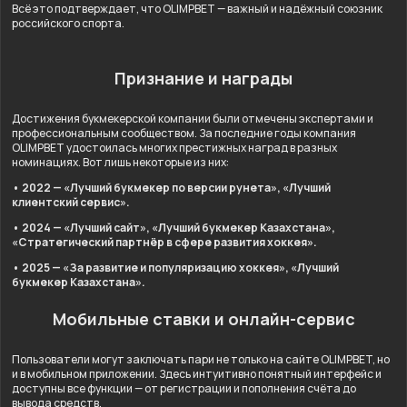
Всё это подтверждает, что OLIMPBET — важный и надёжный союзник
российского спорта.
Признание и награды
Достижения букмекерской компании были отмечены экспертами и
профессиональным сообществом. За последние годы компания
OLIMPBET удостоилась многих престижных наград в разных
номинациях. Вот лишь некоторые из них:
• 2022 — «Лучший букмекер по версии рунета», «Лучший
клиентский сервис».
• 2024 — «Лучший сайт», «Лучший букмекер Казахстана»,
«Стратегический партнёр в сфере развития хоккея».
• 2025 — «За развитие и популяризацию хоккея», «Лучший
букмекер Казахстана».
Мобильные ставки и онлайн-сервис
Пользователи могут заключать пари не только на сайте OLIMPBET, но
и в мобильном приложении. Здесь интуитивно понятный интерфейс и
доступны все функции — от регистрации и пополнения счёта до
вывода средств.