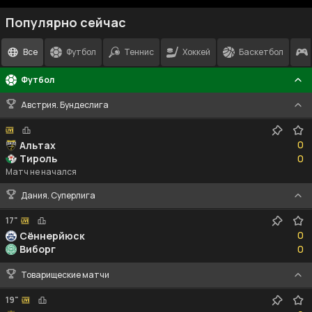
Популярно сейчас
Все
Футбол
Теннис
Хоккей
Баскетбол
Футбол
Австрия. Бундеслига
0
0
Альтах
0
Тироль
0
Матч не начался
Дания. Суперлига
17"
0
0
Сённерйюск
0
Виборг
0
Товарищеские матчи
19"
0