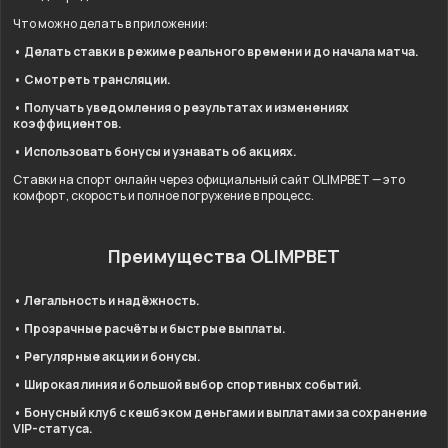
Что можно делать в приложении:
• Делать ставки в режиме реального времени и до начала матча.
• Смотреть трансляции.
• Получать уведомления о результатах и изменениях
коэффициентов.
• Использовать бонусы и узнавать об акциях.
Ставки на спорт онлайн через официальный сайт OLIMPBET — это
комфорт, скорость и полное погружение в процесс.
Преимущества OLIMPBET
• Легальность и надёжность.
• Прозрачные расчёты и быстрые выплаты.
• Регулярные акции и бонусы.
• Широкая линия и большой выбор спортивных событий.
• Бонусный клуб с кешбэком деньгами и выплатами за сохранение
VIP-статуса.