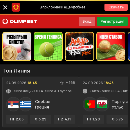
В приложении ещё удобнее
Скачать
Вход
Регистрация
Топ Линия
+
368
24.09.2026
18:45
24.09.2026
18:45
Лига наций UEFA. Лига A. Групповой этап
Сербия
Португа
Греция
Уэльс
П1
2.05
X
3.29
П2
4.11
П1
1.28
X
5.75