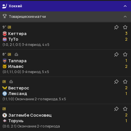
Хоккей
Товарищеские матчи
9"
3
3
Кеттера
2
ТуТо
2
(1:0, 2:1, 0:1) 3-й период, 4 x 5
8"
1
1
Таппара
2
Ильвес
2
(0:1, 1:1, 0:0) 3-й период, 5 x 5
2
2
Вестерос
1
Лександ
1
(1:1, 1:0) Окончание 2-го периода, 5 x 5
2
2
Заглембе Сосновец
1
Торунь
1
(0:0, 2:1) Окончание 2-го периода