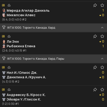
1
1
Мерида Агилар Даниэль
0
Микелсен Алекс
0
●
(6:4, 0:0) 40:0 #2
WTA 1000. Торонто. Канада. Хард
0
0
Ли Энн
●
1
Рыбакина Елена
1
(2:6, 0:0) 40:15 #1
WTA 1000. Торонто. Канада. Хард. Пары
0
0
Нил И./Олмос Дж.
0
Данилина А./Крунич А.
0
●
(4:3) 0:15 #2
0
0
Андрееску Б./Кросс К.
●
0
Эйкери У./Глисон К.
0
(1:2) 0:30 #1