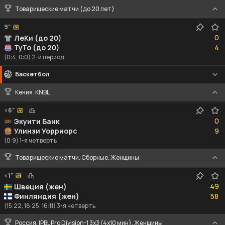
Товарищеские матчи (до 20 лет)
9"
0
0
ЛеКи (до 20)
4
ТуТо (до 20)
4
(0:4, 0:0) 2-й период
Баскетбол
Кения. KNBL
<6"
0
0
Экуити Банк
9
Улинзи Уорриорс
9
(0:9) 1-я четверть
Товарищеские матчи. Сборные. Женщины
<1"
49
49
Швеция (жен)
58
Финляндия (жен)
58
(15:22, 18:25, 16:11) 3-я четверть
Россия. IPBL Pro Division-1 3x3 (4x10 мин). Женщины