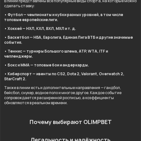
В линии представлены все популярные виды спорта, на которые можно
сделать ставку:
• Футбол — чемпионаты и кубки разных уровней, в том числе
топовые европейские лиги.
• Хоккей — НХЛ, КХЛ, ВХЛ, МХЛ и т. д.
• Баскетбол — НБА, Евролига, Единая Лига ВТБ и другие значимые
события.
• Теннис — турниры Большого шлема, ATP, WTA, ITF и
челленджеры.
• Бокс и ММА — топовые бои и андеркарды.
• Киберспорт — ивенты по CS2, Dota 2, Valorant, Overwatch 2,
StarCraft 2.
Также в линии есть и дополнительные направления — гандбол,
бейсбол, снукер, водное поло и многое другое. Каждое событие
сопровождается расширенной росписью, а коэффициенты
обновляются в реальном времени.
Почему выбирают OLIMPBET
Легальность и надёжность