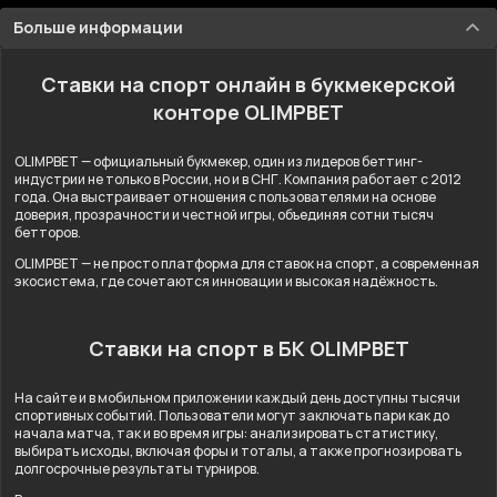
Больше информации
Ставки на спорт онлайн в букмекерской
конторе OLIMPBET
OLIMPBET — официальный букмекер, один из лидеров беттинг-
индустрии не только в России, но и в СНГ. Компания работает с 2012
года. Она выстраивает отношения с пользователями на основе
доверия, прозрачности и честной игры, объединяя сотни тысяч
бетторов.
OLIMPBET — не просто платформа для ставок на спорт, а современная
экосистема, где сочетаются инновации и высокая надёжность.
Ставки на спорт в БК OLIMPBET
На сайте и в мобильном приложении каждый день доступны тысячи
спортивных событий. Пользователи могут заключать пари как до
начала матча, так и во время игры: анализировать статистику,
выбирать исходы, включая форы и тоталы, а также прогнозировать
долгосрочные результаты турниров.