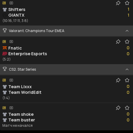
1
1
Shifters
1
GIANTX
1
(10:16, 17:11, 3:8)
Valorant. Champions Tour EMEA
0
0
Fnatic
0
Enterprise Esports
0
(5:2)
CS2. Star Series
0
0
Team Lixxx
0
Team WorldEdit
0
(1:4)
0
0
Team shoke
0
Team buster
0
Матч не начался