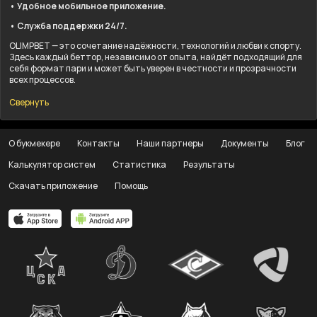
• Удобное мобильное приложение.
• Служба поддержки 24/7.
OLIMPBET — это сочетание надёжности, технологий и любви к спорту.
Здесь каждый беттор, независимо от опыта, найдёт подходящий для
себя формат пари и может быть уверен в честности и прозрачности
всех процессов.
Свернуть
О букмекере
Контакты
Наши партнеры
Документы
Блог
Калькулятор систем
Статистика
Результаты
Скачать приложение
Помощь