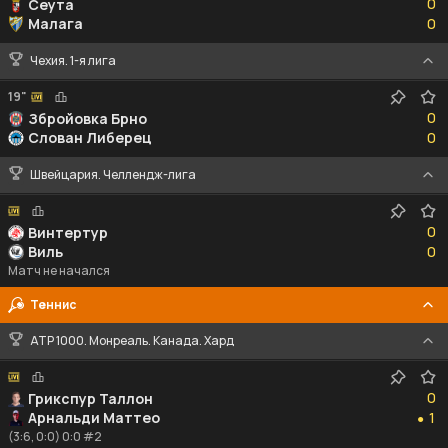
0
Сеута
0
Малага
0
Чехия. 1-я лига
19"
0
0
Збройовка Брно
0
Слован Либерец
0
Швейцария. Челлендж-лига
0
0
Винтертур
0
Виль
0
Матч не начался
Теннис
ATP 1000. Монреаль. Канада. Хард
0
0
Грикспур Таллон
1
Арнальди Маттео
1
●
(3:6, 0:0) 0:0 #2