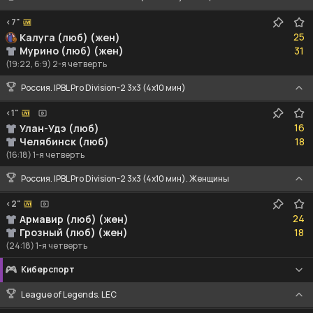
<7"
25
25
Калуга (люб) (жен)
31
Мурино (люб) (жен)
31
(19:22, 6:9) 2-я четверть
Россия. IPBL Pro Division-2 3x3 (4x10 мин)
<1"
16
16
Улан-Удэ (люб)
18
Челябинск (люб)
18
(16:18) 1-я четверть
Россия. IPBL Pro Division-2 3x3 (4x10 мин). Женщины
<2"
24
24
Армавир (люб) (жен)
18
Грозный (люб) (жен)
18
(24:18) 1-я четверть
Киберспорт
League of Legends. LEC