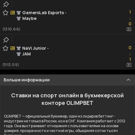
1
1
GamersLab Esports
-
Maybe
:
0
0
(13:10, 6:6)
0
0
NaVi Junior
-
JAM
:
1
1
(11:13, 0:5)
Больше информации
Ставки на спорт онлайн в букмекерской
конторе OLIMPBET
OLIMPBET — официальный букмекер, один из лидеров беттинг-
индустрии не только в России, но и в СНГ. Компания работает с 2012
года. Она выстраивает отношения с пользователями на основе
доверия, прозрачности и честной игры, объединяя сотни тысяч