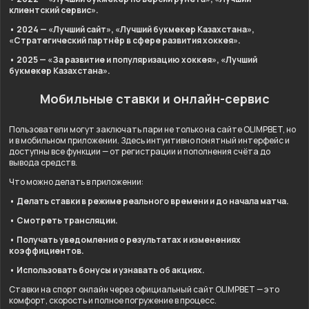
клиентский сервис».
• 2024 — «Лучший сайт», «Лучший букмекер Казахстана»,
«Стратегический партнёр в сфере развития хоккея».
• 2025 — «За развитие и популяризацию хоккея», «Лучший
букмекер Казахстана».
Мобильные ставки и онлайн-сервис
Пользователи могут заключать пари не только на сайте OLIMPBET, но
и в мобильном приложении. Здесь интуитивно понятный интерфейс и
доступны все функции — от регистрации и пополнения счёта до
вывода средств.
Что можно делать в приложении:
• Делать ставки в режиме реального времени и до начала матча.
• Смотреть трансляции.
• Получать уведомления о результатах и изменениях
коэффициентов.
• Использовать бонусы и узнавать об акциях.
Ставки на спорт онлайн через официальный сайт OLIMPBET — это
комфорт, скорость и полное погружение в процесс.