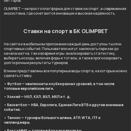
бетторов.
OLIMPBET — не просто платформа для ставок на спорт, а современная
экосистема, где сочетаются инновации и высокая надёжность.
Ставки на спорт в БК OLIMPBET
На сайте и в мобильном приложении каждый день доступны тысячи
спортивных событий. Пользователи могут заключать пари как до
начала матча, так и во время игры: анализировать статистику,
выбирать исходы, включая форы и тоталы, а также прогнозировать
долгосрочные результаты турниров.
В линии представлены все популярные виды спорта, на которые можно
сделать ставку:
• Футбол — чемпионаты и кубки разных уровней, в том числе
топовые европейские лиги.
• Хоккей — НХЛ, КХЛ, ВХЛ, МХЛ и т. д.
• Баскетбол — НБА, Евролига, Единая Лига ВТБ и другие значимые
события.
• Теннис — турниры Большого шлема, ATP, WTA, ITF и
челленджеры.
• Бокс и ММА — топовые бои и андеркарды.