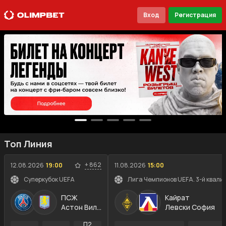
Вход
Регистрация
Топ Линия
+
862
12.08.2026
19:00
11.08.2026
15:00
Суперкубок UEFA
Лига Чемпионов UEFA. 3-й квали
ПСЖ
Кайрат
Астон Вилла
Левски София
П2