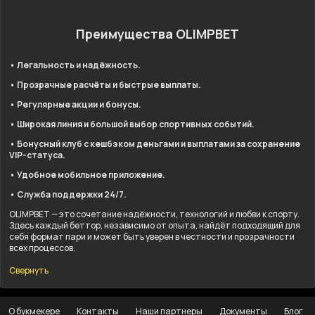
Преимущества OLIMPBET
• Легальность и надёжность.
• Прозрачные расчёты и быстрые выплаты.
• Регулярные акции и бонусы.
• Широкая линия и большой выбор спортивных событий.
• Бонусный клуб с кешбэком деньгами и выплатами за сохранение
VIP-статуса.
• Удобное мобильное приложение.
• Служба поддержки 24/7.
OLIMPBET — это сочетание надёжности, технологий и любви к спорту.
Здесь каждый беттор, независимо от опыта, найдёт подходящий для
себя формат пари и может быть уверен в честности и прозрачности
всех процессов.
Свернуть
О букмекере
Контакты
Наши партнеры
Документы
Блог