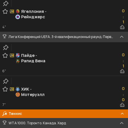
0
0
Ягеллония
-
Рейнджерс
:
1
1
4"
Лига Конференций UEFA. 3-й квалификационный раунд. Первые матчи
0
0
Пайде
-
Рапид Вена
:
1
1
6"
0
0
ХИК
-
Мотеруэлл
:
0
0
7"
Теннис
WTA 1000. Торонто. Канада. Хард