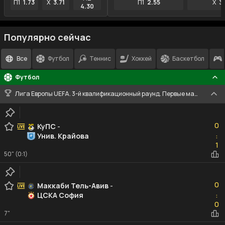
П1
1.73
X
3.71
П1
2.55
X
3
4.30
Популярно сейчас
Все
Футбол
Теннис
Хоккей
Баскетбол
Футбол
Лига Европы UEFA. 3-й квалификационный раунд. Первые матчи
0
0
КуПС
-
Унив. Крайова
:
1
1
50" (0:1)
0
0
Маккаби Тель-Авив
-
ЦСКА София
:
0
0
7"