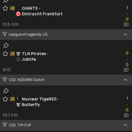
1
1
GIANTX
-
Eintracht Frankfurt
:
0
0
(13:5, 0:0)
League of Legends. LFL
0
0
TLN Pirates
-
Joblife
:
0
0
(0:0)
CS2. NODWIN Clutch
1
1
Nuclear TigeRES
-
Butterfly
:
0
0
(13:7, 3:0)
CS2. TIP CUP