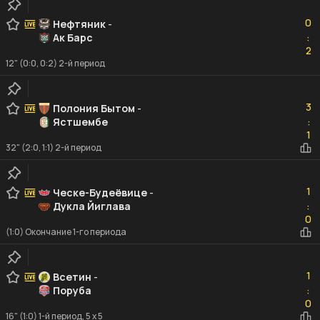
0
0
Нефтяник
-
Ак Барс
:
2
2
12" (0:0, 0:2) 2-й период
3
3
Полония Бытом
-
Ястшембе
:
1
1
32" (2:0, 1:1) 2-й период
1
1
Ческе-Будеёвице
-
Дукла Йиглава
:
0
0
(1:0) Окончание 1-го периода
1
1
Всетин
-
Поруба
:
0
0
16" (1:0) 1-й период, 5 x 5