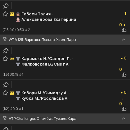
1
1
Гибсон Талия
-
Александрова Екатерина
:
0
0
●
(7:5, 1:0) 0:30 #2
WTA 125. Варшава. Польша. Хард. Пары
0
0
Карамоко Н./Салден Л.
-
●
Фалковская В./Смит А.
:
0
0
(1:5) 30:15 #1
0
0
Кобори М./Симидзу А.
-
●
Кубка М./Росольска А.
:
0
0
(1:2) 40:0 #1
ATP Challenger. Стамбул. Турция. Хард