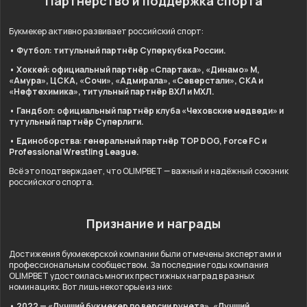
Партнёрство и поддержка спорта
Букмекер активно развивает российский спорт:
• Футбол: титульный партнёр Суперкубка России.
• Хоккей: официальный партнёр «Спартака», «Динамо» М,
«Амура», ЦСКА, «Сочи», «Адмирала», «Северстали», СКА и
«Нефтехимика», титульный партнёр ВХЛ и МХЛ.
• Гандбол: официальный партнёр клуба «Чеховские медведи» и
тутульный партнёр Суперлиги.
• Единоборства: генеральный партнёр TOP DOG, Force FC и
Professional Wrestling League.
Всё это подтверждает, что OLIMPBET — важный и надёжный союзник
российского спорта.
Признание и награды
Достижения букмекерской компании были отмечены экспертами и
профессиональным сообществом. За последние годы компания
OLIMPBET удостоилась многих престижных наград в разных
номинациях. Вот лишь некоторые из них:
• 2022 — «Лучший букмекер по версии рунета», «Лучший