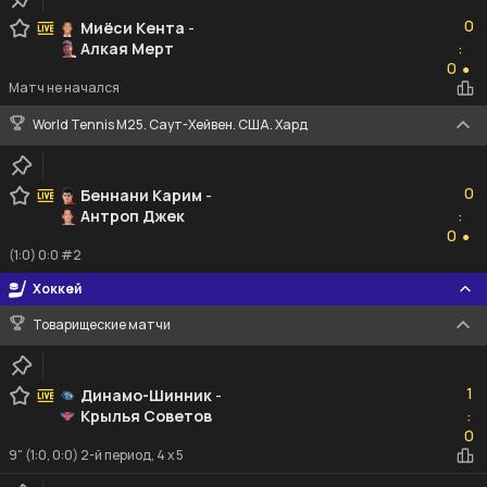
0
0
Миёси Кента
-
Алкая Мерт
:
0
0
●
Матч не начался
World Tennis M25. Саут-Хейвен. США. Хард
0
0
Беннани Карим
-
Антроп Джек
:
0
0
●
(1:0) 0:0 #2
Хоккей
Товарищеские матчи
1
1
Динамо-Шинник
-
Крылья Советов
:
0
0
9" (1:0, 0:0) 2-й период, 4 x 5