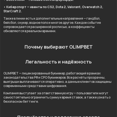
• Киберспорт — ивенты по CS2, Dota 2, Valorant, Overwatch 2,
StarCraft 2.
Также в линии есть и дополнительные направления — гандбол,
бейсбол, снукер, водное поло и многое другое. Каждое событие
сопровождается расширенной росписью, а коэффициенты
обновляются в реальном времени.
Почему выбирают OLIMPBET
Легальность и надёжность
OLIMPBET — лицензированный букмекер, работающий в рамках
законодательства РФ и СРО букмекеров. Все расчёты прозрачны,
выигрыши выплачиваются оперативно, а данные клиентов защищены
современными средствами шифрования.
Компания выступает за ответственную игру — пользователи могут
самостоятельно ограничить сумму и время ставок, а также узнать о
безопасном беттинге.