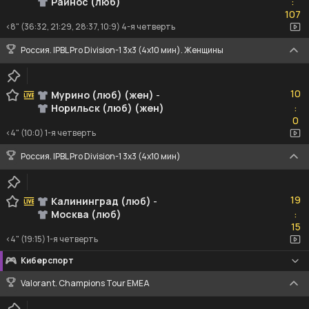
Райнос (люб)
:
107
107
<8" (36:32, 21:29, 28:37, 10:9) 4-я четверть
Россия. IPBL Pro Division-1 3x3 (4x10 мин). Женщины
10
10
Мурино (люб) (жен)
-
Норильск (люб) (жен)
:
0
0
<4" (10:0) 1-я четверть
Россия. IPBL Pro Division-1 3x3 (4x10 мин)
19
19
Калининград (люб)
-
Москва (люб)
:
15
15
<4" (19:15) 1-я четверть
Киберспорт
Valorant. Champions Tour EMEA