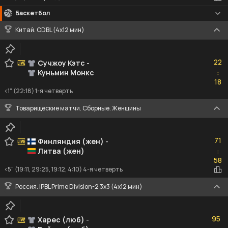
Баскетбол
Китай. CDBL (4x12 мин)
22
22
Сучжоу Кэтс
-
Куньмин Монкс
:
18
18
<1" (22:18) 1-я четверть
Товарищеские матчи. Сборные. Женщины
71
71
Финляндия (жен)
-
Литва (жен)
:
58
58
<5" (19:11, 29:25, 19:12, 4:10) 4-я четверть
Россия. IPBL Prime Division-2 3x3 (4x12 мин)
95
95
Харес (люб)
-