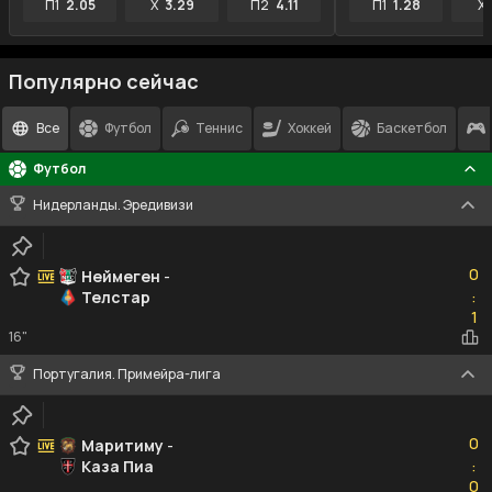
П1
2.05
X
3.29
П2
4.11
П1
1.28
X
Популярно сейчас
Все
Футбол
Теннис
Хоккей
Баскетбол
Футбол
Нидерланды. Эредивизи
0
0
Неймеген
-
Телстар
:
1
1
16"
Португалия. Примейра-лига
0
0
Маритиму
-
Каза Пиа
:
0
0