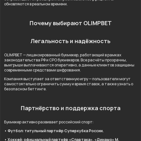
обновляются в реальном времени.
Почему выбирают OLIMPBET
Легальность и надёжность
OLIMPBET — лицензированный букмекер, работающий в рамках
законодательства РФ и СРО букмекеров. Все расчёты прозрачны,
выигрыши выплачиваются оперативно, а данные клиентов защищены
современными средствами шифрования.
Компания выступает за ответственную игру — пользователи могут
самостоятельно ограничить сумму и время ставок, а также узнать о
безопасном беттинге.
Партнёрство и поддержка спорта
Букмекер активно развивает российский спорт:
• Футбол: титульный партнёр Суперкубка России.
• Хоккей: официальный партнёр «Спартака», «Динамо» М,