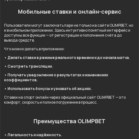
Мобильные ставки и онлайн-сервис
Пользователи могут заключать пари не только на сайте OLIMPBET, но
и в мобильном приложении. Здесь интуитивно понятный интерфейс и
доступны все функции — от регистрации и пополнения счёта до
вывода средств.
Что можно делать в приложении:
• Делать ставки в режиме реального времени и до начала матча.
• Смотреть трансляции.
• Получать уведомления о результатах и изменениях
коэффициентов.
• Использовать бонусы и узнавать об акциях.
Ставки на спорт онлайн через официальный сайт OLIMPBET — это
комфорт, скорость и полное погружение в процесс.
Преимущества OLIMPBET
• Легальность и надёжность.