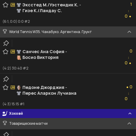
1
Эксстед М./Уэстендик К.
-
Гизе К./Ландау С.
:
0
0
●
(6:1, 0:0) 0:0 #2
World Tennis W35. Чакабуко. Аргентина. Грунт
0
0
Санчес Ана София
-
Босио Виктория
:
0
0
●
(4:2) 30:40 #2
0
0
Педоне Джорджия
-
●
Перес Аларкон Лучиана
:
0
0
(4:3) 15:15 #1
Хоккей
Товарищеские матчи