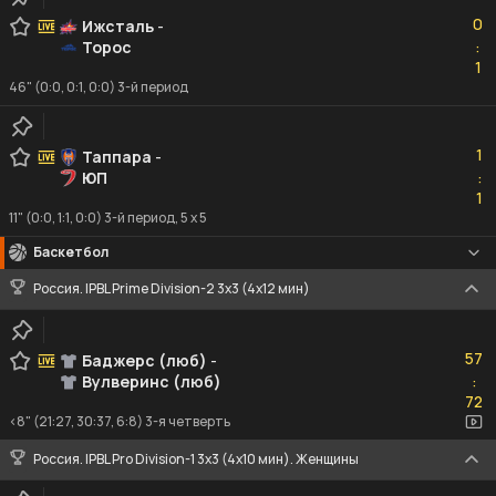
0
0
Ижсталь
-
Торос
:
1
1
46" (0:0, 0:1, 0:0) 3-й период
1
1
Таппара
-
ЮП
:
1
1
11" (0:0, 1:1, 0:0) 3-й период, 5 x 5
Баскетбол
Россия. IPBL Prime Division-2 3x3 (4x12 мин)
57
57
Баджерс (люб)
-
Вулверинс (люб)
:
72
72
<8" (21:27, 30:37, 6:8) 3-я четверть
Россия. IPBL Pro Division-1 3x3 (4x10 мин). Женщины