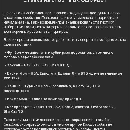
Ставки на спорт в БК OLIMPBET
На сайте и в мобильном приложении каждый день доступны тысячи
спортивных событий. Пользователи могут заключать пари как до
начала матча, так и во время игры: анализировать статистику,
выбирать исходы, включая форы и тоталы, а также прогнозировать
долгосрочные результаты турниров.
В линии представлены все популярные виды спорта, на которые можно
сделать ставку:
• Футбол — чемпионаты и кубки разных уровней, в том числе
топовые европейские лиги.
• Хоккей — НХЛ, КХЛ, ВХЛ, МХЛ и т. д.
• Баскетбол — НБА, Евролига, Единая Лига ВТБ и другие значимые
события.
• Теннис — турниры Большого шлема, ATP, WTA, ITF и
челленджеры.
• Бокс и ММА — топовые бои и андеркарды.
• Киберспорт — ивенты по CS2, Dota 2, Valorant, Overwatch 2,
StarCraft 2.
Также в линии есть и дополнительные направления — гандбол,
бейсбол, снукер, водное поло и многое другое. Каждое событие
сопровождается расширенной росписью, а коэффициенты