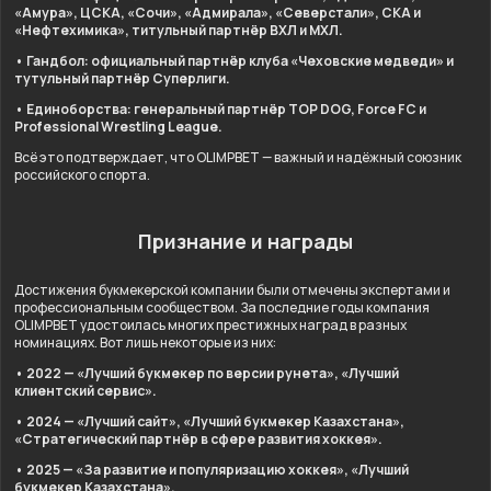
«Амура», ЦСКА, «Сочи», «Адмирала», «Северстали», СКА и
«Нефтехимика», титульный партнёр ВХЛ и МХЛ.
• Гандбол: официальный партнёр клуба «Чеховские медведи» и
тутульный партнёр Суперлиги.
• Единоборства: генеральный партнёр TOP DOG, Force FC и
Professional Wrestling League.
Всё это подтверждает, что OLIMPBET — важный и надёжный союзник
российского спорта.
Признание и награды
Достижения букмекерской компании были отмечены экспертами и
профессиональным сообществом. За последние годы компания
OLIMPBET удостоилась многих престижных наград в разных
номинациях. Вот лишь некоторые из них:
• 2022 — «Лучший букмекер по версии рунета», «Лучший
клиентский сервис».
• 2024 — «Лучший сайт», «Лучший букмекер Казахстана»,
«Стратегический партнёр в сфере развития хоккея».
• 2025 — «За развитие и популяризацию хоккея», «Лучший
букмекер Казахстана».