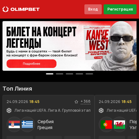
Вход
Регистрация
Топ Линия
+
368
24.09.2026
18:45
24.09.2026
18:45
Лига наций UEFA. Лига A. Групповой этап
Лига наций UEFA.
Сербия
Пор
Греция
Уэл