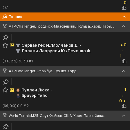
0
44"
Теннис
ATP Challenger. Гродзиск-Мазовецкий. Польша. Хард. Пары. Финал
0
0
Сервантес И./Молчанов Д.
-
●
Лалами Лаарусси Ю./Печонка Ф.
:
1
1
(0:6, 2:2) 30:30 #1
ATP Challenger. Стамбул. Турция. Хард
1
1
Пуллен Люка
-
Брауэр Гийс
:
0
0
●
(6:1, 0:0) 0:0 #2
World Tennis M25. Саут-Хейвен. США. Хард. Пары. Финал
1