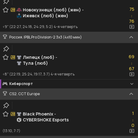
75
75
Новокузнецк (люб) (жен)
-
Ижевск (люб) (жен)
:
76
76
<9" (22:27, 24:18, 24:29, 5:2) 4-я четверть
Россия. IPBL Pro Division-2 3x3 (4x10 мин)
69
69
Липецк (люб)
-
Тула (люб)
:
67
67
<8" (22:19, 25:24, 19:17, 3:7) 4-я четверть
Киберспорт
CS2. CCT Europe
1
1
Black Phoenix
-
CYBERSHOKE Esports
:
0
0
(13:10, 7:7)