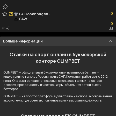
0
0
EA Copenhagen
-
SAW
:
0
0
(0:4)
Больше информации
Ставки на спорт онлайн в букмекерской
конторе OLIMPBET
OLIMPBET — официальный букмекер, один из лидеров беттинг-
индустрии не только в России, но и в СНГ. Компания работает с 2012
года. Она выстраивает отношения с пользователями на основе
доверия, прозрачности и честной игры, объединяя сотни тысяч
бетторов.
OLIMPBET — не просто платформа для ставок на спорт, а современная
экосистема, где сочетаются инновации и высокая надёжность.