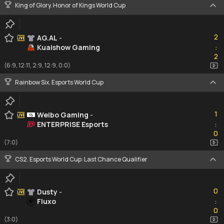
King of Glory. Honor of Kings World Cup
2
2
AG.AL
-
Kuaishow Gaming
:
2
2
(6:9, 12:11, 2:9, 12:9, 0:0)
Rainbow Six. Esports World Cup
1
1
Weibo Gaming
-
ENTERPRISE Esports
:
0
0
(7:0)
CS2. Esports World Cup: Last Chance Qualifier
0
0
Dusty
-
Fluxo
:
0
0
(3:0)