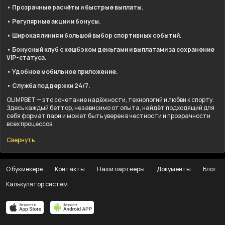
• Прозрачные расчёты и быстрые выплаты.
• Регулярные акции и бонусы.
• Широкая линия и большой выбор спортивных событий.
• Бонусный клуб с кешбэком деньгами и выплатами за сохранение
VIP-статуса.
• Удобное мобильное приложение.
• Служба поддержки 24/7.
OLIMPBET — это сочетание надёжности, технологий и любви к спорту.
Здесь каждый беттор, независимо от опыта, найдёт подходящий для
себя формат пари и может быть уверен в честности и прозрачности
всех процессов.
Свернуть
О букмекере
Контакты
Наши партнеры
Документы
Блог
Калькулятор систем