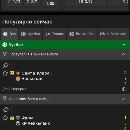
П1
1.73
X
3.71
П1
2.59
X
3
4.30
Популярно сейчас
Все
Футбол
Теннис
Баскетбол
Киберспорт
Футбол
Португалия. Примейра-лига
2
2
Санта-Клара
-
Насьонал
:
2
2
(2:2) Перерыв
Исландия. Беста дейлд
1
1
Фрам
-
КР Рейкьявик
:
3
3