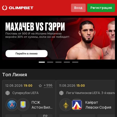
Вход
Регистрация
Топ Линия
+
996
12.08.2026
19:00
11.08.2026
15:00
Суперкубок UEFA
Лига Чемпионов UEFA. 3-й квали
ПСЖ
Кайрат
Астон Вилла
Левски София
П2