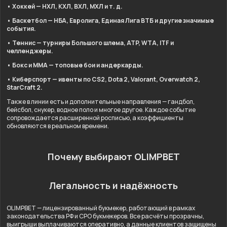
• Хоккей — НХЛ, КХЛ, ВХЛ, МХЛ и т. д.
• Баскетбол — НБА, Евролига, Единая Лига ВТБ и другие значимые
события.
• Теннис — турниры Большого шлема, ATP, WTA, ITF и
челленджеры.
• Бокс и ММА — топовые бои и андеркарды.
• Киберспорт — ивенты по CS2, Dota 2, Valorant, Overwatch 2,
StarCraft 2.
Также в линии есть и дополнительные направления — гандбол,
бейсбол, снукер, водное поло и многое другое. Каждое событие
сопровождается расширенной росписью, а коэффициенты
обновляются в реальном времени.
Почему выбирают OLIMPBET
Легальность и надёжность
OLIMPBET — лицензированный букмекер, работающий в рамках
законодательства РФ и СРО букмекеров. Все расчёты прозрачны,
выигрыши выплачиваются оперативно, а данные клиентов защищены