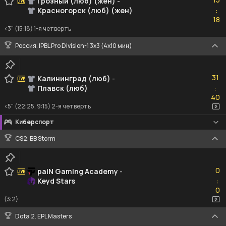
Грозный (люб) (жен)
-
Красногорск (люб) (жен)
:
18
18
<3" (15:18) 1-я четверть
Россия. IPBL Pro Division-1 3x3 (4x10 мин)
31
31
Калининград (люб)
-
Плавск (люб)
:
40
40
<5" (22:25, 9:15) 2-я четверть
Киберспорт
CS2. BB Storm
0
0
paiN Gaming Academy
-
Keyd Stars
:
0
0
(3:2)
Dota 2. EPL Masters