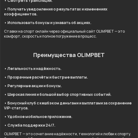
• Смотреть трансляции.
• Получать уведомления о результатах и изменениях
коэффициентов.
• Использовать бонусы и узнавать об акциях.
Ставки на спорт онлайн через официальный сайт OLIMPBET — это
комфорт, скорость и полное погружение в процесс.
Преимущества OLIMPBET
• Легальность и надёжность.
• Прозрачные расчёты и быстрые выплаты.
• Регулярные акции и бонусы.
• Широкая линия и большой выбор спортивных событий.
• Бонусный клуб с кешбэком деньгами и выплатами за сохранение
VIP-статуса.
• Удобное мобильное приложение.
• Служба поддержки 24/7.
OLIMPBET — это сочетание надёжности, технологий и любви к спорту.