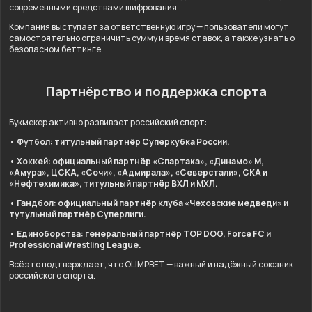
современными средствами шифрования.
Компания выступает за ответственную игру — пользователи могут
самостоятельно ограничить сумму и время ставок, а также узнать о
безопасном беттинге.
Партнёрство и поддержка спорта
Букмекер активно развивает российский спорт:
• Футбол: титульный партнёр Суперкубка России.
• Хоккей: официальный партнёр «Спартака», «Динамо» М,
«Амура», ЦСКА, «Сочи», «Адмирала», «Северстали», СКА и
«Нефтехимика», титульный партнёр ВХЛ и МХЛ.
• Гандбол: официальный партнёр клуба «Чеховские медведи» и
тутульный партнёр Суперлиги.
• Единоборства: генеральный партнёр TOP DOG, Force FC и
Professional Wrestling League.
Всё это подтверждает, что OLIMPBET — важный и надёжный союзник
российского спорта.