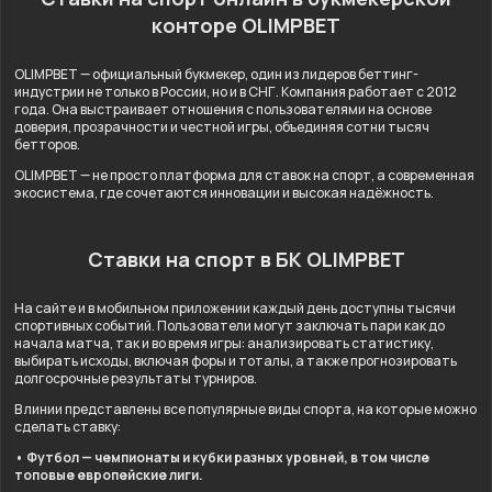
конторе OLIMPBET
OLIMPBET — официальный букмекер, один из лидеров беттинг-
индустрии не только в России, но и в СНГ. Компания работает с 2012
года. Она выстраивает отношения с пользователями на основе
доверия, прозрачности и честной игры, объединяя сотни тысяч
бетторов.
OLIMPBET — не просто платформа для ставок на спорт, а современная
экосистема, где сочетаются инновации и высокая надёжность.
Ставки на спорт в БК OLIMPBET
На сайте и в мобильном приложении каждый день доступны тысячи
спортивных событий. Пользователи могут заключать пари как до
начала матча, так и во время игры: анализировать статистику,
выбирать исходы, включая форы и тоталы, а также прогнозировать
долгосрочные результаты турниров.
В линии представлены все популярные виды спорта, на которые можно
сделать ставку:
• Футбол — чемпионаты и кубки разных уровней, в том числе
топовые европейские лиги.