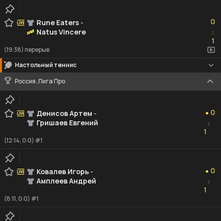
0
0
Rune Eaters
-
Natus Vincere
:
1
1
(19:38) перерыв
Настольный теннис
Россия. Лига Про
0
0
Денисов Артем
-
●
Гришаев Евгений
:
1
1
(12:14, 0:0) #1
0
0
Ковалев Игорь
-
●
Амплеев Андрей
:
1
1
(8:11, 0:0) #1
0