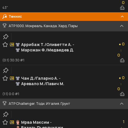
0
43"
Теннис
ATP 1000. Монреаль. Канада. Хард. Пары
0
0
Аррибаж Т./Оливетти А.
-
●
Марожан Ф./Медведев Д.
:
0
0
(0:1) 30:30 #1
0
0
Чан Д./Галарно А.
-
●
Аревало М./Павич М.
:
0
0
(1:1) 0:0 #1
ATP Challenger. Тоди. Италия. Грунт
1
1
Мрва Максим
-
Базиль Пьерлуиджи
: