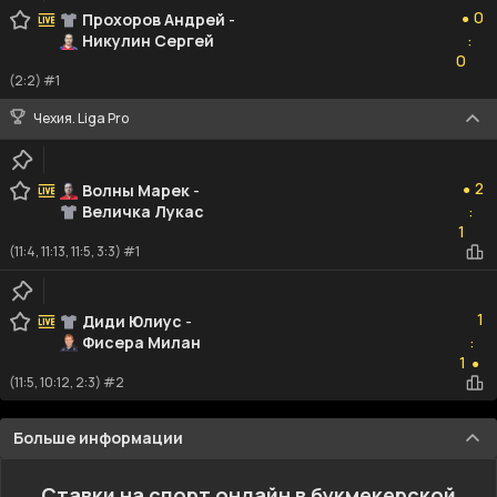
0
Прохоров Андрей
-
●
Никулин Сергей
:
0
0
(2:2) #1
Чехия. Liga Pro
2
2
Волны Марек
-
●
Величка Лукас
:
1
1
(11:4, 11:13, 11:5, 3:3) #1
1
1
Диди Юлиус
-
Фисера Милан
:
1
1
●
(11:5, 10:12, 2:3) #2
Больше информации
Ставки на спорт онлайн в букмекерской