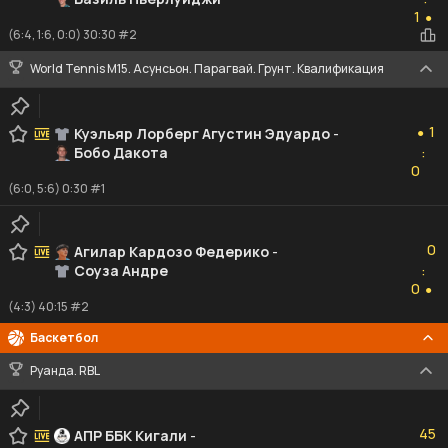
1
1
●
(6:4, 1:6, 0:0) 30:30 #2
World Tennis M15. Асунсьон. Парагвай. Грунт. Квалификация
1
1
Куэльяр Лорберг Агустин Эдуардо
-
●
Бобо Дакота
:
0
0
(6:0, 5:6) 0:30 #1
0
0
Агилар Кардозо Федерико
-
Соуза Андре
:
0
0
●
(4:3) 40:15 #2
Баскетбол
Руанда. RBL
45
45
АПР ББК Кигали
-