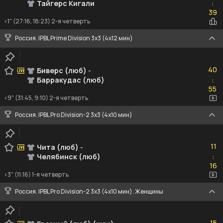
Тайгерс Кигали
:
39
39
<1" (27:16, 18:23) 2-я четверть
Россия. IPBL Prime Division 3x3 (4x12 мин)
40
40
Биверс (люб)
-
Барракудас (люб)
:
55
55
<9" (31:45, 9:10) 2-я четверть
Россия. IPBL Pro Division-2 3x3 (4x10 мин)
11
11
Чита (люб)
-
Челябинск (люб)
:
16
16
<3" (11:16) 1-я четверть
Россия. IPBL Pro Division-2 3x3 (4x10 мин). Женщины
15
15