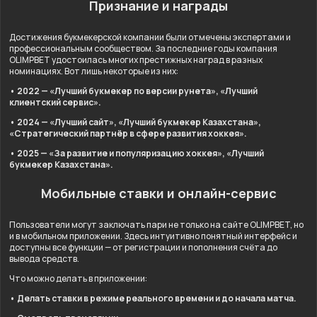
Признание и награды
Достижения букмекерской компании были отмечены экспертами и
профессиональным сообществом. За последние годы компания
OLIMPBET удостоилась многих престижных наград в разных
номинациях. Вот лишь некоторые из них:
• 2022 — «Лучший букмекер по версии рунета», «Лучший
клиентский сервис».
• 2024 — «Лучший сайт», «Лучший букмекер Казахстана»,
«Стратегический партнёр в сфере развития хоккея».
• 2025 — «За развитие и популяризацию хоккея», «Лучший
букмекер Казахстана».
Мобильные ставки и онлайн-сервис
Пользователи могут заключать пари не только на сайте OLIMPBET, но
и в мобильном приложении. Здесь интуитивно понятный интерфейс и
доступны все функции — от регистрации и пополнения счёта до
вывода средств.
Что можно делать в приложении:
• Делать ставки в режиме реального времени и до начала матча.