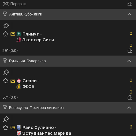
(1:3) Перерыв
Англия. Кубок лиги
0
0
Плимут
-
Эксетер Сити
:
0
0
59" (0:0)
Румыния. Суперлига
0
0
Сепси
-
ФКСБ
:
0
0
87" (0:0)
Венесуэла. Примера дивизион
2
2
Райо Сулиано
-
Эстудиантес Мерида
:
0