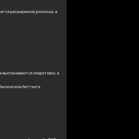
дается расширенной росписью, а
ши выплачиваются оперативно, а
 безопасном беттинге.