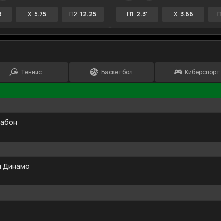
8
X
5.75
П2
12.25
П1
2.31
X
3.66
П
Теннис
Баскетбол
Киберспорт
сабон
 Динамо