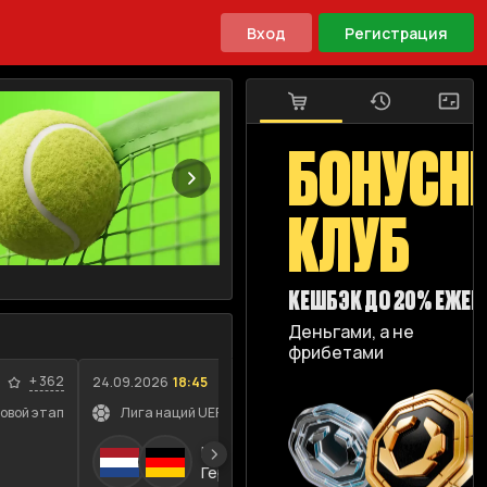
Вход
Регистрация
БОНУСН
КЛУБ
КЕШБЭК ДО 20% ЕЖЕ
Деньгами, а не
фрибетами
+
362
+
364
24.09.2026
18:45
08.08.202
повой этап
Лига наций UEFA. Лига A. Групповой этап
ATP 10
Нидерланды
Германия