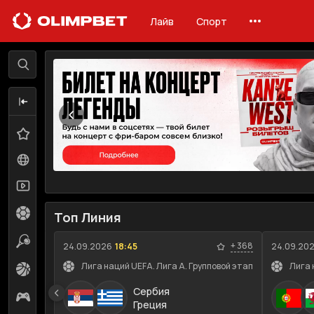
Лайв
Спорт
Лайв
Линия
Избранное
0
Все события
145
Трансляции
72
Футбол
47
Топ Линия
Теннис
15
+
368
24.09.2026
18:45
24.09.20
Лига наций UEFA. Лига A. Групповой этап
Лига 
Баскетбол
7
Сербия
Киберспорт
6
Греция