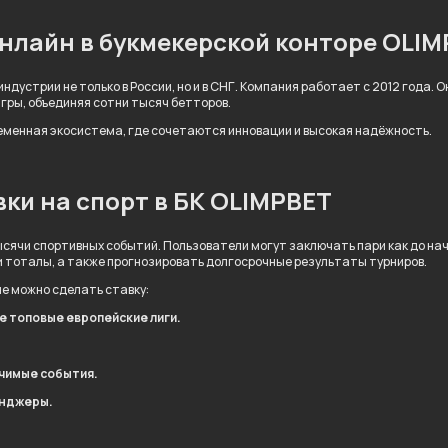
онлайн в букмекерской конторе OLI
ндустрии не только в России, но и в СНГ. Компания работает с 2012 года.
игры, объединяя сотни тысяч бетторов.
ременная экосистема, где сочетаются инновации и высокая надёжность.
ки на спорт в БК OLIMPBET
сячи спортивных событий. Пользователи могут заключать пари как до нача
и тоталы, а также прогнозировать долгосрочные результаты турниров.
ые можно сделать ставку:
ле топовые европейские лиги.
ачимые события.
енджеры.