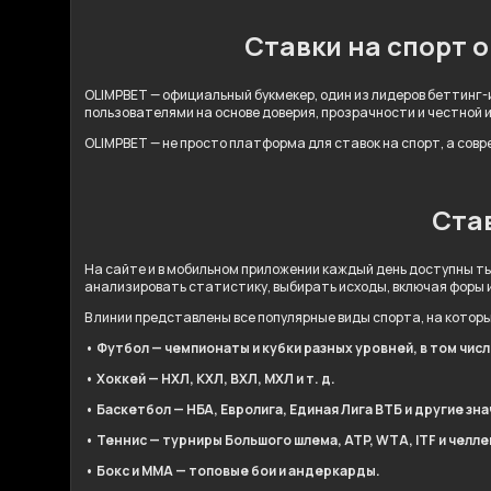
Ставки на спорт 
OLIMPBET — официальный букмекер, один из лидеров беттинг-и
пользователями на основе доверия, прозрачности и честной 
OLIMPBET — не просто платформа для ставок на спорт, а сов
Став
На сайте и в мобильном приложении каждый день доступны ты
анализировать статистику, выбирать исходы, включая форы 
В линии представлены все популярные виды спорта, на котор
• Футбол — чемпионаты и кубки разных уровней, в том чис
• Хоккей — НХЛ, КХЛ, ВХЛ, МХЛ и т. д.
• Баскетбол — НБА, Евролига, Единая Лига ВТБ и другие зн
• Теннис — турниры Большого шлема, ATP, WTA, ITF и челл
• Бокс и ММА — топовые бои и андеркарды.