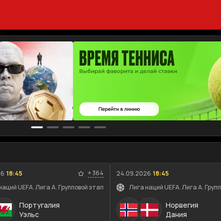
+
364
26
18:45
24.09.2026
18:45
наций UEFA. Лига A. Групповой этап
Лига наций UEFA. Лига A. Груп
Португалия
Норвегия
Уэльс
Дания