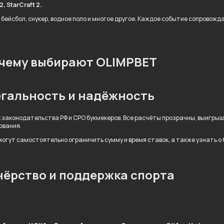
, StarCraft 2.
 бейсбол, снукер, водное поло и многое другое. Каждое событие сопровож
чему выбирают OLIMPBET
гальность и надёжность
 законодательства РФ и СРО букмекеров. Все расчёты прозрачны, выигры
ования.
огут самостоятельно ограничить сумму и время ставок, а также узнать о
ёрство и поддержка спорта