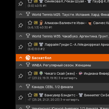
Синякова К./Чжан Шуай
-
Гауфф К./
(5:0) 40:15 #1
World Tennis M25. Таусте. Испания. Хард. Фин
Алмазан Валиенте Изан
-
Санчес К
(4:6, 1:3) 40:30 #1
World Tennis W35. Чакабуко. Аргентина. Грунт
Ларрайя Гуиди С.-А./Медиорреал Ариас
(6:6) 0:0 #2
Баскетбол
WNBA. Регулярный сезон. Женщины
Чикаго Скай (жен)
-
Индиана Фивер
<1" (23:22, 19:31, 19:18) 3-я четверть
Канада. CEBL. 1/2 финала
Ванкувер Бэндитс
-
Виннипег Си Б
<1" (25:28, 21:21, 20:23) 3-я четверть
Чемпионат Южной Америки. 1/2 финала. Жен