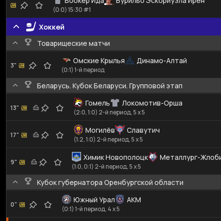
Вобкер Ида
Бурильо Эскориуэла Ирен
(0:0) 15:30 #1
Хоккей
Товарищеские матчи
Омские Крылья
Динамо-Алтай
3"
(0:1) 1-й период
Беларусь. Кубок Беларуси. Групповой этап
Гомель
Локомотив-Орша
13"
(2:0, 1:0) 2-й период, 5 x 5
Могилёв
Славутич
17"
(1:2, 1:0) 2-й период, 5 x 5
Химик Новополоцк
Металлург-Жлоб
9"
(1:0, 0:1) 2-й период, 5 x 5
Кубок губернатора Оренбургской области
Южный Урал
АКМ
0"
(0:1) 1-й период, 4 x 5