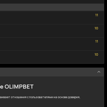
1
1
1
1
1
0
1
0
1
1
1
1
1
0
1
0
ре OLIMPBET
траивает отношения с пользователями на основе доверия,