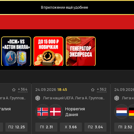
В приложении ещё удобнее
+
364
+
362
24.09.2026
18:45
24.09.202
Лига наций UEFA. Лига A. Групповой этап
Лига наций UEFA. Лига A. Групповой этап
галия
Норвегия
Дания
П2
12.25
П1
2.31
X
3.66
П2
3.04
П1
2.52