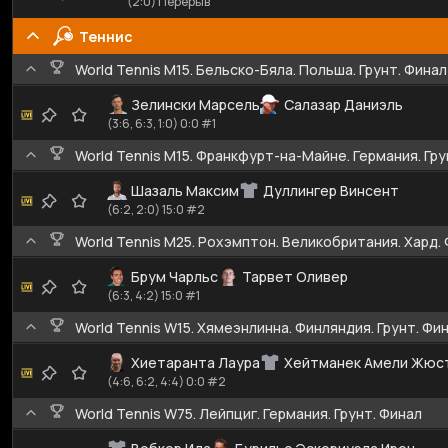
(2:0) Перерыв
Теннис
World Tennis M15. Бельско-Бяла. Польша. Грунт. Финал
Зелински Марсель
Салазар Даниэль
(3:6, 6:3, 1:0) 0:0 #1
World Tennis M15. Франкфурт-на-Майне. Германия. Гру
Шазаль Максим
Дуллингер Винсент
(6:2, 2:0) 15:0 #2
World Tennis M25. Рохэмптон. Великобритания. Хард.
Брум Чарльс
Тарвет Оливер
(6:3, 4:2) 15:0 #1
World Tennis W15. Хямеэнлинна. Финляндия. Грунт. Фи
Хиетаранта Лаура
Хейтманек Амели Жюс
(4:6, 6:2, 4:4) 0:0 #2
World Tennis W75. Лейпциг. Германия. Грунт. Финал