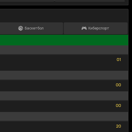
Баскетбол
Киберспорт
0
1
0
1
0
0
0
0
0
0
0
0
2
0
2
0