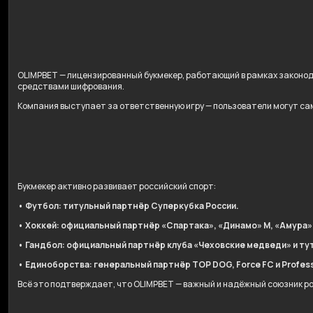
OLIMPBET — лицензированный букмекер, работающий в рамках законо
средствами шифрования.
Компания выступает за ответственную игру — пользователи могут сам
Букмекер активно развивает российский спорт:
• Футбол: титульный партнёр Суперкубка России.
• Хоккей: официальный партнёр «Спартака», «Динамо» М, «Амура»
• Гандбол: официальный партнёр клуба «Чеховские медведи» и ту
• Единоборства: генеральный партнёр TOP DOG, Force FC и Professi
Всё это подтверждает, что OLIMPBET — важный и надёжный союзник р