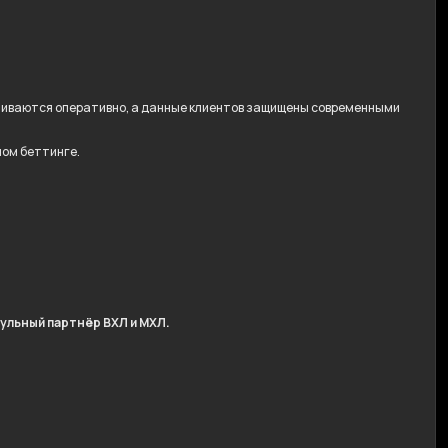
ачиваются оперативно, а данные клиентов защищены современными
ном беттинге.
ульный партнёр ВХЛ и МХЛ.