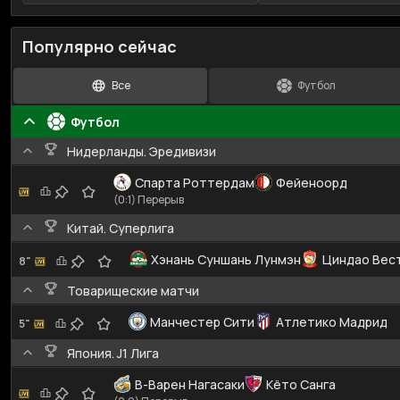
Популярно сейчас
Все
Футбол
Футбол
Нидерланды. Эредивизи
Спарта Роттердам
Фейеноорд
(0:1) Перерыв
Китай. Суперлига
Хэнань Суншань Лунмэн
Циндао Вес
8"
Товарищеские матчи
Манчестер Сити
Атлетико Мадрид
5"
Япония. J1 Лига
В-Варен Нагасаки
Кёто Санга