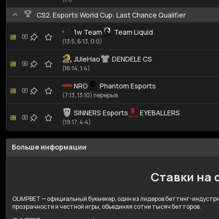
CS2. Esports World Cup: Last Chance Qualifier
1w Team
Team Liquid
(13:5, 6:13, 0:0)
JIJieHao
DENDELE CS
(16:14, 1:4)
NRG
Phantom Esports
(7:13, 13:10) перерыв
SINNERS Esports
EYEBALLERS
(19:17, 4:4)
Больше информации
Ставки на 
OLIMPBET — официальный букмекер, один из лидеров беттинг-индустрии
прозрачности и честной игры, объединяя сотни тысяч бетторов.