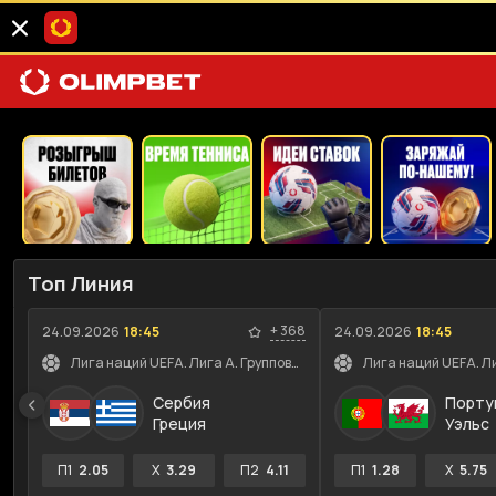
Топ Линия
+
368
24.09.2026
18:45
24.09.2026
18:45
Лига наций UEFA. Лига A. Групповой этап
Сербия
Порту
Греция
Уэльс
П1
2.05
X
3.29
П2
4.11
П1
1.28
X
5.75