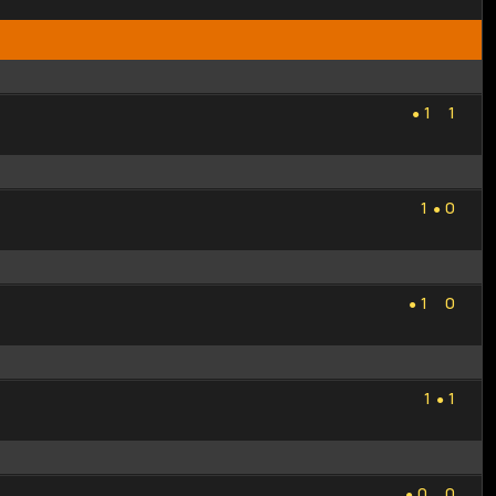
1
1
1
1
●
1
0
1
0
●
1
0
1
0
●
1
1
1
1
●
0
0
0
0
●