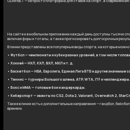
OLIMPBET — не просто платформа для ставок на спорт, а современная
На сайте и в мобильном приложении каждый день доступны тысячи спо
включая форы и тоталы, а также прогнозировать долгосрочные резул
В линии представлены все популярные виды спорта, на которые можно
• Футбол — чемпионаты и кубки разных уровней, в том числе топов
• Хоккей — НХЛ, КХЛ, ВХЛ, МХЛ и т. д.
• Баскетбол — НБА, Евролига, Единая Лига ВТБ и другие значимые с
• Теннис — турниры Большого шлема, ATP, WTA, ITF и челленджеры
• Бокс и ММА — топовые бои и андеркарды.
• Киберспорт — ивенты по CS2, Dota 2, Valorant, Overwatch 2, StarCr
Также в линии есть и дополнительные направления — гандбол, бейсбо
времени.