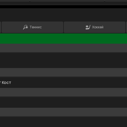
Теннис
Хоккей
т Кост