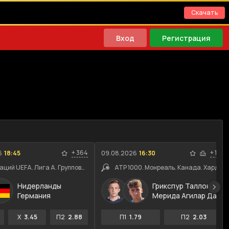
Скачать
Вход
Регистрация
+
364
+
114
6
18:45
09.08.2026
16:30
Лига наций UEFA. Лига A. Групповой этап
ATP 1000. Монреаль. Канада. Хард
Нидерланды
Грикспур Таллон
Германия
Мерида Агилар Даниэль
X
3.45
П2
2.88
П1
1.79
П2
2.03