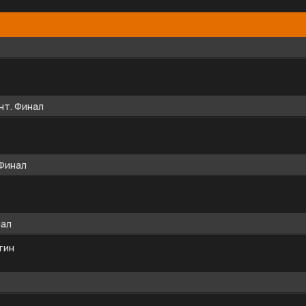
нт. Финал
 Финал
нал
тин