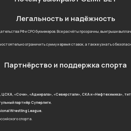
Легальность и надёжность
дательства РФ и СРО букмекеров. Все расчёты прозрачны, выигрыши выпл
остоятельно ограничить сумму и время ставок, а также узнать о безопас
Партнёрство и поддержка спорта
, ЦСКА, «Сочи», «Адмирала», «Северстали», СКА и «Нефтехимика», тит
тульный партнёр Суперлиги.
onal Wrestling League.
оссийского спорта.