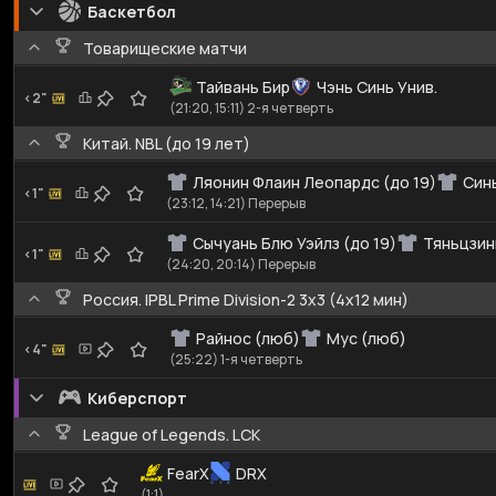
Баскетбол
Товарищеские матчи
Тайвань Бир
Чэнь Синь Унив.
<2"
(21:20, 15:11) 2-я четверть
Китай. NBL (до 19 лет)
Ляонин Флаин Леопардс (до 19)
Синь
<1"
(23:12, 14:21) Перерыв
Сычуань Блю Уэйлз (до 19)
Тяньцзин
<1"
(24:20, 20:14) Перерыв
Россия. IPBL Prime Division-2 3x3 (4x12 мин)
Райнос (люб)
Мус (люб)
<4"
(25:22) 1-я четверть
Киберспорт
League of Legends. LCK
FearX
DRX
(1:1)