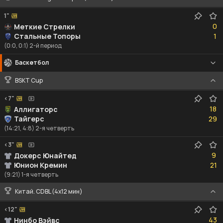
1"
0
0
Меткие Стрелки
1
Стальные Топоры
1
(0:0, 0:1) 2-й период
Баскетбол
BSKT Cup
<7"
18
18
Аллигаторс
29
Тайгерс
29
(14:21, 4:8) 2-я четверть
<3"
9
9
Докерс Юнайтед
21
Юнион Кремин
21
(9:21) 1-я четверть
Китай. CDBL (4x12 мин)
<12"
43
43
Нинбо Вэйвс
39