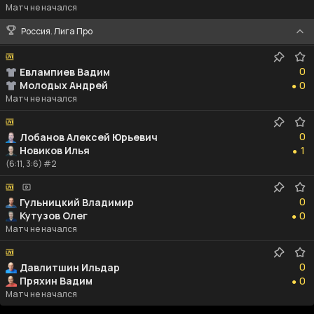
Матч не начался
Россия. Лига Про
0
0
Евлампиев Вадим
0
Молодых Андрей
0
●
Матч не начался
0
0
Лобанов Алексей Юрьевич
1
Новиков Илья
1
●
(6:11, 3:6) #2
0
0
Гульницкий Владимир
0
Кутузов Олег
0
●
Матч не начался
0
0
Давлитшин Ильдар
0
Пряхин Вадим
0
●
Матч не начался