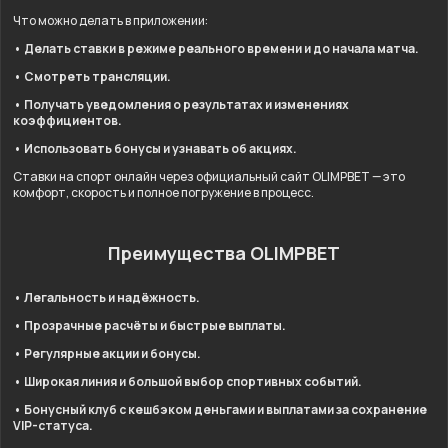
Что можно делать в приложении:
• Делать ставки в режиме реального времени и до начала матча.
• Смотреть трансляции.
• Получать уведомления о результатах и изменениях
коэффициентов.
• Использовать бонусы и узнавать об акциях.
Ставки на спорт онлайн через официальный сайт OLIMPBET — это
комфорт, скорость и полное погружение в процесс.
Преимущества OLIMPBET
• Легальность и надёжность.
• Прозрачные расчёты и быстрые выплаты.
• Регулярные акции и бонусы.
• Широкая линия и большой выбор спортивных событий.
• Бонусный клуб с кешбэком деньгами и выплатами за сохранение
VIP-статуса.