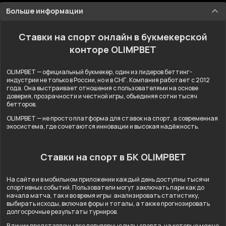
Больше информации
Ставки на спорт онлайн в букмекерской
конторе OLIMPBET
OLIMPBET — официальный букмекер, один из лидеров беттинг-
индустрии не только в России, но и в СНГ. Компания работает с 2012
года. Она выстраивает отношения с пользователями на основе
доверия, прозрачности и честной игры, объединяя сотни тысяч
бетторов.
OLIMPBET — не просто платформа для ставок на спорт, а современная
экосистема, где сочетаются инновации и высокая надёжность.
Ставки на спорт в БК OLIMPBET
На сайте и в мобильном приложении каждый день доступны тысячи
спортивных событий. Пользователи могут заключать пари как до
начала матча, так и во время игры: анализировать статистику,
выбирать исходы, включая форы и тоталы, а также прогнозировать
долгосрочные результаты турниров.
В линии представлены все популярные виды спорта, на которые можно