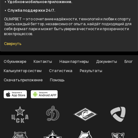
• Удобное мобильное приложение.
• Служба поддержки 24/7.
OLIMPBET — это сочетание надёжности, технологий и любви к спорту.
Здесь каждый беттор, независимо от опыта, найдёт подходящий для
себя формат пари и может быть уверен в честности и прозрачности
всех процессов.
Свернуть
О букмекере
Контакты
Наши партнеры
Документы
Блог
Калькулятор систем
Статистика
Результаты
Скачать приложение
Помощь