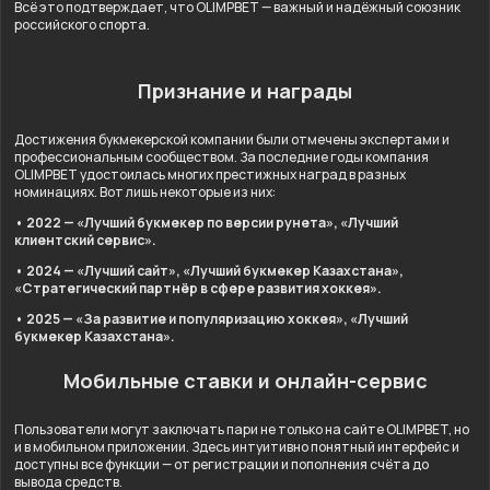
Всё это подтверждает, что OLIMPBET — важный и надёжный союзник
российского спорта.
Признание и награды
Достижения букмекерской компании были отмечены экспертами и
профессиональным сообществом. За последние годы компания
OLIMPBET удостоилась многих престижных наград в разных
номинациях. Вот лишь некоторые из них:
• 2022 — «Лучший букмекер по версии рунета», «Лучший
клиентский сервис».
• 2024 — «Лучший сайт», «Лучший букмекер Казахстана»,
«Стратегический партнёр в сфере развития хоккея».
• 2025 — «За развитие и популяризацию хоккея», «Лучший
букмекер Казахстана».
Мобильные ставки и онлайн-сервис
Пользователи могут заключать пари не только на сайте OLIMPBET, но
и в мобильном приложении. Здесь интуитивно понятный интерфейс и
доступны все функции — от регистрации и пополнения счёта до
вывода средств.