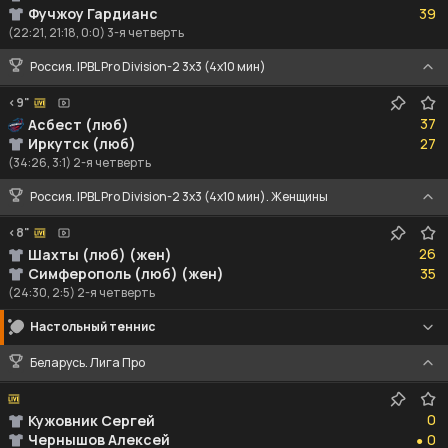
Фучжоу Гардианс
39
(22:21, 21:18, 0:0) 3-я четверть
Россия. IPBL Pro Division-2 3x3 (4x10 мин)
<9"
37
37
Асбест (люб)
27
Иркутск (люб)
27
(34:26, 3:1) 2-я четверть
Россия. IPBL Pro Division-2 3x3 (4x10 мин). Женщины
<8"
26
26
Шахты (люб) (жен)
35
Симферополь (люб) (жен)
35
(24:30, 2:5) 2-я четверть
Настольный теннис
Беларусь. Лига Про
0
0
Кужовник Сергей
0
Чернышов Алексей
0
●