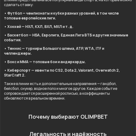
сделать ставку:
• Футбол — чемпионаты и кубки разных уровней, в том числе
топовые европейские лиги.
• Хоккей — НХЛ, КХЛ, ВХЛ, МХЛ и т. д.
• Баскетбол — НБА, Евролига, Единая Лига ВТБ и другие значимые
события.
• Теннис — турниры Большого шлема, ATP, WTA, ITF и
челленджеры.
• Бокс и ММА — топовые бои и андеркарды.
• Киберспорт — ивенты по CS2, Dota 2, Valorant, Overwatch 2,
StarCraft 2.
Также в линии есть и дополнительные направления — гандбол,
бейсбол, снукер, водное поло и многое другое. Каждое событие
сопровождается расширенной росписью, а коэффициенты
обновляются в реальном времени.
Почему выбирают OLIMPBET
Легальность и надёжность