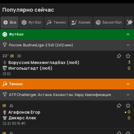
Популярно сейчас
Все
Футбол
Теннис
Хоккей
Баскетбол
Футбол
Россия. BudnesLiga-2 5x5 (2x12 мин)
22"
3
3
Боруссия Менхенгладбах (люб)
0
Ингольштадт (люб)
0
(3:0)
Теннис
ATP Challenger. Астана. Казахстан. Хард. Квалификация
0
0
Агафонов Егор
●
0
Декерс Алек
0
(2:2) 30:15 #1