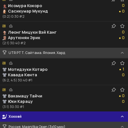
0
0
Исомура Кокоро
0
Сасикумар Мукунд
0
●
(0:2) 0:30 #2
0
0
Леонг Мицуки Вэй Канг
0
Арутюнян Эрик
0
●
(2:1) 30:40 #2
UTR PTT. Сайтама. Япония. Хард
1
1
Мотидзуки Котаро
●
0
Кавада Кента
0
(6:2, 4:5) 30:40 #1
0
0
Вакамацу Тайчи
●
0
Юки Карацу
0
(3:1) 30:30 #1
Хоккей
Россия. Magnitka Open (3х10 мин)