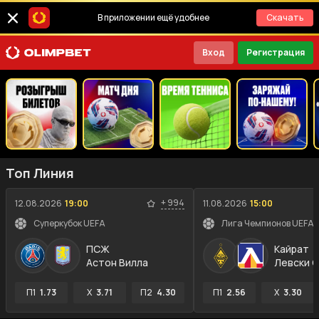
В приложении ещё удобнее
Скачать
Вход
Регистрация
Топ Линия
+
994
12.08.2026
19:00
11.08.2026
15:00
Суперкубок UEFA
ПСЖ
Кайрат
Астон Вилла
Левски 
П1
1.73
X
3.71
П2
4.30
П1
2.56
X
3.30