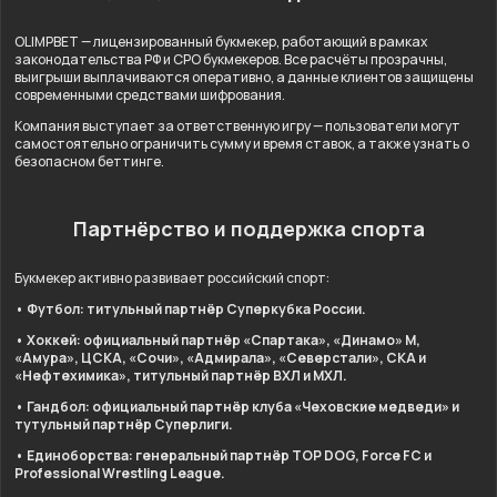
OLIMPBET — лицензированный букмекер, работающий в рамках
законодательства РФ и СРО букмекеров. Все расчёты прозрачны,
выигрыши выплачиваются оперативно, а данные клиентов защищены
современными средствами шифрования.
Компания выступает за ответственную игру — пользователи могут
самостоятельно ограничить сумму и время ставок, а также узнать о
безопасном беттинге.
Партнёрство и поддержка спорта
Букмекер активно развивает российский спорт:
• Футбол: титульный партнёр Суперкубка России.
• Хоккей: официальный партнёр «Спартака», «Динамо» М,
«Амура», ЦСКА, «Сочи», «Адмирала», «Северстали», СКА и
«Нефтехимика», титульный партнёр ВХЛ и МХЛ.
• Гандбол: официальный партнёр клуба «Чеховские медведи» и
тутульный партнёр Суперлиги.
• Единоборства: генеральный партнёр TOP DOG, Force FC и
Professional Wrestling League.