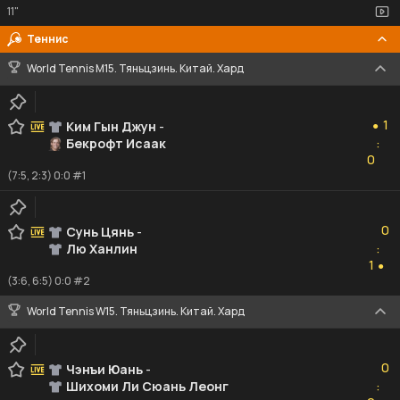
11"
Теннис
World Tennis M15. Тяньцзинь. Китай. Хард
1
1
Ким Гын Джун
-
●
Бекрофт Исаак
:
0
0
(7:5, 2:3) 0:0 #1
0
0
Сунь Цянь
-
Лю Ханлин
:
1
1
●
(3:6, 6:5) 0:0 #2
World Tennis W15. Тяньцзинь. Китай. Хард
0
0
Чэнъи Юань
-
Шихоми Ли Сюань Леонг
:
0