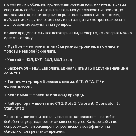
На сайте и в мобильном приложении каждый день доступны тысячи
спортивных событий. Пользователи могут заключать пари как до
начала матча, так и во время игры: анализировать статистику,
выбирать исходы, включая форы и тоталы, а также прогнозировать
долгосрочные результаты турниров.
В линии представлены все популярные виды спорта, на которые можно
сделать ставку:
• Футбол — чемпионаты и кубки разных уровней, в том числе
топовые европейские лиги.
• Хоккей — НХЛ, КХЛ, ВХЛ, МХЛ и т. д.
• Баскетбол — НБА, Евролига, Единая Лига ВТБ и другие значимые
события.
• Теннис — турниры Большого шлема, ATP, WTA, ITF и
челленджеры.
• Бокс и ММА — топовые бои и андеркарды.
• Киберспорт — ивенты по CS2, Dota 2, Valorant, Overwatch 2,
StarCraft 2.
Также в линии есть и дополнительные направления — гандбол,
бейсбол, снукер, водное поло и многое другое. Каждое событие
сопровождается расширенной росписью, а коэффициенты
обновляются в реальном времени.