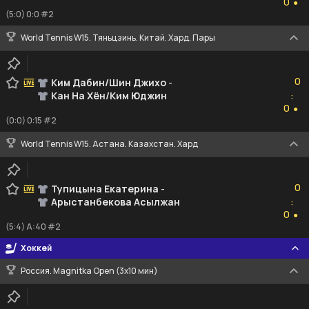
0
●
(5:0) 0:0 #2
World Tennis W15. Тяньцзинь. Китай. Хард. Пары
0
0
Ким Дабин/Шин Джихо
-
Кан На Хён/Ким Юджин
:
0
0
●
(0:0) 0:15 #2
World Tennis W15. Астана. Казахстан. Хард
0
0
Тупицына Екатерина
-
Арыстанбекова Асылжан
:
0
0
●
(5:4) A:40 #2
Хоккей
Россия. Magnitka Open (3х10 мин)
0