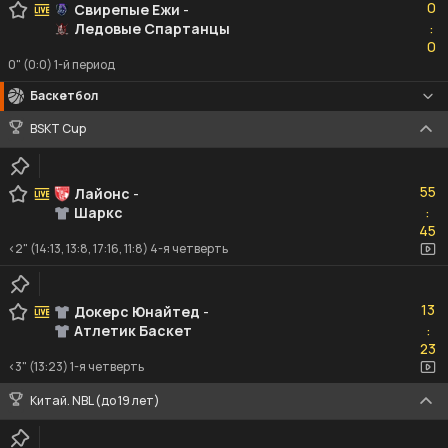
0
Свирепые Ежи
-
Ледовые Спартанцы
:
0
0
0" (0:0) 1-й период
Баскетбол
BSKT Cup
55
55
Лайонс
-
Шаркс
:
45
45
<2" (14:13, 13:8, 17:16, 11:8) 4-я четверть
13
13
Докерс Юнайтед
-
Атлетик Баскет
:
23
23
<3" (13:23) 1-я четверть
Китай. NBL (до 19 лет)
8