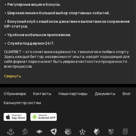
• Регулярные акции и бонусы.
• Широкая линия и большой выбор спортивных событий.
• Бонусный клуб с кешбэком деньгами и выплатами за сохранение
VIP-статуса.
• Удобное мобильное приложение.
• Служба поддержки 24/7.
OLIMPBET — это сочетание надёжности, технологий и любви к спорту.
Здесь каждый беттор, независимо от опыта, найдёт подходящий для
себя формат пари и может быть уверен в честности и прозрачности
всех процессов.
Свернуть
О букмекере
Контакты
Наши партнеры
Документы
Блог
Калькулятор систем