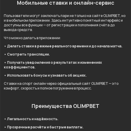
Мобильные ставки и онлайн-сервис
Пользователи могут заключать пари не только на сайте OLIMPBET, но
и в мобильном приложении. Здесь интуитивно понятный интерфейс и
доступны все функции — от регистрации и пополнения счёта до
вывода средств.
Что можно делать в приложении:
• Делать ставки в режиме реального времени и до начала матча.
• Смотреть трансляции.
• Получать уведомления о результатах и изменениях
коэффициентов.
• Использовать бонусы и узнавать об акциях.
Ставки на спорт онлайн через официальный сайт OLIMPBET — это
комфорт, скорость и полное погружение в процесс.
Преимущества OLIMPBET
• Легальность и надёжность.
• Прозрачные расчёты и быстрые выплаты.