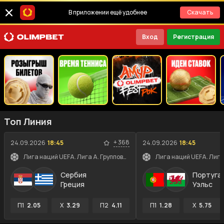
В приложении ещё удобнее
Скачать
Вход
Регистрация
Топ Линия
+
368
24.09.2026
18:45
24.09.2026
18:45
Лига наций UEFA. Лига A. Групповой этап
Сербия
Португа
Греция
Уэльс
П1
2.05
X
3.29
П2
4.11
П1
1.28
X
5.75