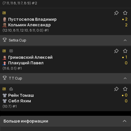
(7:11, 11:8, 11:7, 8:9) #2
2
2
Пустоселов Владимир
●
2
Кольмин Александр
2
(12:10, 8:11, 12:10, 8:11, 0:0) #1
Setka Cup
1
1
Гримовский Алексей
●
0
Плакущий Павел
0
(11:6, 0:1) #1
TT Cup
0
0
Рейн Томаш
●
0
Себл Яхим
0
(10:7) #1
Больше информации