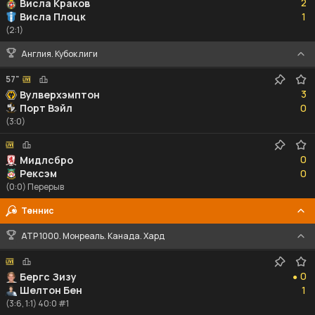
2
Висла Краков
1
Висла Плоцк
1
(2:1)
Англия. Кубок лиги
57"
3
3
Вулверхэмптон
0
Порт Вэйл
0
(3:0)
0
0
Мидлсбро
0
Рексэм
0
(0:0) Перерыв
Теннис
ATP 1000. Монреаль. Канада. Хард
0
0
Бергс Зизу
●
1
Шелтон Бен
1
(3:6, 1:1) 40:0 #1