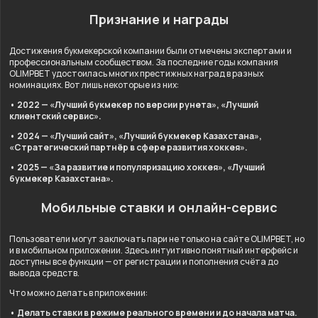
Признание и награды
Достижения букмекерской компании были отмечены экспертами и
профессиональным сообществом. За последние годы компания
OLIMPBET удостоилась многих престижных наград в разных
номинациях. Вот лишь некоторые из них:
• 2022 — «Лучший букмекер по версии рунета», «Лучший
клиентский сервис».
• 2024 — «Лучший сайт», «Лучший букмекер Казахстана»,
«Стратегический партнёр в сфере развития хоккея».
• 2025 — «За развитие и популяризацию хоккея», «Лучший
букмекер Казахстана».
Мобильные ставки и онлайн-сервис
Пользователи могут заключать пари не только на сайте OLIMPBET, но
и в мобильном приложении. Здесь интуитивно понятный интерфейс и
доступны все функции — от регистрации и пополнения счёта до
вывода средств.
Что можно делать в приложении:
• Делать ставки в режиме реального времени и до начала матча.