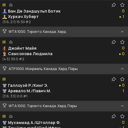
0
0
Ван Де Зандшульп Ботик
1
Хуркач Хуберт
1
●
(3:6, 2:1) 15:30 #2
WTA 1000. Торонто. Канада. Хард
0
0
Джойнт Майя
0
Самсонова Людмила
0
●
(4:5) 30:0 #2
ATP 1000. Монреаль. Канада. Хард. Пары
0
0
Галлоуэй Р./Кинг Э.
●
1
Аревало М./Павич М.
1
(3:6, 3:5) 0:0 #1
WTA 1000. Торонто. Канада. Хард. Пары
0
0
Мухаммад А./Штоллар Ф.
1
Тан Цяньхуэй/Сюй Ифань
1