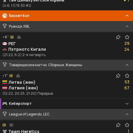
●
(4:6, 1:1) 15:30 #2
Баскетбол
Руанда. RBL
<6"
29
29
РЕГ
24
Пэтриотс Кигали
24
(21:22, 8:2) 2-я четверть
Товарищеские матчи. Сборные. Женщины
<1"
53
53
Литва (жен)
67
Латвия (жен)
67
(12:22, 20:25, 21:20) Перерыв
Киберспорт
League of Legends. LEC
1
1
Team Heretics
1