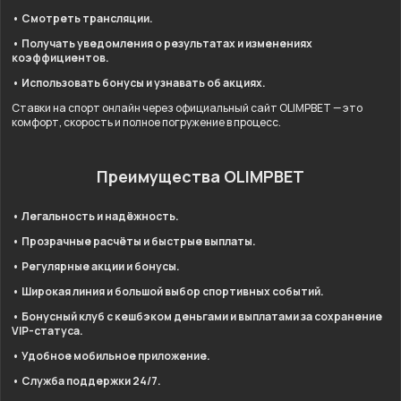
• Смотреть трансляции.
• Получать уведомления о результатах и изменениях
коэффициентов.
• Использовать бонусы и узнавать об акциях.
Ставки на спорт онлайн через официальный сайт OLIMPBET — это
комфорт, скорость и полное погружение в процесс.
Преимущества OLIMPBET
• Легальность и надёжность.
• Прозрачные расчёты и быстрые выплаты.
• Регулярные акции и бонусы.
• Широкая линия и большой выбор спортивных событий.
• Бонусный клуб с кешбэком деньгами и выплатами за сохранение
VIP-статуса.
• Удобное мобильное приложение.
• Служба поддержки 24/7.