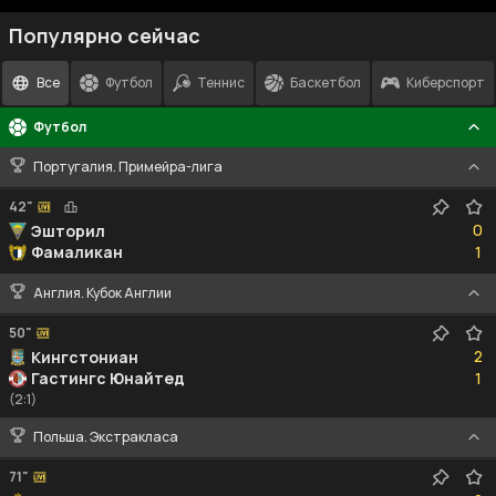
Популярно сейчас
Все
Футбол
Теннис
Баскетбол
Киберспорт
Футбол
Португалия. Примейра-лига
42"
0
0
Эшторил
1
Фамаликан
1
Англия. Кубок Англии
50"
2
2
Кингстониан
1
Гастингс Юнайтед
1
(2:1)
Польша. Экстракласа
71"
2