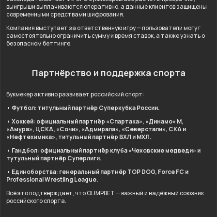
выигрыши выплачиваются оперативно, а данные клиентов защищены
современными средствами шифрования.
Компания выступает за ответственную игру — пользователи могут
самостоятельно ограничить сумму и время ставок, а также узнать о
безопасном беттинге.
Партнёрство и поддержка спорта
Букмекер активно развивает российский спорт:
• Футбол: титульный партнёр Суперкубка России.
• Хоккей: официальный партнёр «Спартака», «Динамо» М,
«Амура», ЦСКА, «Сочи», «Адмирала», «Северстали», СКА и
«Нефтехимика», титульный партнёр ВХЛ и МХЛ.
• Гандбол: официальный партнёр клуба «Чеховские медведи» и
тутульный партнёр Суперлиги.
• Единоборства: генеральный партнёр TOP DOG, Force FC и
Professional Wrestling League.
Всё это подтверждает, что OLIMPBET — важный и надёжный союзник
российского спорта.