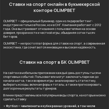
Ставки на спорт онлайн в букмекерской
конторе OLIMPBET
OLIMPBET — официальный букмекер, один из лидеров беттинг-
индустрии не только в России, но и в СНГ. Компания работает с 2012
года. Она выстраивает отношения с пользователями на основе
доверия, прозрачности и честной игры, объединяя сотни тысяч
бетторов.
OLIMPBET — не просто платформа для ставок на спорт, а современная
экосистема, где сочетаются инновации и высокая надёжность.
Ставки на спорт в БК OLIMPBET
На сайте и в мобильном приложении каждый день доступны тысячи
спортивных событий. Пользователи могут заключать пари как до
начала матча, так и во время игры: анализировать статистику,
выбирать исходы, включая форы и тоталы, а также прогнозировать
долгосрочные результаты турниров.
В линии представлены все популярные виды спорта, на которые можно
сделать ставку:
• Футбол — чемпионаты и кубки разных уровней, в том числе