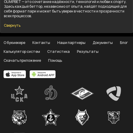
OLIMPBET — это сочетание надёжности, технологий и любви к спорту.
Здесь каждый беттор, независимо от опыта, найдёт подходящий для
себя формат пари и может быть уверен в честности и прозрачности
всех процессов.
Свернуть
О букмекере
Контакты
Наши партнеры
Документы
Блог
Калькулятор систем
Статистика
Результаты
Скачать приложение
Помощь