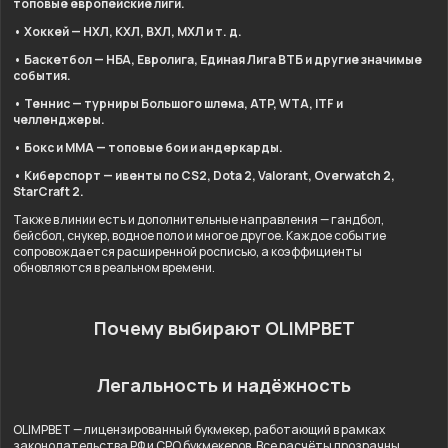
топовые европейские лиги.
• Хоккей — НХЛ, КХЛ, ВХЛ, МХЛ и т. д.
• Баскетбол — НБА, Евролига, Единая Лига ВТБ и другие значимые
события.
• Теннис — турниры Большого шлема, ATP, WTA, ITF и
челленджеры.
• Бокс и ММА — топовые бои и андеркарды.
• Киберспорт — ивенты по CS2, Dota 2, Valorant, Overwatch 2,
StarCraft 2.
Также в линии есть и дополнительные направления — гандбол,
бейсбол, снукер, водное поло и многое другое. Каждое событие
сопровождается расширенной росписью, а коэффициенты
обновляются в реальном времени.
Почему выбирают OLIMPBET
Легальность и надёжность
OLIMPBET — лицензированный букмекер, работающий в рамках
законодательства РФ и СРО букмекеров. Все расчёты прозрачны,