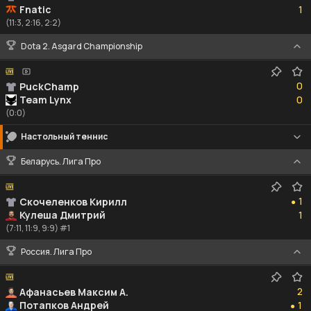
Fnatic
1
(11:3, 2:16, 2:2)
Dota 2. Asgard Championship
0
0
PuckChamp
0
Team Lynx
0
(0:0)
Настольный теннис
Беларусь. Лига Про
1
1
Скочеленков Кирилл
●
1
Кулеша Дмитрий
1
(7:11, 11:9, 9:9) #1
Россия. Лига Про
2
2
Афанасьев Максим А.
1
Потапков Андрей
1
●