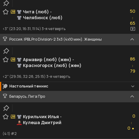
50
50
Чита (люб)
-
Челябинск (люб)
:
65
65
<3" (23:20, 16:31, 11:14) 3-я четверть
Россия. IPBL Pro Division-2 3x3 (4x10 мин). Женщины
86
86
Армавир (люб) (жен)
-
Красногорск (люб) (жен)
:
79
79
<2" (29:36, 32:28, 25:15) 3-я четверть
Настольный теннис
Беларусь. Лига Про
0
0
Курильчик Илья
-
Кулеша Дмитрий
:
0
0
●
(4:1) #2