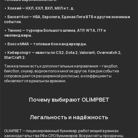
• Хоккей — НХЛ, КХЛ, ВХЛ, МХЛ и т. д.
• Баскетбол — НБА, Евролига, Единая Лига ВТБ и другие значимые
события.
• Теннис — турниры Большого шлема, ATP, WTA, ITF и
челленджеры.
• Бокс и ММА — топовые бои и андеркарды.
• Киберспорт — ивенты по CS2, Dota 2, Valorant, Overwatch 2,
StarCraft 2.
Также в линии есть и дополнительные направления — гандбол,
бейсбол, снукер, водное поло и многое другое. Каждое событие
сопровождается расширенной росписью, а коэффициенты
обновляются в реальном времени.
Почему выбирают OLIMPBET
Легальность и надёжность
OLIMPBET — лицензированный букмекер, работающий в рамках
законодательства РФ и СРО букмекеров. Все расчёты прозрачны,