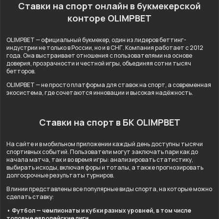
Ставки на спорт онлайн в букмекерской
конторе OLIMPBET
OLIMPBET — официальный букмекер, один из лидеров беттинг-
индустрии не только в России, но и в СНГ. Компания работает с 2012
года. Она выстраивает отношения с пользователями на основе
доверия, прозрачности и честной игры, объединяя сотни тысяч
бетторов.
OLIMPBET — не просто платформа для ставок на спорт, а современная
экосистема, где сочетаются инновации и высокая надёжность.
Ставки на спорт в БК OLIMPBET
На сайте и в мобильном приложении каждый день доступны тысячи
спортивных событий. Пользователи могут заключать пари как до
начала матча, так и во время игры: анализировать статистику,
выбирать исходы, включая форы и тоталы, а также прогнозировать
долгосрочные результаты турниров.
В линии представлены все популярные виды спорта, на которые можно
сделать ставку:
• Футбол — чемпионаты и кубки разных уровней, в том числе
топовые европейские лиги.