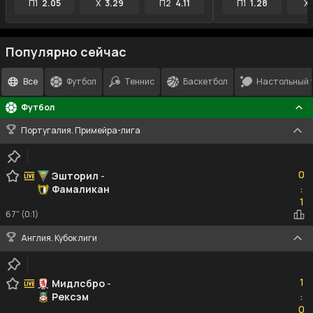
П1
2.05
X
3.29
П2
4.11
П1
1.28
X
Популярно сейчас
Все
Футбол
Теннис
Баскетбол
Настольный 
Футбол
Португалия. Примейра-лига
0
0
Эшторил
-
Фамаликан
:
1
1
67" (0:1)
Англия. Кубок лиги
1
1
Мидлсбро
-
Рексэм
:
0
0