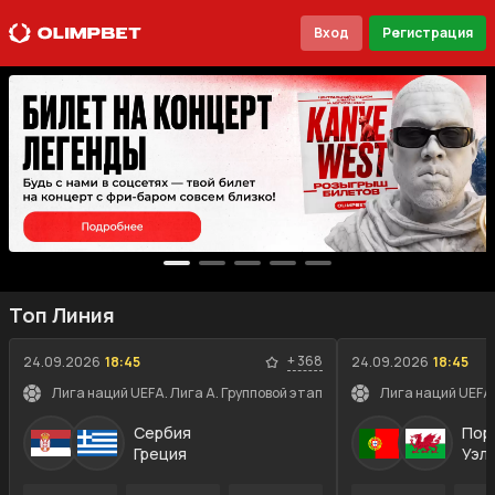
Вход
Регистрация
Топ Линия
+
368
24.09.2026
18:45
24.09.2026
18:45
Лига наций UEFA. Лига A. Групповой этап
Лига наций UEFA.
Сербия
Пор
Греция
Уэл