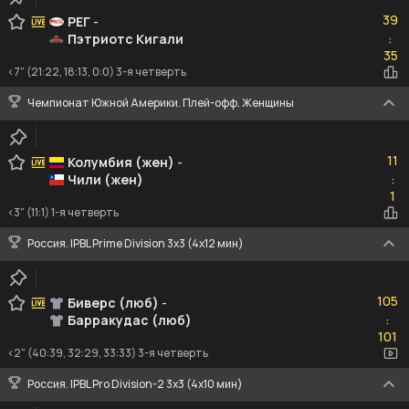
39
39
РЕГ
-
Пэтриотс Кигали
:
35
35
<7" (21:22, 18:13, 0:0) 3-я четверть
Чемпионат Южной Америки. Плей-офф. Женщины
11
11
Колумбия (жен)
-
Чили (жен)
:
1
1
<3" (11:1) 1-я четверть
Россия. IPBL Prime Division 3x3 (4x12 мин)
105
105
Биверс (люб)
-
Барракудас (люб)
:
101
101
<2" (40:39, 32:29, 33:33) 3-я четверть
Россия. IPBL Pro Division-2 3x3 (4x10 мин)