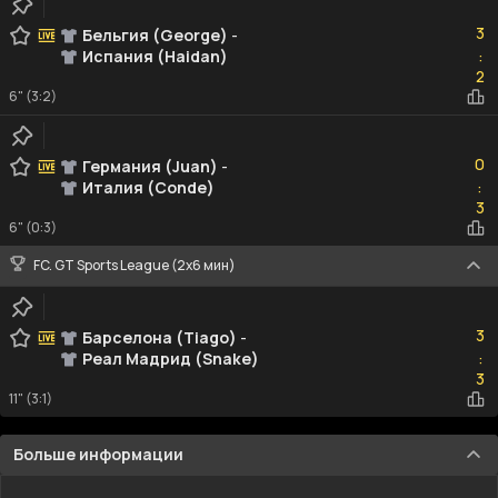
3
3
Бельгия (George)
-
Испания (Haidan)
:
2
2
6" (3:2)
0
0
Германия (Juan)
-
Италия (Conde)
:
3
3
6" (0:3)
FC. GT Sports League (2х6 мин)
3
3
Барселона (Tiago)
-
Реал Мадрид (Snake)
:
3
3
11" (3:1)
Больше информации