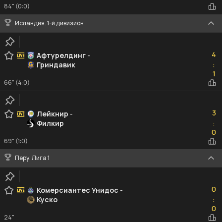
84" (0:0)
Исландия. 1-й дивизион
4
4
Афтурелдинг
-
Гриндавик
:
1
1
66" (4:0)
3
3
Лейкнир
-
Филкир
:
0
0
69" (1:0)
Перу. Лига 1
0
0
Комерсиантес Унидос
-
Куско
:
0
0
24"