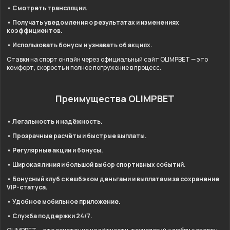
• Смотреть трансляции.
• Получать уведомления о результатах и изменениях
коэффициентов.
• Использовать бонусы и узнавать об акциях.
Ставки на спорт онлайн через официальный сайт OLIMPBET — это
комфорт, скорость и полное погружение в процесс.
Преимущества OLIMPBET
• Легальность и надёжность.
• Прозрачные расчёты и быстрые выплаты.
• Регулярные акции и бонусы.
• Широкая линия и большой выбор спортивных событий.
• Бонусный клуб с кешбэком деньгами и выплатами за сохранение
VIP-статуса.
• Удобное мобильное приложение.
• Служба поддержки 24/7.