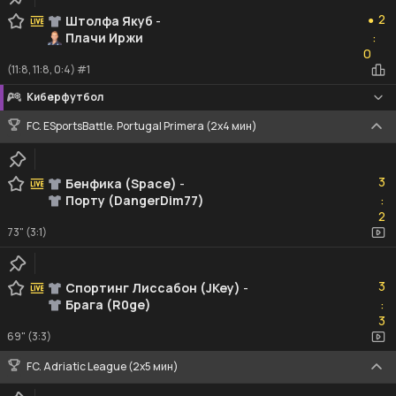
2
2
Штолфа Якуб
-
●
Плачи Иржи
:
0
0
(11:8, 11:8, 0:4) #1
Киберфутбол
FC. ESportsBattle. Portugal Primera (2x4 мин)
3
3
Бенфика (Space)
-
Порту (DangerDim77)
:
2
2
73" (3:1)
3
3
Спортинг Лиссабон (JKey)
-
Брага (R0ge)
:
3
3
69" (3:3)
FC. Adriatic League (2х5 мин)