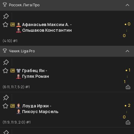
Россия. Лига Про
0
0
Афанасьев Максим А.
-
●
Ольшаков Константин
:
0
0
(4:10) #1
Чехия. Liga Pro
1
1
Грабец Ян
-
●
Гуляк Роман
:
1
1
(6:11, 11:7, 5:2) #1
2
2
Лоуда Иржи
-
●
Пикоус Марсель
:
0
0
(11:9, 11:9, 2:0) #1