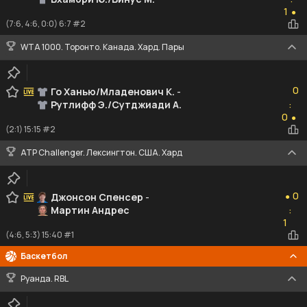
1
1
●
(7:6, 4:6, 0:0) 6:7 #2
WTA 1000. Торонто. Канада. Хард. Пары
0
0
Го Ханью/Младенович К.
-
Рутлифф Э./Сутджиади А.
:
0
0
●
(2:1) 15:15 #2
ATP Challenger. Лексингтон. США. Хард
0
0
Джонсон Спенсер
-
●
Мартин Андрес
:
1
1
(4:6, 5:3) 15:40 #1
Баскетбол
Руанда. RBL