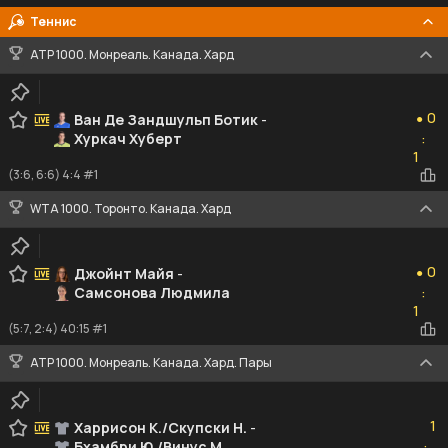
Теннис
ATP 1000. Монреаль. Канада. Хард
0
0
Ван Де Зандшульп Ботик
-
●
Хуркач Хуберт
:
1
1
(3:6, 6:6) 4:4 #1
WTA 1000. Торонто. Канада. Хард
0
0
Джойнт Майя
-
●
Самсонова Людмила
:
1
1
(5:7, 2:4) 40:15 #1
ATP 1000. Монреаль. Канада. Хард. Пары
1
1
Харрисон К./Скупски Н.
-
Бхамбри Ю./Винус М.
: