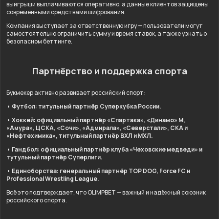
выигрыши выплачиваются оперативно, а данные клиентов защищены
современными средствами шифрования.
Компания выступает за ответственную игру — пользователи могут
самостоятельно ограничить сумму и время ставок, а также узнать о
безопасном беттинге.
Партнёрство и поддержка спорта
Букмекер активно развивает российский спорт:
• Футбол: титульный партнёр Суперкубка России.
• Хоккей: официальный партнёр «Спартака», «Динамо» М,
«Амура», ЦСКА, «Сочи», «Адмирала», «Северстали», СКА и
«Нефтехимика», титульный партнёр ВХЛ и МХЛ.
• Гандбол: официальный партнёр клуба «Чеховские медведи» и
тутульный партнёр Суперлиги.
• Единоборства: генеральный партнёр TOP DOG, Force FC и
Professional Wrestling League.
Всё это подтверждает, что OLIMPBET — важный и надёжный союзник
российского спорта.