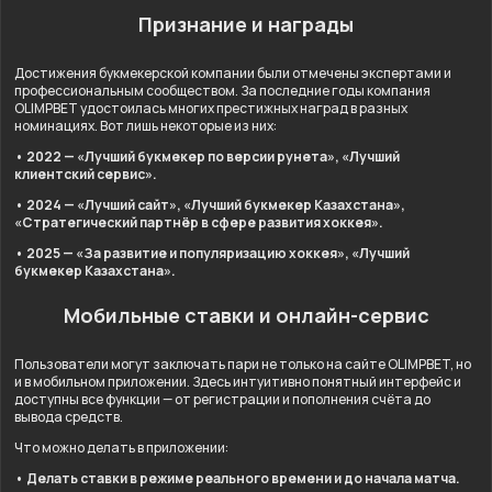
Признание и награды
Достижения букмекерской компании были отмечены экспертами и
профессиональным сообществом. За последние годы компания
OLIMPBET удостоилась многих престижных наград в разных
номинациях. Вот лишь некоторые из них:
• 2022 — «Лучший букмекер по версии рунета», «Лучший
клиентский сервис».
• 2024 — «Лучший сайт», «Лучший букмекер Казахстана»,
«Стратегический партнёр в сфере развития хоккея».
• 2025 — «За развитие и популяризацию хоккея», «Лучший
букмекер Казахстана».
Мобильные ставки и онлайн-сервис
Пользователи могут заключать пари не только на сайте OLIMPBET, но
и в мобильном приложении. Здесь интуитивно понятный интерфейс и
доступны все функции — от регистрации и пополнения счёта до
вывода средств.
Что можно делать в приложении:
• Делать ставки в режиме реального времени и до начала матча.