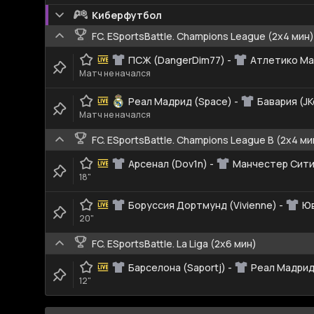
Киберфутбол
FC. ESportsBattle. Champions League (2x4 мин)
ПСЖ (DangerDim77)
-
Атлетико Ма
Матч не начался
Реал Мадрид (Space)
-
Бавария (JK
Матч не начался
FC. ESportsBattle. Champions League B (2x4 ми
Арсенал (Dov1n)
-
Манчестер Сити
18"
Боруссия Дортмунд (Vivienne)
-
Юв
20"
FC. ESportsBattle. La Liga (2x6 мин)
Барселона (Saportj)
-
Реал Мадрид 
12"