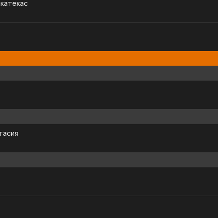
катекас
тасия