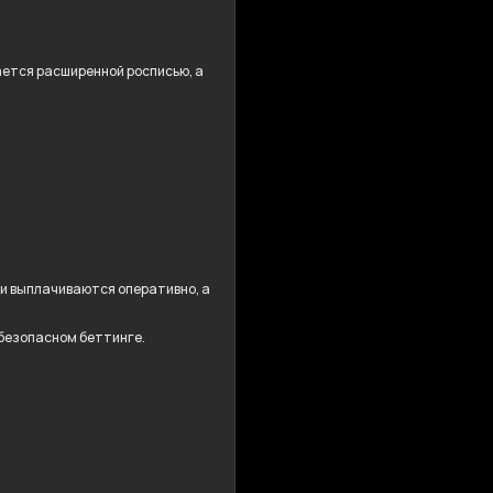
дается расширенной росписью, а
ши выплачиваются оперативно, а
 безопасном беттинге.