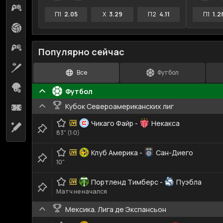
Киберфутбол
18
П1
2.05
X
3.29
П2
4.11
П1
1.2
Волейбол
4
Кибербаскетбол
5
Популярно сейчас
Бейсбол
15
Все
Футбол
Американский футбол
2
Футбол
Кубок Североамериканских лиг
Футзал
1
Чикаго Файр
-
Некакса
Крикет
3
83" (1:0)
Клуб Америка
-
Сан-Диего
10"
Портленд Тимберс
-
Пуэбла
Матч не начался
Мексика. Лига де Экспансьон