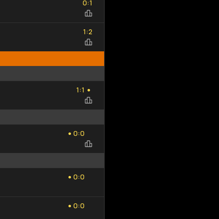
:
0
1
Добавить
Обновить
1
2
исход
список
:
1
2
1
1
:
1
1
●
0
0
:
0
0
●
0
0
:
0
0
●
0
0
:
0
0
●