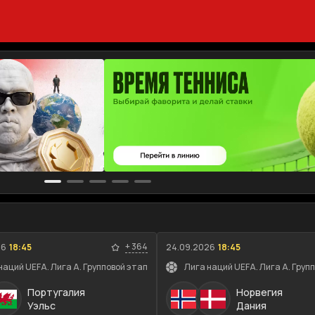
+
364
26
18:45
24.09.2026
18:45
наций UEFA. Лига A. Групповой этап
Лига наций UEFA. Лига A. Груп
Португалия
Норвегия
Уэльс
Дания