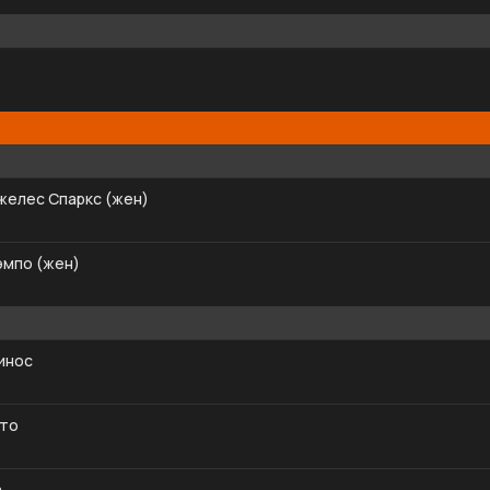
желес Спаркс (жен)
эмпо (жен)
инос
ато
а