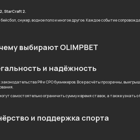
, StarCraft 2.
 бейсбол, снукер, водное поло и многое другое. Каждое событие сопровож
чему выбирают OLIMPBET
гальность и надёжность
 законодательства РФ и СРО букмекеров. Все расчёты прозрачны, выигры
ования.
огут самостоятельно ограничить сумму и время ставок, а также узнать о
ёрство и поддержка спорта