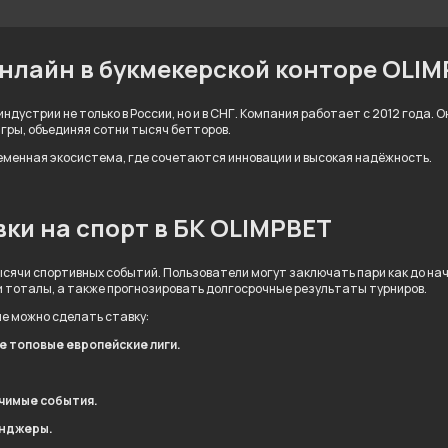
онлайн в букмекерской конторе OLI
ндустрии не только в России, но и в СНГ. Компания работает с 2012 года.
игры, объединяя сотни тысяч бетторов.
ременная экосистема, где сочетаются инновации и высокая надёжность.
ки на спорт в БК OLIMPBET
сячи спортивных событий. Пользователи могут заключать пари как до нача
и тоталы, а также прогнозировать долгосрочные результаты турниров.
ые можно сделать ставку:
ле топовые европейские лиги.
ачимые события.
енджеры.