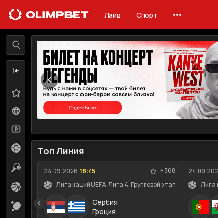
Лайв
Спорт
Лайв
Линия
Избранное
0
Все события
117
Трансляции
72
Футбол
22
Топ Линия
Теннис
19
+
368
24.09.2026
18:45
24.09.20
Лига наций UEFA. Лига A. Групповой этап
Лига 
Баскетбол
12
Сербия
Настольный теннис
16
Греция