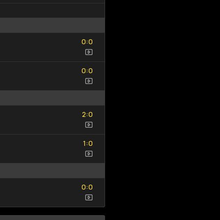
0
0
:
0
0
0
0
:
0
0
2
0
:
2
0
1
0
:
1
0
0
0
:
0
0