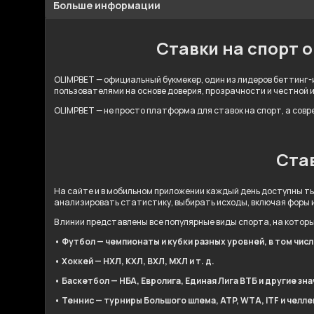
Больше информации
Ставки на спорт 
OLIMPBET — официальный букмекер, один из лидеров беттинг-и
пользователями на основе доверия, прозрачности и честной 
OLIMPBET — не просто платформа для ставок на спорт, а сов
Став
На сайте и в мобильном приложении каждый день доступны ты
анализировать статистику, выбирать исходы, включая форы 
В линии представлены все популярные виды спорта, на котор
• Футбол — чемпионаты и кубки разных уровней, в том чис
• Хоккей — НХЛ, КХЛ, ВХЛ, МХЛ и т. д.
• Баскетбол — НБА, Евролига, Единая Лига ВТБ и другие зн
• Теннис — турниры Большого шлема, ATP, WTA, ITF и челл