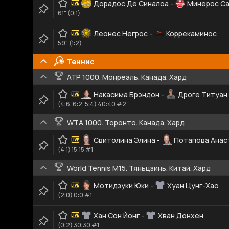
Дорадос Де Синалоа
-
Минерос Са
61" (0:1)
Леонес Негрос
-
Коррекаминос
59" (1:2)
Теннис
ATP 1000. Монреаль. Канада. Хард
Накасима Брэндон
-
Дроге Титуан
(4:6, 6:2, 5:4) 40:40 #2
WTA 1000. Торонто. Канада. Хард
Свитолина Элина
-
Потапова Анас
(4:1) 15:15 #1
World Tennis M15. Тяньцзинь. Китай. Хард
Мотидзуки Юки
-
Хуан Цунг-Хао
(2:0) 0:0 #1
Хан Сон Йонг
-
Хван Донхен
(0:2) 30:30 #1