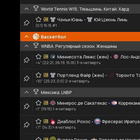
World Tennis W15. Тяньцзинь. Китай. Хард
Чэнъи Юань
-
Юй Цзюнь Линь
(0:1) 15:15 #1
Баскетбол
WNBA. Регулярный сезон. Женщины
Миннесота Линкс (жен)
-
Лос-Анд
<4" (22:21, 26:19, 15:16) 3-я четверть
Портленд Файр (жен)
-
Торонто Т
<10" (25:23, 0:0) 2-я четверть
Мексика. LNBP
Минерос де Сакатекас
-
Коррекам
<1" (19:15) 1-я четверть
Диаблос Рохос
-
Фресерас Ирапу
<7" (14:3) 1-я четверть
Фуэрса Рехия
-
Дорадос де Чиуау