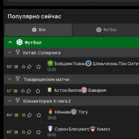
Популярно сейчас
Все
Футбол
Футбол
Китай. Суперлига
Бэйцзин Гоань
Шэньчжэнь Пэн Сити
50"
(2:0)
Товарищеские матчи
Астон Вилла
Бавария
41"
Южная Корея. К-лига 2
Кённам
Тэгу
84"
(0:0)
Сувон Блюуингс
Кимхэ
85"
(0:0)