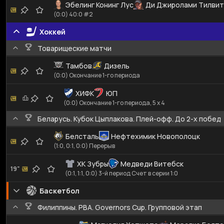
Эбелинг Конинг Лус
Ди Джиролами Тилвит
(0:0) 40:0 #2
Хоккей
Товарищеские матчи
Тамбов
Дизель
(0:0) Окончание 1-го периода
ХИФК
ЮП
(0:0) Окончание 1-го периода, 5 x 4
Беларусь. Кубок Цыплакова. Плей-офф. До 2-х побед
Белсталь
Нефтехимик Новополоцк
(1:0, 0:1, 0:0) Перерыв
ХК Зубры
Медведи Витебск
19"
(0:1, 1:1, 0:0) 3-й период Счет в серии 1:0
Баскетбол
Филиппины. PBA. Governors Cup. Групповой этап