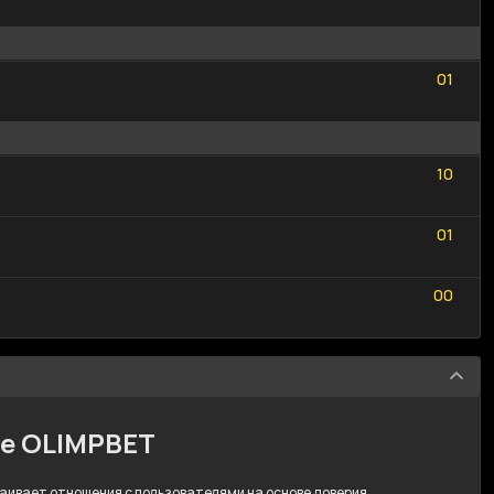
0
1
0
1
1
0
1
0
0
1
0
1
0
0
0
0
ре OLIMPBET
траивает отношения с пользователями на основе доверия,