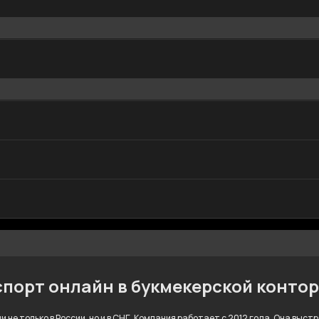
спорт онлайн в букмекерской конто
 не только в России, но и в СНГ. Компания работает с 2012 года. Она выс