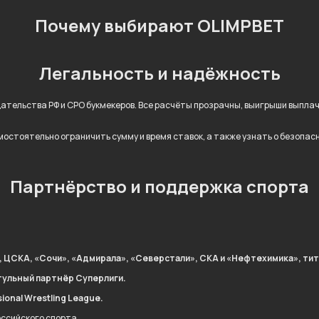
Почему выбирают OLIMPBET
Легальность и надёжность
дательства РФ и СРО букмекеров. Все расчёты прозрачны, выигрыши выпл
остоятельно ограничить сумму и время ставок, а также узнать о безопас
Партнёрство и поддержка спорта
, ЦСКА, «Сочи», «Адмирала», «Северстали», СКА и «Нефтехимика», тит
тульный партнёр Суперлиги.
onal Wrestling League.
оссийского спорта.