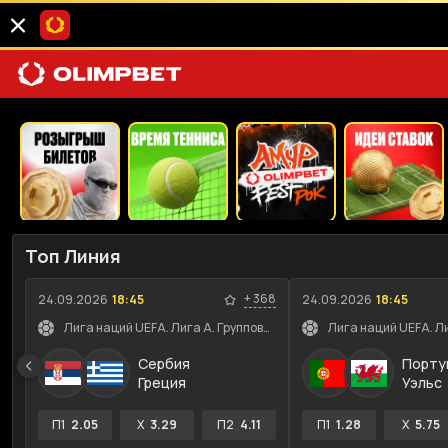
Топ Линия
+
368
24.09.2026
18:45
24.09.2026
18:45
Лига наций UEFA. Лига A. Групповой этап
Сербия
Порту
Греция
Уэльс
П1
2.05
X
3.29
П2
4.11
П1
1.28
X
5.75