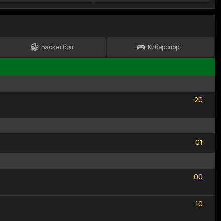
Баскетбол
Киберспорт
2
0
2
0
0
1
0
1
0
0
0
0
1
0
1
0