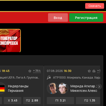
Скачать
Вход
Регистрация
+
364
+
116
6
18:45
07.08.2026
16:30
Лига наций UEFA. Лига A. Групповой этап
ATP 1000. Монреаль. Канада. Хард
Нидерланды
Мерида Агилар Даниэль
Германия
Микелсен Алекс
X
3.45
П2
2.88
П1
3.21
П2
1.35