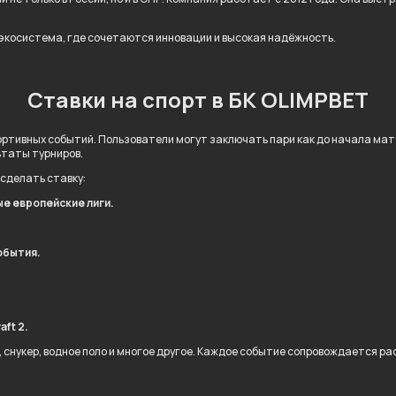
 экосистема, где сочетаются инновации и высокая надёжность.
Ставки на спорт в БК OLIMPBET
ртивных событий. Пользователи могут заключать пари как до начала матча
ьтаты турниров.
 сделать ставку:
ые европейские лиги.
обытия.
.
aft 2.
л, снукер, водное поло и многое другое. Каждое событие сопровождается 