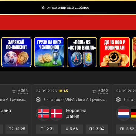
В приложении ещё удобнее
+
364
+
362
24.09.2026
18:45
24.09.202
Лига наций UEFA. Лига A. Групповой этап
Лига наций UEFA. Лига A. Групповой этап
галия
Норвегия
Дания
П2
12.25
П1
2.31
X
3.66
П2
3.04
П1
2.52