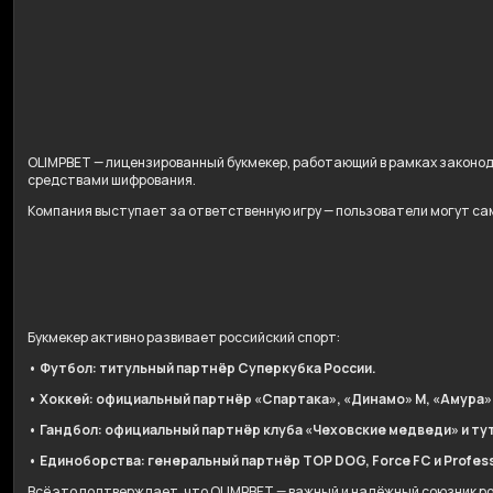
OLIMPBET — лицензированный букмекер, работающий в рамках законо
средствами шифрования.
Компания выступает за ответственную игру — пользователи могут сам
Букмекер активно развивает российский спорт:
• Футбол: титульный партнёр Суперкубка России.
• Хоккей: официальный партнёр «Спартака», «Динамо» М, «Амура»
• Гандбол: официальный партнёр клуба «Чеховские медведи» и ту
• Единоборства: генеральный партнёр TOP DOG, Force FC и Professi
Всё это подтверждает, что OLIMPBET — важный и надёжный союзник р