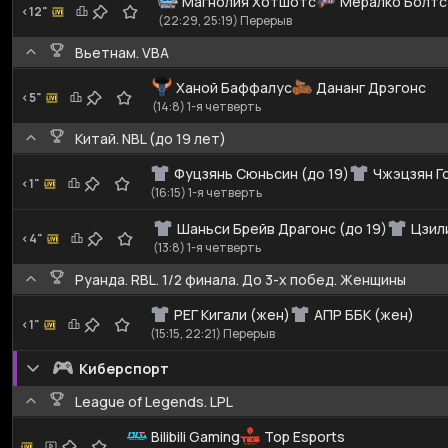
Магнолия Хотшотс
Мералко Болтс
<12"
(22:29, 25:19) Перерыв
Вьетнам. VBA
Ханой Баффалус
Дананг Дрэгонс
<5"
(14:8) 1-я четверть
Китай. NBL (до 19 лет)
Фуцзянь Сюньсин (до 19)
Чжэцзян Го
<1"
(16:15) 1-я четверть
Шаньси Брейв Драгонс (до 19)
Цзил
<4"
(13:8) 1-я четверть
Руанда. RBL. 1/2 финала. До 3-х побед. Женщины
РЕГ Кигали (жен)
АПР ББК (жен)
<1"
(15:15, 22:21) Перерыв
Киберспорт
League of Legends. LPL
Bilibili Gaming
Top Esports