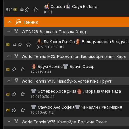
Хвасон
Сеул Е-Ленд
85"
(0:0)
Теннис
WTA 125. Варшава. Польша. Хард
Ли Кэрол Янг Со
Вальдманнова Вендула
(6:2, 0:0) 15:0 #2
World Tennis M25. Рохэмптон. Великобритания. Хард
Брум Чарльс
Браун Оскар
(4:2) 15:0 #1
World Tennis W35. Чакабуко. Аргентина. Грунт
Эстевес Хосефина
Лабрана Фернанда
(0:0) 30:30 #1
Санчес Ана София
Чиналли Луна Мария
(0:0) 0:40 #2
World Tennis W75. Коксейде. Бельгия. Грунт