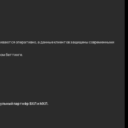
ачиваются оперативно, а данные клиентов защищены современными
ном беттинге.
ульный партнёр ВХЛ и МХЛ.