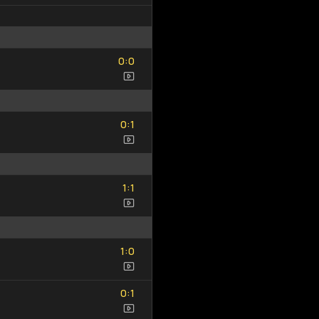
0
0
:
0
0
0
1
:
0
1
1
1
:
1
1
1
0
:
1
0
0
1
:
0
1