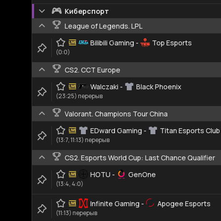
Киберспорт
League of Legends. LPL
Bilibili Gaming
-
Top Esports
(0:0)
CS2. CCT Europe
Walczaki
-
Black Phoenix
(23:25) перерыв
Valorant. Champions Tour China
EDward Gaming
-
Titan Esports Club
(13:7, 11:13) перерыв
CS2. Esports World Cup: Last Chance Qualifier
HOTU
-
GenOne
(13:4, 4:0)
Infinite Gaming
-
Apogee Esports
(11:13) перерыв