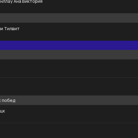
нллау Ана Виктория
и Тилвит
х побед
цк