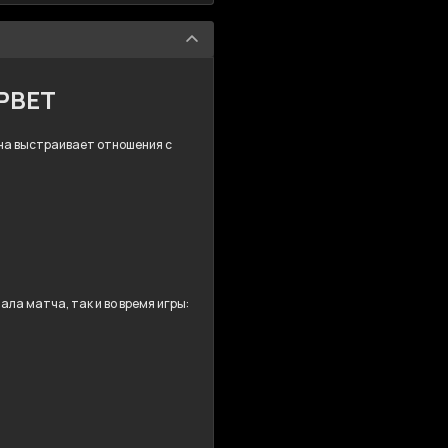
MPBET
 Она выстраивает отношения с
ла матча, так и во время игры: