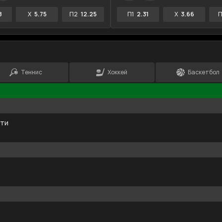
8
X
5.75
П2
12.25
П1
2.31
X
3.66
П
Теннис
Хоккей
Баскетбол
ити