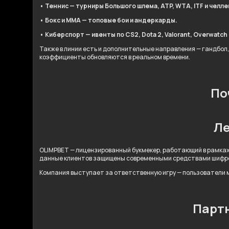
• Теннис — турниры Большого шлема, ATP, WTA, ITF и челл
• Бокс и ММА — топовые бои и андеркарды.
• Киберспорт — ивенты по CS2, Dota 2, Valorant, Overwatch 2
Также в линии есть и дополнительные направления — гандбол,
коэффициенты обновляются в реальном времени.
По
Ле
OLIMPBET — лицензированный букмекер, работающий в рамках
данные клиентов защищены современными средствами шифр
Компания выступает за ответственную игру — пользователи м
Партн