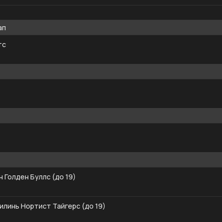
ап
тс
 Голден Буллс (до 19)
илинь Нортист Тайгерс (до 19)