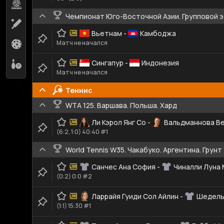
Пляжный волейбол
2
Чемпионат Юго-Восточной Азии. Групповой 
Крикет
10
Вьетнам
-
Камбоджа
Матч не начался
Флорбол
2
Сингапур
-
Индонезия
Боулинг
1
Матч не начался
Теннис
WTA 125. Варшава. Польша. Хард
Ли Кэрол Янг Со
-
Вальдманнова В
(6:2, 1:0) 40:40 #1
World Tennis W35. Чакабуко. Аргентина. Грунт
Санчес Ана София
-
Чиналли Луна
(0:2) 0:0 #2
Ларрайя Гуиди Сол Айлин
-
Шедель
(1:1) 15:30 #1