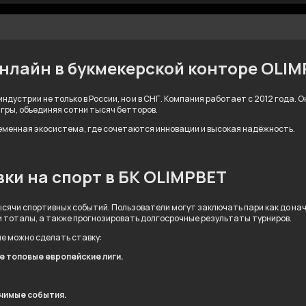
онлайн в букмекерской конторе OLI
ндустрии не только в России, но и в СНГ. Компания работает с 2012 года.
игры, объединяя сотни тысяч бетторов.
ременная экосистема, где сочетаются инновации и высокая надёжность.
ки на спорт в БК OLIMPBET
сячи спортивных событий. Пользователи могут заключать пари как до нача
и тоталы, а также прогнозировать долгосрочные результаты турниров.
ые можно сделать ставку:
ле топовые европейские лиги.
ачимые события.