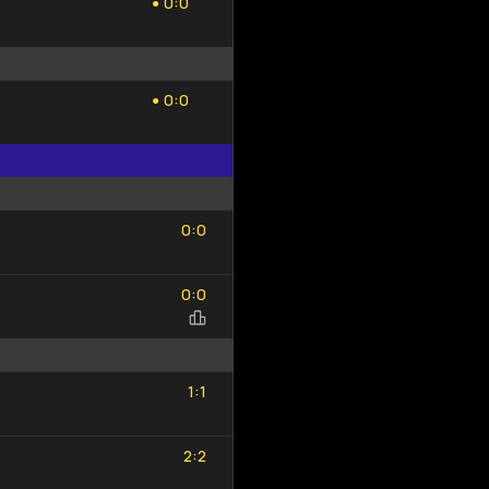
:
0
0
●
0
0
:
0
0
●
0
0
:
0
0
0
0
:
0
0
1
1
:
1
1
2
2
:
2
2