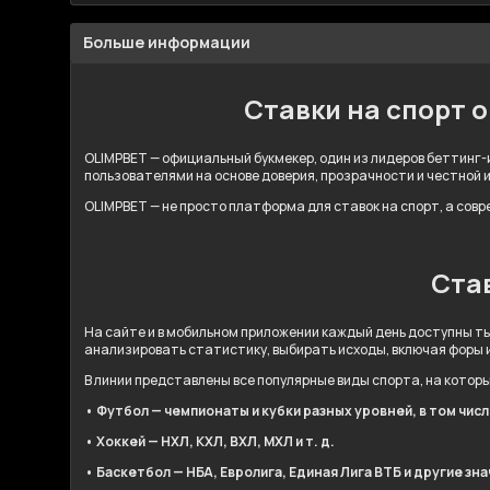
Больше информации
Ставки на спорт 
OLIMPBET — официальный букмекер, один из лидеров беттинг-и
пользователями на основе доверия, прозрачности и честной 
OLIMPBET — не просто платформа для ставок на спорт, а сов
Став
На сайте и в мобильном приложении каждый день доступны ты
анализировать статистику, выбирать исходы, включая форы 
В линии представлены все популярные виды спорта, на котор
• Футбол — чемпионаты и кубки разных уровней, в том чис
• Хоккей — НХЛ, КХЛ, ВХЛ, МХЛ и т. д.
• Баскетбол — НБА, Евролига, Единая Лига ВТБ и другие зн