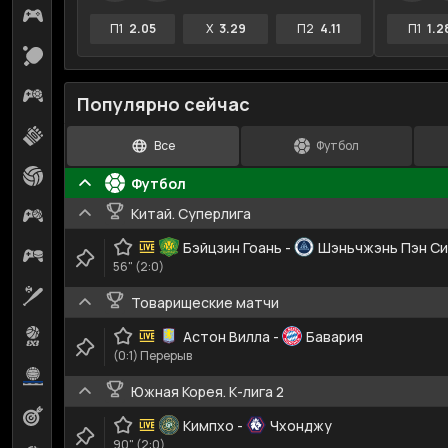
Киберспорт
16
П1
2.05
X
3.29
П2
4.11
П1
1.2
Настольный теннис
38
Киберфутбол
23
Популярно сейчас
MMA
2
Все
Футбол
Волейбол
4
Футбол
Китай. Суперлига
Кибербаскетбол
7
Бэйцзин Гоань
-
Шэньчжэнь Пэн С
Киберхоккей
6
56" (2:0)
Бейсбол
3
Товарищеские матчи
Баскетбол 3х3
Астон Вилла
-
Бавария
3
(0:1) Перерыв
Водное поло
1
Южная Корея. К-лига 2
Дартс
1
Кимпхо
-
Чхонджу
90" (2:0)