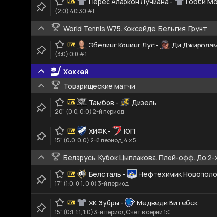
Перес Аларкон Лучиана
-
Гобби Мо
(2:0) 40:30 #1
World Tennis W75. Коксейде. Бельгия. Грунт
Эбелинг Конинг Лус
-
Ди Джиролам
(3:0) 0:0 #1
Хоккей
Товарищеские матчи
Тамбов
-
Дизель
20" (0:0, 0:0) 2-й период
ХИФК
-
ЮП
15" (0:0, 0:0) 2-й период, 4 x 5
Беларусь. Кубок Цыплакова. Плей-офф. До 2-
Белсталь
-
Нефтехимик Новополо
17" (1:0, 0:1, 0:0) 3-й период
ХК Зубры
-
Медведи Витебск
15" (0:1, 1:1, 1:0) 3-й период Счет в серии 1:0