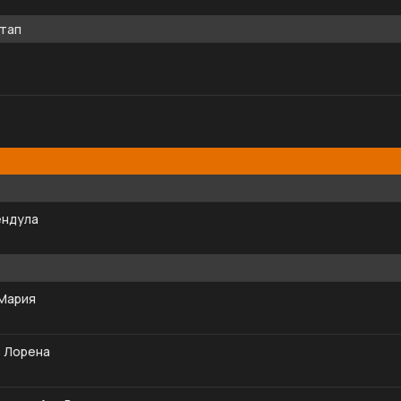
этап
ендула
 Мария
 Лорена