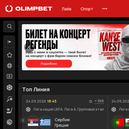
Лайв
Спорт
Лайв
Линия
Избранное
0
Все события
197
Трансляции
122
Футбол
32
Топ Линия
Теннис
28
+
368
24.09.2026
18:45
24.09.20
Лига наций UEFA. Лига A. Групповой этап
Лига 
Хоккей
4
Сербия
Баскетбол
14
Греция