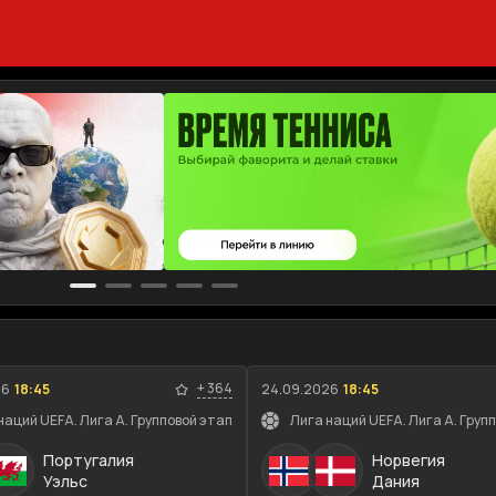
+
364
26
18:45
24.09.2026
18:45
наций UEFA. Лига A. Групповой этап
Лига наций UEFA. Лига A. Груп
Португалия
Норвегия
Уэльс
Дания