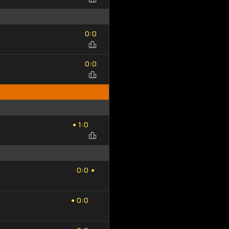
Добавить
Обновить
0
0
исход
список
:
0
0
0
0
:
0
0
1
0
:
1
0
●
0
0
:
0
0
●
0
0
:
0
0
●
0
0