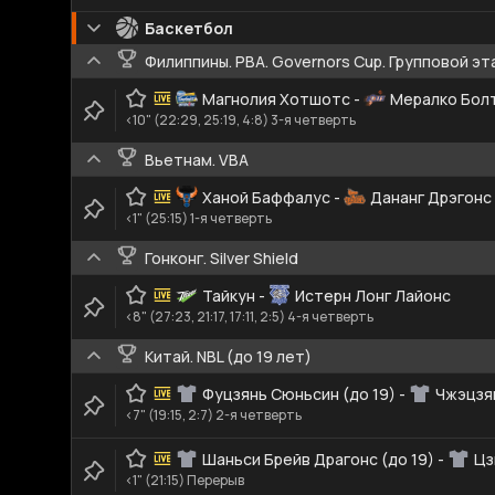
Баскетбол
Филиппины. PBA. Governors Cup. Групповой эт
Магнолия Хотшотс
-
Мералко Бол
<10" (22:29, 25:19, 4:8) 3-я четверть
Вьетнам. VBA
Ханой Баффалус
-
Дананг Дрэгонс
<1" (25:15) 1-я четверть
Гонконг. Silver Shield
Тайкун
-
Истерн Лонг Лайонс
<8" (27:23, 21:17, 17:11, 2:5) 4-я четверть
Китай. NBL (до 19 лет)
Фуцзянь Сюньсин (до 19)
-
Чжэцзян
<7" (19:15, 2:7) 2-я четверть
Шаньси Брейв Драгонс (до 19)
-
Цз
<1" (21:15) Перерыв