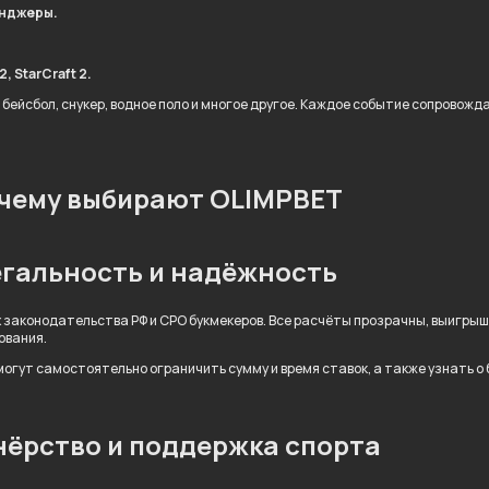
енджеры.
, StarCraft 2.
 бейсбол, снукер, водное поло и многое другое. Каждое событие сопровож
чему выбирают OLIMPBET
гальность и надёжность
 законодательства РФ и СРО букмекеров. Все расчёты прозрачны, выигры
ования.
огут самостоятельно ограничить сумму и время ставок, а также узнать о
ёрство и поддержка спорта