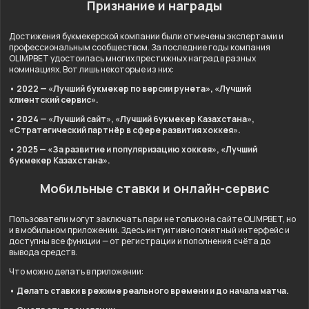
Признание и награды
Достижения букмекерской компании были отмечены экспертами и
профессиональным сообществом. За последние годы компания
OLIMPBET удостоилась многих престижных наград в разных
номинациях. Вот лишь некоторые из них:
• 2022 — «Лучший букмекер по версии рунета», «Лучший
клиентский сервис».
• 2024 — «Лучший сайт», «Лучший букмекер Казахстана»,
«Стратегический партнёр в сфере развития хоккея».
• 2025 — «За развитие и популяризацию хоккея», «Лучший
букмекер Казахстана».
Мобильные ставки и онлайн-сервис
Пользователи могут заключать пари не только на сайте OLIMPBET, но
и в мобильном приложении. Здесь интуитивно понятный интерфейс и
доступны все функции — от регистрации и пополнения счёта до
вывода средств.
Что можно делать в приложении:
• Делать ставки в режиме реального времени и до начала матча.