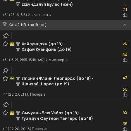
Джундалуп Вулвс (жен)
:
21
21
<6" (25:16, 8:5) 2-я четверть
Китай. NBL (до 19 лет)
56
56
Хэйлунцзян (до 19)
-
Хэфэй Куанфэнь (до 19)
:
54
54
<8" (16:21, 21:15, 15:18, 4:0) 4-я четверть
43
43
Ляонин Флаин Леопардс (до 19)
-
Шанхай Шаркс (до 19)
:
36
36
<1" (22:23, 21:13) Перерыв
42
42
Сычуань Блю Уэйлз (до 19)
-
Гуандун Саутерн Тайгерс (до 19)
:
36
36
<1" (22:20, 20:16) Перерыв