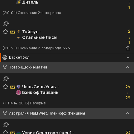
Дизель
:
1
1
(2:0, 0:1) Окончание 2-го периода
2
2
Тайфун
-
Стальные Лисы
:
1
1
(0:0, 2:1) Окончание 2-го периода, 5 x 5
Баскетбол
Товарищеские матчи
34
34
Чэнь Синь Унив.
-
Бэнк оф Тайвань
:
29
29
<1" (14:14, 20:15) Перерыв
Австралия. NBL1 West. Плей-офф. Женщины
33
33
Уорик Сенаторс (жен)
-