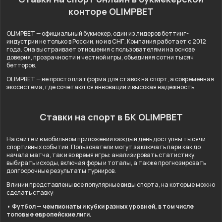
конторе OLIMPBET
OLIMPBET — официальный букмекер, один из лидеров беттинг-
индустрии не только в России, но и в СНГ. Компания работает с 2012
года. Она выстраивает отношения с пользователями на основе
доверия, прозрачности и честной игры, объединяя сотни тысяч
бетторов.
OLIMPBET — не просто платформа для ставок на спорт, а современная
экосистема, где сочетаются инновации и высокая надёжность.
Ставки на спорт в БК OLIMPBET
На сайте и в мобильном приложении каждый день доступны тысячи
спортивных событий. Пользователи могут заключать пари как до
начала матча, так и во время игры: анализировать статистику,
выбирать исходы, включая форы и тоталы, а также прогнозировать
долгосрочные результаты турниров.
В линии представлены все популярные виды спорта, на которые можно
сделать ставку:
• Футбол — чемпионаты и кубки разных уровней, в том числе
топовые европейские лиги.