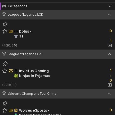
Киберспорт
League of Legends. LCK
0
0
Dplus
-
T1
:
1
1
(4:20, 3:5)
League of Legends. LPL
1
1
Invictus Gaming
-
Ninjas in Pyjamas
:
0
0
(22:16, 1:1)
Valorant. Champions Tour China
0
0
Wolves eSports
-