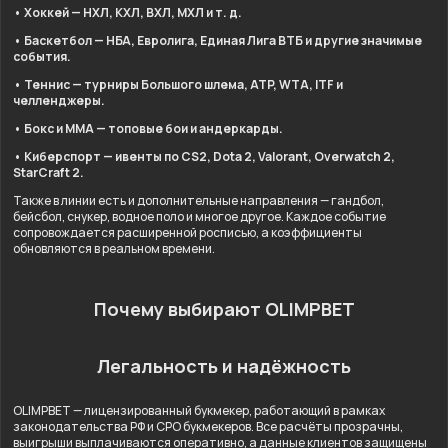
• Хоккей — НХЛ, КХЛ, ВХЛ, МХЛ и т. д.
• Баскетбол — НБА, Евролига, Единая Лига ВТБ и другие значимые
события.
• Теннис — турниры Большого шлема, ATP, WTA, ITF и
челленджеры.
• Бокс и ММА — топовые бои и андеркарды.
• Киберспорт — ивенты по CS2, Dota 2, Valorant, Overwatch 2,
StarCraft 2.
Также в линии есть и дополнительные направления — гандбол,
бейсбол, снукер, водное поло и многое другое. Каждое событие
сопровождается расширенной росписью, а коэффициенты
обновляются в реальном времени.
Почему выбирают OLIMPBET
Легальность и надёжность
OLIMPBET — лицензированный букмекер, работающий в рамках
законодательства РФ и СРО букмекеров. Все расчёты прозрачны,
выигрыши выплачиваются оперативно, а данные клиентов защищены