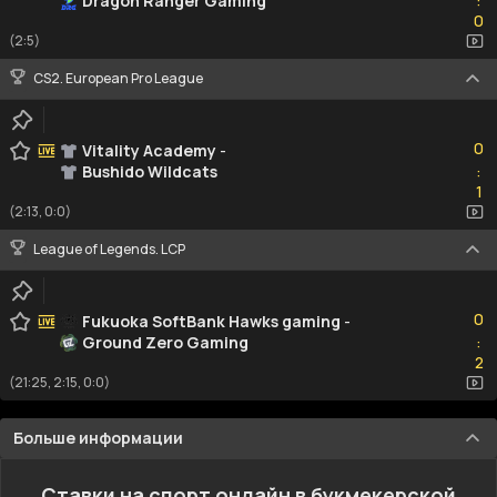
Dragon Ranger Gaming
:
0
0
(2:5)
CS2. European Pro League
0
0
Vitality Academy
-
Bushido Wildcats
:
1
1
(2:13, 0:0)
League of Legends. LCP
0
0
Fukuoka SoftBank Hawks gaming
-
Ground Zero Gaming
:
2
2
(21:25, 2:15, 0:0)
Больше информации
Ставки на спорт онлайн в букмекерской