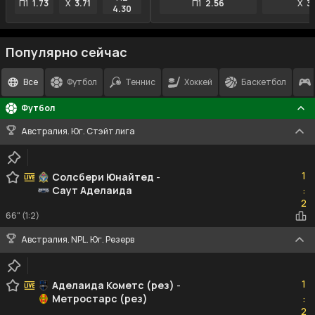
П1
1.73
X
3.71
П1
2.56
X
3
4.30
Популярно сейчас
Все
Футбол
Теннис
Хоккей
Баскетбол
Футбол
Австралия. Юг. Стэйт лига
1
1
Солсбери Юнайтeд
-
Саут Аделаида
:
2
2
66" (1:2)
Австралия. NPL. Юг. Резерв
1
1
Аделаида Кометс (рез)
-
Метростарс (рез)
:
2
2