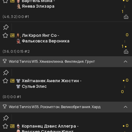
Бартель Мона
-
●
Янева Элизара
:
1
1
(4:6, 3:2) 0:0 #1
0
0
Ли Кэрол Янг Со
-
Фальковска Вероника
:
1
1
●
(3:6, 0:1) 0:15 #2
World Tennis W15. Хямеэнлинна. Финляндия. Грунт
0
0
Хейтманек Амели Жюстин
-
●
Сулье Элис
:
0
0
(0:1) 0:0 #1
World Tennis W35. Рохэмптон. Великобритания. Хард
0
0
Корпанец Дэвис Аллегра
-
●
Виссхер Стефани Юдит
: