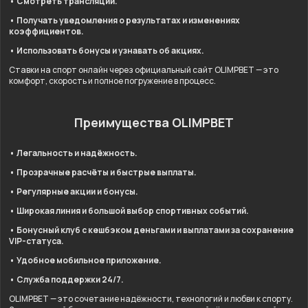
• Смотреть трансляции.
• Получать уведомления о результатах и изменениях
коэффициентов.
• Использовать бонусы и узнавать об акциях.
Ставки на спорт онлайн через официальный сайт OLIMPBET — это
комфорт, скорость и полное погружение в процесс.
Преимущества OLIMPBET
• Легальность и надёжность.
• Прозрачные расчёты и быстрые выплаты.
• Регулярные акции и бонусы.
• Широкая линия и большой выбор спортивных событий.
• Бонусный клуб с кешбэком деньгами и выплатами за сохранение
VIP-статуса.
• Удобное мобильное приложение.
• Служба поддержки 24/7.
OLIMPBET — это сочетание надёжности, технологий и любви к спорту.