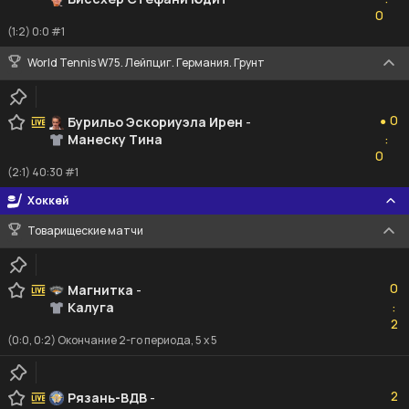
0
0
(1:2) 0:0 #1
World Tennis W75. Лейпциг. Германия. Грунт
0
0
Бурильо Эскориуэла Ирен
-
●
Манеску Тина
:
0
0
(2:1) 40:30 #1
Хоккей
Товарищеские матчи
0
0
Магнитка
-
Калуга
:
2
2
(0:0, 0:2) Окончание 2-го периода, 5 x 5
2
2
Рязань-ВДВ
-