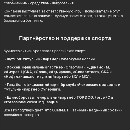
современными средствами шифрования.
Компания выступает за ответственную игру — пользователи могут
самостоятельно ограничить сумму и время ставок, а также узнать о
безопасном беттинге.
Партнёрство и поддержка спорта
Букмекер активно развивает российский спорт:
• Футбол: титульный партнёр Суперкубка России.
• Хоккей: официальный партнёр «Спартака», «Динамо» М,
«Амура», ЦСКА, «Сочи», «Адмирала», «Северстали», СКА и
«Нефтехимика», титульный партнёр ВХЛ и МХЛ.
• Гандбол: официальный партнёр клуба «Чеховские медведи» и
тутульный партнёр Суперлиги.
• Единоборства: генеральный партнёр TOP DOG, Force FC и
Professional Wrestling League.
Всё это подтверждает, что OLIMPBET — важный и надёжный союзник
российского спорта.