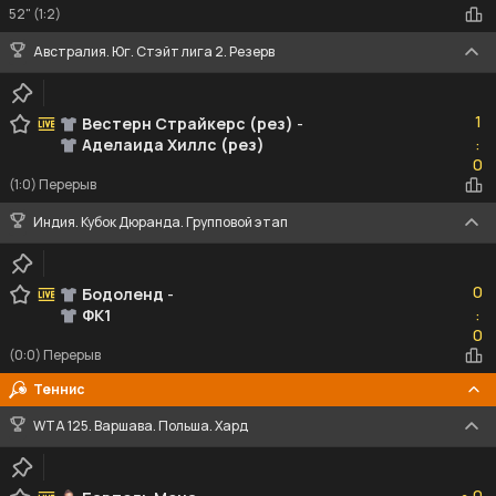
52" (1:2)
Австралия. Юг. Стэйт лига 2. Резерв
1
1
Вестерн Страйкерс (рез)
-
Аделаида Хиллс (рез)
:
0
0
(1:0) Перерыв
Индия. Кубок Дюранда. Групповой этап
0
0
Бодоленд
-
ФК1
:
0
0
(0:0) Перерыв
Теннис
WTA 125. Варшава. Польша. Хард
0
0