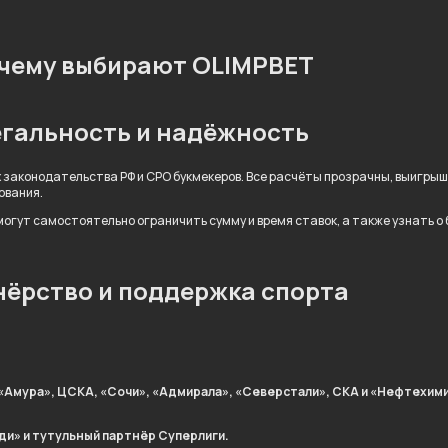
чему выбирают OLIMPBET
гальность и надёжность
 законодательства РФ и СРО букмекеров. Все расчёты прозрачны, выигры
ования.
огут самостоятельно ограничить сумму и время ставок, а также узнать о
ёрство и поддержка спорта
«Амура», ЦСКА, «Сочи», «Адмирала», «Северстали», СКА и «Нефтехими
ди» и тутульный партнёр Суперлиги.