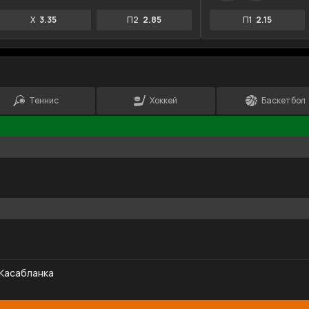
X
3.35
П2
2.85
П1
2.15
Теннис
Хоккей
Баскетбол
 Касабланка