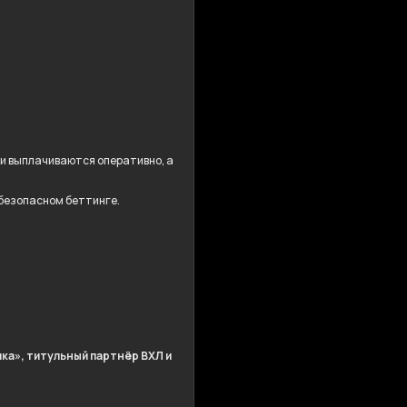
ши выплачиваются оперативно, а
 безопасном беттинге.
ка», титульный партнёр ВХЛ и