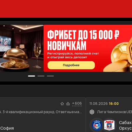
+
606
11.08.2026
16:00
. 3-й квалификационный раунд. Ответные ма...
Лига Чемпионов UEF
Сабах
 София
Орхус