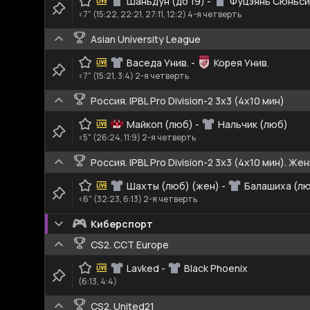
Шаньдун (до 19)
-
Фуцзянь Сюньсин
<7" (15:22, 22:21, 27:11, 12:2) 4-я четверть
Asian University League
Васеда Унив.
-
Корея Унив.
<7" (15:21, 3:4) 2-я четверть
Россия. IPBL Pro Division-2 3x3 (4x10 мин)
Майкоп (люб)
-
Нальчик (люб)
<5" (26:24, 11:9) 2-я четверть
Россия. IPBL Pro Division-2 3x3 (4x10 мин). Ж
Шахты (люб) (жен)
-
Балашиха (лю
<6" (32:23, 6:13) 2-я четверть
Киберспорт
CS2. CCT Europe
Lavked
-
Black Phoenix
(6:13, 4:4)
CS2. United21