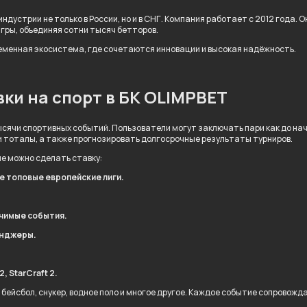
ндустрии не только в России, но и в СНГ. Компания работает с 2012 года.
игры, объединяя сотни тысяч бетторов.
ременная экосистема, где сочетаются инновации и высокая надёжность.
ки на спорт в БК OLIMPBET
сячи спортивных событий. Пользователи могут заключать пари как до нача
и тоталы, а также прогнозировать долгосрочные результаты турниров.
ые можно сделать ставку:
ле топовые европейские лиги.
ачимые события.
енджеры.
, StarCraft 2.
 бейсбол, снукер, водное поло и многое другое. Каждое событие сопровож