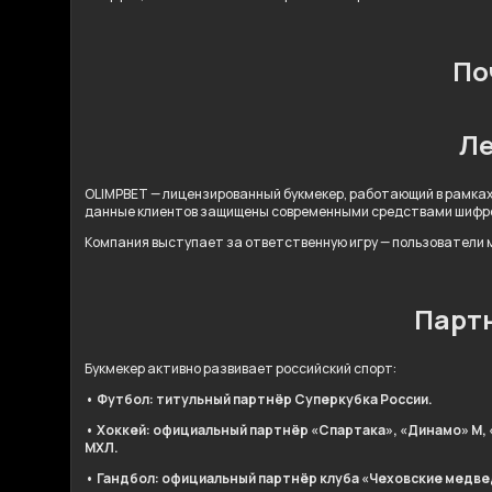
По
Ле
OLIMPBET — лицензированный букмекер, работающий в рамках
данные клиентов защищены современными средствами шифр
Компания выступает за ответственную игру — пользователи м
Партн
Букмекер активно развивает российский спорт:
• Футбол: титульный партнёр Суперкубка России.
• Хоккей: официальный партнёр «Спартака», «Динамо» М, 
МХЛ.
• Гандбол: официальный партнёр клуба «Чеховские медве