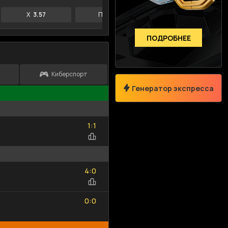
X
3.57
П2
3.38
П1
1.72
ПОДРОБНЕЕ
Киберспорт
Генератор экспресса
Размер коэффициента
Сумма возм.выигрыша
1
1
:
1
1
—
4
0
:
4
0
Только Топ-события
0
0
Выберите спорт
:
0
0
Исходы
Тоталы
Фор