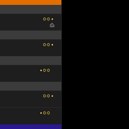
Добавить
Обновить
0
0
исход
список
:
0
0
●
0
0
:
0
0
●
0
0
:
0
0
●
0
0
:
0
0
●
0
0
:
0
0
●