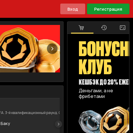
Вход
Регистрация
БОНУСН
КЛУБ
КЕШБЭК ДО 20% ЕЖЕ
Деньгами, а не
фрибетами
+
341
11.08.2026
16:00
A. 3-й квалификационный раунд. Ответные ма...
Лига Чемпионов UE
 Баку
Будё
Юнио