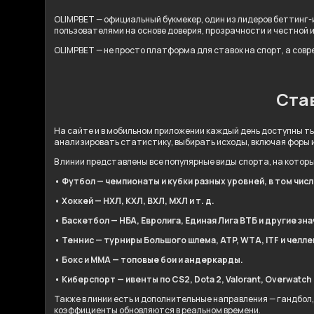
OLIMPBET — официальный букмекер, один из лидеров беттинг-и
пользователями на основе доверия, прозрачности и честной 
OLIMPBET — не просто платформа для ставок на спорт, а сов
Став
На сайте и в мобильном приложении каждый день доступны ты
анализировать статистику, выбирать исходы, включая форы 
В линии представлены все популярные виды спорта, на котор
• Футбол — чемпионаты и кубки разных уровней, в том чис
• Хоккей — НХЛ, КХЛ, ВХЛ, МХЛ и т. д.
• Баскетбол — НБА, Евролига, Единая Лига ВТБ и другие зн
• Теннис — турниры Большого шлема, ATP, WTA, ITF и челл
• Бокс и ММА — топовые бои и андеркарды.
• Киберспорт — ивенты по CS2, Dota 2, Valorant, Overwatch 2
Также в линии есть и дополнительные направления — гандбол,
коэффициенты обновляются в реальном времени.