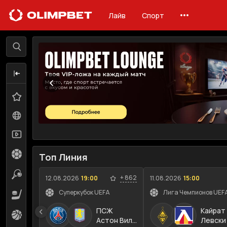
Лайв
Спорт
Лайв
Линия
Избранное
0
Все события
155
Трансляции
76
Футбол
7
Топ Линия
Теннис
46
+
862
12.08.2026
19:00
11.08.2026
15:00
Суперкубок UEFA
Лига Чемпионов UEFA
Хоккей
5
ПСЖ
Кайрат
Баскетбол
11
Астон Вилла
Левски