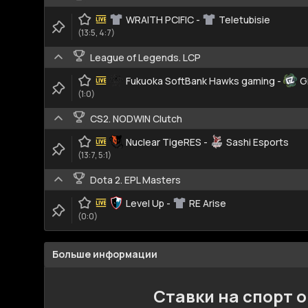
WRAITH PCIFIC
-
Teletubisie
(13:5, 4:7)
League of Legends. LCP
Fukuoka SoftBank Hawks gaming
-
G
(1:0)
CS2. NODWIN Clutch
Nuclear TigeRES
-
Sashi Esports
(13:7, 5:1)
Dota 2. EPL Masters
Level Up
-
RE Arise
(0:0)
Больше информации
Ставки на спорт 