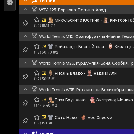
Теннис
Флорбол
1
WTA 125. Варшава. Польша. Хард
Микульските Юстина
-
Кнутсон Га
(1:4) 15:15 #2
World Tennis M15. Франкфурт-на-Майне. Герма
Рейнхардт Бенгт Йохан
-
Киватцев
(1:2) 30:40 #2
World Tennis M25. Куршумлия-Баня. Сербия. Г
Янкань Владо
-
Яздани Али
(1:2) 30:15 #1
World Tennis W35. Рохэмптон. Великобритани
Блэк Брук Анна
-
Экстранд Моника
(3:1) 15:40 #2
Сато Нахо
-
Абе Хироми
(1:2) 15:0 #1
Хоккей