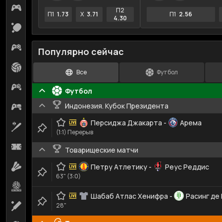
Киберспорт
16
П2
П1
1.73
X
3.71
П1
2.56
4.30
Настольный теннис
26
Киберфутбол
14
Популярно сейчас
Волейбол
3
Все
Футбол
Кибербаскетбол
6
Футбол
Индонезия. Кубок Президента
Киберхоккей
6
Персиджа Джакарта
-
Арема
Бейсбол
7
(1:1) Перерыв
Футзал
1
Товарищеские матчи
Бадминтон
Петру Атлетику
-
Реус Реддис
3
63" (3:0)
Пляжный волейбол
2
Шабаб Атлас Хенифра
-
Расинг де
28"
Крикет
1