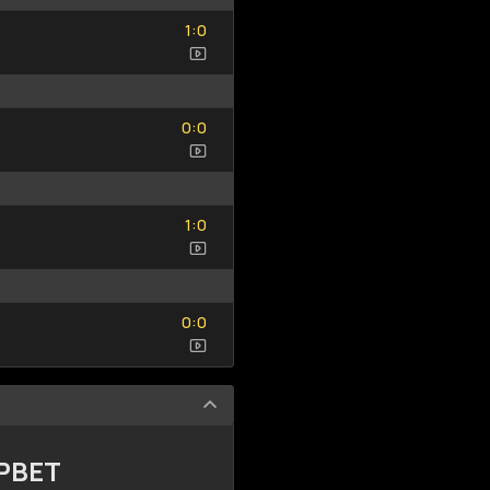
1
0
:
1
0
0
0
:
0
0
1
0
:
1
0
0
0
:
0
0
MPBET