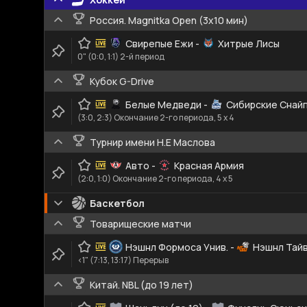
Россия. Magnitka Open (3х10 мин)
Свирепые Ежи
-
Хитрые Лисы
0" (0:0, 1:1) 2-й период
Кубок G-Drive
Белые Медведи
-
Сибирские Снай
(3:0, 2:3) Окончание 2-го периода, 5 x 4
Турнир имени Н.Е Маслова
Авто
-
Красная Армия
(2:0, 1:0) Окончание 2-го периода, 4 x 5
Баскетбол
Товарищеские матчи
Нэшнл Формоса Унив.
-
Нэшнл Тайв
<1" (7:13, 13:17) Перерыв
Китай. NBL (до 19 лет)