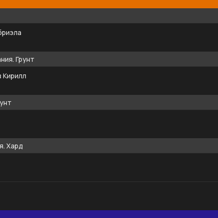
бриэла
ния. Грунт
 Кирилл
рунт
я. Хард