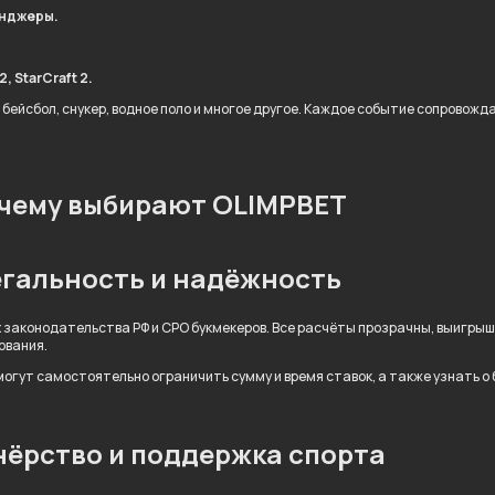
енджеры.
, StarCraft 2.
 бейсбол, снукер, водное поло и многое другое. Каждое событие сопровож
чему выбирают OLIMPBET
гальность и надёжность
 законодательства РФ и СРО букмекеров. Все расчёты прозрачны, выигры
ования.
огут самостоятельно ограничить сумму и время ставок, а также узнать о
ёрство и поддержка спорта