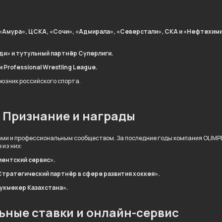
«Амура», ЦСКА, «Сочи», «Адмирала», «Северстали», СКА и «Нефтехими
ди» и тутульный партнёр Суперлиги.
Professional Wrestling League.
оюзник российского спорта.
Признание и награды
ми и профессиональным сообществом. За последние годы компания OLIMP
из них:
иентский сервис».
Стратегический партнёр в сфере развития хоккея».
букмекер Казахстана».
ьные ставки и онлайн-сервис