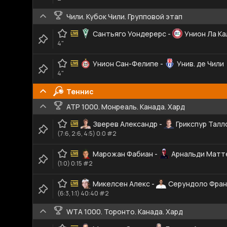
Чили. Кубок Чили. Групповой этап
Сантьяго Уондерерс
-
Унион Ла К
4"
Унион Сан-Фелипе
-
Унив. де Чили
4"
Теннис
ATP 1000. Монреаль. Канада. Хард
Зверев Александр
-
Грикспур Талл
(7:6, 2:6, 4:5) 0:0 #2
Марожан Фабиан
-
Арнальди Матт
(1:0) 0:15 #2
Микелсен Алекс
-
Серундоло Фран
(6:3, 1:1) 40:40 #2
WTA 1000. Торонто. Канада. Хард