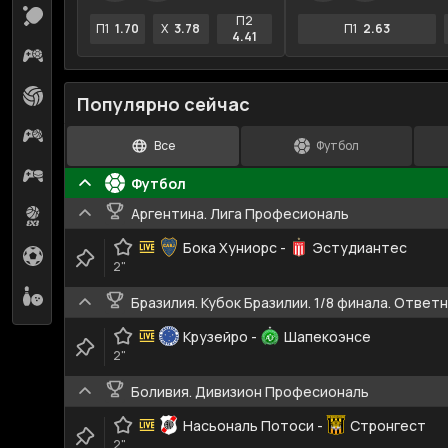
Настольный теннис
21
П2
П1
1.70
X
3.78
П1
2.63
4.41
Киберфутбол
20
Волейбол
6
Популярно сейчас
Кибербаскетбол
3
Все
Футбол
Киберхоккей
4
Футбол
Аргентина. Лига Професиональ
Баскетбол 3х3
1
Бока Хуниорс
-
Эстудиантес
Гандбол
1
2"
Боулинг
1
Бразилия. Кубок Бразилии. 1/8 финала. Ответ
Крузейро
-
Шапекоэнсе
2"
Боливия. Дивизион Професиональ
Насьональ Потоси
-
Стронгест
2"