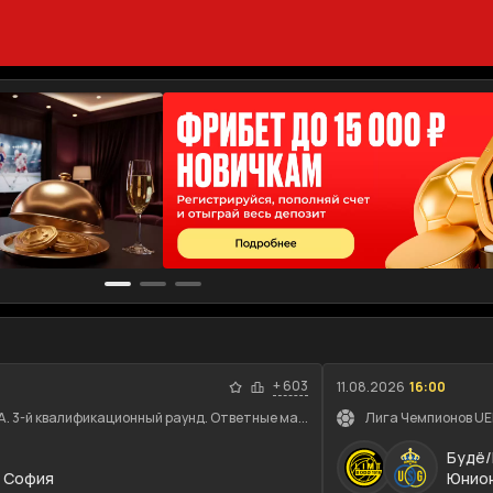
+
603
11.08.2026
16:00
. 3-й квалификационный раунд. Ответные ма...
Лига Чемпионов UEF
Будё/
 София
Юнион