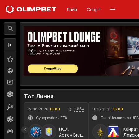
Лайв
Спорт
Лайв
Линия
Избранное
0
Все события
98
Трансляции
52
Футбол
17
Топ Линия
Теннис
18
+
864
12.08.2026
19:00
11.08.2026
15:00
Суперкубок UEFA
Лига Чемпионов UEFA
Баскетбол
2
ПСЖ
Кайрат
Киберспорт
4
Астон Вилла
Левски