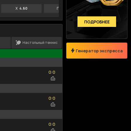
X
4.60
П2
4.20
П1
2.36
ПОДРОБНЕЕ
Настольный теннис
Генератор экспресса
Размер коэффициента
Сумма возм.выигрыша
0
0
:
0
0
—
0
0
:
0
0
Только Топ-события
Выберите спорт
0
0
:
0
0
Исходы
Тоталы
Фор