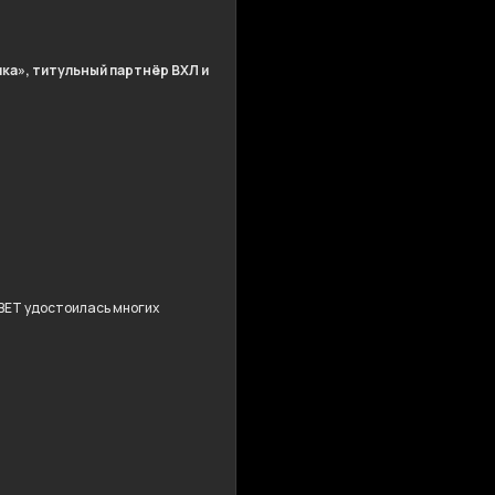
ка», титульный партнёр ВХЛ и
BET удостоилась многих