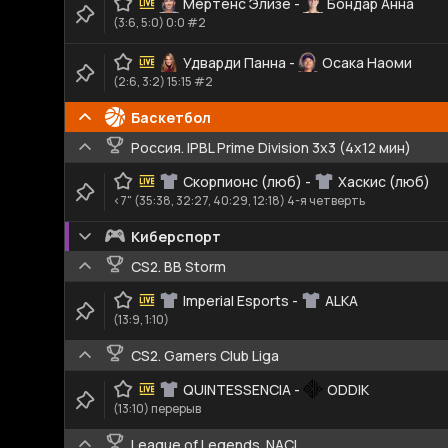
Мертенс Элизе
-
Бондар Анна
(3:6, 5:0) 0:0 #2
Удварди Панна
-
Осака Наоми
(2:6, 3:2) 15:15 #2
Баскетбол
Россия. IPBL Prime Division 3x3 (4x12 мин)
Скорпионс (люб)
-
Хаскис (люб)
<7" (35:38, 32:27, 40:29, 12:18) 4-я четверть
Киберспорт
CS2. BB Storm
Imperial Esports
-
ALKA
(13:9, 1:10)
CS2. Gamers Club Liga
QUINTESSENCIA
-
ODDIK
(13:10) перерыв
League of Legends. NACL