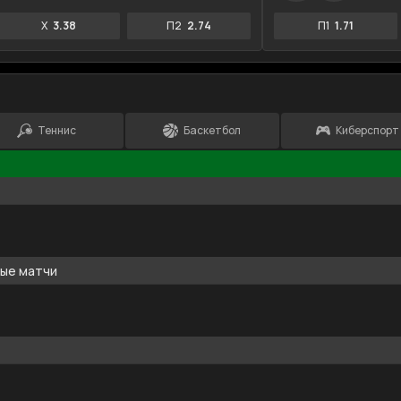
X
3.38
П2
2.74
П1
1.71
Теннис
Баскетбол
Киберспорт
ные матчи