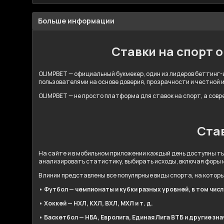
Больше информации
Ставки на спорт 
OLIMPBET — официальный букмекер, один из лидеров беттинг-и
пользователями на основе доверия, прозрачности и честной 
OLIMPBET — не просто платформа для ставок на спорт, а сов
Став
На сайте и в мобильном приложении каждый день доступны ты
анализировать статистику, выбирать исходы, включая форы 
В линии представлены все популярные виды спорта, на котор
• Футбол — чемпионаты и кубки разных уровней, в том чис
• Хоккей — НХЛ, КХЛ, ВХЛ, МХЛ и т. д.
• Баскетбол — НБА, Евролига, Единая Лига ВТБ и другие зн