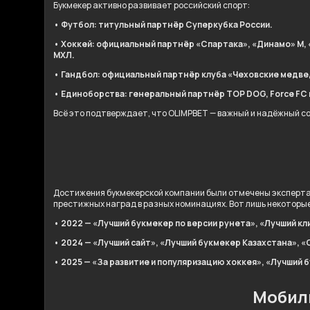
Букмекер активно развивает российский спорт:
• Футбол: титульный партнёр Суперкубка России.
• Хоккей: официальный партнёр «Спартака», «Динамо» М, 
МХЛ.
• Гандбол: официальный партнёр клуба «Чеховские медве
• Единоборства: генеральный партнёр TOP DOG, Force FC и 
Всё это подтверждает, что OLIMPBET — важный и надёжный с
Достижения букмекерской компании были отмечены эксперта
престижных наград в разных номинациях. Вот лишь некоторые 
• 2022 — «Лучший букмекер по версии рунета», «Лучший кл
• 2024 — «Лучший сайт», «Лучший букмекер Казахстана», «
• 2025 — «За развитие и популяризацию хоккея», «Лучший 
Мобил