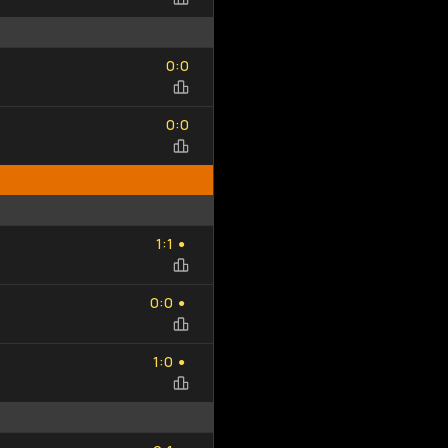
Добавить
Обновить
0
0
исход
список
:
0
0
0
0
:
0
0
1
1
:
1
1
●
0
0
:
0
0
●
1
0
:
1
0
●
0
1