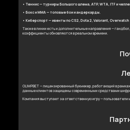
• Теннис — турниры Большого шлема, ATP, WTA, ITF и челл
• Бокс и ММА — топовые бои и андеркарды.
• Киберспорт — ивенты по CS2, Dota 2, Valorant, Overwatch 2
Также в линии есть и дополнительные направления — гандбол,
коэффициенты обновляются в реальном времени.
По
Ле
OLIMPBET — лицензированный букмекер, работающий в рамках
данные клиентов защищены современными средствами шифр
Компания выступает за ответственную игру — пользователи м
Партн