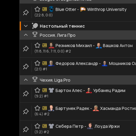
Blue Otter
-
Winthrop University
(22:8, 0:0)
Настольный теннис
Россия. Лига Про
Резников Михаил
-
Вашков Антон
(11:8, 11:6, 7:11, 0:0) #2
Федоров Александр
-
Мошников О
(2:1) #1
Чехия. Liga Pro
Бартон Алес
-
Урбанец Радим
(9:2) #1
Бартунек Радек
-
Хасманда Рости
(6:4) #2
Себера Петр
-
Лоуда Иржи
(3:2) #2