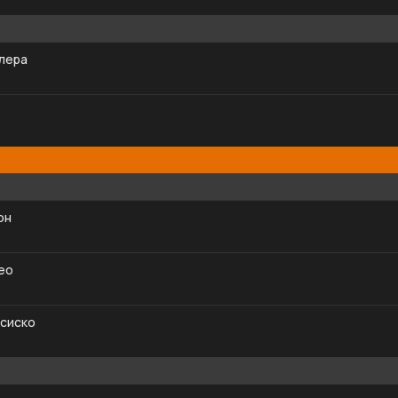
алера
он
ео
сиско