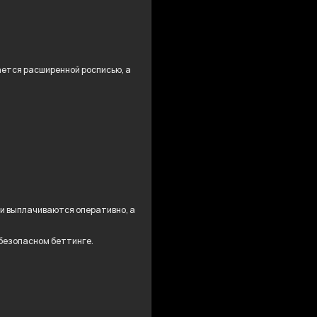
дается расширенной росписью, а
ши выплачиваются оперативно, а
 безопасном беттинге.