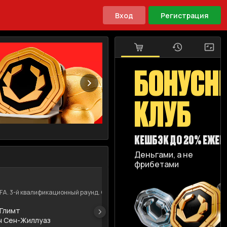
Вход
Регистрация
БОНУСН
КЛУБ
КЕШБЭК ДО 20% ЕЖЕ
Деньгами, а не
фрибетами
+
623
11.08.2026
16:00
A. 3-й квалификационный раунд. Ответные ма...
Лига Чемпионов U
Глимт
Саба
 Сен-Жиллуаз
Орх