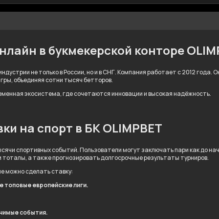
онлайн в букмекерской конторе OLI
ндустрии не только в России, но и в СНГ. Компания работает с 2012 года.
игры, объединяя сотни тысяч бетторов.
ременная экосистема, где сочетаются инновации и высокая надёжность.
ки на спорт в БК OLIMPBET
сячи спортивных событий. Пользователи могут заключать пари как до нача
и тоталы, а также прогнозировать долгосрочные результаты турниров.
ые можно сделать ставку:
ле топовые европейские лиги.
ачимые события.