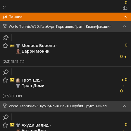
0
2"
Теннис
World Tennis W50. Гамбург. Германия. Грунт. Квалификация
0
0
Мелисс Верена
-
Барри Моник
:
0
0
●
(2:3) 15:15 #2
0
0
Грот Дж.
-
●
Тран Деми
:
0
0
(0:2) 0:0 #1
World Tennis M25. Куршумлия-Баня. Сербия. Грунт. Финал
0
0
Ахуда Валид
-
Артнак Бор
: