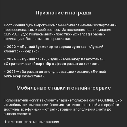
Признание и награды
Достижения букмекерской компании были отмечены экспертами и
профессиональным сообществом. За последние годы компания
OLIMPBET удостоилась многих престижных наград в разных
номинациях. Вот лишь некоторые из них:
• 2022 — «Лучший букмекер по версии рунета», «Лучший
клиентский сервис».
• 2024 — «Лучший сайт», «Лучший букмекер Казахстана»,
«Стратегический партнёр в сфере развития хоккея».
• 2025 — «За развитие и популяризацию хоккея», «Лучший
букмекер Казахстана».
Мобильные ставки и онлайн-сервис
Пользователи могут заключать пари не только на сайте OLIMPBET, но
и в мобильном приложении. Здесь интуитивно понятный интерфейс и
доступны все функции — от регистрации и пополнения счёта до
вывода средств.
Что можно делать в приложении: