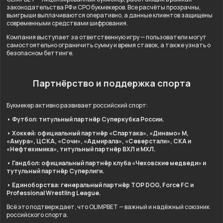
законодательства РФ и СРО букмекеров. Все расчёты прозрачны,
выигрыши выплачиваются оперативно, а данные клиентов защищены
современными средствами шифрования.
Компания выступает за ответственную игру — пользователи могут
самостоятельно ограничить сумму и время ставок, а также узнать о
безопасном беттинге.
Партнёрство и поддержка спорта
Букмекер активно развивает российский спорт:
• Футбол: титульный партнёр Суперкубка России.
• Хоккей: официальный партнёр «Спартака», «Динамо» М,
«Амура», ЦСКА, «Сочи», «Адмирала», «Северстали», СКА и
«Нефтехимика», титульный партнёр ВХЛ и МХЛ.
• Гандбол: официальный партнёр клуба «Чеховские медведи» и
тутульный партнёр Суперлиги.
• Единоборства: генеральный партнёр TOP DOG, Force FC и
Professional Wrestling League.
Всё это подтверждает, что OLIMPBET — важный и надёжный союзник
российского спорта.