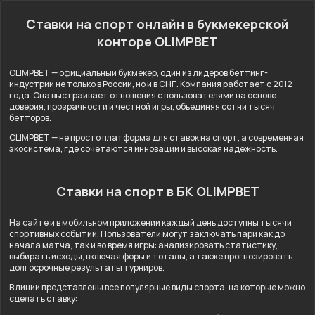
Ставки на спорт онлайн в букмекерской
конторе OLIMPBET
OLIMPBET — официальный букмекер, один из лидеров беттинг-
индустрии не только в России, но и в СНГ. Компания работает с 2012
года. Она выстраивает отношения с пользователями на основе
доверия, прозрачности и честной игры, объединяя сотни тысяч
бетторов.
OLIMPBET — не просто платформа для ставок на спорт, а современная
экосистема, где сочетаются инновации и высокая надёжность.
Ставки на спорт в БК OLIMPBET
На сайте и в мобильном приложении каждый день доступны тысячи
спортивных событий. Пользователи могут заключать пари как до
начала матча, так и во время игры: анализировать статистику,
выбирать исходы, включая форы и тоталы, а также прогнозировать
долгосрочные результаты турниров.
В линии представлены все популярные виды спорта, на которые можно
сделать ставку: