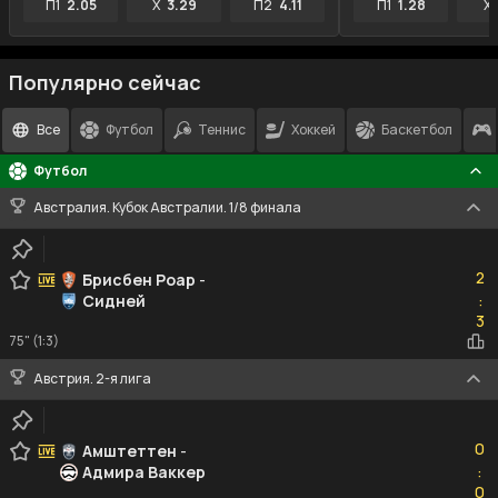
П1
2.05
X
3.29
П2
4.11
П1
1.28
X
Популярно сейчас
Все
Футбол
Теннис
Хоккей
Баскетбол
Футбол
Австралия. Кубок Австралии. 1/8 финала
2
2
Брисбен Роар
-
Сидней
:
3
3
75" (1:3)
Австрия. 2-я лига
0
0
Амштеттен
-
Адмира Ваккер
:
0
0