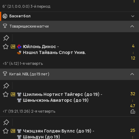
1
6" (2:1, 0:0, 0:0) 3-й период
Баскетбол
Товарищеские матчи
4
4
Юйлонь Динос
-
Нэшнл Тайвань Спорт Унив.
:
12
12
<5" (4:12) 1-я четверть
Китай. NBL (до 19 лет)
32
32
Цзилинь Нортист Тайгерс (до 19)
-
Шеньчжэнь Авиаторс (до 19)
:
47
47
<1" (19:21, 13:26) 2-я четверть
25
25
Чжэцзян Голден Буллс (до 19)
-
Шаньдун (до 19)
:
39