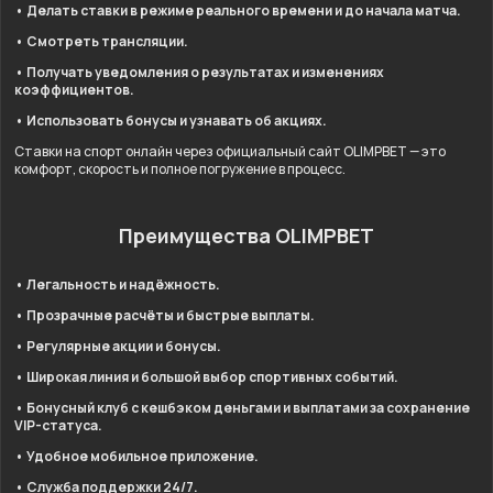
• Делать ставки в режиме реального времени и до начала матча.
• Смотреть трансляции.
• Получать уведомления о результатах и изменениях
коэффициентов.
• Использовать бонусы и узнавать об акциях.
Ставки на спорт онлайн через официальный сайт OLIMPBET — это
комфорт, скорость и полное погружение в процесс.
Преимущества OLIMPBET
• Легальность и надёжность.
• Прозрачные расчёты и быстрые выплаты.
• Регулярные акции и бонусы.
• Широкая линия и большой выбор спортивных событий.
• Бонусный клуб с кешбэком деньгами и выплатами за сохранение
VIP-статуса.
• Удобное мобильное приложение.
• Служба поддержки 24/7.