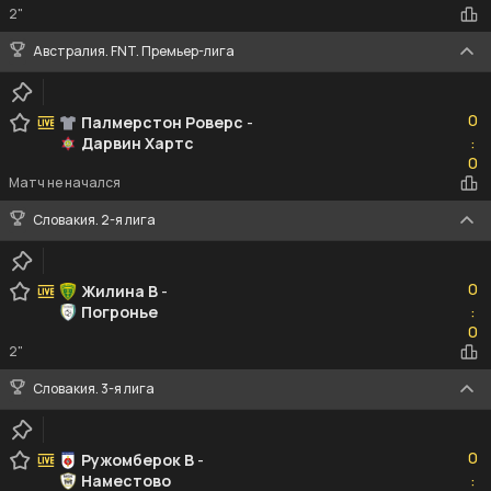
2"
Австралия. FNT. Премьер-лига
0
0
Палмерстон Роверс
-
Дарвин Хартс
:
0
0
Матч не начался
Словакия. 2-я лига
0
0
Жилина B
-
Погронье
:
0
0
2"
Словакия. 3-я лига
0
0
Ружомберок B
-
Наместово
:
0