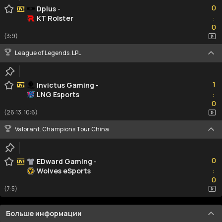
0
Dplus
-
KT Rolster
:
0
0
(3:9)
League of Legends. LPL
1
1
Invictus Gaming
-
LNG Esports
:
0
0
(26:13, 10:6)
Valorant. Champions Tour China
0
0
EDward Gaming
-
Wolves eSports
:
0
0
(7:5)
Больше информации