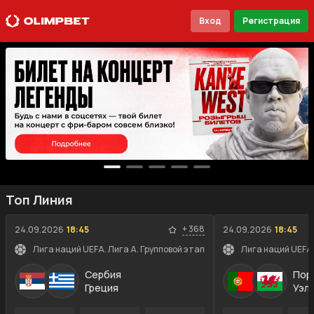
Вход
Регистрация
Топ Линия
+
368
24.09.2026
18:45
24.09.2026
18:45
Лига наций UEFA. Лига A. Групповой этап
Лига наций UEFA.
Сербия
Пор
Греция
Уэл