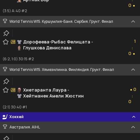
0
0
●
(3:5) A:40 #2
World Tennis W15. Куршумлия-Баня. Сербия. Грунт. Финал
1
1
Дорофеева-Рыбас Фелицата
-
Глушкова Денислава
:
0
0
●
(6:2, 1:0) 30:15 #2
World Tennis W15. Хямеэнлинна. Финляндия. Грунт. Финал
0
0
Хиетаранта Лаура
-
●
Хейтманек Амели Жюстин
:
0
0
(2:1) 30:40 #1
Хоккей
Австралия. AIHL