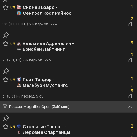
1
1
Сидней Бэарс
-
Сентрал Кост Райнос
:
2
2
19" (0:1, 1:1, 0:0) 3-й период, 5 x 4
3
3
Аделаида Адренелин
-
Брисбен Лайтнинг
:
0
0
7" (2:0, 1:0) 2-й период, 5 x 5
0
0
Перт Тандер
-
Мельбурн Мустангс
:
3
3
3" (0:3) 1-й период, 5 x 5
Россия. Magnitka Open (3х10 мин)
2
2
Стальные Топоры
-
Ледовые Спартанцы
:
1