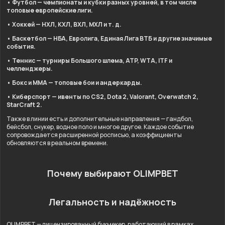
• Футбол — чемпионаты и кубки разных уровней, в том числе
топовые европейские лиги.
• Хоккей — НХЛ, КХЛ, ВХЛ, МХЛ и т. д.
• Баскетбол — НБА, Евролига, Единая Лига ВТБ и другие значимые
события.
• Теннис — турниры Большого шлема, ATP, WTA, ITF и
челленджеры.
• Бокс и ММА — топовые бои и андеркарды.
• Киберспорт — ивенты по CS2, Dota 2, Valorant, Overwatch 2,
StarCraft 2.
Также в линии есть и дополнительные направления — гандбол,
бейсбол, снукер, водное поло и многое другое. Каждое событие
сопровождается расширенной росписью, а коэффициенты
обновляются в реальном времени.
Почему выбирают OLIMPBET
Легальность и надёжность
OLIMPBET — лицензированный букмекер, работающий в рамках