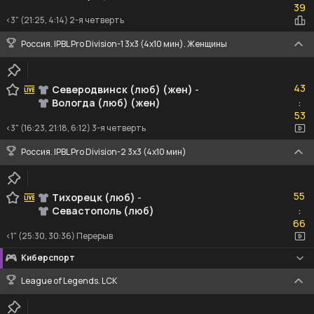
39
<3" (21:25, 4:14) 2-я четверть
Россия. IPBL Pro Division-1 3x3 (4x10 мин). Женщины
43
43
Северодвинск (люб) (жен)
-
Вологда (люб) (жен)
:
53
53
<3" (16:23, 21:18, 6:12) 3-я четверть
Россия. IPBL Pro Division-2 3x3 (4x10 мин)
55
55
Тихорецк (люб)
-
Севастополь (люб)
:
66
66
<1" (25:30, 30:36) Перерыв
Киберспорт
League of Legends. LCK
0