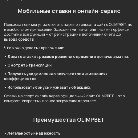
Мобильные ставки и онлайн-сервис
Пользователи могут заключать пари не только на сайте OLIMPBET, но
и в мобильном приложении. Здесь интуитивно понятный интерфейс и
доступны все функции — от регистрации и пополнения счёта до
вывода средств.
Что можно делать в приложении:
• Делать ставки в режиме реального времени и до начала матча.
• Смотреть трансляции.
• Получать уведомления о результатах и изменениях
коэффициентов.
• Использовать бонусы и узнавать об акциях.
Ставки на спорт онлайн через официальный сайт OLIMPBET — это
комфорт, скорость и полное погружение в процесс.
Преимущества OLIMPBET
• Легальность и надёжность.