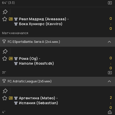
64" (3:3)
0
0
Реал Мадрид (Aveaaaaa)
-
Бока Хуниорс (Kavviro)
:
0
0
Матч не начался
FC. ESportsBattle. Serie A (2x4 мин.)
0
0
Рома (Og)
-
Наполи (Rossfcdk)
:
0
0
31"
FC. Adriatic League (2х5 мин)
2
2
Аргентина (Mateo)
-
Испания (Sebastian)
:
0
0
4"