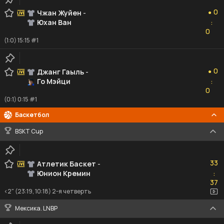
0
0
Чжан Жуйен
-
●
Юхан Ван
:
0
0
(1:0) 15:15 #1
0
0
Джанг Гаыль
-
●
Го Мэйци
:
0
0
(0:1) 0:15 #1
Баскетбол
BSKT Cup
33
33
Атлетик Баскет
-
Юнион Кремин
:
37
37
<2" (23:19, 10:18) 2-я четверть
Мексика. LNBP