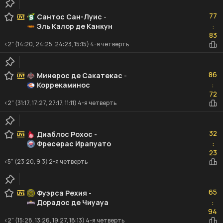
77
77
Сантос Сан-Луис
-
Эль Калор де Канкун
:
83
83
<2" (14:20, 24:25, 24:23, 15:15) 4-я четверть
86
86
Минерос де Сакатекас
-
Коррекаминос
:
72
72
<2" (31:17, 17:27, 27:17, 11:11) 4-я четверть
32
32
Диаблос Рохос
-
Фресерас Ирапуато
:
23
23
<5" (23:20, 9:3) 2-я четверть
65
65
Фуэрса Рехия
-
Дорадос де Чиуауа
:
94
94
<2" (15:28, 13:26, 19:27, 18:13) 4-я четверть