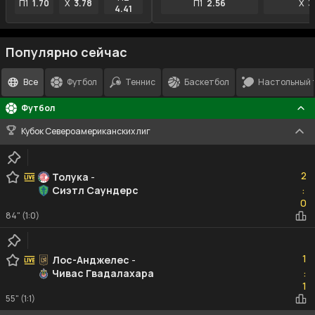
П1
1.70
X
3.78
П1
2.56
X
3
4.41
Популярно сейчас
Все
Футбол
Теннис
Баскетбол
Настольный 
Футбол
Кубок Североамериканских лиг
2
2
Толука
-
Сиэтл Саундерс
:
0
0
84" (1:0)
1
1
Лос-Анджелес
-
Чивас Гвадалахара
:
1
1
55" (1:1)