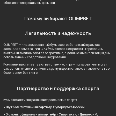
обновляются в реальном времени.
Почему выбирают OLIMPBET
Легальность и надёжность
OLIMPBET — лицензированный букмекер, работающий в рамках
законодательства РФ и СРО букмекеров. Все расчёты прозрачны,
выигрыши выплачиваются оперативно, а данные клиентов защищены
современными средствами шифрования.
Компания выступает за ответственную игру — пользователи могут
самостоятельно ограничить сумму и время ставок, а также узнать о
безопасном беттинге.
Партнёрство и поддержка спорта
Букмекер активно развивает российский спорт:
• Футбол: титульный партнёр Суперкубка России.
• Хоккей: официальный партнёр «Спартака», «Динамо» М,