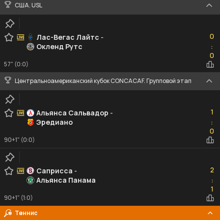
США. USL
0
0
Лас-Вегас Лайтс
-
Окленд Рутс
:
0
0
57" (0:0)
Центральноамериканский кубок CONCACAF. Групповой этап
1
1
Альянса Сальвадор
-
Эредиано
:
0
0
90+1" (0:0)
2
2
Саприсса
-
Альянса Панама
:
1
1
90+1" (1:0)
Теннис