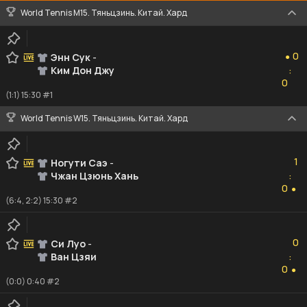
World Tennis M15. Тяньцзинь. Китай. Хард
0
0
Энн Сук
-
●
Ким Дон Джу
:
0
0
(1:1) 15:30 #1
World Tennis W15. Тяньцзинь. Китай. Хард
1
1
Ногути Саэ
-
Чжан Цзюнь Хань
:
0
0
●
(6:4, 2:2) 15:30 #2
0
0
Си Луо
-
Ван Цзяи
:
0
0
●
(0:0) 0:40 #2