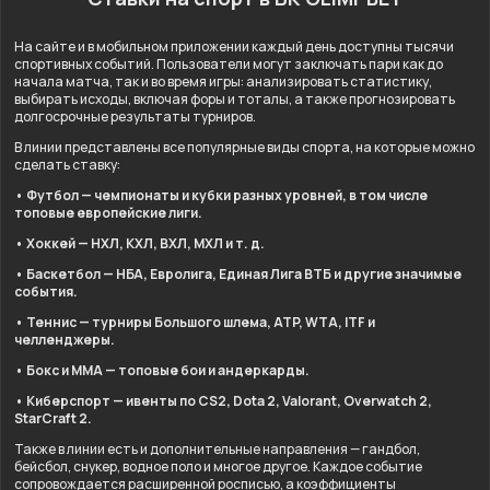
На сайте и в мобильном приложении каждый день доступны тысячи
спортивных событий. Пользователи могут заключать пари как до
начала матча, так и во время игры: анализировать статистику,
выбирать исходы, включая форы и тоталы, а также прогнозировать
долгосрочные результаты турниров.
В линии представлены все популярные виды спорта, на которые можно
сделать ставку:
• Футбол — чемпионаты и кубки разных уровней, в том числе
топовые европейские лиги.
• Хоккей — НХЛ, КХЛ, ВХЛ, МХЛ и т. д.
• Баскетбол — НБА, Евролига, Единая Лига ВТБ и другие значимые
события.
• Теннис — турниры Большого шлема, ATP, WTA, ITF и
челленджеры.
• Бокс и ММА — топовые бои и андеркарды.
• Киберспорт — ивенты по CS2, Dota 2, Valorant, Overwatch 2,
StarCraft 2.
Также в линии есть и дополнительные направления — гандбол,
бейсбол, снукер, водное поло и многое другое. Каждое событие
сопровождается расширенной росписью, а коэффициенты