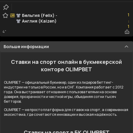
1
1
Бельгия (Felix)
-
Англия (Kaizen)
:
1
1
4"
Больше информации
Ставки на спорт онлайн в букмекерской
конторе OLIMPBET
OLIMPBET — официальный букмекер, один из лидеров беттинг-
индустрии не только в России, но и в СНГ. Компания работает с 2012
года. Она выстраивает отношения с пользователями на основе
доверия, прозрачности и честной игры, объединяя сотни тысяч
бетторов.
OLIMPBET — не просто платформа для ставок на спорт, а современная
экосистема, где сочетаются инновации и высокая надёжность.
Ставки на спорт в БК OLIMPBET