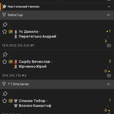
Настольный теннис
Setka Cup
1
1
Ус Данило
-
●
Перетятько Андрей
:
2
2
(9:11, 10:12, 11:6, 0:0) #1
2
2
Сырбу Вячеслав
-
Юрченко Юрий
:
0
0
●
(11:6, 11:6, 7:5) #2
TT Elite Series
1
1
Спаник Тибор
-
Влочко Кшиштоф
:
0
0
●