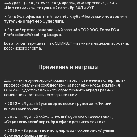
«Амура», ЦСКА, «Сочи», «Адмирала», «Северстали», СКА и
«Нефтехимика», титульный партнёр ВХЛ и МХЛ.
• Гандбол: официальный партнёр клуба «Чеховские медведи» и
тутульный партнёр Суперлиги.
• Единоборства: генеральный партнёр TOP DOG, Force FC и
Professional Wrestling League.
Всё это подтверждает, что OLIMPBET — важный и надёжный союзник
российского спорта.
Признание и награды
Достижения букмекерской компании были отмечены экспертами и
профессиональным сообществом. За последние годы компания
OLIMPBET удостоилась многих престижных наград в разных
номинациях. Вот лишь некоторые из них:
• 2022 — «Лучший букмекер по версии рунета», «Лучший
клиентский сервис».
• 2024 — «Лучший сайт», «Лучший букмекер Казахстана»,
«Стратегический партнёр в сфере развития хоккея».
• 2025 — «За развитие и популяризацию хоккея», «Лучший
букмекер Казахстана».