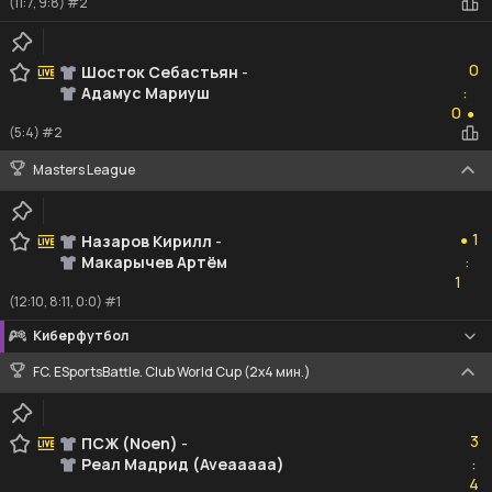
(11:7, 9:8) #2
0
0
Шосток Себастьян
-
Адамус Мариуш
:
0
0
●
(5:4) #2
Masters League
1
1
Назаров Кирилл
-
●
Макарычев Артём
:
1
1
(12:10, 8:11, 0:0) #1
Киберфутбол
FC. ESportsBattle. Club World Cup (2x4 мин.)
3
3
ПСЖ (Noen)
-
Реал Мадрид (Aveaaaaa)
:
4
4