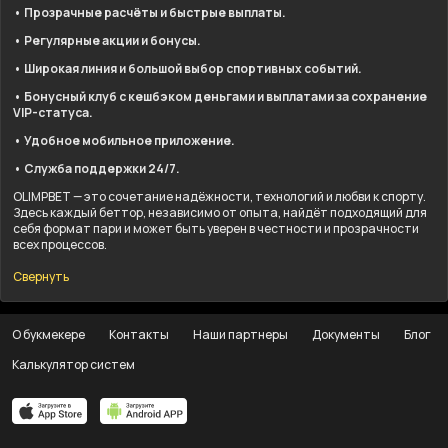
• Прозрачные расчёты и быстрые выплаты.
• Регулярные акции и бонусы.
• Широкая линия и большой выбор спортивных событий.
• Бонусный клуб с кешбэком деньгами и выплатами за сохранение
VIP-статуса.
• Удобное мобильное приложение.
• Служба поддержки 24/7.
OLIMPBET — это сочетание надёжности, технологий и любви к спорту.
Здесь каждый беттор, независимо от опыта, найдёт подходящий для
себя формат пари и может быть уверен в честности и прозрачности
всех процессов.
Свернуть
О букмекере
Контакты
Наши партнеры
Документы
Блог
Калькулятор систем