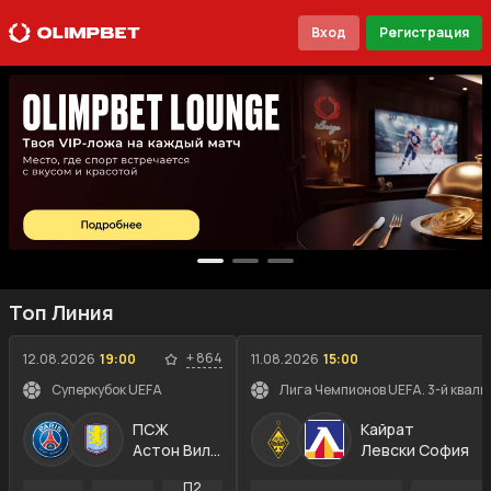
Вход
Регистрация
Топ Линия
+
864
12.08.2026
19:00
11.08.2026
15:00
Суперкубок UEFA
Лига Чемпионов UEFA. 3-й квали
ПСЖ
Кайрат
Астон Вилла
Левски София
П2