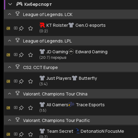
Киберспорт
League of Legends. LCK
KT Rolster
Gen.G esports
(0:2)
League of Legends. LPL
JD Gaming
Edward Gaming
(20:7) перерыв
CS2. CCT Europe
Just Players
Butterfly
(3:4)
Valorant. Champions Tour China
All Gamers
Trace Esports
(1:5)
Valorant. Champions Tour Pacific
Team Secret
DetonatioN FocusMe
(0:7)