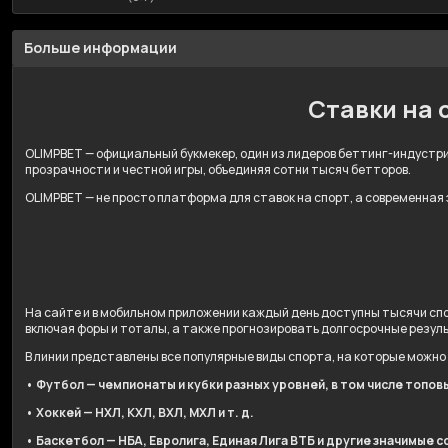
Больше информации
Ставки на 
OLIMPBET — официальный букмекер, один из лидеров беттинг-индустрии
прозрачности и честной игры, объединяя сотни тысяч бетторов.
OLIMPBET — не просто платформа для ставок на спорт, а современная
На сайте и в мобильном приложении каждый день доступны тысячи спо
включая форы и тоталы, а также прогнозировать долгосрочные резул
В линии представлены все популярные виды спорта, на которые можно
• Футбол — чемпионаты и кубки разных уровней, в том числе топов
• Хоккей — НХЛ, КХЛ, ВХЛ, МХЛ и т. д.
• Баскетбол — НБА, Евролига, Единая Лига ВТБ и другие значимые с