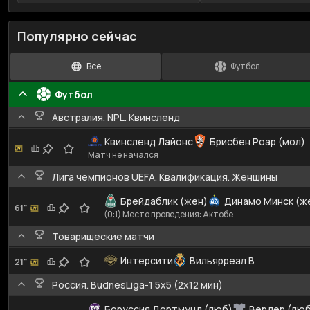
Популярно сейчас
Все
Футбол
Футбол
Австралия. NPL. Квинсленд
Квинсленд Лайонс
Брисбен Роар (мол)
Матч не начался
Лига чемпионов UEFA. Квалификация. Женщины
Брейдаблик (жен)
Динамо Минск (ж
61"
(0:1) Место проведения: Актобе
Товарищеские матчи
Интерсити
Вильярреал B
21"
Россия. BudnesLiga-1 5x5 (2x12 мин)
Боруссия Дортмунд (люб)
Вердер (люб