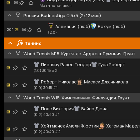
Матч не начался
Россия. BudnesLiga-2 5x5 (2x12 мин)
Алемания (люб)
Бохум (люб)
20"
(2:0)
Теннис
World Tennis M15. Куртя-де-Арджеш. Румыния. Грунт
Пиеляну Рарес Теодор
Гуна Роберт
(1:0) 30:15 #2
Роберт Николас
Мисаси Джанникола
(0:0) 30:15 #1
World Tennis W15. Хямеэнлинна. Финляндия. Грунт
Поле Виктория
Вайсо Дюна
(0:2) 40:40 #1
Хейтманек Амели Жюстин
Хагеман Маде
(0:2) 40:40 #2