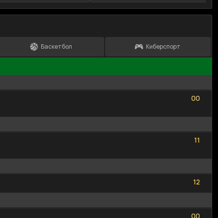
Баскетбол
Киберспорт
0
0
0
0
1
1
1
1
1
2
1
2
0
0
0
0