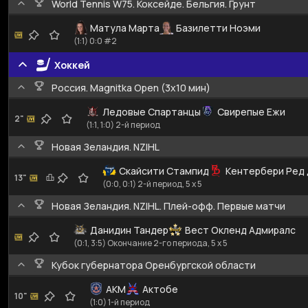
World Tennis W75. Коксейде. Бельгия. Грунт
Матула Марта
Базилетти Ноэми
(1:1) 0:0 #2
Хоккей
Россия. Magnitka Open (3х10 мин)
Ледовые Спартанцы
Свирепые Ежи
2"
(1:1, 1:0) 2-й период
Новая Зеландия. NZIHL
Скайсити Стампид
Кентербери Ред
13"
(0:0, 0:1) 2-й период, 5 x 5
Новая Зеландия. NZIHL. Плей-офф. Первые матчи
Данидин Тандер
Вест Окленд Адмиралс
(0:1, 3:5) Окончание 2-го периода, 5 x 5
Кубок губернатора Оренбургской области
АКМ
Актобе
10"
(1:0) 1-й период