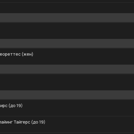
еореттес (жен)
ирс (до 19)
айинг Тайгерс (до 19)