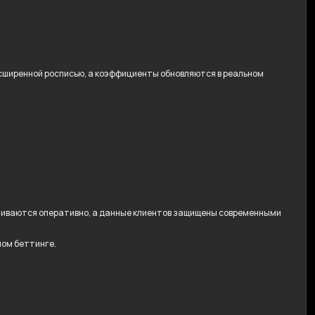
расширенной росписью, а коэффициенты обновляются в реальном
ачиваются оперативно, а данные клиентов защищены современными
ном беттинге.