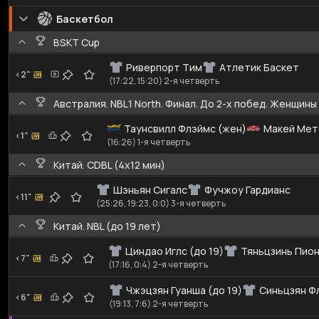
Баскетбол
BSKT Cup
Риверпорт Тим
Атлетик Баскет
<2"
(17:22, 15:20) 2-я четверть
Австралия. NBL1 North. Финал. До 2-х побед. Женщины
Таунсвилл Флэймс (жен)
Макей Мет
<1"
(16:26) 1-я четверть
Китай. CDBL (4x12 мин)
Шэньян Сигалс
Фучжоу Гардианс
<11"
(25:26, 19:23, 0:0) 3-я четверть
Китай. NBL (до 19 лет)
Циндао Иглс (до 19)
Тяньцзинь Пион
<7"
(17:16, 0:4) 2-я четверть
Чжэцзян Гуанша (до 19)
Синьцзян Фл
<6"
(19:13, 7:6) 2-я четверть