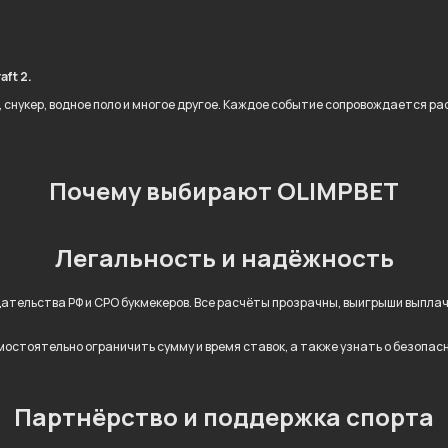
.
aft 2.
л, снукер, водное поло и многое другое. Каждое событие сопровождается 
Почему выбирают OLIMPBET
Легальность и надёжность
дательства РФ и СРО букмекеров. Все расчёты прозрачны, выигрыши выпл
остоятельно ограничить сумму и время ставок, а также узнать о безопас
Партнёрство и поддержка спорта