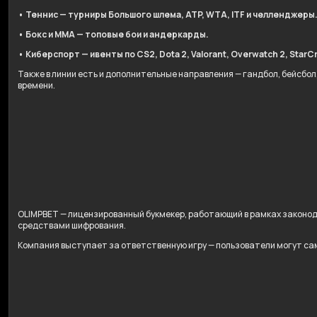
• Теннис — турниры Большого шлема, ATP, WTA, ITF и челленджеры
• Бокс и ММА — топовые бои и андеркарды.
• Киберспорт — ивенты по CS2, Dota 2, Valorant, Overwatch 2, StarCr
Также в линии есть и дополнительные направления — гандбол, бейсбо
времени.
OLIMPBET — лицензированный букмекер, работающий в рамках законо
средствами шифрования.
Компания выступает за ответственную игру — пользователи могут сам