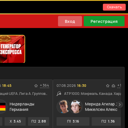
Скачать
Вход
Регистрация
+
364
+
116
6
18:45
07.08.2026
16:30
Лига наций UEFA. Лига A. Групповой этап
ATP 1000. Монреаль. Канада. Хард
Нидерланды
Мерида Агилар Даниэль
Германия
Микелсен Алекс
X
3.45
П2
2.88
П1
3.16
П2
1.36