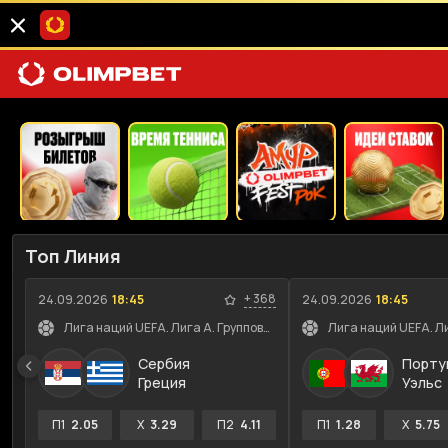
Топ Линия
+
368
24.09.2026
18:45
24.09.2026
18:45
Лига наций UEFA. Лига A. Групповой этап
Сербия
Порту
Греция
Уэльс
П1
2.05
X
3.29
П2
4.11
П1
1.28
X
5.75