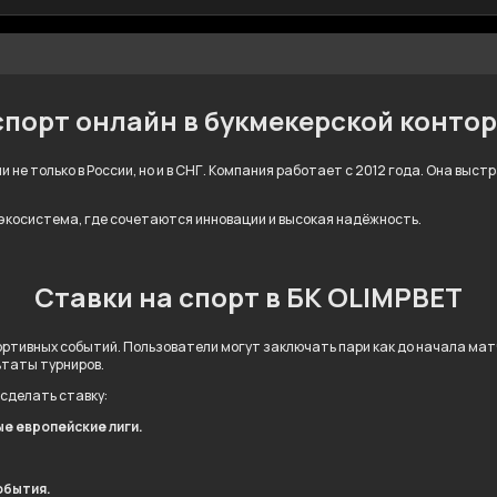
спорт онлайн в букмекерской конто
 не только в России, но и в СНГ. Компания работает с 2012 года. Она выс
 экосистема, где сочетаются инновации и высокая надёжность.
Ставки на спорт в БК OLIMPBET
ртивных событий. Пользователи могут заключать пари как до начала матча
ьтаты турниров.
 сделать ставку:
ые европейские лиги.
обытия.