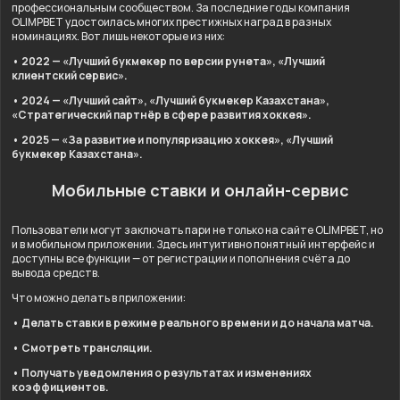
профессиональным сообществом. За последние годы компания
OLIMPBET удостоилась многих престижных наград в разных
номинациях. Вот лишь некоторые из них:
• 2022 — «Лучший букмекер по версии рунета», «Лучший
клиентский сервис».
• 2024 — «Лучший сайт», «Лучший букмекер Казахстана»,
«Стратегический партнёр в сфере развития хоккея».
• 2025 — «За развитие и популяризацию хоккея», «Лучший
букмекер Казахстана».
Мобильные ставки и онлайн-сервис
Пользователи могут заключать пари не только на сайте OLIMPBET, но
и в мобильном приложении. Здесь интуитивно понятный интерфейс и
доступны все функции — от регистрации и пополнения счёта до
вывода средств.
Что можно делать в приложении:
• Делать ставки в режиме реального времени и до начала матча.
• Смотреть трансляции.
• Получать уведомления о результатах и изменениях
коэффициентов.