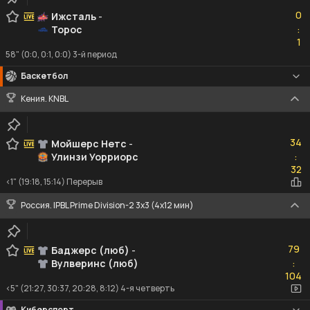
0
0
Ижсталь
-
Торос
:
1
1
58" (0:0, 0:1, 0:0) 3-й период
Баскетбол
Кения. KNBL
34
34
Мойшерс Нетс
-
Улинзи Уорриорс
:
32
32
<1" (19:18, 15:14) Перерыв
Россия. IPBL Prime Division-2 3x3 (4x12 мин)
79
79
Баджерс (люб)
-
Вулверинс (люб)
:
104
104
<5" (21:27, 30:37, 20:28, 8:12) 4-я четверть
Киберспорт