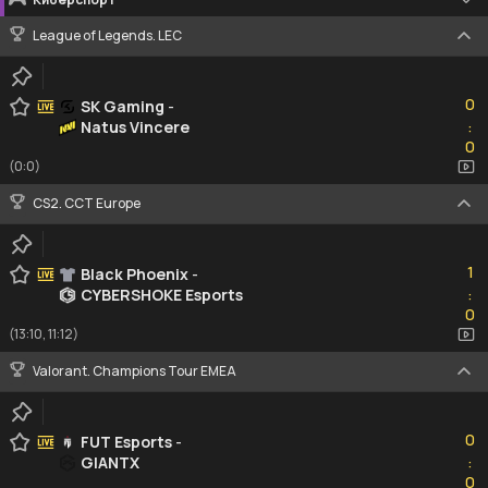
League of Legends. LEC
0
0
SK Gaming
-
Natus Vincere
:
0
0
(0:0)
CS2. CCT Europe
1
1
Black Phoenix
-
CYBERSHOKE Esports
:
0
0
(13:10, 11:12)
Valorant. Champions Tour EMEA
0
0
FUT Esports
-
GIANTX
:
0
0