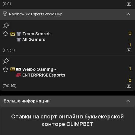
(0:0)
Rainbow Six. Esports World Cup
0
0
Team Secret
-
All Gamers
:
1
1
(1:7, 3:1)
1
1
Weibo Gaming
-
ENTERPRISE Esports
:
0
0
(7:0, 1:3)
Больше информации
Ставки на спорт онлайн в букмекерской
конторе OLIMPBET