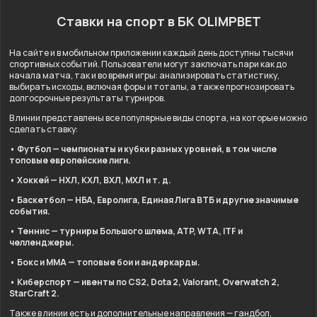
Ставки на спорт в БК OLIMPBET
На сайте и в мобильном приложении каждый день доступны тысячи
спортивных событий. Пользователи могут заключать пари как до
начала матча, так и во время игры: анализировать статистику,
выбирать исходы, включая форы и тоталы, а также прогнозировать
долгосрочные результаты турниров.
В линии представлены все популярные виды спорта, на которые можно
сделать ставку:
• Футбол — чемпионаты и кубки разных уровней, в том числе
топовые европейские лиги.
• Хоккей — НХЛ, КХЛ, ВХЛ, МХЛ и т. д.
• Баскетбол — НБА, Евролига, Единая Лига ВТБ и другие значимые
события.
• Теннис — турниры Большого шлема, ATP, WTA, ITF и
челленджеры.
• Бокс и ММА — топовые бои и андеркарды.
• Киберспорт — ивенты по CS2, Dota 2, Valorant, Overwatch 2,
StarCraft 2.
Также в линии есть и дополнительные направления — гандбол,