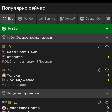
Популярно сейчас
Все
Футбол
Теннис
Хоккей
Баскетбол
Футбол
Кубок Североамериканских лиг
1
1
Реал Солт-Лейк
0
Атланте
0
(1:0), Счет по угловым 1:3 Перерыв
0
0
Толука
0
Лос-Анджелес
0
Матч не начался
Колумбия. Примера A
83"
0
0
Депортиво Пасто
2