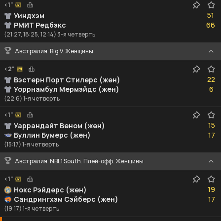
<1"
51
51
Уиндхэм
66
РМИТ Редбэкс
66
(21:27, 18:25, 12:14) 3-я четверть
Австралия. Big V. Женщины
<2"
22
22
Вэстерн Порт Стилерс (жен)
6
Уоррнамбул Мермэйдс (жен)
6
(22:6) 1-я четверть
<1"
15
15
Уаррандайт Веном (жен)
17
Буллин Бумерс (жен)
17
(15:17) 1-я четверть
Австралия. NBL1 South. Плей-офф. Женщины
<1"
19
19
Нокс Рэйдерс (жен)
17
Сандрингхэм Сэйберс (жен)
17
(19:17) 1-я четверть