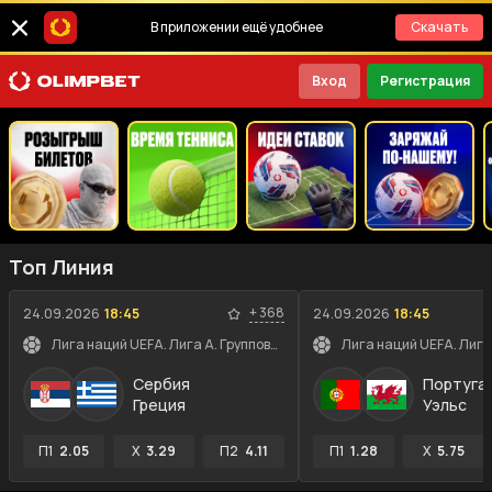
В приложении ещё удобнее
Скачать
Вход
Регистрация
Топ Линия
+
368
24.09.2026
18:45
24.09.2026
18:45
Лига наций UEFA. Лига A. Групповой этап
Сербия
Португа
Греция
Уэльс
П1
2.05
X
3.29
П2
4.11
П1
1.28
X
5.75