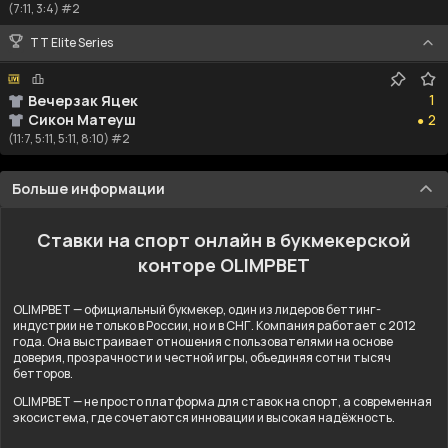
(7:11, 3:4) #2
TT Elite Series
1
1
Вечерзак Яцек
2
Сикон Матеуш
2
●
(11:7, 5:11, 5:11, 8:10) #2
Больше информации
Ставки на спорт онлайн в букмекерской
конторе OLIMPBET
OLIMPBET — официальный букмекер, один из лидеров беттинг-
индустрии не только в России, но и в СНГ. Компания работает с 2012
года. Она выстраивает отношения с пользователями на основе
доверия, прозрачности и честной игры, объединяя сотни тысяч
бетторов.
OLIMPBET — не просто платформа для ставок на спорт, а современная
экосистема, где сочетаются инновации и высокая надёжность.