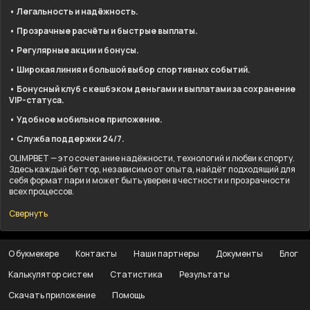
• Легальность и надёжность.
• Прозрачные расчёты и быстрые выплаты.
• Регулярные акции и бонусы.
• Широкая линия и большой выбор спортивных событий.
• Бонусный клуб с кешбэком деньгами и выплатами за сохранение
VIP-статуса.
• Удобное мобильное приложение.
• Служба поддержки 24/7.
OLIMPBET — это сочетание надёжности, технологий и любви к спорту.
Здесь каждый беттор, независимо от опыта, найдёт подходящий для
себя формат пари и может быть уверен в честности и прозрачности
всех процессов.
Свернуть
О букмекере
Контакты
Наши партнеры
Документы
Блог
Калькулятор систем
Статистика
Результаты
Скачать приложение
Помощь