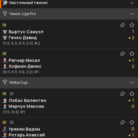
Настольный теннис
Чехия. Liga Pro
1
1
Быртус Самуэл
2
Гечко Давид
2
●
(11:6, 6:11, 6:11, 0:0) #2
1
1
Регнер Михал
●
2
Хофман Денис
2
(6:11, 8:11, 11:6, 2:2) #1
Setka Cup
1
1
Лобас Валентин
●
0
Марчук Максим
0
(11:5, 10:6) #1
0
0
Урекян Вадим
1
Ротарь Алексей
1
●