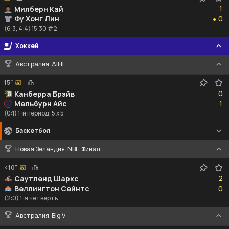
1
1
Милберн Кай
0
Фу Хонг Лин
0
●
(6:3, 4:4) 15:30 #2
Хоккей
Австралия. AIHL
15"
0
0
Канберра Брэйв
1
Мельбурн Айс
1
(0:1) 1-й период, 5 x 5
Баскетбол
Новая Зеландия. NBL. Финал
<10"
2
2
Саутленд Шаркс
0
Веллингтон Сейнтс
0
(2:0) 1-я четверть
Австралия. Big V