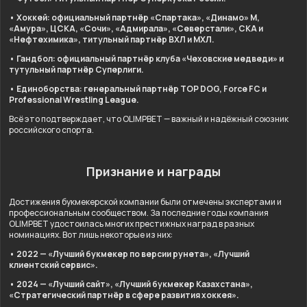
• Хоккей: официальный партнёр «Спартака», «Динамо» М,
«Амура», ЦСКА, «Сочи», «Адмирала», «Северстали», СКА и
«Нефтехимика», титульный партнёр ВХЛ и МХЛ.
• Гандбол: официальный партнёр клуба «Чеховские медведи» и
тутульный партнёр Суперлиги.
• Единоборства: генеральный партнёр TOP DOG, Force FC и
Professional Wrestling League.
Всё это подтверждает, что OLIMPBET — важный и надёжный союзник
российского спорта.
Признание и награды
Достижения букмекерской компании были отмечены экспертами и
профессиональным сообществом. За последние годы компания
OLIMPBET удостоилась многих престижных наград в разных
номинациях. Вот лишь некоторые из них:
• 2022 — «Лучший букмекер по версии рунета», «Лучший
клиентский сервис».
• 2024 — «Лучший сайт», «Лучший букмекер Казахстана»,
«Стратегический партнёр в сфере развития хоккея».