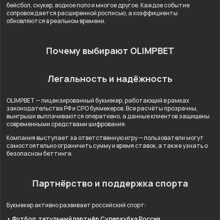
бейсбол, снукер, водное поло и многое другое. Каждое событие
сопровождается расширенной росписью, а коэффициенты
обновляются в реальном времени.
Почему выбирают OLIMPBET
Легальность и надёжность
OLIMPBET — лицензированный букмекер, работающий в рамках
законодательства РФ и СРО букмекеров. Все расчёты прозрачны,
выигрыши выплачиваются оперативно, а данные клиентов защищены
современными средствами шифрования.
Компания выступает за ответственную игру — пользователи могут
самостоятельно ограничить сумму и время ставок, а также узнать о
безопасном беттинге.
Партнёрство и поддержка спорта
Букмекер активно развивает российский спорт:
• Футбол: титульный партнёр Суперкубка России.