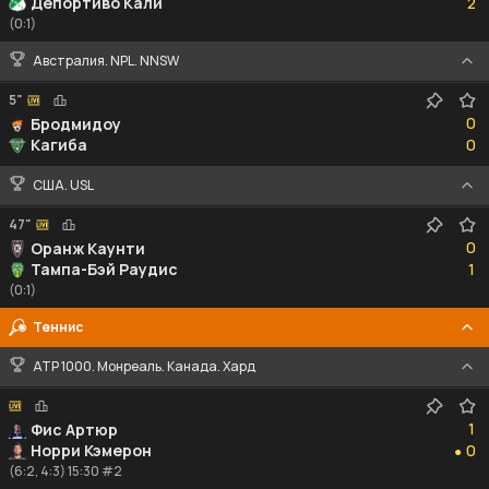
Депортиво Кали
2
(0:1)
Австралия. NPL. NNSW
5"
0
0
Бродмидоу
0
Кагиба
0
США. USL
47"
0
0
Оранж Каунти
1
Тампа-Бэй Раудис
1
(0:1)
Теннис
ATP 1000. Монреаль. Канада. Хард
1
1
Фис Артюр
0
Норри Кэмерон
0
●
(6:2, 4:3) 15:30 #2