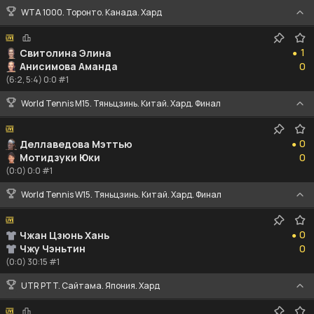
WTA 1000. Торонто. Канада. Хард
1
1
Свитолина Элина
●
0
Анисимова Аманда
0
(6:2, 5:4) 0:0 #1
World Tennis M15. Тяньцзинь. Китай. Хард. Финал
0
0
Деллаведова Мэттью
●
0
Мотидзуки Юки
0
(0:0) 0:0 #1
World Tennis W15. Тяньцзинь. Китай. Хард. Финал
0
0
Чжан Цзюнь Хань
●
0
Чжу Чэньтин
0
(0:0) 30:15 #1
UTR PTT. Сайтама. Япония. Хард