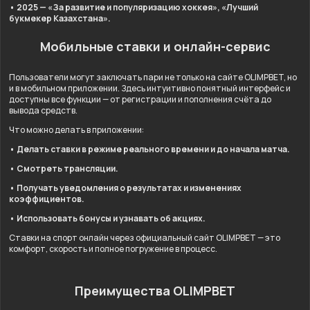
• 2025 — «За развитие и популяризацию хоккея», «Лучший
букмекер Казахстана».
Мобильные ставки и онлайн-сервис
Пользователи могут заключать пари не только на сайте OLIMPBET, но
и в мобильном приложении. Здесь интуитивно понятный интерфейс и
доступны все функции — от регистрации и пополнения счёта до
вывода средств.
Что можно делать в приложении:
• Делать ставки в режиме реального времени и до начала матча.
• Смотреть трансляции.
• Получать уведомления о результатах и изменениях
коэффициентов.
• Использовать бонусы и узнавать об акциях.
Ставки на спорт онлайн через официальный сайт OLIMPBET — это
комфорт, скорость и полное погружение в процесс.
Преимущества OLIMPBET