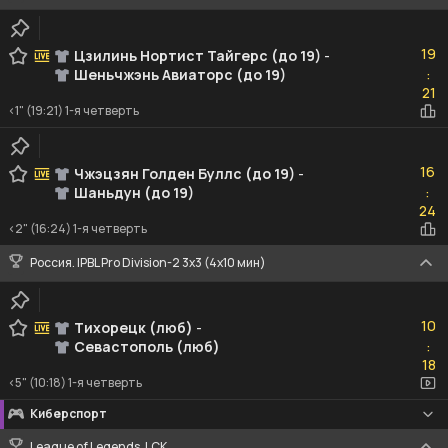
19
19
Цзилинь Нортист Тайгерс (до 19)
-
Шеньчжэнь Авиаторс (до 19)
:
21
21
<1" (19:21) 1-я четверть
16
16
Чжэцзян Голден Буллс (до 19)
-
Шаньдун (до 19)
:
24
24
<2" (16:24) 1-я четверть
Россия. IPBL Pro Division-2 3x3 (4x10 мин)
10
10
Тихорецк (люб)
-
Севастополь (люб)
:
18
18
<5" (10:18) 1-я четверть
Киберспорт
League of Legends. LCK