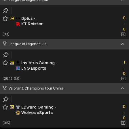
0
0
Dplus
-
KT Rolster
:
0
0
(0:1)
League of Legends. LPL
1
1
Invictus Gaming
-
LNG Esports
:
0
0
(26:13, 0:0)
Valorant. Champions Tour China
0
0
EDward Gaming
-
Wolves eSports
:
0
0
(0:3)