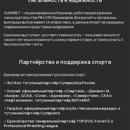
Легальность и надёжность
OLIMPBET — лицензированный букмекер, работающий в рамках
законодательства РФ и СРО букмекеров. Все расчёты прозрачны,
выигрыши выплачиваются оперативно, а данные клиентов защищены
современными средствами шифрования.
Компания выступает за ответственную игру — пользователи могут
самостоятельно ограничить сумму и время ставок, а также узнать о
безопасном беттинге.
Партнёрство и поддержка спорта
Букмекер активно развивает российский спорт:
• Футбол: титульный партнёр Суперкубка России.
• Хоккей: официальный партнёр «Спартака», «Динамо» М,
«Амура», ЦСКА, «Сочи», «Адмирала», «Северстали», СКА и
«Нефтехимика», титульный партнёр ВХЛ и МХЛ.
• Гандбол: официальный партнёр клуба «Чеховские медведи» и
тутульный партнёр Суперлиги.
• Единоборства: генеральный партнёр TOP DOG, Force FC и
Professional Wrestling League.