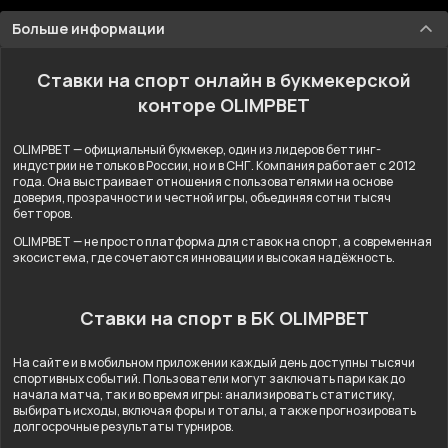
Больше информации
Ставки на спорт онлайн в букмекерской
конторе OLIMPBET
OLIMPBET — официальный букмекер, один из лидеров беттинг-
индустрии не только в России, но и в СНГ. Компания работает с 2012
года. Она выстраивает отношения с пользователями на основе
доверия, прозрачности и честной игры, объединяя сотни тысяч
бетторов.
OLIMPBET — не просто платформа для ставок на спорт, а современная
экосистема, где сочетаются инновации и высокая надёжность.
Ставки на спорт в БК OLIMPBET
На сайте и в мобильном приложении каждый день доступны тысячи
спортивных событий. Пользователи могут заключать пари как до
начала матча, так и во время игры: анализировать статистику,
выбирать исходы, включая форы и тоталы, а также прогнозировать
долгосрочные результаты турниров.