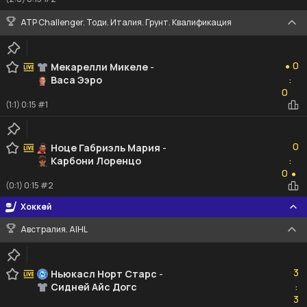
ATP Challenger. Тоди. Италия. Грунт. Квалификация
0
0
Мекарелли Микеле
-
●
Васа Ээро
:
0
0
(1:1) 0:15 #1
0
0
Ноце Габриэль Мария
-
Карбони Лоренцо
:
0
0
●
(0:1) 0:15 #2
Хоккей
Австралия. AIHL
3
3
Ньюкасл Норт Старс
-
Сидней Айс Догс
:
3
3