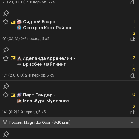
7" (2:1, 0:1, 1:1) 3-й период, 5 x 5
1
1
Сидней Бэарс
-
Сентрал Кост Райнос
:
2
2
0" (0:1, 1:1) 2-й период, 5 x 5
2
2
Аделаида Адренелин
-
Брисбен Лайтнинг
:
0
0
17" (2:0, 0:0) 2-й период, 5 x 5
0
0
Перт Тандер
-
Мельбурн Мустангс
:
2
2
14" (0:2) 1-й период, 5 x 5
Россия. Magnitka Open (3х10 мин)
2