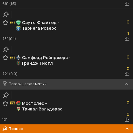
69" (1:3)
0
0
Саутс Юнайтед
-
Таринга Роверс
:
1
1
73" (0:1)
0
0
Сэмфорд Рейнджерс
-
Грандж Тистл
:
0
0
72" (0:0)
Товарищеские матчи
0
0
Мостолес
-
Тривал Вальдерас
:
0
0
12"
Теннис