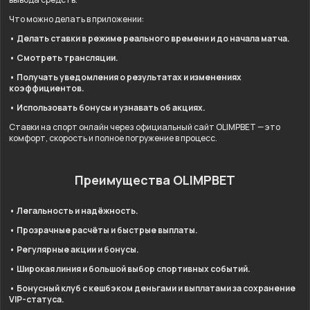
Что можно делать в приложении:
• Делать ставки в режиме реального времени и до начала матча.
• Смотреть трансляции.
• Получать уведомления о результатах и изменениях
коэффициентов.
• Использовать бонусы и узнавать об акциях.
Ставки на спорт онлайн через официальный сайт OLIMPBET — это
комфорт, скорость и полное погружение в процесс.
Преимущества OLIMPBET
• Легальность и надёжность.
• Прозрачные расчёты и быстрые выплаты.
• Регулярные акции и бонусы.
• Широкая линия и большой выбор спортивных событий.
• Бонусный клуб с кешбэком деньгами и выплатами за сохранение
VIP-статуса.