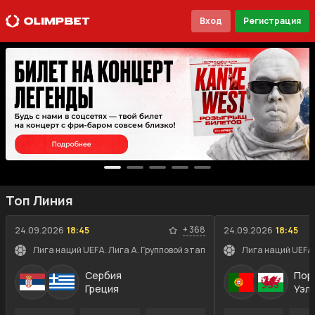
Вход
Регистрация
Топ Линия
+
368
24.09.2026
18:45
24.09.2026
18:45
Лига наций UEFA. Лига A. Групповой этап
Лига наций UEFA.
Сербия
Пор
Греция
Уэл