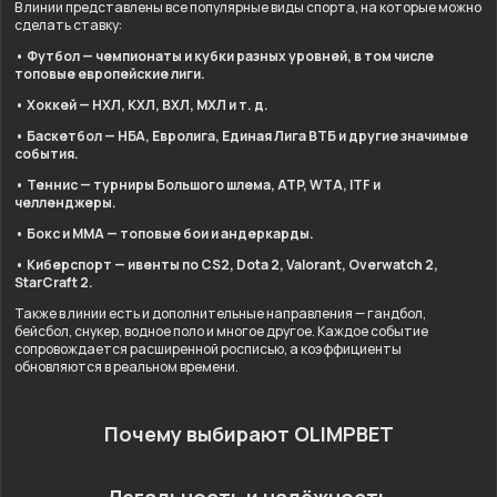
В линии представлены все популярные виды спорта, на которые можно
сделать ставку:
• Футбол — чемпионаты и кубки разных уровней, в том числе
топовые европейские лиги.
• Хоккей — НХЛ, КХЛ, ВХЛ, МХЛ и т. д.
• Баскетбол — НБА, Евролига, Единая Лига ВТБ и другие значимые
события.
• Теннис — турниры Большого шлема, ATP, WTA, ITF и
челленджеры.
• Бокс и ММА — топовые бои и андеркарды.
• Киберспорт — ивенты по CS2, Dota 2, Valorant, Overwatch 2,
StarCraft 2.
Также в линии есть и дополнительные направления — гандбол,
бейсбол, снукер, водное поло и многое другое. Каждое событие
сопровождается расширенной росписью, а коэффициенты
обновляются в реальном времени.
Почему выбирают OLIMPBET