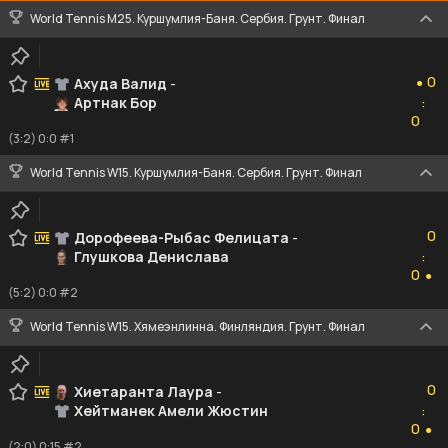
World Tennis M25. Куршумлия-Баня. Сербия. Грунт. Финал
0
0
Ахуда Валид
-
●
Артнак Бор
:
0
0
(3:2) 0:0 #1
World Tennis W15. Куршумлия-Баня. Сербия. Грунт. Финал
0
0
Дорофеева-Рыбас Фелицата
-
Глушкова Денислава
:
0
0
●
(5:2) 0:0 #2
World Tennis W15. Хямеэнлинна. Финляндия. Грунт. Финал
0
0
Хиетаранта Лаура
-
Хейтманек Амели Жюстин
:
0
0
●
(2:0) 0:15 #2