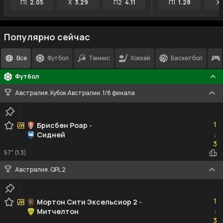
П1
2.05
X
3.29
П2
4.11
П1
1.28
X
Популярно сейчас
Все
Футбол
Теннис
Хоккей
Баскетбол
Футбол
Австралия. Кубок Австралии. 1/8 финала
1
1
Брисбен Роар
-
Сидней
:
3
3
57" (1:3)
Австралия. QPL 2
1
1
Мортон Сити Эксельсиор 2
-
Митчелтон
:
3
3