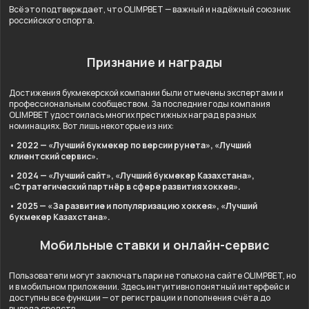
Всё это подтверждает, что OLIMPBET — важный и надёжный союзник
российского спорта.
Признание и награды
Достижения букмекерской компании были отмечены экспертами и
профессиональным сообществом. За последние годы компания
OLIMPBET удостоилась многих престижных наград в разных
номинациях. Вот лишь некоторые из них:
• 2022 — «Лучший букмекер по версии рунета», «Лучший
клиентский сервис».
• 2024 — «Лучший сайт», «Лучший букмекер Казахстана»,
«Стратегический партнёр в сфере развития хоккея».
• 2025 — «За развитие и популяризацию хоккея», «Лучший
букмекер Казахстана».
Мобильные ставки и онлайн-сервис
Пользователи могут заключать пари не только на сайте OLIMPBET, но
и в мобильном приложении. Здесь интуитивно понятный интерфейс и
доступны все функции — от регистрации и пополнения счёта до
вывода средств.