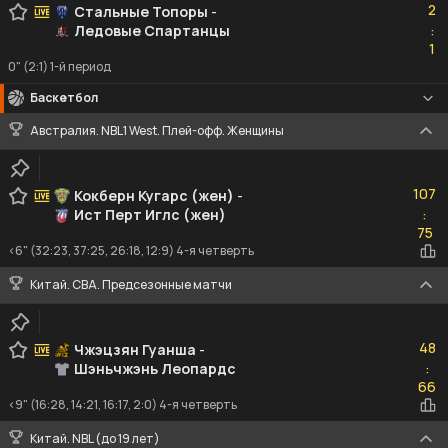
2
Стальные Топоры
-
Ледовые Спартанцы
:
1
1
0" (2:1) 1-й период
Баскетбол
Австралия. NBL1 West. Плей-офф. Женщины
107
107
Кокберн Кугарс (жен)
-
Ист Перт Иглс (жен)
:
75
75
<6" (32:23, 37:25, 26:18, 12:9) 4-я четверть
Китай. CBA. Предсезонные матчи
48
48
Чжэцзян Гуанша
-
Шэньчжэнь Леопардс
:
66
66
<9" (16:28, 14:21, 16:17, 2:0) 4-я четверть
Китай. NBL (до 19 лет)