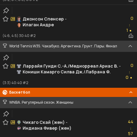
0
0
Джонсон Спенсер
-
Илаган Андре
:
1
1
●
(4:6, 4:5) 30:40 #2
World Tennis W35. Чакабуко. Аргентина. Грунт. Пары. Финал
0
0
Ларрайя Гуиди С.-А./Медиорреал Ариас В.
-
Кониши Камарго Силва Дж./Лабрана Ф.
:
0
0
●
(3:3) 40:40 #2
Баскетбол
WNBA. Регулярный сезон. Женщины
44
44
Чикаго Скай (жен)
-
Индиана Фивер (жен)
:
57
57