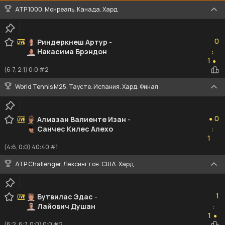
ATP 1000. Монреаль. Канада. Хард
0
0
Риндеркнеш Артур
-
Накасима Брэндон
:
1
1
●
(6:7, 2:1) 0:0 #2
World Tennis M25. Таусте. Испания. Хард. Финал
0
0
Алмазан Валиенте Изан
-
●
Санчес Килес Алехо
:
1
1
(4:6, 0:0) 40:40 #1
ATP Challenger. Лексингтон. США. Хард
1
1
Бутвилас Эдас
-
Лайович Душан
:
1
1
●
(6:2, 6:7, 0:0) 0:0 #2