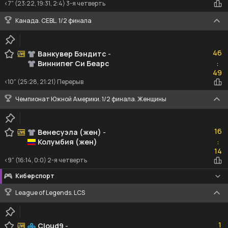
<7" (23:22, 19:31, 2:4) 3-я четверть
Канада. CEBL. 1/2 финала
46
46
Ванкувер Бэндитс
-
Виннипег Си Беарс
:
49
49
<10" (25:28, 21:21) Перерыв
Чемпионат Южной Америки. 1/2 финала. Женщины
16
16
Венесуэла (жен)
-
Колумбия (жен)
:
14
14
<9" (16:14, 0:0) 2-я четверть
Киберспорт
League of Legends. LCS
1
1
Cloud9
-