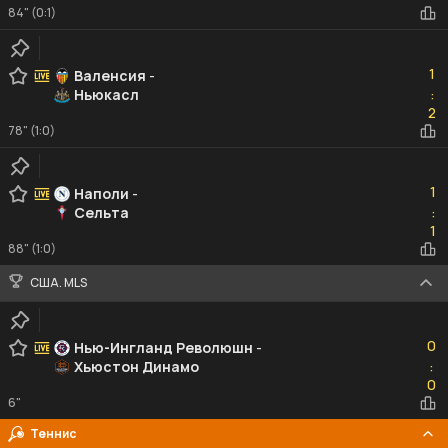
84" (0:1)
1
1
Валенсия
-
Ньюкасл
:
2
2
78" (1:0)
1
1
Наполи
-
Сельта
:
1
1
88" (1:0)
США. MLS
0
0
Нью-Ингланд Революшн
-
Хьюстон Динамо
:
0
0
6"
Теннис