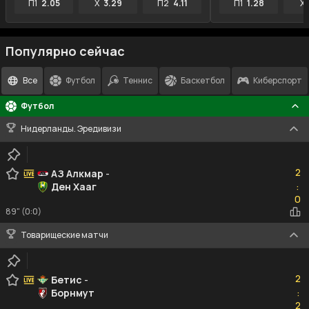
П1
2.05
X
3.29
П2
4.11
П1
1.28
X
Популярно сейчас
Все
Футбол
Теннис
Баскетбол
Киберспорт
Футбол
Нидерланды. Эредивизи
2
2
АЗ Алкмар
-
Ден Хааг
:
0
0
89" (0:0)
Товарищеские матчи
2
2
Бетис
-
Борнмут
:
2
2