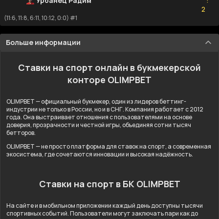
Урбанец Радим
:
2
2
(11:6, 11:8, 6:11, 10:12, 0:0) #1
Больше информации
Ставки на спорт онлайн в букмекерской
конторе OLIMPBET
OLIMPBET — официальный букмекер, один из лидеров беттинг-
индустрии не только в России, но и в СНГ. Компания работает с 2012
года. Она выстраивает отношения с пользователями на основе
доверия, прозрачности и честной игры, объединяя сотни тысяч
бетторов.
OLIMPBET — не просто платформа для ставок на спорт, а современная
экосистема, где сочетаются инновации и высокая надёжность.
Ставки на спорт в БК OLIMPBET
На сайте и в мобильном приложении каждый день доступны тысячи
спортивных событий. Пользователи могут заключать пари как до