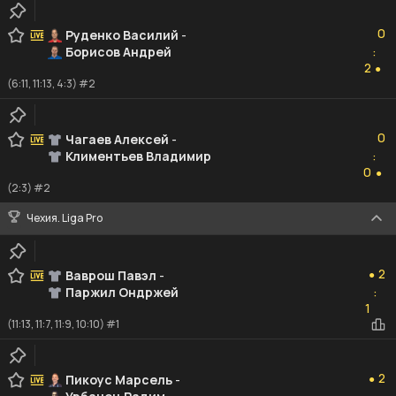
0
0
Руденко Василий
-
Борисов Андрей
:
2
2
●
(6:11, 11:13, 4:3) #2
0
0
Чагаев Алексей
-
Климентьев Владимир
:
0
0
●
(2:3) #2
Чехия. Liga Pro
2
2
Ваврош Павэл
-
●
Паржил Ондржей
:
1
1
(11:13, 11:7, 11:9, 10:10) #1
2
2
Пикоус Марсель
-
●