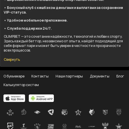
• Бонусный клуб с кешбэком деньгами и выплатами за сохранение
VIP-статуса.
• Удобное мобильное приложение.
• Служба поддержки 24/7.
OLIMPBET — это сочетание надёжности, технологий и любви к спорту.
Здесь каждый беттор, независимо от опыта, найдёт подходящий для
себя формат пари и может быть уверен в честности и прозрачности
всех процессов.
Свернуть
О букмекере
Контакты
Наши партнеры
Документы
Блог
Калькулятор систем