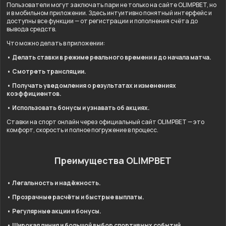
Пользователи могут заключать пари не только на сайте OLIMPBET, но
и в мобильном приложении. Здесь интуитивно понятный интерфейс и
доступны все функции — от регистрации и пополнения счёта до
вывода средств.
Что можно делать в приложении:
• Делать ставки в режиме реального времени и до начала матча.
• Смотреть трансляции.
• Получать уведомления о результатах и изменениях
коэффициентов.
• Использовать бонусы и узнавать об акциях.
Ставки на спорт онлайн через официальный сайт OLIMPBET — это
комфорт, скорость и полное погружение в процесс.
Преимущества OLIMPBET
• Легальность и надёжность.
• Прозрачные расчёты и быстрые выплаты.
• Регулярные акции и бонусы.
• Широкая линия и большой выбор спортивных событий.