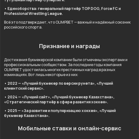
• Единоборства: генеральный партнёр TOP DOG, Force FC и
Professional Wrestling League.
Всё это подтверждает, что OLIMPBET — важный и надёжный союзник
российского спорта.
Признание и награды
Достижения букмекерской компании были отмечены экспертами и
профессиональным сообществом. За последние годы компания
OLIMPBET удостоилась многих престижных наград в разных
номинациях. Вот лишь некоторые из них:
• 2022 — «Лучший букмекер по версии рунета», «Лучший
клиентский сервис».
• 2024 — «Лучший сайт», «Лучший букмекер Казахстана»,
«Стратегический партнёр в сфере развития хоккея».
• 2025 — «За развитие и популяризацию хоккея», «Лучший
букмекер Казахстана».
Мобильные ставки и онлайн-сервис