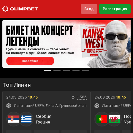
Вход
Регистрация
Топ Линия
+
368
24.09.2026
18:45
24.09.2026
18:45
Лига наций UEFA. Лига A. Групповой этап
Лига наций UEFA.
Сербия
Пор
Греция
Уэл