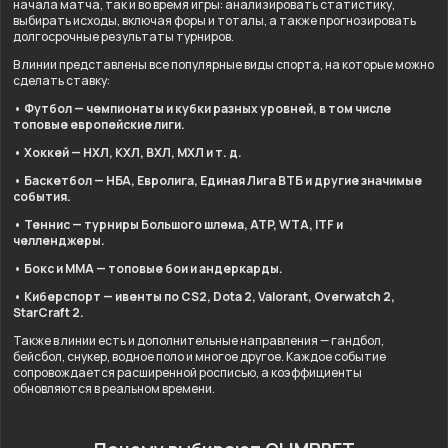
начала матча, так и во время игры: анализировать статистику,
выбирать исходы, включая форы и тоталы, а также прогнозировать
долгосрочные результаты турниров.
В линии представлены все популярные виды спорта, на которые можно
сделать ставку:
• Футбол — чемпионаты и кубки разных уровней, в том числе
топовые европейские лиги.
• Хоккей — НХЛ, КХЛ, ВХЛ, МХЛ и т. д.
• Баскетбол — НБА, Евролига, Единая Лига ВТБ и другие значимые
события.
• Теннис — турниры Большого шлема, ATP, WTA, ITF и
челленджеры.
• Бокс и ММА — топовые бои и андеркарды.
• Киберспорт — ивенты по CS2, Dota 2, Valorant, Overwatch 2,
StarCraft 2.
Также в линии есть и дополнительные направления — гандбол,
бейсбол, снукер, водное поло и многое другое. Каждое событие
сопровождается расширенной росписью, а коэффициенты
обновляются в реальном времени.