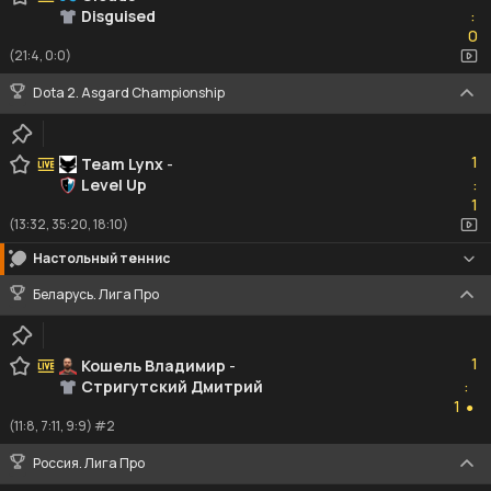
Disguised
:
0
0
(21:4, 0:0)
Dota 2. Asgard Championship
1
1
Team Lynx
-
Level Up
:
1
1
(13:32, 35:20, 18:10)
Настольный теннис
Беларусь. Лига Про
1
1
Кошель Владимир
-
Стригутский Дмитрий
:
1
1
●
(11:8, 7:11, 9:9) #2
Россия. Лига Про