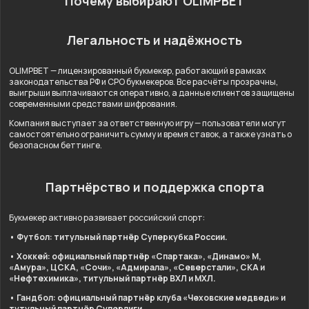
Почему выбирают OLIMPBET
Легальность и надёжность
OLIMPBET — лицензированный букмекер, работающий в рамках
законодательства РФ и СРО букмекеров. Все расчёты прозрачны,
выигрыши выплачиваются оперативно, а данные клиентов защищены
современными средствами шифрования.
Компания выступает за ответственную игру — пользователи могут
самостоятельно ограничить сумму и время ставок, а также узнать о
безопасном беттинге.
Партнёрство и поддержка спорта
Букмекер активно развивает российский спорт:
• Футбол: титульный партнёр Суперкубка России.
• Хоккей: официальный партнёр «Спартака», «Динамо» М,
«Амура», ЦСКА, «Сочи», «Адмирала», «Северстали», СКА и
«Нефтехимика», титульный партнёр ВХЛ и МХЛ.
• Гандбол: официальный партнёр клуба «Чеховские медведи» и
тутульный партнёр Суперлиги.