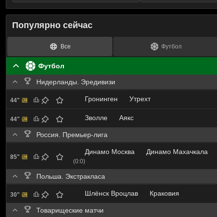
Популярно сейчас
Все
Футбол
Футбол
Нидерланды. Эредивизи
Гронинген
Утрехт
44"
Зволле
Аякс
44"
Россия. Премьер-лига
Динамо Москва
Динамо Махачкала
85"
(0:0)
Польша. Экстракласа
Шлёнск Вроцлав
Краковия
30"
Товарищеские матчи