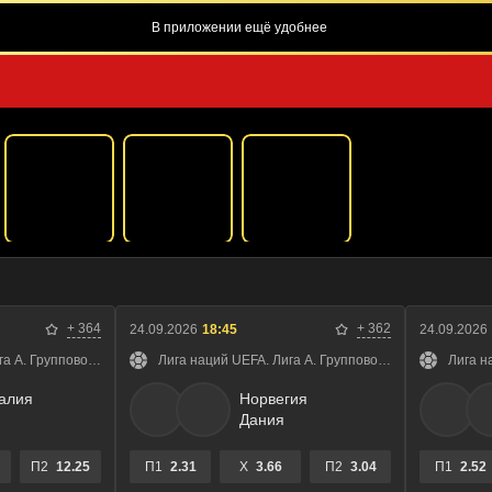
В приложении ещё удобнее
+
364
+
362
24.09.2026
18:45
24.09.202
Лига наций UEFA. Лига A. Групповой этап
Лига наций UEFA. Лига A. Групповой этап
галия
Норвегия
Дания
П2
12.25
П1
2.31
X
3.66
П2
3.04
П1
2.52