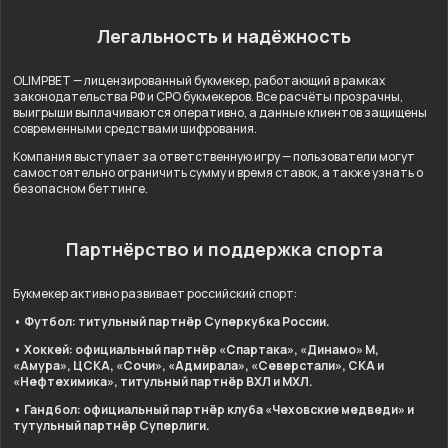
Легальность и надёжность
OLIMPBET — лицензированный букмекер, работающий в рамках
законодательства РФ и СРО букмекеров. Все расчёты прозрачны,
выигрыши выплачиваются оперативно, а данные клиентов защищены
современными средствами шифрования.
Компания выступает за ответственную игру — пользователи могут
самостоятельно ограничить сумму и время ставок, а также узнать о
безопасном беттинге.
Партнёрство и поддержка спорта
Букмекер активно развивает российский спорт:
• Футбол: титульный партнёр Суперкубка России.
• Хоккей: официальный партнёр «Спартака», «Динамо» М,
«Амура», ЦСКА, «Сочи», «Адмирала», «Северстали», СКА и
«Нефтехимика», титульный партнёр ВХЛ и МХЛ.
• Гандбол: официальный партнёр клуба «Чеховские медведи» и
тутульный партнёр Суперлиги.