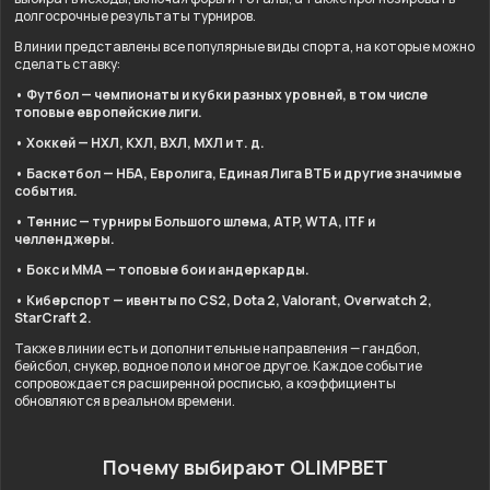
долгосрочные результаты турниров.
В линии представлены все популярные виды спорта, на которые можно
сделать ставку:
• Футбол — чемпионаты и кубки разных уровней, в том числе
топовые европейские лиги.
• Хоккей — НХЛ, КХЛ, ВХЛ, МХЛ и т. д.
• Баскетбол — НБА, Евролига, Единая Лига ВТБ и другие значимые
события.
• Теннис — турниры Большого шлема, ATP, WTA, ITF и
челленджеры.
• Бокс и ММА — топовые бои и андеркарды.
• Киберспорт — ивенты по CS2, Dota 2, Valorant, Overwatch 2,
StarCraft 2.
Также в линии есть и дополнительные направления — гандбол,
бейсбол, снукер, водное поло и многое другое. Каждое событие
сопровождается расширенной росписью, а коэффициенты
обновляются в реальном времени.
Почему выбирают OLIMPBET