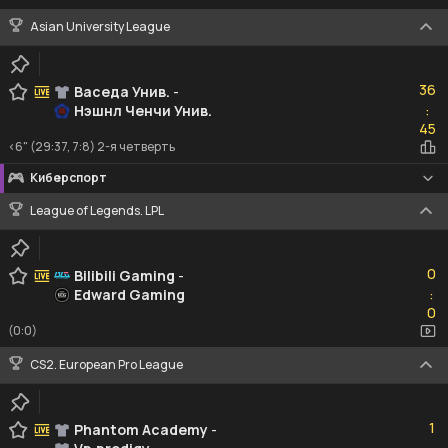
Asian University League
36
36
Васеда Унив.
-
Нэшнл Ченчи Унив.
:
45
45
<6" (29:37, 7:8) 2-я четверть
Киберспорт
League of Legends. LPL
0
0
Bilibili Gaming
-
Edward Gaming
:
0
0
(0:0)
CS2. European Pro League
1
1
Phantom Academy
-