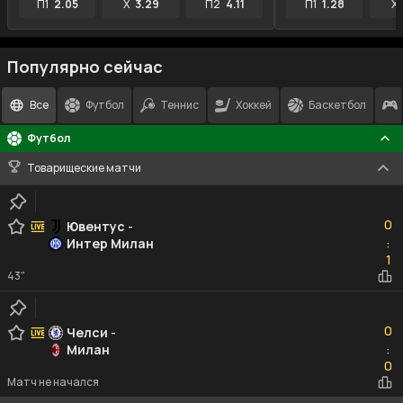
П1
2.05
X
3.29
П2
4.11
П1
1.28
X
Популярно сейчас
Все
Футбол
Теннис
Хоккей
Баскетбол
Футбол
Товарищеские матчи
0
0
Ювентус
-
Интер Милан
:
1
1
43"
0
0
Челси
-
Милан
:
0
0
Матч не начался