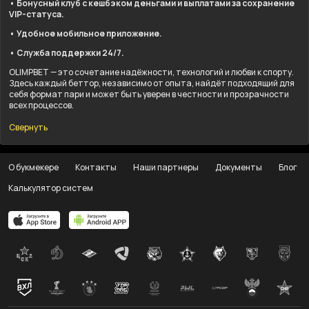
• Бонусный клуб с кешбэком деньгами и выплатами за сохранение
VIP-статуса.
• Удобное мобильное приложение.
• Служба поддержки 24/7.
OLIMPBET — это сочетание надёжности, технологий и любви к спорту.
Здесь каждый беттор, независимо от опыта, найдёт подходящий для
себя формат пари и может быть уверен в честности и прозрачности
всех процессов.
Свернуть
О букмекере
Контакты
Наши партнеры
Документы
Блог
Калькулятор систем