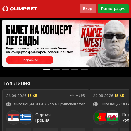
Вход
Регистрация
Топ Линия
+
368
24.09.2026
18:45
24.09.2026
18:45
Лига наций UEFA. Лига A. Групповой этап
Лига наций UEFA.
Сербия
Пор
Греция
Уэл