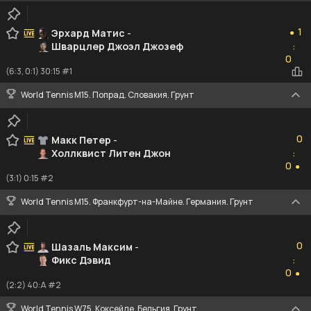
1
1
Эрхард Матис
-
●
Шварцлер Джоэл Джозеф
:
0
0
(6:3, 0:1) 30:15 #1
World Tennis M15. Попрад. Словакия. Грунт
0
0
Макк Петер
-
Холлквист Литен Джон
:
0
0
●
(3:1) 0:15 #2
World Tennis M15. Франкфурт-на-Майне. Германия. Грунт
0
0
Шазаль Максим
-
Фикс Дэвид
:
0
0
●
(2:2) 40:A #2
World Tennis W75. Коксейде. Бельгия. Грунт