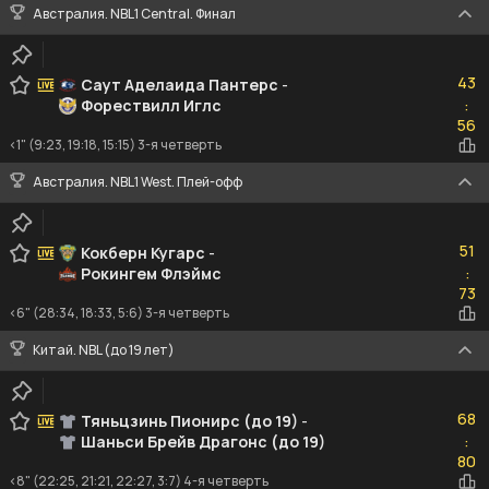
Австралия. NBL1 Central. Финал
43
43
Саут Аделаида Пантерс
-
Форествилл Иглс
:
56
56
<1" (9:23, 19:18, 15:15) 3-я четверть
Австралия. NBL1 West. Плей-офф
51
51
Кокберн Кугарс
-
Рокингем Флэймс
:
73
73
<6" (28:34, 18:33, 5:6) 3-я четверть
Китай. NBL (до 19 лет)
68
68
Тяньцзинь Пионирс (до 19)
-
Шаньси Брейв Драгонс (до 19)
:
80
80
<8" (22:25, 21:21, 22:27, 3:7) 4-я четверть