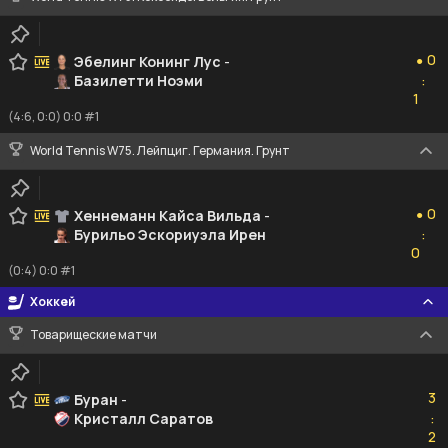
0
0
Эбелинг Конинг Лус
-
●
Базилетти Ноэми
:
1
1
(4:6, 0:0) 0:0 #1
World Tennis W75. Лейпциг. Германия. Грунт
0
0
Хеннеманн Кайса Вильда
-
●
Бурильо Эскориуэла Ирен
:
0
0
(0:4) 0:0 #1
Хоккей
Товарищеские матчи
3
3
Буран
-
Кристалл Саратов
:
2
2