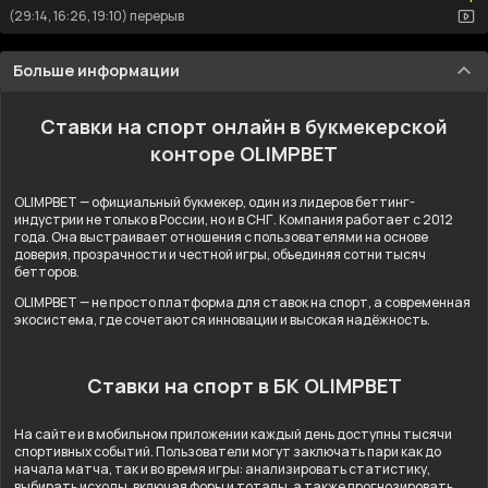
(29:14, 16:26, 19:10) перерыв
Больше информации
Ставки на спорт онлайн в букмекерской
конторе OLIMPBET
OLIMPBET — официальный букмекер, один из лидеров беттинг-
индустрии не только в России, но и в СНГ. Компания работает с 2012
года. Она выстраивает отношения с пользователями на основе
доверия, прозрачности и честной игры, объединяя сотни тысяч
бетторов.
OLIMPBET — не просто платформа для ставок на спорт, а современная
экосистема, где сочетаются инновации и высокая надёжность.
Ставки на спорт в БК OLIMPBET
На сайте и в мобильном приложении каждый день доступны тысячи
спортивных событий. Пользователи могут заключать пари как до
начала матча, так и во время игры: анализировать статистику,
выбирать исходы, включая форы и тоталы, а также прогнозировать