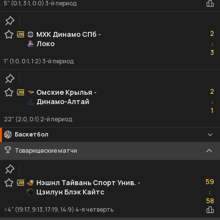
5" (0:1, 3:1, 0:0) 3-й период
2
2
МХК Динамо СПб
-
Локо
:
3
3
1" (1:0, 0:1, 1:2) 3-й период
2
2
Омские Крылья
-
Динамо-Алтай
:
1
1
22" (2:0, 0:1) 2-й период
Баскетбол
Товарищеские матчи
59
59
Нэшнл Тайвань Спорт Унив.
-
Цзилун Блэк Кайтс
:
58
58
<4" (19:17, 9:13, 17:19, 14:9) 4-я четверть