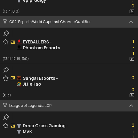
Vp.prodigy
:
0
0
(13:4, 0:0)
CS2. Esports World Cup: Last Chance Qualifier
1
1
EYEBALLERS
-
Phantom Esports
:
1
1
(13:11, 17:19, 3:0)
0
0
Sangal Esports
-
JIJieHao
:
0
0
(6:3)
League of Legends. LCP
2
2
Deep Cross Gaming
-
MVK
:
1
1