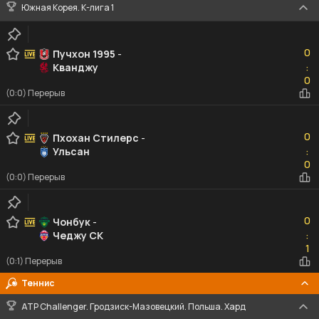
Южная Корея. К-лига 1
0
0
Пучхон 1995
-
Кванджу
:
0
0
(0:0) Перерыв
0
0
Пхохан Стилерс
-
Ульсан
:
0
0
(0:0) Перерыв
0
0
Чонбук
-
Чеджу СК
:
1
1
(0:1) Перерыв
Теннис
ATP Challenger. Гродзиск-Мазовецкий. Польша. Хард