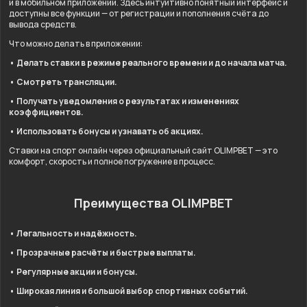
и в мобильном приложении. Здесь интуитивно понятный интерфейс и
доступны все функции — от регистрации и пополнения счёта до
вывода средств.
Что можно делать в приложении:
• Делать ставки в режиме реального времени и до начала матча.
• Смотреть трансляции.
• Получать уведомления о результатах и изменениях
коэффициентов.
• Использовать бонусы и узнавать об акциях.
Ставки на спорт онлайн через официальный сайт OLIMPBET — это
комфорт, скорость и полное погружение в процесс.
Преимущества OLIMPBET
• Легальность и надёжность.
• Прозрачные расчёты и быстрые выплаты.
• Регулярные акции и бонусы.
• Широкая линия и большой выбор спортивных событий.