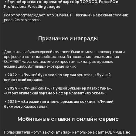
• Единоборства: генеральный партнёр TOP DOG, Force FC и
Professional Wrestling League.
Всё это подтверждает, что OLIMPBET — важный и надёжный союзник
российского спорта.
Признание и награды
Достижения букмекерской компании были отмечены экспертами и
профессиональным сообществом. За последние годы компания
OLIMPBET удостоилась многих престижных наград в разных
номинациях. Вот лишь некоторые из них:
• 2022 — «Лучший букмекер по версии рунета», «Лучший
клиентский сервис».
• 2024 — «Лучший сайт», «Лучший букмекер Казахстана»,
«Стратегический партнёр в сфере развития хоккея».
• 2025 — «За развитие и популяризацию хоккея», «Лучший
букмекер Казахстана».
Мобильные ставки и онлайн-сервис
Пользователи могут заключать пари не только на сайте OLIMPBET, но